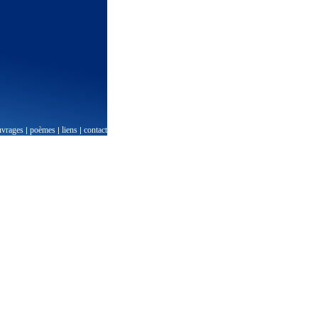
uvrages
poèmes
liens
contact
|
|
|