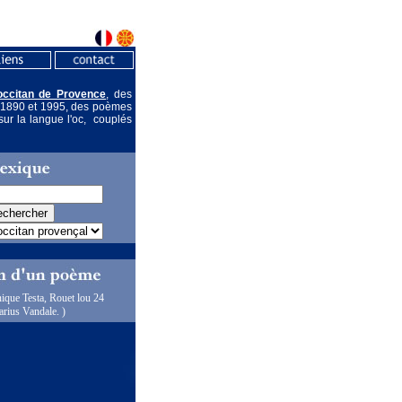
occitan de Provence
, des
re 1890 et 1995, des poèmes
sur la langue l'oc, couplés
ique Testa, Rouet lou 24
rius Vandale. )