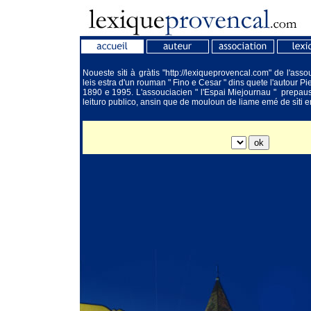
Noueste sìti à gràtis "http://lexiqueprovencal.com" de l'as
leis estra d'un rouman " Fino e Cesar " dins quete l'autour Pi
1890 e 1995. L'assouciacien " l'Espai Miejournau " prep
leituro publico, ansin que de mouloun de liame emé de sìti e