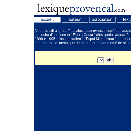
Noueste sìti à gràtis "http://lexiqueprovencal.com" de l'as
leis estra d'un rouman " Fino e Cesar " dins quete l'autour Pi
1890 e 1995. L'assouciacien " l'Espai Miejournau " prep
leituro publico, ansin que de mouloun de liame emé de sìti e