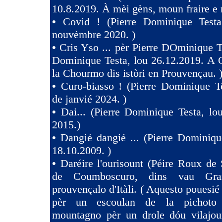
10.8.2019. À mèi gèns, moun fraire e 
•
Covid ! (Pierre Dominique Test
nouvèmbre 2020. )
•
Cris Yso ... pèr Pierre DOminique Te
Dominique Testa, lou 26.12.2019. A 
la Chourmo dis istòri en Prouvençau. 
•
Curo-biasso ! (Pierre Dominique T
de janvié 2024. )
•
Dai... (Pierre Dominique Testa, l
2015.)
•
Dangié dangié ... (Pierre Dominiqu
18.10.2009. )
•
Daréire l'ourisount (Péire Roux de
de Coumboscuro, dins vau Gra
prouvençalo d'Itàli. ( Aquesto pouesié
pèr un escoulan de la pichoto
mountagno pèr un drole dóu vilajoun