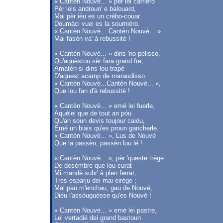
« Cantèn Nouvè... » pèr lei carrièro
Pèr leis androun' e balouard,
Mai pèr iéu es un crèbo-couar
Doumàci vuei es la sournièro.
« Cantèn Nouvè... Cantèn Nouvè... »
Mai fasèn va' à rebussitè !
« Cantèn Nouvè... » dins 'no pelisso,
Qu'aquèstou sèr fara grand fre,
Amatèn-si dins lou trapé
D'aquest acamp de maraudisso.
« Cantèn Nouvè...Cantèn Nouvè... »,
Que lou fan d'à rebussitè !
« Cantèn Nouvè... » emé lei fuerle,
Aquèlei que de tout an póu
Qu'an soun devis toujour caióu,
Emé un biais qu'es proun gancherle.
« Cantèn Nouvè... », Lus de Nouvé
Que la passèn, passèn lou lé !
« Cantèn Nouvè... », pèr 'queste trège
De desèmbre que lou curat
Mi mandè subr' à plen ferrat,
Tres esparju dei mai eirège ;
Mai pau m'enchau, gau de Nouvé,
Diéu l'assóuguèsse qu'es Nouvé !
« Cantèn Nouvè... » emé lei pastre,
Lei vertadié dei grand bastoun