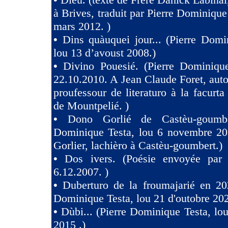
à Brives, traduit par Pierre Dominique
mars 2012. )
•
Dins quàuquei jour... (Pierre Domi
lou 13 d’avoust 2008.)
•
Divino Pouesié. (Pierre Dominique
22.10.2010. A Jean Claude Foret, auto
proufessour de literaturo à la facurta
de Mountpelié. )
•
Dono Gorlié de Castèu-goumber
Dominique Testa, lou 6 novembre 2
Gorlier, lachièro à Castèu-goumbert.)
•
Dos ivers. (Poésie envoyée pa
6.12.2007. )
•
Duberturo de la froumajarié en 202
Dominique Testa, lou 21 d'outobre 202
•
Dùbi... (Pierre Dominique Testa, lou
2015 .)