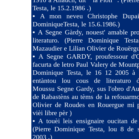
Testa, le 15.2.1986 .)
•
A mon neveu Christophe Dupaig
DominiqueTesta, le 15.6.1986.)
•
A Segne Gàrdy, nouest' amable pro
literaturo. (Pierre Dominique Tes
Mazaudier e Lilian Olivier de Rouërgu
•
A Segne GARDY, proufessour d'O
facurta de letro Paul Valery de Mountp
Dominique Testa, le 16 12 2005 à 
entàntou lou cous de literaturo 
Moussu Segne Gardy, sus l'obro d'Au
de Rabastèns au tèms de la refouarmo
Olivier de Roudes en Rouergue mi 
vièi libre pèr )
•
A touèi leis ensignaire oucitan d
(Pierre Dominique Testa, lou 8 de 
2003 .)