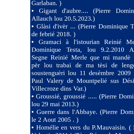
Garlaban. )
•
Gigant d'aubre.... (Pierre Domin
Allauch lou 20.5.2023.)
•
Glàsi d'ivèr ... (Pierre Dominique T
de febrié 2018. )
•
Gramaci à l'istourian Reinié Mer
Dominique Testa, lou 9.2.2010 A 
Segne Reinié Merle que mi mandè s
pèr lou trabai de ma tèsi de len
soustenguèri lou 11 desèmbre 2009 à
Paul Valery de Mountpelié sus Dés
Villecroze dins Var.)
•
Groussié, groussié ..... (Pierre Dom
lou 29 mai 2013.)
•
Guerre dans l'Abbaye. (Pierre Dom
le 2 Aout 2005 . )
•
Homélie en vers du P.Mauvaisin. ( 