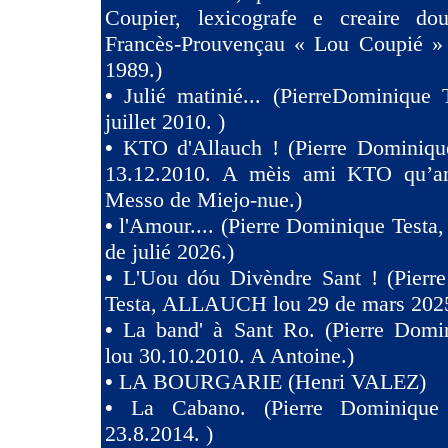
Coupier, lexicografe e creaire dou
Francès-Prouvençau « Lou Coupié » 
1989.)
•
Julié matinié... (PierreDominique 
juillet 2010. )
•
KTO d'Allauch ! (Pierre Dominique
13.12.2010. A mèis ami KTO qu’an
Messo de Miejo-nue.)
•
l'Amour.... (Pierre Dominique Testa,
de julié 2026.)
•
L'Uou dóu Divèndre Sant ! (Pierr
Testa, ALLAUCH lou 29 de mars 2025
•
La band' à Sant Ro. (Pierre Domin
lou 30.10.2010. A Antoine.)
•
LA BOURGARIE (Henri VALEZ)
•
La Cabano. (Pierre Dominique 
23.8.2014. )