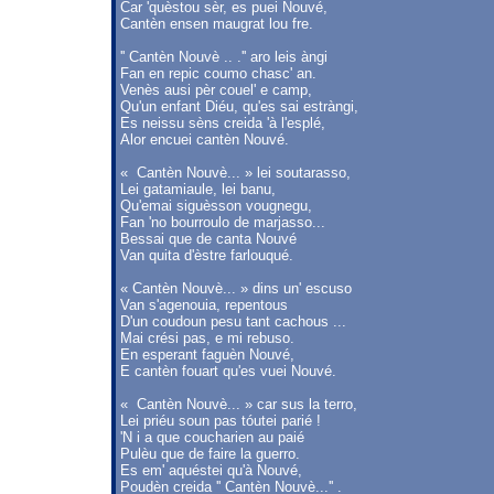
Car 'quèstou sèr, es puei Nouvé,
Cantèn ensen maugrat lou fre.
'' Cantèn Nouvè .. .'' aro leis àngi
Fan en repic coumo chasc' an.
Venès ausi pèr couel' e camp,
Qu'un enfant Diéu, qu'es sai estràngi,
Es neissu sèns creida 'à l'esplé,
Alor encuei cantèn Nouvé.
« Cantèn Nouvè... » lei soutarasso,
Lei gatamiaule, lei banu,
Qu'emai siguèsson vougnegu,
Fan 'no bourroulo de marjasso...
Bessai que de canta Nouvé
Van quita d'èstre farlouqué.
« Cantèn Nouvè... » dins un' escuso
Van s'agenouia, repentous
D'un coudoun pesu tant cachous ...
Mai crési pas, e mi rebuso.
En esperant faguèn Nouvé,
E cantèn fouart qu'es vuei Nouvé.
« Cantèn Nouvè... » car sus la terro,
Lei priéu soun pas tóutei parié !
'N i a que coucharien au paié
Pulèu que de faire la guerro.
Es em' aquéstei qu'à Nouvé,
Poudèn creida '' Cantèn Nouvè...'' .