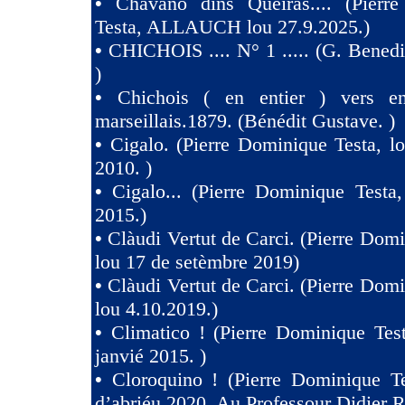
•
Chavano dins Queiras.... (Pierr
Testa, ALLAUCH lou 27.9.2025.)
•
CHICHOIS .... N° 1 ..... (G. Benedit
)
•
Chichois ( en entier ) vers e
marseillais.1879. (Bénédit Gustave. )
•
Cigalo. (Pierre Dominique Testa, l
2010. )
•
Cigalo... (Pierre Dominique Testa
2015.)
•
Clàudi Vertut de Carci. (Pierre Domi
lou 17 de setèmbre 2019)
•
Clàudi Vertut de Carci. (Pierre Domi
lou 4.10.2019.)
•
Climatico ! (Pierre Dominique Tes
janvié 2015. )
•
Cloroquino ! (Pierre Dominique Te
d’abriéu 2020. Au Professour Didier R