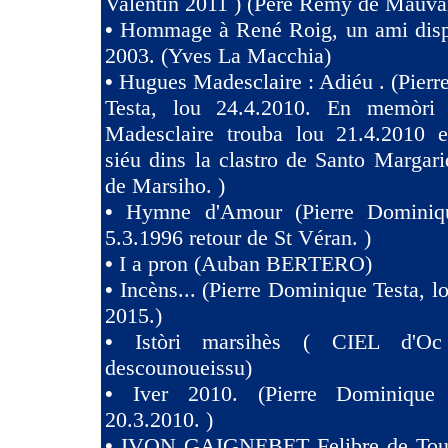
Valentin 2011 ) (Père Rémy de Mauva
•
Hommage à René Roig, un ami dispa
2003. (Yves La Macchia)
•
Hugues Madesclaire : Adiéu . (Pier
Testa, lou 24.4.2010. En memòri
Madesclaire trouba lou 21.4.2010 e
siéu dins la clastro de Santo Margari
de Marsiho. )
•
Hymne d'Amour (Pierre Dominiqu
5.3.1996 retour de St Véran. )
•
I a pron (Auban BERTERO)
•
Incèns... (Pierre Dominique Testa, l
2015.)
•
Istòri marsihès ( CIEL d'Oc
descounoueissu)
•
Iver 2010. (Pierre Dominique 
20.3.2010. )
•
IVON GAIGNEBET Felibre de Toul