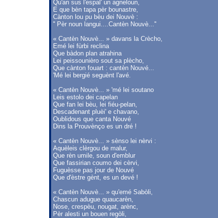
Qu'an sus l'espal' un agneloun,
E que bèn tapa pèr bounastre,
Cànton lou pu bèu dei Nouvè :
'' Pèr noun langui....Cantèn Nouvè...''
« Cantèn Nouvè... » davans la Crècho,
Emé lei fùrbi reclina
Que bàdon plan atrahina
Lei peissounièro sout sa plècho,
Que cànton fouart : cantèn Nouvé...
'Mé lei bergié seguènt l'avé.
« Cantèn Nouvè... » 'mé lei soutano
Leis estolo dei capelan
Que fan lei bèu, lei fiéu-pelan,
Descadenant pluèi' e chavano,
Oublidous que canta Nouvé
Dins la Prouvènço es un dré !
« Cantèn Nouvè... » sènso lei nèrvi :
Aquèleis clèrgou de malur,
Que rèn umile, soun d'emblur
Que fassirian coumo dei cèrvi,
Fuguèsse pas jour de Nouvé
Que d'èstre gènt, es un devé !
« Cantèn Nouvè... » qu'emé Sabòli,
Chascun adugue quaucarèn,
Nose, crespèu, nougat, arènc,
Pèr alesti un bouen regòli,