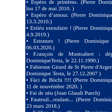
•
Espèro de printèms. (Pierre Domin
lou 17 de mai 2010. )
•
Espèro d’amour. (Pierre Dominique
13.3.2010.)
•
Estiéu estoufaire ! (Pierre Dominiqu
4.9.2019.)
•
Estraturo ! (Pierre Dominique
06.03.2020.)
•
F.rançois de Montsabert : dép
DominiqueTesta, le 22.11.1990.)
•
Fabienne Girard de St Pierre d'Argen
Dominique Testa, le 27.12.2007 )
•
Fàci de Bòchi !!!! (Pierre Dominiqu
11 de nouvèmbre 2020. )
•
Fai de nèu (Joan Glaudi Puech)
•
Fauteuil...roulant... (Pierre Domini
23 mars 2018.)