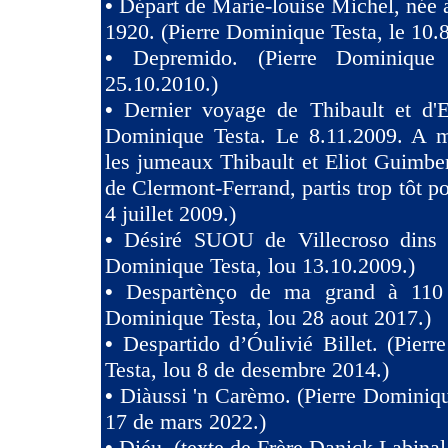
•
Départ de Marie-louise Michel, née 
1920. (Pierre Dominique Testa, le 10.
•
Depremido. (Pierre Dominique 
25.10.2010.)
•
Dernier voyage de Thibault et d'El
Dominique Testa. Le 8.11.2009. A m
les jumeaux Thibault et Eliot Guimb
de Clermont-Ferrand, partis trop tôt po
4 juillet 2009.)
•
Désiré SUOU de Villecroso dins V
Dominique Testa, lou 13.10.2009.)
•
Despartènço de ma grand à 110 
Dominique Testa, lou 28 aout 2017.)
•
Despartido d’Óulivié Billet. (Pier
Testa, lou 8 de desembre 2014.)
•
Diàussi 'n Carèmo. (Pierre Dominiqu
17 de mars 2022.)
•
Diéu. (texte de Frère Danick Labinal