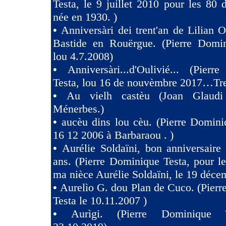
Testa, le 9 juillet 2010 pour les 80
née en 1930. )
•
Anniversàri dei trent'an de Lilian O
Bastide en Rouërgue. (Pierre Domin
lou 4.7.2008)
•
Anniversàri...d'Oulivié... (Pier
Testa, lou 16 de nouvèmbre 2017…Tres
•
Au vielh castèu (Joan Glaud
Ménerbes.)
•
aucèu dins lou cèu. (Pierre Domini
16 12 2006 à Barbaraou . )
•
Aurélie Soldaïni, bon anniversaire
ans. (Pierre Dominique Testa, pour l
ma nièce Aurélie Soldaïni, le 19 déce
•
Aurelìo G. dou Plan de Cuco. (Pier
Testa le 10.11.2007 )
•
Aurìgi. (Pierre Dominique 