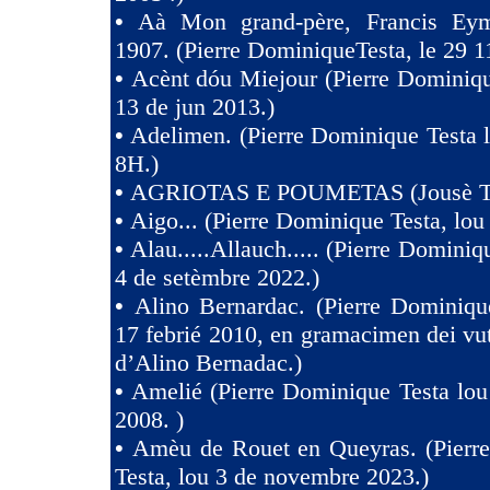
•
Aà Mon grand-père, Francis Eym
1907. (Pierre DominiqueTesta, le 29 1
•
Acènt dóu Miejour (Pierre Dominiqu
13 de jun 2013.)
•
Adelimen. (Pierre Dominique Testa 
8H.)
•
AGRIOTAS E POUMETAS (Jousè 
•
Aigo... (Pierre Dominique Testa, lou
•
Alau.....Allauch..... (Pierre Dominiq
4 de setèmbre 2022.)
•
Alino Bernardac. (Pierre Dominiqu
17 febrié 2010, en gramacimen dei v
d’Alino Bernadac.)
•
Amelié (Pierre Dominique Testa lou
2008. )
•
Amèu de Rouet en Queyras. (Pierr
Testa, lou 3 de novembre 2023.)