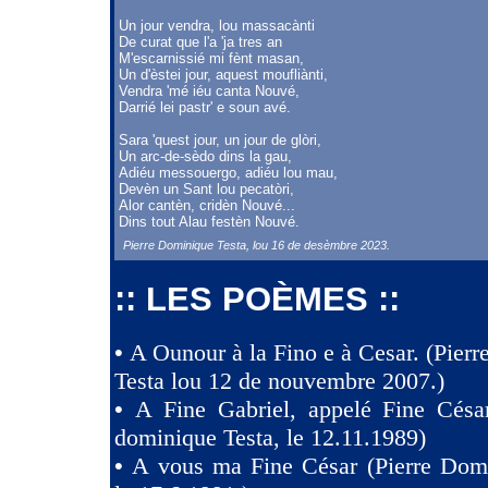
Un jour vendra, lou massacànti
De curat que l'a 'ja tres an
M'escarnissié mi fènt masan,
Un d'èstei jour, aquest moufliànti,
Vendra 'mé iéu canta Nouvé,
Darrié lei pastr' e soun avé.
Sara 'quest jour, un jour de glòri,
Un arc-de-sèdo dins la gau,
Adiéu messouergo, adiéu lou mau,
Devèn un Sant lou pecatòri,
Alor cantèn, cridèn Nouvé...
Dins tout Alau festèn Nouvé.
Pierre Dominique Testa, lou 16 de desèmbre 2023.
:: LES POÈMES ::
•
A Ounour à la Fino e à Cesar. (Pier
Testa lou 12 de nouvembre 2007.)
•
A Fine Gabriel, appelé Fine Césa
dominique Testa, le 12.11.1989)
•
A vous ma Fine César (Pierre Domi