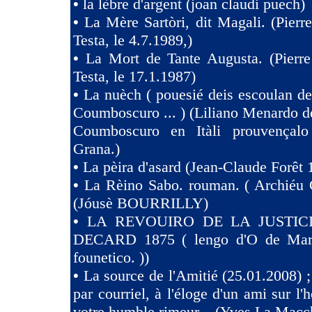
•
la lèbre d'argent (joan claudi puech)
•
La Mère Sartòri, dit Magali. (Pier
Testa, le 4.7.1989,)
•
La Mort de Tante Augusta. (Pierr
Testa, le 17.1.1987)
•
La nuèch ( pouesié deis escoulan de
Coumboscuro ... ) (Liliano Menardo de
Coumboscuro en Itàli prouvençalo
Grana.)
•
La pèira d'asard (Jean-Claude Forêt 
•
La Rèino Sabo. rouman. ( Archiéu 
(Jóusè BOURRILLY)
•
LA REVOUIRO DE LA JUSTIC
DECARD 1875 ( lengo d'O de Marsi
founetico. ))
•
La source de l'Amitié (25.01.2008) ;
par courriel, à l'éloge d'un ami sur l'h
votre humble rimeur... (Yves La Macc