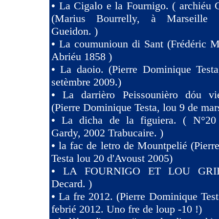
•
La Cigalo e la Fournigo. ( archiéu 
(Marius Bourrelly, à Marseille
Gueidon. )
•
La coumunioun di Sant (Frédéric Mi
Abriéu 1858 )
•
La daoio. (Pierre Dominique Testa
setèmbre 2009.)
•
La darrièro Peissounièro dóu vi
(Pierre Dominique Testa, lou 9 de mar
•
La dicha de la figuiera. ( N°20 
Gardy, 2002 Trabucaire. )
•
la fac de letro de Mountpelié (Pier
Testa lou 20 d'Avoust 2005)
•
LA FOURNIGO ET LOU GRIE
Decard. )
•
La fre 2012. (Pierre Dominique Test
febrié 2012. Uno fre de loup -10 !)