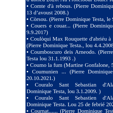
•
Comte d'à rebous. (Pierre Dominiqu
13 d’avoust 2008.)
•
Còrsou. (Pierre Dominique Testa, le 
•
Couers e couar... (Pierre Dominiqu
9.9.2017)
•
Coulòqui Max Rouquette d'abriéu à
(Pierre Dominique Testa., lou 4.4.2008
•
Coumboscuro deis Arneodo. (Pierr
Testa lou 31.1.1993 .)
•
Coumo la fum (Martine Gonfalone, 5
•
Coumunien ... (Pierre Dominique
20.10.2021.)
•
Couralo Sant Sebastian d'Ala
Dominique Testa, lou 3.1.2009. )
•
Couralo Sant Sebastien d'Ala
Dominique Testa. Lou 25 de febrié 20
•
Cournat...... (Pierre Dominique Tes