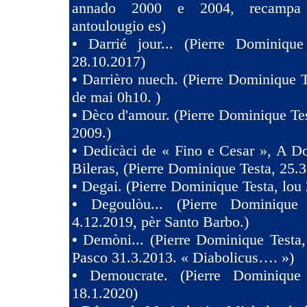
annado 2000 e 2004, recampa
antoulougio es)
•
Darrié jour... (Pierre Dominique
28.10.2017)
•
Darrièro nuech. (Pierre Dominique T
de mai 0h10. )
•
Dèco d'amour. (Pierre Dominique Tes
2009.)
•
Dedicàci de « Fino e Cesar », A D
Bileras, (Pierre Dominique Testa, 25.3
•
Degai. (Pierre Dominique Testa, lou 
•
Degoulòu... (Pierre Dominique
4.12.2019, pèr Santo Barbo.)
•
Demòni... (Pierre Dominique Testa,
Pasco 31.3.2013. « Diabolicus…. »)
•
Demoucrate. (Pierre Dominique
18.1.2020)