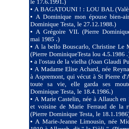
le 17.6.1991.)
•
A BAGATOUNI ! : LOU BAL (Valèr
•
A Dominique mon épouse bien-aim
Dominique Testa, le 27.12.1988.)
•
A Grégoire VII. (Pierre Dominique
mai 1985 .)
•
A la bello Bouscarlo, Christine Le
(Pierre DominiqueTesta lou 4.5.1986 .
•
a l'ostau de la vielha (Joan Glaudi P
•
A Madame Elise Achard, née Reyna
à Aspremont, qui vécut à St Pierre d
toute sa vie, elle garda ses mouto
Dominique Testa, le 18.4.1986.)
•
A Marie Castelin, née à Allauch en 
et voisine de Marie Ferraud de la r
(Pierre Dominique Testa, le 18.1.1986
•
A Marie-Jeanne Limousin, née Mi
1910 à Allauch, dit " la Fiòli ". (Pie