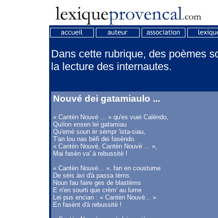
Dans cette rubrique, des poèmes son
la lecture des internautes.
Nouvé dei gatamiaulo ...
« Cantèn Nouvè ... » qu'es vuei Calèndo,
Quìlon ensen lei gatamiau
Qu'emé soun èr sèmpr 'ista-siau,
T'an lou nas bèfi dei fasèndo.
« Cantèn Nouvè, Cantèn Nouvè ... »,
Mai fasèn va' à rebussitè !
« Cantèn Nouvè... », fan en coustume
De sèis àvi d'à passa tèms.
Noun fau faire ges de blastèms
E n'en sourti que crèm' au lume
Lei pus encian : « Cantèn Nouvè... »
En fasènt d'à rebussitè !