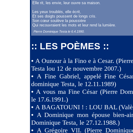
Elle rit, les envie, leur ouvre sa maison.
Les yeux troublés, elle écrit,
Et ses doigts poussent de longs cris.
Son cœur soulève la poussière
Qui recouvraient les mots et leur rend la lumière.
Pierre Dominique Testa le 6.4.1990.
:: LES POÈMES ::
•
A Ounour à la Fino e à Cesar. (Pier
Testa lou 12 de nouvembre 2007.)
•
A Fine Gabriel, appelé Fine Césa
dominique Testa, le 12.11.1989)
•
A vous ma Fine César (Pierre Domi
le 17.6.1991.)
•
A BAGATOUNI ! : LOU BAL (Valèr
•
A Dominique mon épouse bien-aim
Dominique Testa, le 27.12.1988.)
•
A Grégoire VII. (Pierre Dominique