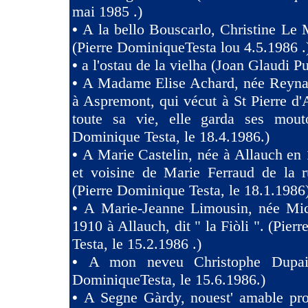
mai 1985 .)
•
A la bello Bouscarlo, Christine Le
(Pierre DominiqueTesta lou 4.5.1986 .
•
a l'ostau de la vielha (Joan Glaudi P
•
A Madame Elise Achard, née Reyna
à Aspremont, qui vécut à St Pierre d
toute sa vie, elle garda ses mouto
Dominique Testa, le 18.4.1986.)
•
A Marie Castelin, née à Allauch en 
et voisine de Marie Ferraud de la r
(Pierre Dominique Testa, le 18.1.1986
•
A Marie-Jeanne Limousin, née Mi
1910 à Allauch, dit " la Fiòli ". (Pie
Testa, le 15.2.1986 .)
•
A mon neveu Christophe Dupaig
DominiqueTesta, le 15.6.1986.)
•
A Segne Gàrdy, nouest' amable pro