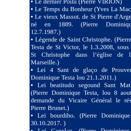
•
Le dernier Poilu (Pierre VIRION)
•
Le Temps du Bonheur (Yves La Mac
•
Le vieux Massot. de St Pierre d'Arg
né en 1889. (Pierre Dominiqu
12.7.1987.)
•
Légende de Saint Christophe. (Pier
Testa de St Victor, le 1.3.2008, sous 
St Christophe dans l’église de 
Marseille.)
•
Lei 4 Sant de glaço de Prouven
Dominique Testa lou 21.1.2011.)
•
Lei beatitudo segound Sant Ma
(Pierre Dominique Testa, lou 8 aou
demande du Vicaire Général le ré
Pierre Brunet.)
•
Lei bourdiho. (Pierre Dominique
30.10.2017. )
•
Lei Capelan. (Pierre Dominique