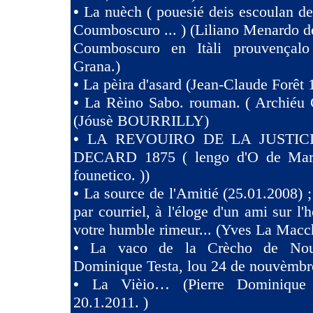
•
La nuèch ( pouesié deis escoulan de
Coumboscuro ... ) (Liliano Menardo de
Coumboscuro en Itàli prouvençalo
Grana.)
•
La pèira d'asard (Jean-Claude Forêt 
•
La Rèino Sabo. rouman. ( Archiéu 
(Jóusè BOURRILLY)
•
LA REVOUIRO DE LA JUSTIC
DECARD 1875 ( lengo d'O de Marsi
founetico. ))
•
La source de l'Amitié (25.01.2008) ;
par courriel, à l'éloge d'un ami sur l'h
votre humble rimeur... (Yves La Macc
•
La vaco de la Crècho de Nouv
Dominique Testa, lou 24 de nouvèmbr
•
La Vièio… (Pierre Dominique 
20.1.2011. )