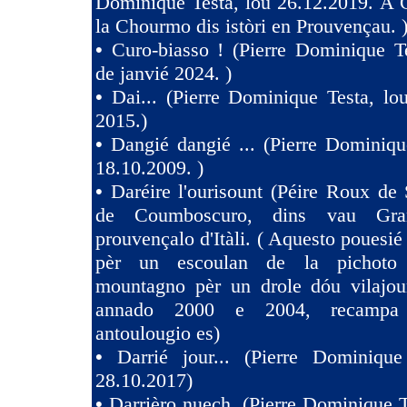
Dominique Testa, lou 26.12.2019. A 
la Chourmo dis istòri en Prouvençau. 
•
Curo-biasso ! (Pierre Dominique T
de janvié 2024. )
•
Dai... (Pierre Dominique Testa, l
2015.)
•
Dangié dangié ... (Pierre Dominiqu
18.10.2009. )
•
Daréire l'ourisount (Péire Roux de
de Coumboscuro, dins vau Gra
prouvençalo d'Itàli. ( Aquesto pouesié
pèr un escoulan de la pichoto
mountagno pèr un drole dóu vilajoun
annado 2000 e 2004, recampa
antoulougio es)
•
Darrié jour... (Pierre Dominique
28.10.2017)
•
Darrièro nuech. (Pierre Dominique T