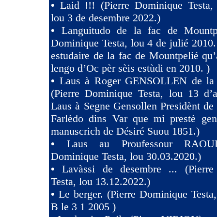
•
Laid !!! (Pierre Dominique Tes
lou 3 de desembre 2022.)
•
Languitudo de la fac de Mountpe
Dominique Testa, lou 4 de julié 2010. 
estudaire de la fac de Mountpelié qu’
lengo d’Oc pèr sèis estùdi en 2010. )
•
Laus à Roger GENSOLLEN de la F
(Pierre Dominique Testa, lou 13 d’a
Laus à Segne Gensollen Presidènt de
Farlèdo dins Var que mi prestè ge
manuscrich de Désiré Suou 1851.)
•
Laus au Proufessour RAOULT
Dominique Testa, lou 30.03.2020.)
•
Lavàssi de desembre ... (Pierr
Testa, lou 13.12.2022.)
•
Le berger. (Pierre Dominique Testa,
B le 3 1 2005 )