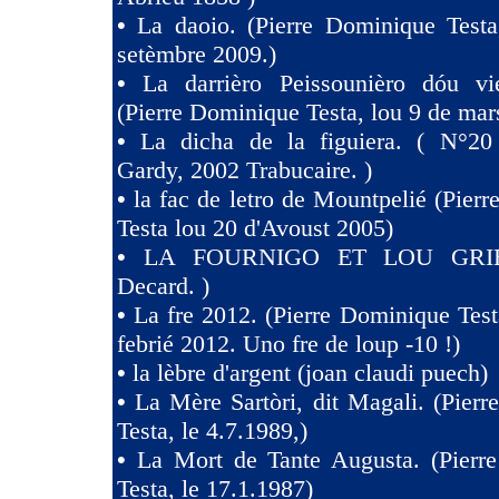
•
La daoio. (Pierre Dominique Testa
setèmbre 2009.)
•
La darrièro Peissounièro dóu vi
(Pierre Dominique Testa, lou 9 de mar
•
La dicha de la figuiera. ( N°20 
Gardy, 2002 Trabucaire. )
•
la fac de letro de Mountpelié (Pier
Testa lou 20 d'Avoust 2005)
•
LA FOURNIGO ET LOU GRIE
Decard. )
•
La fre 2012. (Pierre Dominique Test
febrié 2012. Uno fre de loup -10 !)
•
la lèbre d'argent (joan claudi puech)
•
La Mère Sartòri, dit Magali. (Pier
Testa, le 4.7.1989,)
•
La Mort de Tante Augusta. (Pierr
Testa, le 17.1.1987)