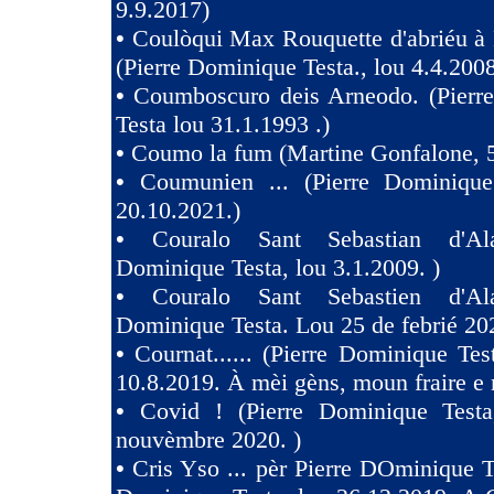
9.9.2017)
•
Coulòqui Max Rouquette d'abriéu à
(Pierre Dominique Testa., lou 4.4.2008
•
Coumboscuro deis Arneodo. (Pierr
Testa lou 31.1.1993 .)
•
Coumo la fum (Martine Gonfalone, 5
•
Coumunien ... (Pierre Dominique
20.10.2021.)
•
Couralo Sant Sebastian d'Ala
Dominique Testa, lou 3.1.2009. )
•
Couralo Sant Sebastien d'Ala
Dominique Testa. Lou 25 de febrié 20
•
Cournat...... (Pierre Dominique Tes
10.8.2019. À mèi gèns, moun fraire e 
•
Covid ! (Pierre Dominique Test
nouvèmbre 2020. )
•
Cris Yso ... pèr Pierre DOminique Te