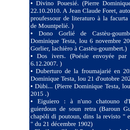
•
Divino Pouesié. (Pierre Dominique
22.10.2010. A Jean Claude Foret, auto
proufessour de literaturo à la facurta
de Mountpelié. )
•
Dono Gorlié de Castèu-goumber
Dominique Testa, lou 6 novembre 2
Gorlier, lachièro à Castèu-goumbert.)
•
Dos ivers. (Poésie envoyée pa
6.12.2007. )
•
Duberturo de la froumajarié en 202
Dominique Testa, lou 21 d'outobre 202
•
Dùbi... (Pierre Dominique Testa, lou
2015 .)
•
Eiguiero : à n'uno chatouno d'
guierdoun de soun retra (Baroun Gui
chapòli di poutoun, dins la revisto " 
" du 21 décembre 1902)