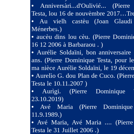
•
Anniversàri...d'Oulivié... (Pier
Testa, lou 16 de nouvèmbre 2017…Tres
•
Au vielh castèu (Joan Glaud
Ménerbes.)
•
aucèu dins lou cèu. (Pierre Domini
16 12 2006 à Barbaraou . )
•
Aurélie Soldaïni, bon anniversaire
ans. (Pierre Dominique Testa, pour l
ma nièce Aurélie Soldaïni, le 19 déce
•
Aurelìo G. dou Plan de Cuco. (Pier
Testa le 10.11.2007 )
•
Aurìgi. (Pierre Dominique 
23.10.2019)
•
Avé Maria (Pierre Dominique
11.9.1989.)
•
Avé Maria, Avé Maria .... (Pierr
Testa le 31 Juillet 2006 .)