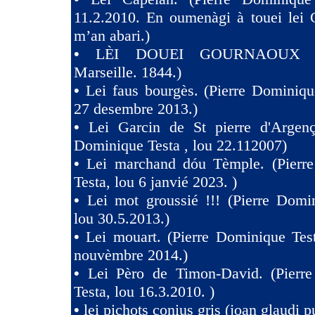
11.2.2010. En oumenàgi à touei lei 
m’an abari.)
•
LÈI DOUEI GOURNAOUX (
Marseille. 1844.)
•
Lei faus bourgès. (Pierre Dominiqu
27 desembre 2013.)
•
Lei Garcin de St pierre d'Argenç
Dominique Testa , lou 22.112007)
•
Lei marchand dóu Tèmple. (Pierr
Testa, lou 6 janvié 2023. )
•
Lei mot groussié !!! (Pierre Domi
lou 30.5.2013.)
•
Lei mouart. (Pierre Dominique Tes
nouvèmbre 2014.)
•
Lei Pèro de Timon-David. (Pierr
Testa, lou 16.3.2010. )
•
lei pichots conius gris (joan glaudi 