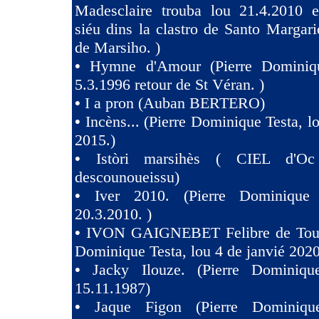
Madesclaire trouba lou 21.4.2010 e
siéu dins la clastro de Santo Margari
de Marsiho. )
•
Hymne d'Amour (Pierre Dominiqu
5.3.1996 retour de St Véran. )
•
I a pron (Auban BERTERO)
•
Incèns... (Pierre Dominique Testa, l
2015.)
•
Istòri marsihès ( CIEL d'Oc
descounoueissu)
•
Iver 2010. (Pierre Dominique 
20.3.2010. )
•
IVON GAIGNEBET Felibre de Toul
Dominique Testa, lou 4 de janvié 2020
•
Jacky Ilouze. (Pierre Dominiqu
15.11.1987)
•
Jaque Figon (Pierre Dominiqu