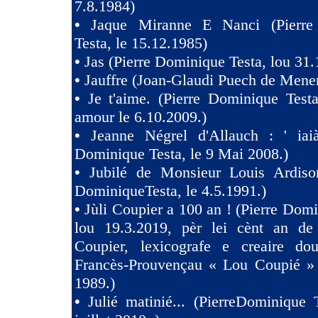
7.8.1984)
•
Jaque Miranne E Nanci (Pierre
Testa, le 15.12.1985)
•
Jas (Pierre Dominique Testa, lou 31.
•
Jauffre (Joan-Glaudi Puech de Mener
•
Je t'aime. (Pierre Dominique Test
amour le 6.10.2009.)
•
Jeanne Négrel d'Allauch : ' iaià
Dominique Testa, le 9 Mai 2008.)
•
Jubilé de Monsieur Louis Ardison
DominiqueTesta, le 4.5.1991.)
•
Jùli Coupier a 100 an ! (Pierre Domi
lou 19.3.2019, pèr lei cènt an de
Coupier, lexicografe e creaire dou
Francès-Prouvençau « Lou Coupié » 
1989.)
•
Julié matinié... (PierreDominique 