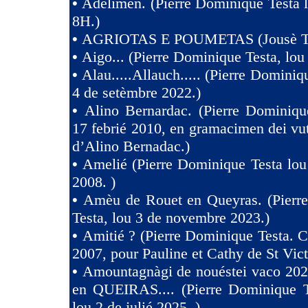
•
Adelimen. (Pierre Dominique Testa 
8H.)
•
AGRIOTAS E POUMETAS (Jousè 
•
Aigo... (Pierre Dominique Testa, lou
•
Alau.....Allauch..... (Pierre Dominiq
4 de setèmbre 2022.)
•
Alino Bernardac. (Pierre Dominiqu
17 febrié 2010, en gramacimen dei v
d’Alino Bernadac.)
•
Amelié (Pierre Dominique Testa lou
2008. )
•
Amèu de Rouet en Queyras. (Pierr
Testa, lou 3 de novembre 2023.)
•
Amitié ? (Pierre Dominique Testa. C
2007, pour Pauline et Cathy de St Vict
•
Amountagnàgi de nouéstei vaco 2
en QUEIRAS.... (Pierre Dominique T
lou 2 de julié 2025. )