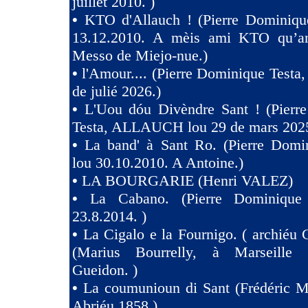
juillet 2010. )
•
KTO d'Allauch ! (Pierre Dominique
13.12.2010. A mèis ami KTO qu’an
Messo de Miejo-nue.)
•
l'Amour.... (Pierre Dominique Testa,
de julié 2026.)
•
L'Uou dóu Divèndre Sant ! (Pierr
Testa, ALLAUCH lou 29 de mars 2025
•
La band' à Sant Ro. (Pierre Domin
lou 30.10.2010. A Antoine.)
•
LA BOURGARIE (Henri VALEZ)
•
La Cabano. (Pierre Dominique 
23.8.2014. )
•
La Cigalo e la Fournigo. ( archiéu 
(Marius Bourrelly, à Marseille
Gueidon. )
•
La coumunioun di Sant (Frédéric Mi
Abriéu 1858 )