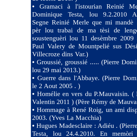
•
Gramaci à l'istourian Reinié Mer
Dominique Testa, lou 9.2.2010 A 
Segne Reinié Merle que mi mandè s
pèr lou trabai de ma tèsi de len
soustenguèri lou 11 desèmbre 2009 à
Paul Valery de Mountpelié sus Dés
Villecroze dins Var.)
•
Groussié, groussié ..... (Pierre Dom
lou 29 mai 2013.)
•
Guerre dans l'Abbaye. (Pierre Dom
le 2 Aout 2005 . )
•
Homélie en vers du P.Mauvaisin. ( 
Valentin 2011 ) (Père Rémy de Mauva
•
Hommage à René Roig, un ami dispa
2003. (Yves La Macchia)
•
Hugues Madesclaire : Adiéu . (Pier
Testa, lou 24.4.2010. En memòri