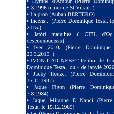
•
Hymne d'Amour (Pierre Dominiqu
5.3.1996 retour de St Véran. )
•
I a pron (Auban BERTERO)
•
Incèns... (Pierre Dominique Testa, l
2015.)
•
Istòri marsihès ( CIEL d'Oc
descounoueissu)
•
Iver 2010. (Pierre Dominique 
20.3.2010. )
•
IVON GAIGNEBET Felibre de Toul
Dominique Testa, lou 4 de janvié 2020
•
Jacky Ilouze. (Pierre Dominiqu
15.11.1987)
•
Jaque Figon (Pierre Dominiqu
7.8.1984)
•
Jaque Miranne E Nanci (Pierre
Testa, le 15.12.1985)
•
Jas (Pierre Dominique Testa, lou 31.