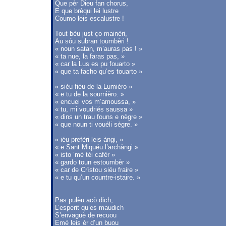
Que pèr Dieu fan chorus,
E que brèqui lei lustre
Coumo leis escalustre !
Tout bèu just ço mainèri,
Au sóu subran toumbèri !
« noun satan, m’auras pas ! »
« ta nue, la faras pas, »
« car la Lus es pu fouarto »
« que ta facho qu’es touarto »
« siéu fiéu de la Lumièro »
« e tu de la sournièro. »
« encuei vos m’amoussa, »
« tu, mi voudriés saussa »
« dins un trau founs e nègre »
« que noun ti vouéli sègre. »
« iéu prefèri leis àngi, »
« e Sant Miquéu l’archàngi »
« isto ’mé tèi cafèr »
« gardo toun estoumbèr »
« car de Crìstou siéu fraire »
« e tu qu’un countre-istaire. »
Pas pulèu acò dich,
L’esperit qu’es maudich
S’envaguè de recuou
Emé leis èr d’un buou