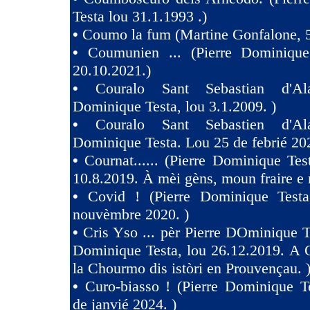
Testa lou 31.1.1993 .)
•
Coumo la fum (Martine Gonfalone, 5
•
Coumunien ... (Pierre Dominique
20.10.2021.)
•
Couralo Sant Sebastian d'Ala
Dominique Testa, lou 3.1.2009. )
•
Couralo Sant Sebastien d'Ala
Dominique Testa. Lou 25 de febrié 20
•
Cournat...... (Pierre Dominique Tes
10.8.2019. À mèi gèns, moun fraire e 
•
Covid ! (Pierre Dominique Test
nouvèmbre 2020. )
•
Cris Yso ... pèr Pierre DOminique Te
Dominique Testa, lou 26.12.2019. A 
la Chourmo dis istòri en Prouvençau. 
•
Curo-biasso ! (Pierre Dominique T
de janvié 2024. )