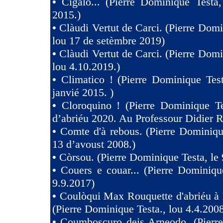
•
Cigalo... (Pierre Dominique Testa
2015.)
•
Clàudi Vertut de Carci. (Pierre Domi
lou 17 de setèmbre 2019)
•
Clàudi Vertut de Carci. (Pierre Domi
lou 4.10.2019.)
•
Climatico ! (Pierre Dominique Tes
janvié 2015. )
•
Cloroquino ! (Pierre Dominique Te
d’abriéu 2020. Au Professour Didier R
•
Comte d'à rebous. (Pierre Dominiqu
13 d’avoust 2008.)
•
Còrsou. (Pierre Dominique Testa, le 
•
Couers e couar... (Pierre Dominiqu
9.9.2017)
•
Coulòqui Max Rouquette d'abriéu à
(Pierre Dominique Testa., lou 4.4.2008
•
Coumboscuro deis Arneodo. (Pierr