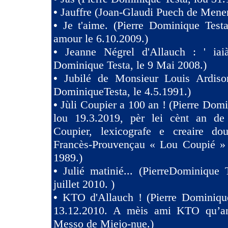
•
Jauffre (Joan-Glaudi Puech de Mener
•
Je t'aime. (Pierre Dominique Test
amour le 6.10.2009.)
•
Jeanne Négrel d'Allauch : ' iaià
Dominique Testa, le 9 Mai 2008.)
•
Jubilé de Monsieur Louis Ardison
DominiqueTesta, le 4.5.1991.)
•
Jùli Coupier a 100 an ! (Pierre Domi
lou 19.3.2019, pèr lei cènt an de
Coupier, lexicografe e creaire dou
Francès-Prouvençau « Lou Coupié » 
1989.)
•
Julié matinié... (PierreDominique 
juillet 2010. )
•
KTO d'Allauch ! (Pierre Dominique
13.12.2010. A mèis ami KTO qu’an
Messo de Miejo-nue.)