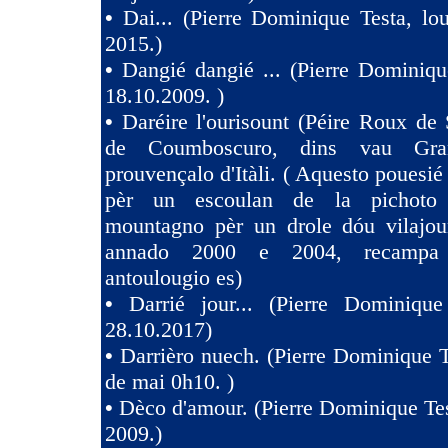
•
Dai... (Pierre Dominique Testa, l
2015.)
•
Dangié dangié ... (Pierre Dominiqu
18.10.2009. )
•
Daréire l'ourisount (Péire Roux de
de Coumboscuro, dins vau Gra
prouvençalo d'Itàli. ( Aquesto pouesié
pèr un escoulan de la pichoto
mountagno pèr un drole dóu vilajoun
annado 2000 e 2004, recampa
antoulougio es)
•
Darrié jour... (Pierre Dominique
28.10.2017)
•
Darrièro nuech. (Pierre Dominique T
de mai 0h10. )
•
Dèco d'amour. (Pierre Dominique Tes
2009.)