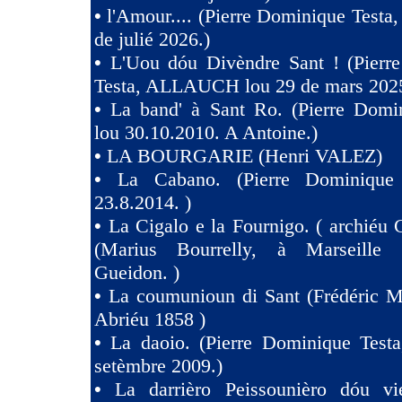
•
l'Amour.... (Pierre Dominique Testa,
de julié 2026.)
•
L'Uou dóu Divèndre Sant ! (Pierr
Testa, ALLAUCH lou 29 de mars 2025
•
La band' à Sant Ro. (Pierre Domin
lou 30.10.2010. A Antoine.)
•
LA BOURGARIE (Henri VALEZ)
•
La Cabano. (Pierre Dominique 
23.8.2014. )
•
La Cigalo e la Fournigo. ( archiéu 
(Marius Bourrelly, à Marseille
Gueidon. )
•
La coumunioun di Sant (Frédéric Mi
Abriéu 1858 )
•
La daoio. (Pierre Dominique Testa
setèmbre 2009.)
•
La darrièro Peissounièro dóu vi