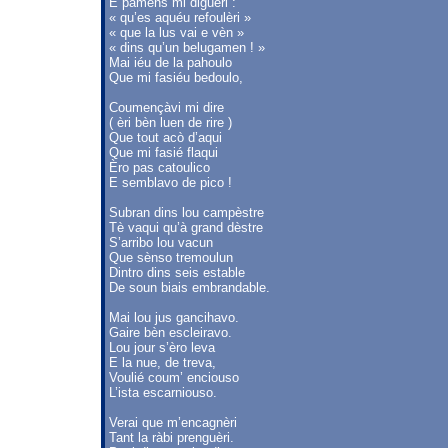
E pamèns mi diguèri :
« qu’es aquéu refoulèri »
« que la lus vai e vèn »
« dins qu’un belugamen ! »
Mai iéu de la pahoulo
Que mi fasiéu bedoulo,
Coumençàvi mi dire
( èri bèn luen de rire )
Que tout acò d’aqui
Que mi fasié flaqui
Èro pas catoulico
E semblavo de pico !
Subran dins lou campèstre
Tè vaqui qu’à grand dèstre
S’arribo lou vacun
Que sènso tremoulun
Dintro dins seis estable
De soun biais embrandable.
Mai lou jus gancihavo.
Gaire bèn escleiravo.
Lou jour s’èro leva
E la nue, de treva,
Voulié coum’ enciouso
L’ista escarniouso.
Verai que m’encagnèri
Tant la ràbi prenguèri.