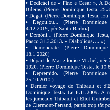
•
Dedicàci de « Fino e Cesar », A D
Bileras, (Pierre Dominique Testa, 25.3
•
Degai. (Pierre Dominique Testa, lou 
•
Degoulòu... (Pierre Dominique
4.12.2019, pèr Santo Barbo.)
•
Demòni... (Pierre Dominique Testa,
Pasco 31.3.2013. « Diabolicus…. »)
•
Demoucrate. (Pierre Dominique
18.1.2020)
•
Départ de Marie-louise Michel, née 
1920. (Pierre Dominique Testa, le 10.
•
Depremido. (Pierre Dominique 
25.10.2010.)
•
Dernier voyage de Thibault et d'El
Dominique Testa. Le 8.11.2009. A m
les jumeaux Thibault et Eliot Guimb
de Clermont-Ferrand, partis trop tôt po