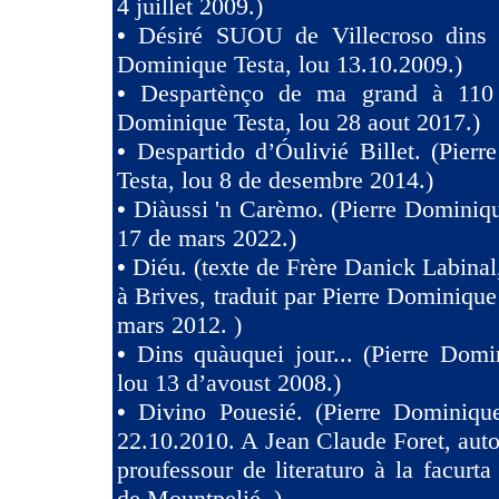
4 juillet 2009.)
•
Désiré SUOU de Villecroso dins V
Dominique Testa, lou 13.10.2009.)
•
Despartènço de ma grand à 110 
Dominique Testa, lou 28 aout 2017.)
•
Despartido d’Óulivié Billet. (Pier
Testa, lou 8 de desembre 2014.)
•
Diàussi 'n Carèmo. (Pierre Dominiqu
17 de mars 2022.)
•
Diéu. (texte de Frère Danick Labinal
à Brives, traduit par Pierre Dominique
mars 2012. )
•
Dins quàuquei jour... (Pierre Domi
lou 13 d’avoust 2008.)
•
Divino Pouesié. (Pierre Dominique
22.10.2010. A Jean Claude Foret, auto
proufessour de literaturo à la facurta
de Mountpelié. )