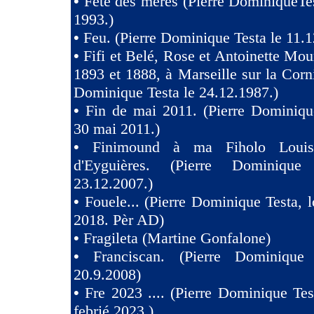
•
Fête des mères (Pierre DominiqueTes
1993.)
•
Feu. (Pierre Dominique Testa le 11.1
•
Fifi et Belé, Rose et Antoinette Mou
1893 et 1888, à Marseille sur la Corni
Dominique Testa le 24.12.1987.)
•
Fin de mai 2011. (Pierre Dominiqu
30 mai 2011.)
•
Finimound à ma Fiholo Loui
d'Eyguières. (Pierre Dominique
23.12.2007.)
•
Fouele... (Pierre Dominique Testa, l
2018. Pèr AD)
•
Fragileta (Martine Gonfalone)
•
Franciscan. (Pierre Dominique
20.9.2008)
•
Fre 2023 .... (Pierre Dominique Tes
febrié 2023.)