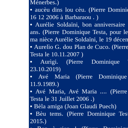
Ménerbes.)
•
aucèu dins lou cèu. (Pierre Domini
16 12 2006 à Barbaraou . )
•
Aurélie Soldaïni, bon anniversaire
ans. (Pierre Dominique Testa, pour l
ma nièce Aurélie Soldaïni, le 19 déce
•
Aurelìo G. dou Plan de Cuco. (Pier
Testa le 10.11.2007 )
•
Aurìgi. (Pierre Dominique 
23.10.2019)
•
Avé Maria (Pierre Dominique
11.9.1989.)
•
Avé Maria, Avé Maria .... (Pierr
Testa le 31 Juillet 2006 .)
•
Bèla amiga (Joan Glaudi Puech)
•
Bèu tems. (Pierre Dominique Tes
2015.)