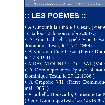
Pierre Dominique Testa, lou jour de Pasco 31.3.2013. « Diabolicus….
:: LES POÈMES ::
•
A Ounour à la Fino e à Cesar. (Pier
Testa lou 12 de nouvembre 2007.)
•
A Fine Gabriel, appelé Fine Césa
dominique Testa, le 12.11.1989)
•
A vous ma Fine César (Pierre Domi
le 17.6.1991.)
•
A BAGATOUNI ! : LOU BAL (Valèr
•
A Dominique mon épouse bien-aim
Dominique Testa, le 27.12.1988.)
•
A Grégoire VII. (Pierre Dominique
mai 1985 .)
•
A la bello Bouscarlo, Christine Le
(Pierre DominiqueTesta lou 4.5.1986 .