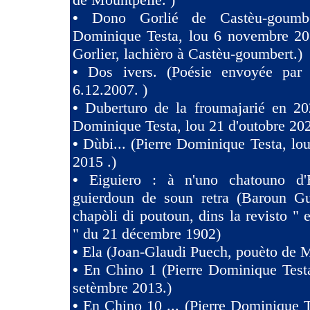
•
Dono Gorlié de Castèu-goumber
Dominique Testa, lou 6 novembre 2
Gorlier, lachièro à Castèu-goumbert.)
•
Dos ivers. (Poésie envoyée pa
6.12.2007. )
•
Duberturo de la froumajarié en 202
Dominique Testa, lou 21 d'outobre 202
•
Dùbi... (Pierre Dominique Testa, lou
2015 .)
•
Eiguiero : à n'uno chatouno d'
guierdoun de soun retra (Baroun Gui
chapòli di poutoun, dins la revisto " 
" du 21 décembre 1902)
•
Ela (Joan-Glaudi Puech, pouèto de 
•
En Chino 1 (Pierre Dominique Test
setèmbre 2013.)
•
En Chino 10 ... (Pierre Dominique T