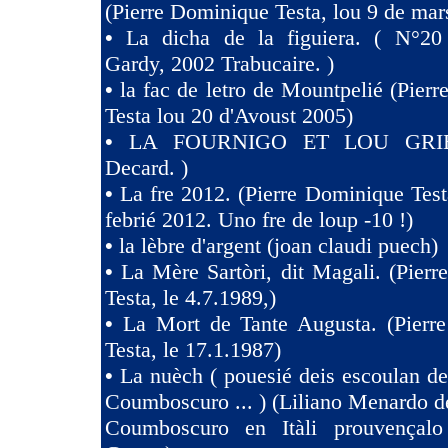
(Pierre Dominique Testa, lou 9 de mar
•
La dicha de la figuiera. ( N°20 
Gardy, 2002 Trabucaire. )
•
la fac de letro de Mountpelié (Pier
Testa lou 20 d'Avoust 2005)
•
LA FOURNIGO ET LOU GRIE
Decard. )
•
La fre 2012. (Pierre Dominique Test
febrié 2012. Uno fre de loup -10 !)
•
la lèbre d'argent (joan claudi puech)
•
La Mère Sartòri, dit Magali. (Pier
Testa, le 4.7.1989,)
•
La Mort de Tante Augusta. (Pierr
Testa, le 17.1.1987)
•
La nuèch ( pouesié deis escoulan de
Coumboscuro ... ) (Liliano Menardo de
Coumboscuro en Itàli prouvençalo