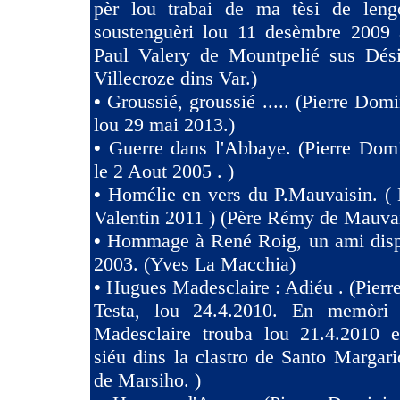
pèr lou trabai de ma tèsi de len
soustenguèri lou 11 desèmbre 2009 à
Paul Valery de Mountpelié sus Dés
Villecroze dins Var.)
•
Groussié, groussié ..... (Pierre Dom
lou 29 mai 2013.)
•
Guerre dans l'Abbaye. (Pierre Dom
le 2 Aout 2005 . )
•
Homélie en vers du P.Mauvaisin. ( 
Valentin 2011 ) (Père Rémy de Mauva
•
Hommage à René Roig, un ami dispa
2003. (Yves La Macchia)
•
Hugues Madesclaire : Adiéu . (Pier
Testa, lou 24.4.2010. En memòri
Madesclaire trouba lou 21.4.2010 e
siéu dins la clastro de Santo Margari
de Marsiho. )