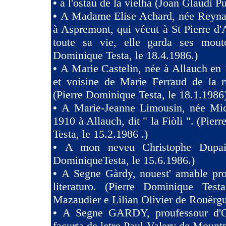
•
a l'ostau de la vielha (Joan Glaudi P
•
A Madame Elise Achard, née Reyna
à Aspremont, qui vécut à St Pierre d
toute sa vie, elle garda ses mouto
Dominique Testa, le 18.4.1986.)
•
A Marie Castelin, née à Allauch en 
et voisine de Marie Ferraud de la r
(Pierre Dominique Testa, le 18.1.1986
•
A Marie-Jeanne Limousin, née Mi
1910 à Allauch, dit " la Fiòli ". (Pie
Testa, le 15.2.1986 .)
•
A mon neveu Christophe Dupaig
DominiqueTesta, le 15.6.1986.)
•
A Segne Gàrdy, nouest' amable pro
literaturo. (Pierre Dominique Tes
Mazaudier e Lilian Olivier de Rouërgu
•
A Segne GARDY, proufessour d'O
facurta de letro Paul Valery de Mountp