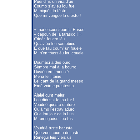
Puei dins un vira d’ue
Coumo s’aviéu lou fue
Mi piquèri la tèsto
Que mi venguè la crèsto !
« mai encuei soun Li Pasco,
« capoun de la tarasco ! »
Cridèri fouero iéu
Qu’aviéu lou sacrebiéu
E que tau coum’ un fouele
Mi n’en tóussiéu lou couele.
Doumàci à dès ouro
Sèmpre mai à la bourro
Duviéu en timounié
Mena lei litanié
Lei cant de la grand messo
Emé voio e prestesso.
Aiaiai qunt malur
Lou diàussi fa lou fur !
Voudrié questo craturo
Qu’àimo l’estraviaduro
Que lou jour de la Lus
Mi prenguèssi lou tus.
Voudrié tuste baruste
Que vuei coumo de juste
Renègui leis vieis us