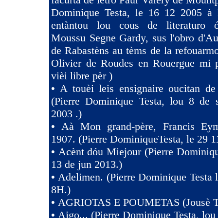
Dominique Testa, le 16 12 2005 à 
entàntou lou cous de literaturo 
Moussu Segne Gardy, sus l'obro d'Au
de Rabastèns au tèms de la refouarmo
Olivier de Roudes en Rouergue mi 
vièi libre pèr )
•
A touèi leis ensignaire oucitan d
(Pierre Dominique Testa, lou 8 de 
2003 .)
•
Aà Mon grand-père, Francis Eym
1907. (Pierre DominiqueTesta, le 29 1
•
Acènt dóu Miejour (Pierre Dominiqu
13 de jun 2013.)
•
Adelimen. (Pierre Dominique Testa 
8H.)
•
AGRIOTAS E POUMETAS (Jousè 
•
Aigo... (Pierre Dominique Testa, lou