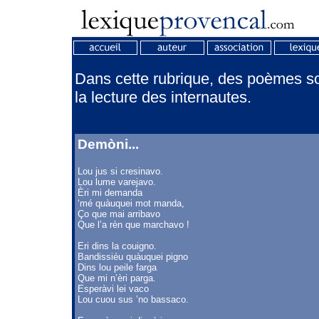
Dans cette rubrique, des poèmes son
la lecture des internautes.
Demòni...
Lou jus si cresinavo.
Lou lume varejavo.
Èri mi demanda
‘mé quàuquei mot manda,
Ço que mai arribavo
Que l’a rèn que marchavo !
Eri dins la couigno.
Bandissiéu quàuquei pigno
Dins lou peile farga
Que mi n’èri parga.
Esperàvi lei vaco
Lou cuou sus ’no bassaco.