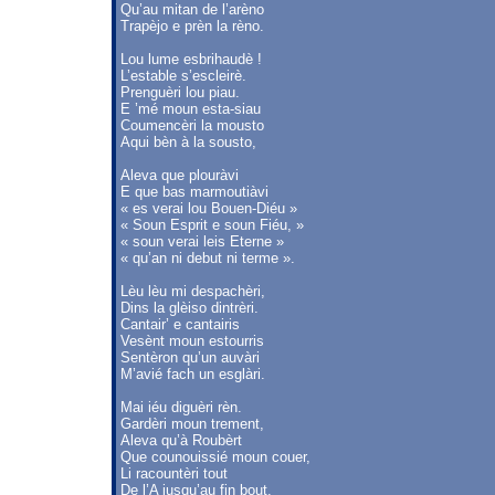
Qu’au mitan de l’arèno
Trapèjo e prèn la rèno.
Lou lume esbrihaudè !
L’estable s’escleirè.
Prenguèri lou piau.
E ’mé moun esta-siau
Coumencèri la mousto
Aqui bèn à la sousto,
Aleva que plouràvi
E que bas marmoutiàvi
« es verai lou Bouen-Diéu »
« Soun Esprit e soun Fiéu, »
« soun verai leis Eterne »
« qu’an ni debut ni terme ».
Lèu lèu mi despachèri,
Dins la glèiso dintrèri.
Cantair’ e cantairis
Vesènt moun estourris
Sentèron qu’un auvàri
M’avié fach un esglàri.
Mai iéu diguèri rèn.
Gardèri moun trement,
Aleva qu’à Roubèrt
Que counouissié moun couer,
Li racountèri tout
De l’A jusqu’au fin bout.