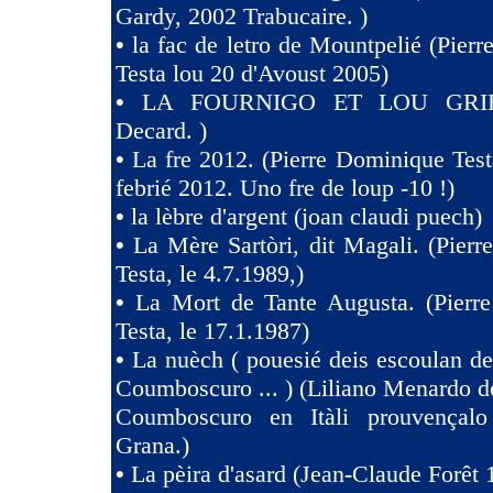
Gardy, 2002 Trabucaire. )
•
la fac de letro de Mountpelié (Pier
Testa lou 20 d'Avoust 2005)
•
LA FOURNIGO ET LOU GRIE
Decard. )
•
La fre 2012. (Pierre Dominique Test
febrié 2012. Uno fre de loup -10 !)
•
la lèbre d'argent (joan claudi puech)
•
La Mère Sartòri, dit Magali. (Pier
Testa, le 4.7.1989,)
•
La Mort de Tante Augusta. (Pierr
Testa, le 17.1.1987)
•
La nuèch ( pouesié deis escoulan de
Coumboscuro ... ) (Liliano Menardo de
Coumboscuro en Itàli prouvençalo
Grana.)
•
La pèira d'asard (Jean-Claude Forêt 