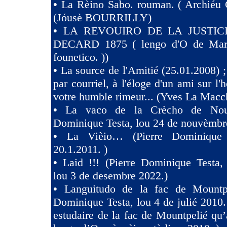
•
La Rèino Sabo. rouman. ( Archiéu 
(Jóusè BOURRILLY)
•
LA REVOUIRO DE LA JUSTIC
DECARD 1875 ( lengo d'O de Marsi
founetico. ))
•
La source de l'Amitié (25.01.2008) ;
par courriel, à l'éloge d'un ami sur l'h
votre humble rimeur... (Yves La Macc
•
La vaco de la Crècho de Nouv
Dominique Testa, lou 24 de nouvèmbr
•
La Vièio… (Pierre Dominique 
20.1.2011. )
•
Laid !!! (Pierre Dominique Tes
lou 3 de desembre 2022.)
•
Languitudo de la fac de Mountpe
Dominique Testa, lou 4 de julié 2010. 
estudaire de la fac de Mountpelié qu’