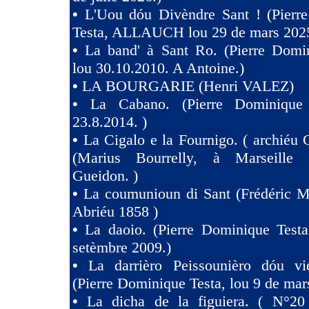
•
L'Uou dóu Divèndre Sant ! (Pierr
Testa, ALLAUCH lou 29 de mars 2025
•
La band' à Sant Ro. (Pierre Domin
lou 30.10.2010. A Antoine.)
•
LA BOURGARIE (Henri VALEZ)
•
La Cabano. (Pierre Dominique 
23.8.2014. )
•
La Cigalo e la Fournigo. ( archiéu 
(Marius Bourrelly, à Marseille
Gueidon. )
•
La coumunioun di Sant (Frédéric Mi
Abriéu 1858 )
•
La daoio. (Pierre Dominique Testa
setèmbre 2009.)
•
La darrièro Peissounièro dóu vi
(Pierre Dominique Testa, lou 9 de mar
•
La dicha de la figuiera. ( N°20 