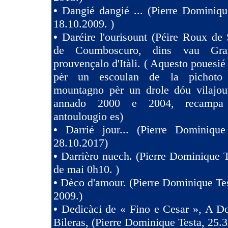
•
Dangié dangié ... (Pierre Dominiqu
18.10.2009. )
•
Daréire l'ourisount (Péire Roux de
de Coumboscuro, dins vau Gra
prouvençalo d'Itàli. ( Aquesto pouesié
pèr un escoulan de la pichoto
mountagno pèr un drole dóu vilajoun
annado 2000 e 2004, recampa
antoulougio es)
•
Darrié jour... (Pierre Dominique
28.10.2017)
•
Darrièro nuech. (Pierre Dominique T
de mai 0h10. )
•
Dèco d'amour. (Pierre Dominique Tes
2009.)
•
Dedicàci de « Fino e Cesar », A D
Bileras, (Pierre Dominique Testa, 25.3