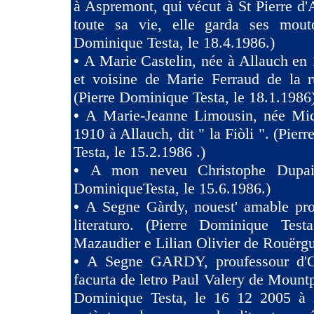
à Aspremont, qui vécut à St Pierre d
toute sa vie, elle garda ses mouto
Dominique Testa, le 18.4.1986.)
•
A Marie Castelin, née à Allauch en 
et voisine de Marie Ferraud de la r
(Pierre Dominique Testa, le 18.1.1986
•
A Marie-Jeanne Limousin, née Mi
1910 à Allauch, dit " la Fiòli ". (Pie
Testa, le 15.2.1986 .)
•
A mon neveu Christophe Dupaig
DominiqueTesta, le 15.6.1986.)
•
A Segne Gàrdy, nouest' amable pro
literaturo. (Pierre Dominique Tes
Mazaudier e Lilian Olivier de Rouërgu
•
A Segne GARDY, proufessour d'O
facurta de letro Paul Valery de Mountp
Dominique Testa, le 16 12 2005 à 