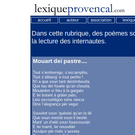
Dans cette rubrique, des poèmes son
la lecture des internautes.
Mouart dei pastre....
Tout s’embrenigo, s’escampiho,
Tout s’ablasig’ e tout periho !
N’i a que soun tant destimbourla,
Que tau dei fouele qu’an chourla,
Mouàrdon si fiéu à la gargato
E lei butant à gràtei pato,
Leis escourtègon sèns rancur
Dins l’alegranço pèr segur.
Souvènt soun ‘quéstei qu’an la lèi
Que soun mestié soun li beslèi.
Mant’ un d’elèi soun founciounàri
E lei marrit, lei nouvelàri
Assàjon pèr miés s’asseta