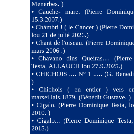
Menerbes. )
•
Cauche- mare. (Pierre Dominiqu
15.3.2007.)
•
Chàmbri ! ( le Cancer ) (Pierre Domi
lou 21 de julié 2026.)
•
Chant de l'oiseau. (Pierre Dominique
mars 2006 .)
•
Chavano dins Queiras.... (Pierr
Testa, ALLAUCH lou 27.9.2025.)
•
CHICHOIS .... N° 1 ..... (G. Benedit
)
•
Chichois ( en entier ) vers e
marseillais.1879. (Bénédit Gustave. )
•
Cigalo. (Pierre Dominique Testa, l
2010. )
•
Cigalo... (Pierre Dominique Testa
2015.)