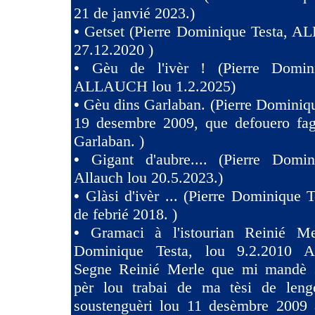
21 de janvié 2023.)
•
Getset (Pierre Dominique Testa, 
27.12.2020 )
•
Gèu de l'ivèr ! (Pierre Domin
ALLAUCH lou 1.2.2025)
•
Gèu dins Garlaban. (Pierre Dominiqu
19 desembre 2009, que defouero fag
Garlaban. )
•
Gigant d'aubre.... (Pierre Domin
Allauch lou 20.5.2023.)
•
Glàsi d'ivèr ... (Pierre Dominique T
de febrié 2018. )
•
Gramaci à l'istourian Reinié Mer
Dominique Testa, lou 9.2.2010 A 
Segne Reinié Merle que mi mandè s
pèr lou trabai de ma tèsi de len
soustenguèri lou 11 desèmbre 2009 à