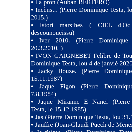
•
I a pron (Auban BERTERO)
•
Incèns... (Pierre Dominique Testa, l
2015.)
•
Istòri marsihès ( CIEL d'Oc
descounoueissu)
•
Iver 2010. (Pierre Dominique 
20.3.2010. )
•
IVON GAIGNEBET Felibre de Toul
Dominique Testa, lou 4 de janvié 2020
•
Jacky Ilouze. (Pierre Dominiqu
15.11.1987)
•
Jaque Figon (Pierre Dominiqu
7.8.1984)
•
Jaque Miranne E Nanci (Pierre
Testa, le 15.12.1985)
•
Jas (Pierre Dominique Testa, lou 31.
•
Jauffre (Joan-Glaudi Puech de Mener