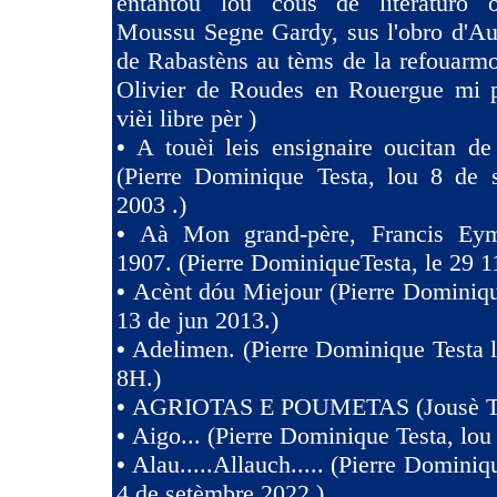
entàntou lou cous de literaturo 
Moussu Segne Gardy, sus l'obro d'Au
de Rabastèns au tèms de la refouarmo
Olivier de Roudes en Rouergue mi 
vièi libre pèr )
•
A touèi leis ensignaire oucitan d
(Pierre Dominique Testa, lou 8 de 
2003 .)
•
Aà Mon grand-père, Francis Eym
1907. (Pierre DominiqueTesta, le 29 1
•
Acènt dóu Miejour (Pierre Dominiqu
13 de jun 2013.)
•
Adelimen. (Pierre Dominique Testa 
8H.)
•
AGRIOTAS E POUMETAS (Jousè 
•
Aigo... (Pierre Dominique Testa, lou
•
Alau.....Allauch..... (Pierre Dominiq
4 de setèmbre 2022.)