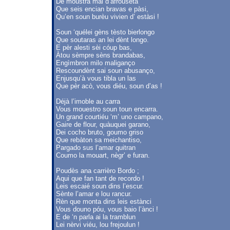
De moustra mai d’afrouseta
Que seis encian bravas e pàsi,
Qu’en soun burèu vivien d’ estàsi !
Soun ‘quélei gèns tèsto bierlongo
Que soutaras an lei dènt longo.
E pèr alesti sèi cóup bas,
Àtou sèmpre sèns brandabas,
Engìmbron milo maliganço
Rescoundènt sai soun abusanço,
Enjusqu’à vous tibla un las
Que pèr acò, vous diéu, soun d’as !
Déjà l’imoble au carra
Vous mouestro soun toun encarra.
Un grand courtiéu ‘m’ uno campano,
Gaire de flour, quàuquei garano,
Dei cocho bruto, goumo griso
Que rebàton sa meichantiso,
Pargado sus l’amar quitran
Coumo la mouart, nègr’ e furan.
Poudès ana carrièro Bordo ;
Aqui que fan tant de recordo !
Leis escaié soun dins l’escur.
Sènte l’amar e lou rancur.
Rèn que monta dins leis estànci
Vous douno póu, vous baio l’ànci !
E de ‘n parla ai la tramblun
Lei nèrvi viéu, lou frejoulun !