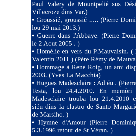
Paul Valery de Mountpelié sus Dés
Villecroze dins Var.)
•
Groussié, groussié ..... (Pierre Dom
lou 29 mai 2013.)
•
Guerre dans l'Abbaye. (Pierre Dom
le 2 Aout 2005 . )
•
Homélie en vers du P.Mauvaisin. ( 
Valentin 2011 ) (Père Rémy de Mauva
•
Hommage à René Roig, un ami dispa
2003. (Yves La Macchia)
•
Hugues Madesclaire : Adiéu . (Pier
Testa, lou 24.4.2010. En memòri
Madesclaire trouba lou 21.4.2010 e
siéu dins la clastro de Santo Margari
de Marsiho. )
•
Hymne d'Amour (Pierre Dominiqu
5.3.1996 retour de St Véran. )