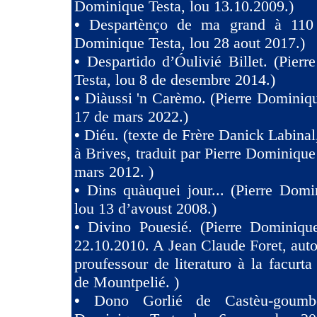
Dominique Testa, lou 13.10.2009.)
•
Despartènço de ma grand à 110 
Dominique Testa, lou 28 aout 2017.)
•
Despartido d’Óulivié Billet. (Pier
Testa, lou 8 de desembre 2014.)
•
Diàussi 'n Carèmo. (Pierre Dominiqu
17 de mars 2022.)
•
Diéu. (texte de Frère Danick Labinal
à Brives, traduit par Pierre Dominique
mars 2012. )
•
Dins quàuquei jour... (Pierre Domi
lou 13 d’avoust 2008.)
•
Divino Pouesié. (Pierre Dominique
22.10.2010. A Jean Claude Foret, auto
proufessour de literaturo à la facurta
de Mountpelié. )
•
Dono Gorlié de Castèu-goumber