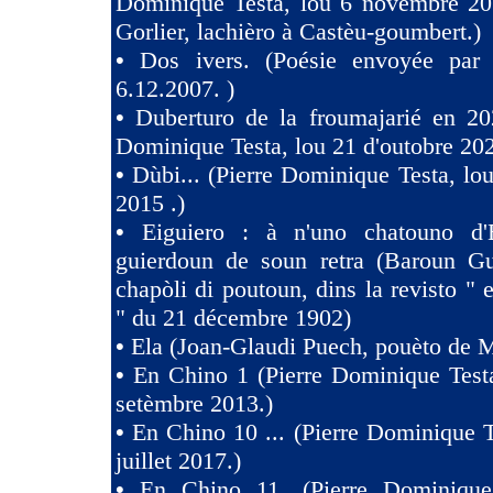
Dominique Testa, lou 6 novembre 2
Gorlier, lachièro à Castèu-goumbert.)
•
Dos ivers. (Poésie envoyée pa
6.12.2007. )
•
Duberturo de la froumajarié en 202
Dominique Testa, lou 21 d'outobre 202
•
Dùbi... (Pierre Dominique Testa, lou
2015 .)
•
Eiguiero : à n'uno chatouno d'
guierdoun de soun retra (Baroun Gui
chapòli di poutoun, dins la revisto " 
" du 21 décembre 1902)
•
Ela (Joan-Glaudi Puech, pouèto de 
•
En Chino 1 (Pierre Dominique Test
setèmbre 2013.)
•
En Chino 10 ... (Pierre Dominique T
juillet 2017.)
•
En Chino 11. (Pierre Dominique