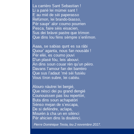
La carrièro Sant Sebastian !
Li a parié lei mùmei sant !
E au mié de sèi paperasso
Refùrnon, lei brando-biasso,
Pèr saupr’ alor coumo pourrien
Pesca, faire sèis eisacien,
Sus dei bràvei pastre que trìmon
Que dins lou fèns sèmpre s’enlìmon.
Aaaa, se sabias qunt es sa ràbi
Quour’ aganta, nous fan nousàbi !
Pèr elèi, es coumo jouvi
D’un plasé fóu, leis abouvi.
An dins soun couar rèn qu’un pèiro.
Davans l’amour fan dei barrèiro
Que sus l’adaut ‘mé sèi fusiéu
Vous tìron subre, lei catiéu.
Alouro nàutrei lei bergié,
Que nèsci dei pu grand dengié
Counouissen pas lou repertòri,
Buta dins soun achapatòri
Sènso mejan de s’escapa,
De si defèndre, aclapa,
Mourèn à cha un en silènci
Pèr ahicien dins la doulènci.
Pierre Dominique Testa, lou 2 novembre 2017.