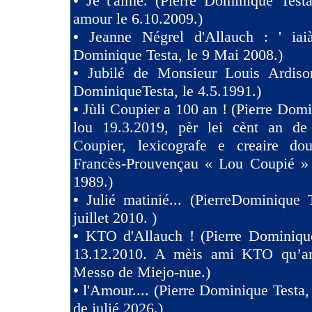
•
Je t'aime. (Pierre Dominique Test
amour le 6.10.2009.)
•
Jeanne Négrel d'Allauch : ' iaià
Dominique Testa, le 9 Mai 2008.)
•
Jubilé de Monsieur Louis Ardison
DominiqueTesta, le 4.5.1991.)
•
Jùli Coupier a 100 an ! (Pierre Domi
lou 19.3.2019, pèr lei cènt an de
Coupier, lexicografe e creaire dou
Francès-Prouvençau « Lou Coupié » 
1989.)
•
Julié matinié... (PierreDominique 
juillet 2010. )
•
KTO d'Allauch ! (Pierre Dominique
13.12.2010. A mèis ami KTO qu’an
Messo de Miejo-nue.)
•
l'Amour.... (Pierre Dominique Testa,
de julié 2026.)