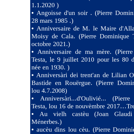
1.1.2020 )
•
Angoisse d'un soir . (Pierre Domin
28 mars 1985 .)
•
Anniversaire de M. le Maire d'All
Moisy de Cala. (Pierre Dominique T
octobre 2021.)
•
Anniversaire de ma mère. (Pierr
Testa, le 9 juillet 2010 pour les 80
née en 1930. )
•
Anniversàri dei trent'an de Lilian O
Bastide en Rouërgue. (Pierre Domin
lou 4.7.2008)
•
Anniversàri...d'Oulivié... (Pier
Testa, lou 16 de nouvèmbre 2017…Tres
•
Au vielh castèu (Joan Glaud
Ménerbes.)
•
aucèu dins lou cèu. (Pierre Domini