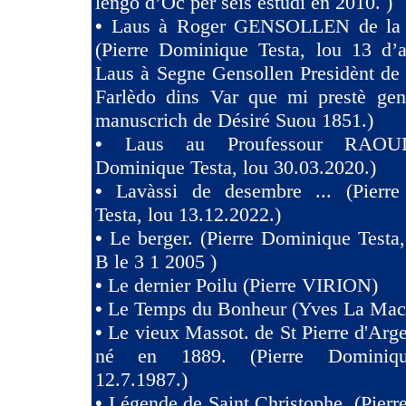
lengo d’Oc pèr sèis estùdi en 2010. )
•
Laus à Roger GENSOLLEN de la F
(Pierre Dominique Testa, lou 13 d’a
Laus à Segne Gensollen Presidènt de
Farlèdo dins Var que mi prestè ge
manuscrich de Désiré Suou 1851.)
•
Laus au Proufessour RAOULT
Dominique Testa, lou 30.03.2020.)
•
Lavàssi de desembre ... (Pierr
Testa, lou 13.12.2022.)
•
Le berger. (Pierre Dominique Testa,
B le 3 1 2005 )
•
Le dernier Poilu (Pierre VIRION)
•
Le Temps du Bonheur (Yves La Mac
•
Le vieux Massot. de St Pierre d'Arg
né en 1889. (Pierre Dominiqu
12.7.1987.)
•
Légende de Saint Christophe. (Pier