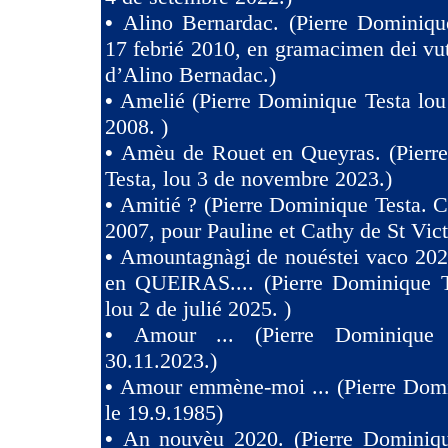
•
Alino Bernardac. (Pierre Dominiqu
17 febrié 2010, en gramacimen dei v
d’Alino Bernadac.)
•
Amelié (Pierre Dominique Testa lou
2008. )
•
Amèu de Rouet en Queyras. (Pierr
Testa, lou 3 de novembre 2023.)
•
Amitié ? (Pierre Dominique Testa. C
2007, pour Pauline et Cathy de St Vict
•
Amountagnàgi de nouéstei vaco 2
en QUEIRAS.... (Pierre Dominique T
lou 2 de julié 2025. )
•
Amour ... (Pierre Dominique 
30.11.2023.)
•
Amour emmène-moi ... (Pierre Domi
le 19.9.1985)
•
An nouvèu 2020. (Pierre Dominiqu