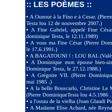
:: LES POÈMES ::
•
A Ounour à la Fino e à Cesar. (Pier
Testa lou 12 de nouvembre 2007.)
•
A Fine Gabriel, appelé Fine Césa
dominique Testa, le 12.11.1989)
•
A vous ma Fine César (Pierre Domi
le 17.6.1991.)
•
A BAGATOUNI ! : LOU BAL (Valèr
•
A Dominique mon épouse bien-aim
Dominique Testa, le 27.12.1988.)
•
A Grégoire VII. (Pierre Dominique
mai 1985 .)
•
A la bello Bouscarlo, Christine Le
(Pierre DominiqueTesta lou 4.5.1986 .
•
a l'ostau de la vielha (Joan Glaudi P
•
A Madame Elise Achard, née Reyna