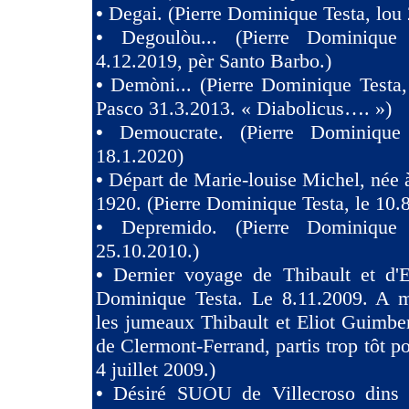
•
Degai. (Pierre Dominique Testa, lou 
•
Degoulòu... (Pierre Dominique
4.12.2019, pèr Santo Barbo.)
•
Demòni... (Pierre Dominique Testa,
Pasco 31.3.2013. « Diabolicus…. »)
•
Demoucrate. (Pierre Dominique
18.1.2020)
•
Départ de Marie-louise Michel, née 
1920. (Pierre Dominique Testa, le 10.
•
Depremido. (Pierre Dominique 
25.10.2010.)
•
Dernier voyage de Thibault et d'El
Dominique Testa. Le 8.11.2009. A m
les jumeaux Thibault et Eliot Guimb
de Clermont-Ferrand, partis trop tôt po
4 juillet 2009.)
•
Désiré SUOU de Villecroso dins V