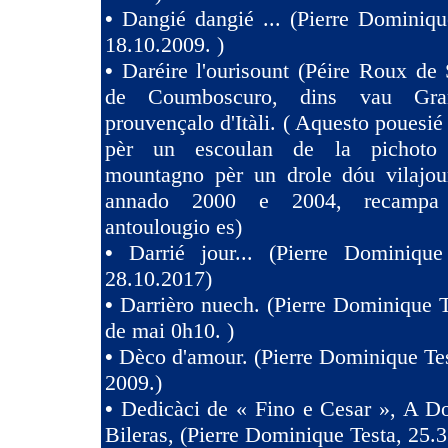
•
Dangié dangié ... (Pierre Dominiqu
18.10.2009. )
•
Daréire l'ourisount (Péire Roux de
de Coumboscuro, dins vau Gra
prouvençalo d'Itàli. ( Aquesto pouesié
pèr un escoulan de la pichoto
mountagno pèr un drole dóu vilajoun
annado 2000 e 2004, recampa
antoulougio es)
•
Darrié jour... (Pierre Dominique
28.10.2017)
•
Darrièro nuech. (Pierre Dominique T
de mai 0h10. )
•
Dèco d'amour. (Pierre Dominique Tes
2009.)
•
Dedicàci de « Fino e Cesar », A D
Bileras, (Pierre Dominique Testa, 25.3