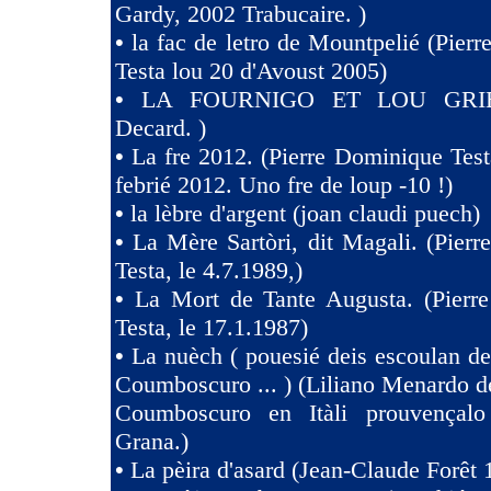
Gardy, 2002 Trabucaire. )
•
la fac de letro de Mountpelié (Pier
Testa lou 20 d'Avoust 2005)
•
LA FOURNIGO ET LOU GRIE
Decard. )
•
La fre 2012. (Pierre Dominique Test
febrié 2012. Uno fre de loup -10 !)
•
la lèbre d'argent (joan claudi puech)
•
La Mère Sartòri, dit Magali. (Pier
Testa, le 4.7.1989,)
•
La Mort de Tante Augusta. (Pierr
Testa, le 17.1.1987)
•
La nuèch ( pouesié deis escoulan de
Coumboscuro ... ) (Liliano Menardo de
Coumboscuro en Itàli prouvençalo
Grana.)
•
La pèira d'asard (Jean-Claude Forêt 