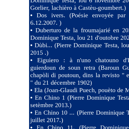
Dominique Testa, lou 6 novembre 2
Gorlier, lachièro à Castèu-goumbert.)
•
Dos ivers. (Poésie envoyée pa
6.12.2007. )
•
Duberturo de la froumajarié en 202
Dominique Testa, lou 21 d'outobre 202
•
Dùbi... (Pierre Dominique Testa, lou
2015 .)
•
Eiguiero : à n'uno chatouno d'
guierdoun de soun retra (Baroun Gui
chapòli di poutoun, dins la revisto " 
" du 21 décembre 1902)
•
Ela (Joan-Glaudi Puech, pouèto de 
•
En Chino 1 (Pierre Dominique Test
setèmbre 2013.)
•
En Chino 10 ... (Pierre Dominique T
juillet 2017.)
•
En Chino 11. (Pierre Dominique