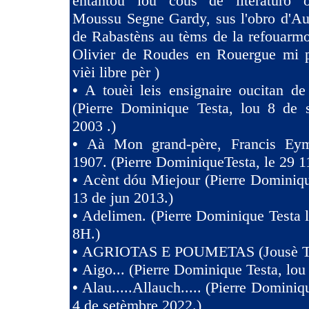
entàntou lou cous de literaturo 
Moussu Segne Gardy, sus l'obro d'Au
de Rabastèns au tèms de la refouarmo
Olivier de Roudes en Rouergue mi 
vièi libre pèr )
•
A touèi leis ensignaire oucitan d
(Pierre Dominique Testa, lou 8 de 
2003 .)
•
Aà Mon grand-père, Francis Eym
1907. (Pierre DominiqueTesta, le 29 1
•
Acènt dóu Miejour (Pierre Dominiqu
13 de jun 2013.)
•
Adelimen. (Pierre Dominique Testa 
8H.)
•
AGRIOTAS E POUMETAS (Jousè 
•
Aigo... (Pierre Dominique Testa, lou
•
Alau.....Allauch..... (Pierre Dominiq
4 de setèmbre 2022.)