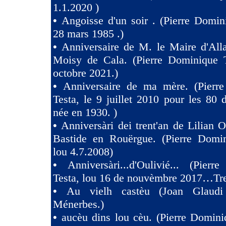
1.1.2020 )
•
Angoisse d'un soir . (Pierre Domin
28 mars 1985 .)
•
Anniversaire de M. le Maire d'All
Moisy de Cala. (Pierre Dominique T
octobre 2021.)
•
Anniversaire de ma mère. (Pierr
Testa, le 9 juillet 2010 pour les 80
née en 1930. )
•
Anniversàri dei trent'an de Lilian O
Bastide en Rouërgue. (Pierre Domin
lou 4.7.2008)
•
Anniversàri...d'Oulivié... (Pier
Testa, lou 16 de nouvèmbre 2017…Tres
•
Au vielh castèu (Joan Glaud
Ménerbes.)
•
aucèu dins lou cèu. (Pierre Domini