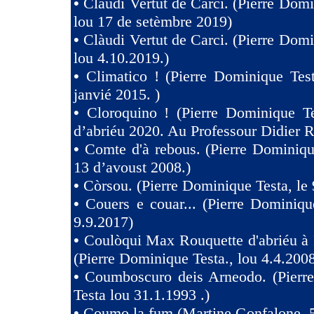
•
Clàudi Vertut de Carci. (Pierre Domi
lou 17 de setèmbre 2019)
•
Clàudi Vertut de Carci. (Pierre Domi
lou 4.10.2019.)
•
Climatico ! (Pierre Dominique Tes
janvié 2015. )
•
Cloroquino ! (Pierre Dominique Te
d’abriéu 2020. Au Professour Didier R
•
Comte d'à rebous. (Pierre Dominiqu
13 d’avoust 2008.)
•
Còrsou. (Pierre Dominique Testa, le 
•
Couers e couar... (Pierre Dominiqu
9.9.2017)
•
Coulòqui Max Rouquette d'abriéu à
(Pierre Dominique Testa., lou 4.4.2008
•
Coumboscuro deis Arneodo. (Pierr
Testa lou 31.1.1993 .)
•
Coumo la fum (Martine Gonfalone, 5