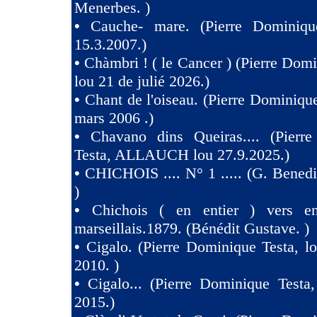
Menerbes. )
•
Cauche- mare. (Pierre Dominiqu
15.3.2007.)
•
Chàmbri ! ( le Cancer ) (Pierre Domi
lou 21 de julié 2026.)
•
Chant de l'oiseau. (Pierre Dominique
mars 2006 .)
•
Chavano dins Queiras.... (Pierr
Testa, ALLAUCH lou 27.9.2025.)
•
CHICHOIS .... N° 1 ..... (G. Benedit
)
•
Chichois ( en entier ) vers e
marseillais.1879. (Bénédit Gustave. )
•
Cigalo. (Pierre Dominique Testa, l
2010. )
•
Cigalo... (Pierre Dominique Testa
2015.)