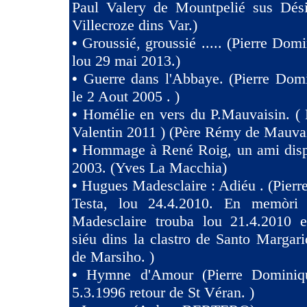
Paul Valery de Mountpelié sus Dés
Villecroze dins Var.)
•
Groussié, groussié ..... (Pierre Dom
lou 29 mai 2013.)
•
Guerre dans l'Abbaye. (Pierre Dom
le 2 Aout 2005 . )
•
Homélie en vers du P.Mauvaisin. ( 
Valentin 2011 ) (Père Rémy de Mauva
•
Hommage à René Roig, un ami dispa
2003. (Yves La Macchia)
•
Hugues Madesclaire : Adiéu . (Pier
Testa, lou 24.4.2010. En memòri
Madesclaire trouba lou 21.4.2010 e
siéu dins la clastro de Santo Margari
de Marsiho. )
•
Hymne d'Amour (Pierre Dominiqu
5.3.1996 retour de St Véran. )