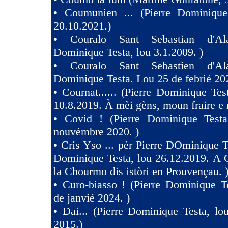
•
Coumunien ... (Pierre Dominique
20.10.2021.)
•
Couralo Sant Sebastian d'Ala
Dominique Testa, lou 3.1.2009. )
•
Couralo Sant Sebastien d'Ala
Dominique Testa. Lou 25 de febrié 20
•
Cournat...... (Pierre Dominique Tes
10.8.2019. À mèi gèns, moun fraire e 
•
Covid ! (Pierre Dominique Test
nouvèmbre 2020. )
•
Cris Yso ... pèr Pierre DOminique Te
Dominique Testa, lou 26.12.2019. A 
la Chourmo dis istòri en Prouvençau. 
•
Curo-biasso ! (Pierre Dominique T
de janvié 2024. )
•
Dai... (Pierre Dominique Testa, l
2015.)