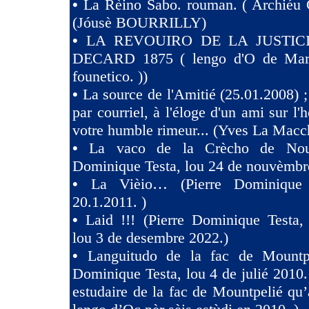
•
La Rèino Sabo. rouman. ( Archiéu 
(Jóusè BOURRILLY)
•
LA REVOUIRO DE LA JUSTIC
DECARD 1875 ( lengo d'O de Marsi
founetico. ))
•
La source de l'Amitié (25.01.2008) ;
par courriel, à l'éloge d'un ami sur l'h
votre humble rimeur... (Yves La Macc
•
La vaco de la Crècho de Nouv
Dominique Testa, lou 24 de nouvèmbr
•
La Vièio… (Pierre Dominique 
20.1.2011. )
•
Laid !!! (Pierre Dominique Tes
lou 3 de desembre 2022.)
•
Languitudo de la fac de Mountpe
Dominique Testa, lou 4 de julié 2010. 
estudaire de la fac de Mountpelié qu’