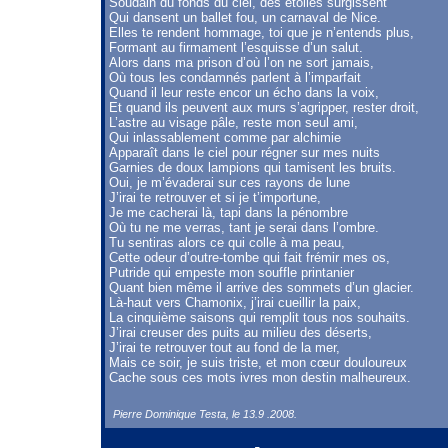
Soudain du fonds du ciel, des étoiles surgissent
Qui dansent un ballet fou, un carnaval de Nice.
Elles te rendent hommage, toi que je n’entends plus,
Formant au firmament l’esquisse d’un salut.
Alors dans ma prison d’où l’on ne sort jamais,
Où tous les condamnés parlent à l’imparfait
Quand il leur reste encor un écho dans la voix,
Et quand ils peuvent aux murs s’agripper, rester droit,
L’astre au visage pâle, reste mon seul ami,
Qui inlassablement comme par alchimie
Apparaît dans le ciel pour régner sur mes nuits
Garnies de doux lampions qui tamisent les bruits.
Oui, je m’évaderai sur ces rayons de lune
J’irai te retrouver et si je t’importune,
Je me cacherai là, tapi dans la pénombre
Où tu ne me verras, tant je serai dans l’ombre.
Tu sentiras alors ce qui colle à ma peau,
Cette odeur d’outre-tombe qui fait frémir mes os,
Putride qui empeste mon souffle printanier
Quant bien même il arrive des sommets d’un glacier.
Là-haut vers Chamonix, j’irai cueillir la paix,
La cinquième saisons qui remplit tous nos souhaits.
J’irai creuser des puits au milieu des déserts,
J’irai te retrouver tout au fond de la mer,
Mais ce soir, je suis triste, et mon cœur douloureux
Cache sous ces mots ivres mon destin malheureux.
Pierre Dominique Testa, le 13.9 .2008.