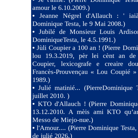
amour le 6.10.2009.)
•
Jeanne Négrel d'Allauch : ' iaià
Dominique Testa, le 9 Mai 2008.)
•
Jubilé de Monsieur Louis Ardison
DominiqueTesta, le 4.5.1991.)
•
Jùli Coupier a 100 an ! (Pierre Domi
lou 19.3.2019, pèr lei cènt an de
Coupier, lexicografe e creaire dou
Francès-Prouvençau « Lou Coupié » 
1989.)
•
Julié matinié... (PierreDominique 
juillet 2010. )
•
KTO d'Allauch ! (Pierre Dominique
13.12.2010. A mèis ami KTO qu’an
Messo de Miejo-nue.)
•
l'Amour.... (Pierre Dominique Testa,
de julié 2026.)