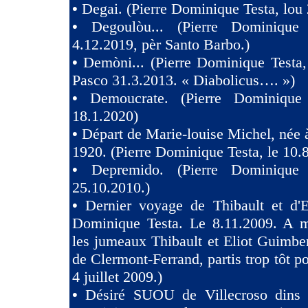
•
Degai. (Pierre Dominique Testa, lou 
•
Degoulòu... (Pierre Dominique
4.12.2019, pèr Santo Barbo.)
•
Demòni... (Pierre Dominique Testa,
Pasco 31.3.2013. « Diabolicus…. »)
•
Demoucrate. (Pierre Dominique
18.1.2020)
•
Départ de Marie-louise Michel, née 
1920. (Pierre Dominique Testa, le 10.
•
Depremido. (Pierre Dominique 
25.10.2010.)
•
Dernier voyage de Thibault et d'El
Dominique Testa. Le 8.11.2009. A m
les jumeaux Thibault et Eliot Guimb
de Clermont-Ferrand, partis trop tôt po
4 juillet 2009.)
•
Désiré SUOU de Villecroso dins V