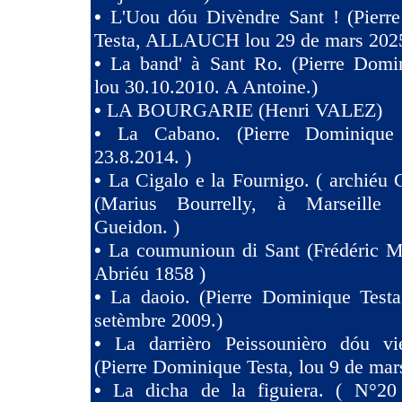
•
L'Uou dóu Divèndre Sant ! (Pierr
Testa, ALLAUCH lou 29 de mars 2025
•
La band' à Sant Ro. (Pierre Domin
lou 30.10.2010. A Antoine.)
•
LA BOURGARIE (Henri VALEZ)
•
La Cabano. (Pierre Dominique 
23.8.2014. )
•
La Cigalo e la Fournigo. ( archiéu 
(Marius Bourrelly, à Marseille
Gueidon. )
•
La coumunioun di Sant (Frédéric Mi
Abriéu 1858 )
•
La daoio. (Pierre Dominique Testa
setèmbre 2009.)
•
La darrièro Peissounièro dóu vi
(Pierre Dominique Testa, lou 9 de mar
•
La dicha de la figuiera. ( N°20 