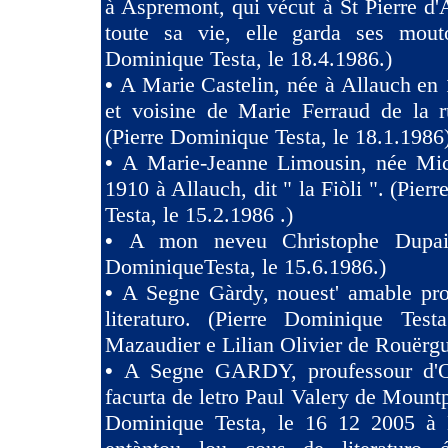
à Aspremont, qui vécut à St Pierre d
toute sa vie, elle garda ses mouto
Dominique Testa, le 18.4.1986.)
•
A Marie Castelin, née à Allauch en 
et voisine de Marie Ferraud de la r
(Pierre Dominique Testa, le 18.1.1986
•
A Marie-Jeanne Limousin, née Mi
1910 à Allauch, dit " la Fiòli ". (Pie
Testa, le 15.2.1986 .)
•
A mon neveu Christophe Dupaig
DominiqueTesta, le 15.6.1986.)
•
A Segne Gàrdy, nouest' amable pro
literaturo. (Pierre Dominique Tes
Mazaudier e Lilian Olivier de Rouërgu
•
A Segne GARDY, proufessour d'O
facurta de letro Paul Valery de Mountp
Dominique Testa, le 16 12 2005 à 