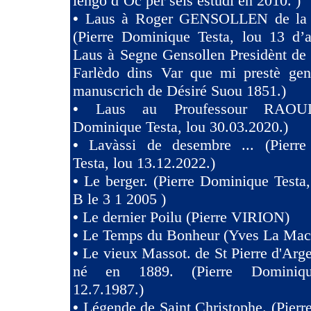
lengo d’Oc pèr sèis estùdi en 2010. )
•
Laus à Roger GENSOLLEN de la F
(Pierre Dominique Testa, lou 13 d’a
Laus à Segne Gensollen Presidènt de
Farlèdo dins Var que mi prestè ge
manuscrich de Désiré Suou 1851.)
•
Laus au Proufessour RAOULT
Dominique Testa, lou 30.03.2020.)
•
Lavàssi de desembre ... (Pierr
Testa, lou 13.12.2022.)
•
Le berger. (Pierre Dominique Testa,
B le 3 1 2005 )
•
Le dernier Poilu (Pierre VIRION)
•
Le Temps du Bonheur (Yves La Mac
•
Le vieux Massot. de St Pierre d'Arg
né en 1889. (Pierre Dominiqu
12.7.1987.)
•
Légende de Saint Christophe. (Pier