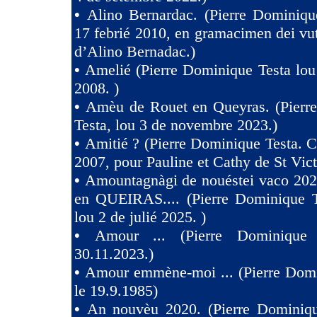
•
Alino Bernardac. (Pierre Dominiqu
17 febrié 2010, en gramacimen dei v
d’Alino Bernadac.)
•
Amelié (Pierre Dominique Testa lou
2008. )
•
Amèu de Rouet en Queyras. (Pierr
Testa, lou 3 de novembre 2023.)
•
Amitié ? (Pierre Dominique Testa. C
2007, pour Pauline et Cathy de St Vict
•
Amountagnàgi de nouéstei vaco 2
en QUEIRAS.... (Pierre Dominique T
lou 2 de julié 2025. )
•
Amour ... (Pierre Dominique 
30.11.2023.)
•
Amour emmène-moi ... (Pierre Domi
le 19.9.1985)
•
An nouvèu 2020. (Pierre Dominiqu