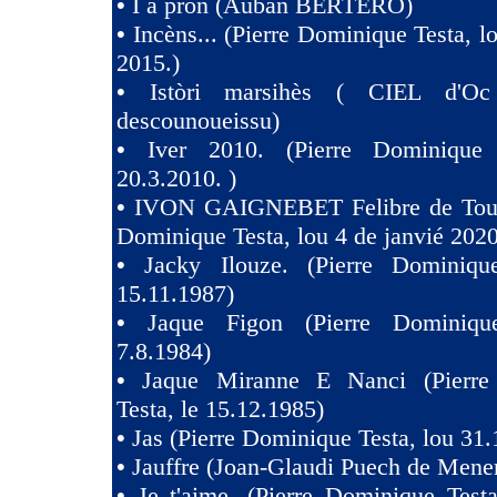
•
I a pron (Auban BERTERO)
•
Incèns... (Pierre Dominique Testa, l
2015.)
•
Istòri marsihès ( CIEL d'Oc
descounoueissu)
•
Iver 2010. (Pierre Dominique 
20.3.2010. )
•
IVON GAIGNEBET Felibre de Toul
Dominique Testa, lou 4 de janvié 2020
•
Jacky Ilouze. (Pierre Dominiqu
15.11.1987)
•
Jaque Figon (Pierre Dominiqu
7.8.1984)
•
Jaque Miranne E Nanci (Pierre
Testa, le 15.12.1985)
•
Jas (Pierre Dominique Testa, lou 31.
•
Jauffre (Joan-Glaudi Puech de Mener
•
Je t'aime. (Pierre Dominique Test