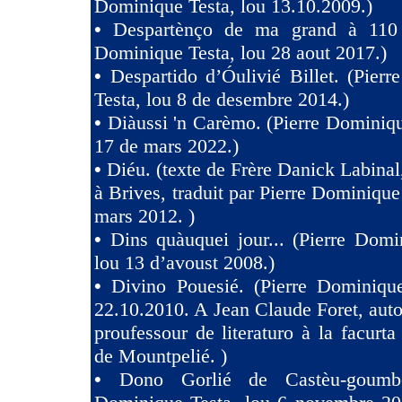
Dominique Testa, lou 13.10.2009.)
•
Despartènço de ma grand à 110 
Dominique Testa, lou 28 aout 2017.)
•
Despartido d’Óulivié Billet. (Pier
Testa, lou 8 de desembre 2014.)
•
Diàussi 'n Carèmo. (Pierre Dominiqu
17 de mars 2022.)
•
Diéu. (texte de Frère Danick Labinal
à Brives, traduit par Pierre Dominique
mars 2012. )
•
Dins quàuquei jour... (Pierre Domi
lou 13 d’avoust 2008.)
•
Divino Pouesié. (Pierre Dominique
22.10.2010. A Jean Claude Foret, auto
proufessour de literaturo à la facurta
de Mountpelié. )
•
Dono Gorlié de Castèu-goumber