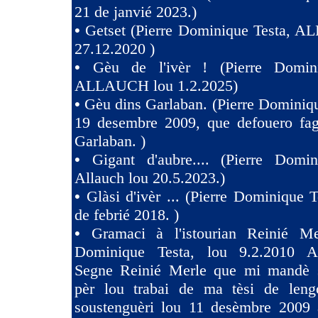
21 de janvié 2023.)
•
Getset (Pierre Dominique Testa, 
27.12.2020 )
•
Gèu de l'ivèr ! (Pierre Domin
ALLAUCH lou 1.2.2025)
•
Gèu dins Garlaban. (Pierre Dominiqu
19 desembre 2009, que defouero fag
Garlaban. )
•
Gigant d'aubre.... (Pierre Domin
Allauch lou 20.5.2023.)
•
Glàsi d'ivèr ... (Pierre Dominique T
de febrié 2018. )
•
Gramaci à l'istourian Reinié Mer
Dominique Testa, lou 9.2.2010 A 
Segne Reinié Merle que mi mandè s
pèr lou trabai de ma tèsi de len
soustenguèri lou 11 desèmbre 2009 à