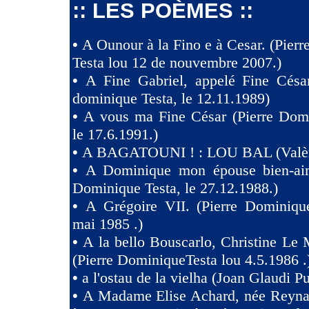
:: LES POÈMES ::
•
A Ounour à la Fino e à Cesar. (Pier
Testa lou 12 de nouvembre 2007.)
•
A Fine Gabriel, appelé Fine Césa
dominique Testa, le 12.11.1989)
•
A vous ma Fine César (Pierre Domi
le 17.6.1991.)
•
A BAGATOUNI ! : LOU BAL (Valèr
•
A Dominique mon épouse bien-aim
Dominique Testa, le 27.12.1988.)
•
A Grégoire VII. (Pierre Dominique
mai 1985 .)
•
A la bello Bouscarlo, Christine Le
(Pierre DominiqueTesta lou 4.5.1986 .
•
a l'ostau de la vielha (Joan Glaudi P
•
A Madame Elise Achard, née Reyna