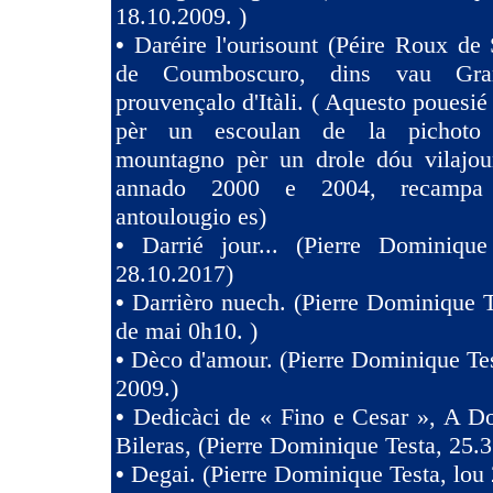
18.10.2009. )
•
Daréire l'ourisount (Péire Roux de
de Coumboscuro, dins vau Gra
prouvençalo d'Itàli. ( Aquesto pouesié
pèr un escoulan de la pichoto
mountagno pèr un drole dóu vilajoun
annado 2000 e 2004, recampa
antoulougio es)
•
Darrié jour... (Pierre Dominique
28.10.2017)
•
Darrièro nuech. (Pierre Dominique T
de mai 0h10. )
•
Dèco d'amour. (Pierre Dominique Tes
2009.)
•
Dedicàci de « Fino e Cesar », A D
Bileras, (Pierre Dominique Testa, 25.3
•
Degai. (Pierre Dominique Testa, lou 