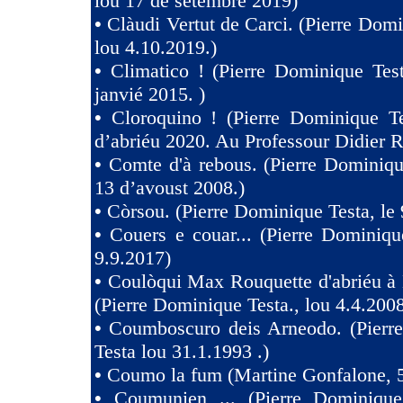
lou 17 de setèmbre 2019)
•
Clàudi Vertut de Carci. (Pierre Domi
lou 4.10.2019.)
•
Climatico ! (Pierre Dominique Tes
janvié 2015. )
•
Cloroquino ! (Pierre Dominique Te
d’abriéu 2020. Au Professour Didier R
•
Comte d'à rebous. (Pierre Dominiqu
13 d’avoust 2008.)
•
Còrsou. (Pierre Dominique Testa, le 
•
Couers e couar... (Pierre Dominiqu
9.9.2017)
•
Coulòqui Max Rouquette d'abriéu à
(Pierre Dominique Testa., lou 4.4.2008
•
Coumboscuro deis Arneodo. (Pierr
Testa lou 31.1.1993 .)
•
Coumo la fum (Martine Gonfalone, 5
•
Coumunien ... (Pierre Dominique