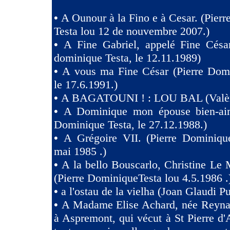
•
A Ounour à la Fino e à Cesar. (Pier
Testa lou 12 de nouvembre 2007.)
•
A Fine Gabriel, appelé Fine Césa
dominique Testa, le 12.11.1989)
•
A vous ma Fine César (Pierre Domi
le 17.6.1991.)
•
A BAGATOUNI ! : LOU BAL (Valèr
•
A Dominique mon épouse bien-aim
Dominique Testa, le 27.12.1988.)
•
A Grégoire VII. (Pierre Dominique
mai 1985 .)
•
A la bello Bouscarlo, Christine Le
(Pierre DominiqueTesta lou 4.5.1986 .
•
a l'ostau de la vielha (Joan Glaudi P
•
A Madame Elise Achard, née Reyna
à Aspremont, qui vécut à St Pierre d