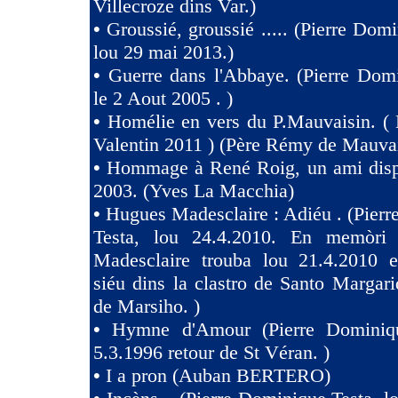
Villecroze dins Var.)
•
Groussié, groussié ..... (Pierre Dom
lou 29 mai 2013.)
•
Guerre dans l'Abbaye. (Pierre Dom
le 2 Aout 2005 . )
•
Homélie en vers du P.Mauvaisin. ( 
Valentin 2011 ) (Père Rémy de Mauva
•
Hommage à René Roig, un ami dispa
2003. (Yves La Macchia)
•
Hugues Madesclaire : Adiéu . (Pier
Testa, lou 24.4.2010. En memòri
Madesclaire trouba lou 21.4.2010 e
siéu dins la clastro de Santo Margari
de Marsiho. )
•
Hymne d'Amour (Pierre Dominiqu
5.3.1996 retour de St Véran. )
•
I a pron (Auban BERTERO)