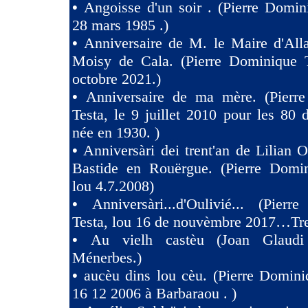
•
Angoisse d'un soir . (Pierre Domin
28 mars 1985 .)
•
Anniversaire de M. le Maire d'All
Moisy de Cala. (Pierre Dominique T
octobre 2021.)
•
Anniversaire de ma mère. (Pierr
Testa, le 9 juillet 2010 pour les 80
née en 1930. )
•
Anniversàri dei trent'an de Lilian O
Bastide en Rouërgue. (Pierre Domin
lou 4.7.2008)
•
Anniversàri...d'Oulivié... (Pier
Testa, lou 16 de nouvèmbre 2017…Tres
•
Au vielh castèu (Joan Glaud
Ménerbes.)
•
aucèu dins lou cèu. (Pierre Domini
16 12 2006 à Barbaraou . )