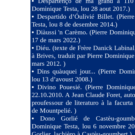
•
Despartènço de ma grand à 110 
Dominique Testa, lou 28 aout 2017.)
•
Despartido d’Óulivié Billet. (Pier
Testa, lou 8 de desembre 2014.)
•
Diàussi 'n Carèmo. (Pierre Dominiqu
17 de mars 2022.)
•
Diéu. (texte de Frère Danick Labinal
à Brives, traduit par Pierre Dominique
mars 2012. )
•
Dins quàuquei jour... (Pierre Domi
lou 13 d’avoust 2008.)
•
Divino Pouesié. (Pierre Dominique
22.10.2010. A Jean Claude Foret, auto
proufessour de literaturo à la facurta
de Mountpelié. )
•
Dono Gorlié de Castèu-goumber
Dominique Testa, lou 6 novembre 2
Gorlier, lachièro à Castèu-goumbert.)