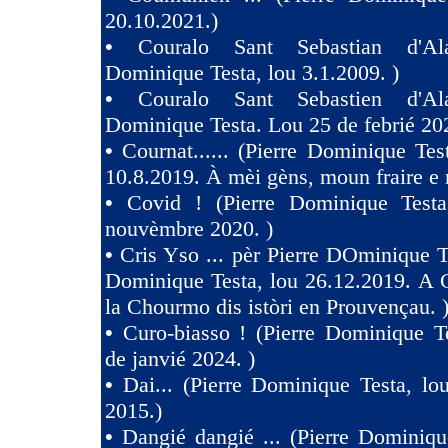
20.10.2021.)
•
Couralo Sant Sebastian d'Ala
Dominique Testa, lou 3.1.2009. )
•
Couralo Sant Sebastien d'Ala
Dominique Testa. Lou 25 de febrié 20
•
Cournat...... (Pierre Dominique Tes
10.8.2019. À mèi gèns, moun fraire e 
•
Covid ! (Pierre Dominique Test
nouvèmbre 2020. )
•
Cris Yso ... pèr Pierre DOminique Te
Dominique Testa, lou 26.12.2019. A 
la Chourmo dis istòri en Prouvençau. 
•
Curo-biasso ! (Pierre Dominique T
de janvié 2024. )
•
Dai... (Pierre Dominique Testa, l
2015.)
•
Dangié dangié ... (Pierre Dominiqu