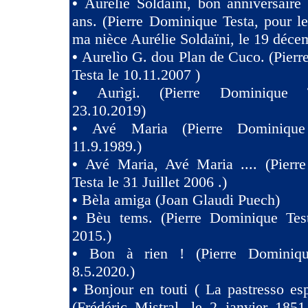
•
Aurélie Soldaïni, bon anniversaire
ans. (Pierre Dominique Testa, pour l
ma nièce Aurélie Soldaïni, le 19 déce
•
Aurelìo G. dou Plan de Cuco. (Pier
Testa le 10.11.2007 )
•
Aurìgi. (Pierre Dominique 
23.10.2019)
•
Avé Maria (Pierre Dominique
11.9.1989.)
•
Avé Maria, Avé Maria .... (Pierr
Testa le 31 Juillet 2006 .)
•
Bèla amiga (Joan Glaudi Puech)
•
Bèu tems. (Pierre Dominique Tes
2015.)
•
Bon à rien ! (Pierre Dominiqu
8.5.2020.)
•
Bonjour en touti ( La pastresso es
(Frédéric Mistral, le 2 janvier 1851