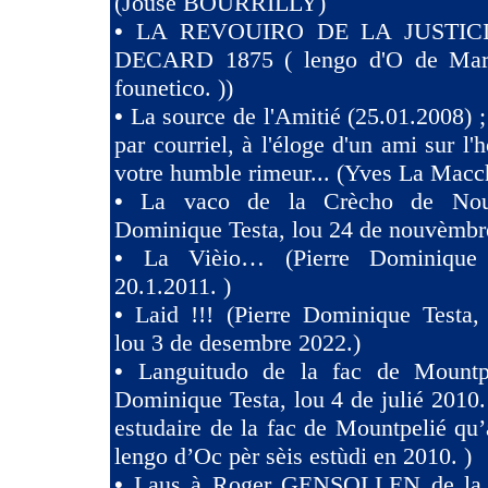
(Jóusè BOURRILLY)
•
LA REVOUIRO DE LA JUSTIC
DECARD 1875 ( lengo d'O de Marsi
founetico. ))
•
La source de l'Amitié (25.01.2008) ;
par courriel, à l'éloge d'un ami sur l'h
votre humble rimeur... (Yves La Macc
•
La vaco de la Crècho de Nouv
Dominique Testa, lou 24 de nouvèmbr
•
La Vièio… (Pierre Dominique 
20.1.2011. )
•
Laid !!! (Pierre Dominique Tes
lou 3 de desembre 2022.)
•
Languitudo de la fac de Mountpe
Dominique Testa, lou 4 de julié 2010. 
estudaire de la fac de Mountpelié qu’
lengo d’Oc pèr sèis estùdi en 2010. )
•
Laus à Roger GENSOLLEN de la F