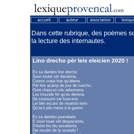
Dans cette rubrique, des poèmes son
la lecture des internautes.
Lino drecho pèr leis eleicien 2020 !
Es sa darrièro lino drecho
Soun toutei sèt desalena,
Coumo vueja tras qu’abena
Pèr leis acamp de jour de nuecho,
Ount chascun vóu adoumena
Lou mounde fèr qu’es derrena
De counsumi sai fourcena
Lei bèn escars de nouesto terro
Qu’acò póu mena à la guerro.
Es sa darrièro journalado
E soun touei sèt despacienta,
D’èstre lèu lèu assabenta
Dei resulto de la voutado !