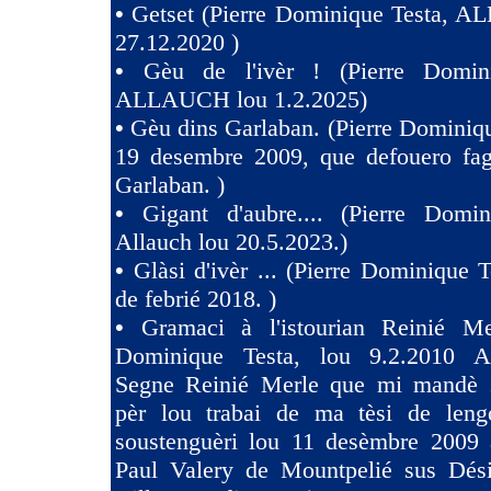
•
Getset (Pierre Dominique Testa, 
27.12.2020 )
•
Gèu de l'ivèr ! (Pierre Domin
ALLAUCH lou 1.2.2025)
•
Gèu dins Garlaban. (Pierre Dominiqu
19 desembre 2009, que defouero fag
Garlaban. )
•
Gigant d'aubre.... (Pierre Domin
Allauch lou 20.5.2023.)
•
Glàsi d'ivèr ... (Pierre Dominique T
de febrié 2018. )
•
Gramaci à l'istourian Reinié Mer
Dominique Testa, lou 9.2.2010 A 
Segne Reinié Merle que mi mandè s
pèr lou trabai de ma tèsi de len
soustenguèri lou 11 desèmbre 2009 à
Paul Valery de Mountpelié sus Dés