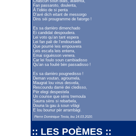
Chascun soun biais, atalenta,
Fan passaroto, doulenta,
À l’idèio de si penta
D’avé dich eitant de messorgo
Dins sèi prougramme de fatorgo !
Es sa darrièro dimenchado
Ei candidat despoudera.
Lei voto qu’an tant espera
Lei fan pali de l’endoursado
Que pourrié leis empouvera
Leis escafa leis enterra,
Emai siguèsson venera.
Car lei foulo soun cambiadisso
Qu’an sa foulié bèn passadisso !
Es sa darrièro pougnedisso !
Deman voutan, agroumela,
Maugrat lou virus desvela,
Rescoundu darrié dei cledisso,
Pèr elegi despestela
Un counse que sèns tremoula
Saurra sèns si rebarbela,
Douna la gau à soun vilàgi
E lou bounur pèr arrambàgi.
Pierre Dominique Testa, lou 14.03.2020.
:: LES POÈMES ::