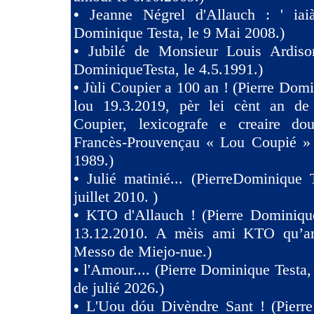
•
Jeanne Négrel d'Allauch : ' iaià
Dominique Testa, le 9 Mai 2008.)
•
Jubilé de Monsieur Louis Ardison
DominiqueTesta, le 4.5.1991.)
•
Jùli Coupier a 100 an ! (Pierre Domi
lou 19.3.2019, pèr lei cènt an de
Coupier, lexicografe e creaire dou
Francès-Prouvençau « Lou Coupié » 
1989.)
•
Julié matinié... (PierreDominique 
juillet 2010. )
•
KTO d'Allauch ! (Pierre Dominique
13.12.2010. A mèis ami KTO qu’an
Messo de Miejo-nue.)
•
l'Amour.... (Pierre Dominique Testa,
de julié 2026.)
•
L'Uou dóu Divèndre Sant ! (Pierr