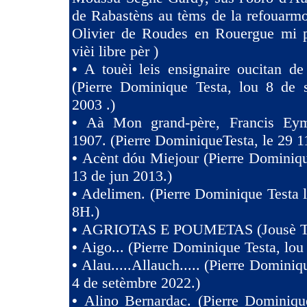
de Rabastèns au tèms de la refouarmo
Olivier de Roudes en Rouergue mi 
vièi libre pèr )
•
A touèi leis ensignaire oucitan d
(Pierre Dominique Testa, lou 8 de 
2003 .)
•
Aà Mon grand-père, Francis Eym
1907. (Pierre DominiqueTesta, le 29 1
•
Acènt dóu Miejour (Pierre Dominiqu
13 de jun 2013.)
•
Adelimen. (Pierre Dominique Testa 
8H.)
•
AGRIOTAS E POUMETAS (Jousè 
•
Aigo... (Pierre Dominique Testa, lou
•
Alau.....Allauch..... (Pierre Dominiq
4 de setèmbre 2022.)
•
Alino Bernardac. (Pierre Dominiqu