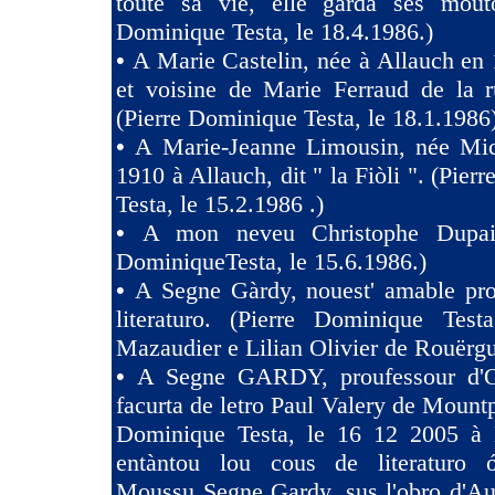
toute sa vie, elle garda ses mouto
Dominique Testa, le 18.4.1986.)
•
A Marie Castelin, née à Allauch en 
et voisine de Marie Ferraud de la r
(Pierre Dominique Testa, le 18.1.1986
•
A Marie-Jeanne Limousin, née Mi
1910 à Allauch, dit " la Fiòli ". (Pie
Testa, le 15.2.1986 .)
•
A mon neveu Christophe Dupaig
DominiqueTesta, le 15.6.1986.)
•
A Segne Gàrdy, nouest' amable pro
literaturo. (Pierre Dominique Tes
Mazaudier e Lilian Olivier de Rouërgu
•
A Segne GARDY, proufessour d'O
facurta de letro Paul Valery de Mountp
Dominique Testa, le 16 12 2005 à 
entàntou lou cous de literaturo 
Moussu Segne Gardy, sus l'obro d'Au