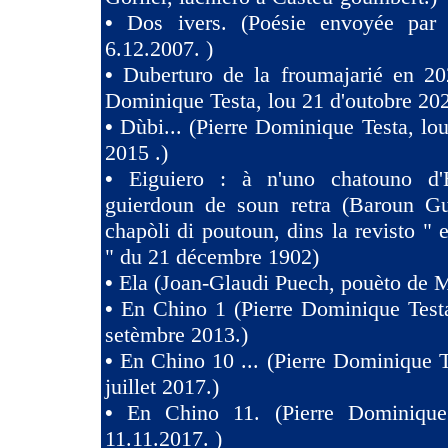
•
Dos ivers. (Poésie envoyée pa
6.12.2007. )
•
Duberturo de la froumajarié en 202
Dominique Testa, lou 21 d'outobre 202
•
Dùbi... (Pierre Dominique Testa, lou
2015 .)
•
Eiguiero : à n'uno chatouno d'
guierdoun de soun retra (Baroun Gui
chapòli di poutoun, dins la revisto " 
" du 21 décembre 1902)
•
Ela (Joan-Glaudi Puech, pouèto de 
•
En Chino 1 (Pierre Dominique Test
setèmbre 2013.)
•
En Chino 10 ... (Pierre Dominique T
juillet 2017.)
•
En Chino 11. (Pierre Dominique
11.11.2017. )