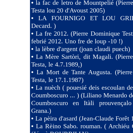
•
la fac de letro de Mountpelié (Pier
Testa lou 20 d'Avoust 2005)
•
LA FOURNIGO ET LOU GRIE
Decard. )
•
La fre 2012. (Pierre Dominique Test
febrié 2012. Uno fre de loup -10 !)
•
la lèbre d'argent (joan claudi puech)
•
La Mère Sartòri, dit Magali. (Pier
Testa, le 4.7.1989,)
•
La Mort de Tante Augusta. (Pierr
Testa, le 17.1.1987)
•
La nuèch ( pouesié deis escoulan de
Coumboscuro ... ) (Liliano Menardo de
Coumboscuro en Itàli prouvençalo
Grana.)
•
La pèira d'asard (Jean-Claude Forêt 
•
La Rèino Sabo. rouman. ( Archiéu 