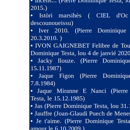
•
Incèns... (Pierre Dominique Testa, l
2015.)
•
Istòri marsihès ( CIEL d'Oc
descounoueissu)
•
Iver 2010. (Pierre Dominique 
20.3.2010. )
•
IVON GAIGNEBET Felibre de Toul
Dominique Testa, lou 4 de janvié 2020
•
Jacky Ilouze. (Pierre Dominiqu
15.11.1987)
•
Jaque Figon (Pierre Dominiqu
7.8.1984)
•
Jaque Miranne E Nanci (Pierre
Testa, le 15.12.1985)
•
Jas (Pierre Dominique Testa, lou 31.
•
Jauffre (Joan-Glaudi Puech de Mener
•
Je t'aime. (Pierre Dominique Test
amour le 6.10.2009.)