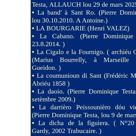
Testa, ALLAUCH lou 29 de mars 2025
•
La band' à Sant Ro. (Pierre Domin
lou 30.10.2010. A Antoine.)
•
LA BOURGARIE (Henri VALEZ)
•
La Cabano. (Pierre Dominique 
23.8.2014. )
•
La Cigalo e la Fournigo. ( archiéu 
(Marius Bourrelly, à Marseille
Gueidon. )
•
La coumunioun di Sant (Frédéric Mi
Abriéu 1858 )
•
La daoio. (Pierre Dominique Testa
setèmbre 2009.)
•
La darrièro Peissounièro dóu vi
(Pierre Dominique Testa, lou 9 de mar
•
La dicha de la figuiera. ( N°20 
Gardy, 2002 Trabucaire. )