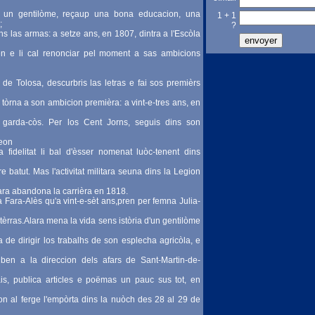
a un gentilòme, reçaup una bona educacion, una
1 + 1
;
?
ns las armas: a setze ans, en 1807, dintra a l'Escòla
ren e li cal renonciar pel moment a sas ambicions
t de Tolosa, descurbris las letras e fai sos premièrs
tòrna a son ambicion premièra: a vint-e-tres ans, en
garda-còs. Per los Cent Jorns, seguis dins son
leon
a fidelitat li bal d'èsser nomenat luòc-tenent dins
 batut. Mas l'activitat militara seuna dins la Legion
Fara abandona la carrièra en 1818.
 Fara-Alès qu'a vint-e-sèt ans,pren per femna Julia-
s tèrras.Alara mena la vida sens istòria d'un gentilòme
a de dirigir los trabalhs de son esplecha agricòla, e
nben a la direccion dels afars de Sant-Martin-de-
ais, publica articles e poëmas un pauc sus tot, en
on al ferge l'empòrta dins la nuòch des 28 al 29 de