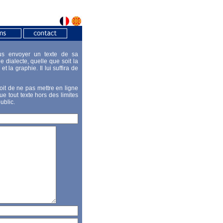
us envoyer un texte de sa
e dialecte, quelle que soit la
et la graphie. Il lui suffira de
it de ne pas mettre en ligne
que tout texte hors des limites
ublic.