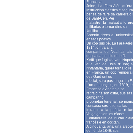
Francesa.
Joine, La Fara-Alès qu'èr
instruccion classica e segura
pensa de faire sa carrièra di
de Sant-Cèri. Per
malastre, la malautià lo p
militàrias e tornar dins sa
familha.
Aprenlo drech a l'universita
ensags poëtics.
Un còp sus pè, La Fara-Alès 
1814, dintra a la
compania de Noalhas, als 
despatriament lo rei Loïs
XVIII que fugis davant Napo
que ven de l'Isla d'Elba; s
l'infantaria, quora tòrna lo rei
en França, un còp l'emperaire
des Gard ont es
afectat, serà pas longa: La 
L'an que seguis, en 1819, La
Francesa d'Arlatan e se
retira dins son ostal, sus sa
campanhòl;
proprietari terrenal, se main
consacra sos lesers a las
letras e a la poësia, e ta
Valgalgas ont es cònse.
Collaboraire de l'Echo d'al
francés e en occitan.
A cinquanta ans, una afecci
genièr de 1846. sos