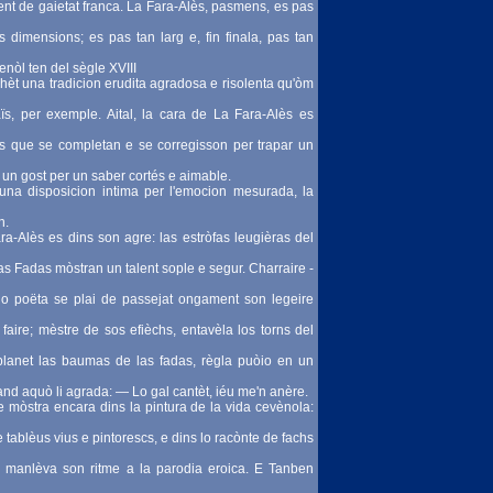
t de gaietat franca. La Fara-Alès, pasmens, es pas
 dimensions; es pas tan larg e, fin finala, pas tan
nòl ten del sègle XVIII
hèt una tradicion erudita agradosa e risolenta qu'òm
, per exemple. Aital, la cara de La Fara-Alès es
 que se completan e se corregisson per trapar un
 un gost per un saber cortés e aimable.
una disposicion intima per l'emocion mesurada, la
n.
ra-Alès es dins son agre: las estròfas leugièras del
 Fadas mòstran un talent sople e segur. Charraire -
-lo poëta se plai de passejat ongament son legeire
aire; mèstre de sos efièchs, entavèla los torns del
n-planet las baumas de las fadas, règla puòio en un
uand aquò li agrada: — Lo gal cantèt, iéu me'n anère.
e mòstra encara dins la pintura de la vida cevènola:
tablèus vius e pintorescs, e dins lo racònte de fachs
ue manlèva son ritme a la parodia eroica. E Tanben