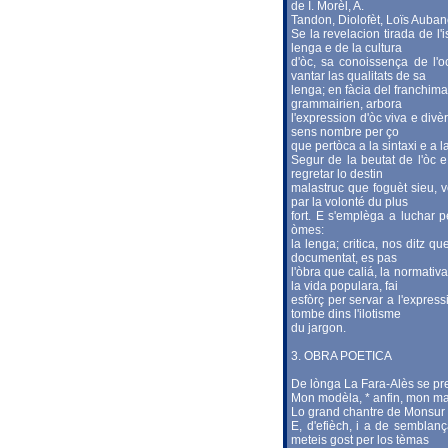
de I. Morèl, A.
Tandon, Diolofèt, Loïs Auban
Se la revelacion tirada de l'
lenga e de la cultura
d'òc, sa conoissença de l'
vantar las qualitats de sa
lenga; en fàcia del franchim
grammairien, arbora
l'expression d'òc viva e divèr
sens nombre per ço
que pertòca a la sintaxi e a l
Segur de la beutat de l'òc 
regretar lo destin
malastruc que foguèt sieu, v
par la volonté du plus
fort. E s'emplèga a luchar p
òmes:
la lenga; critica, nos ditz 
documentat, es pas
l'òbra que caliá, la normativa
la vida populara, fai
esfòrç per servar a l'expres
tombe dins l'ilotisme
du jargon.
3. OBRA POETICA
De lònga La Fara-Alès se pres
Mon modèla, * anfin, mon maï
Lo grand chantre de Monsur 
E, d'efièch, i a de semblanç
meteis gost per los tèmas