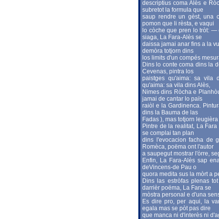
descriptius coma Alès e Ròcha
subretot la formula que
saup rendre un gèst, una c
pomon que li rèsta, e vaqui
lo còche que pren lo tròt: 
siaga, La Fara-Alès se
daissa jamai anar fins a la vu
demòra totjorn dins
los limits d'un compés mesur
Dins lo conte coma dins la de
Cevenas, pintra los
paistges qu'aima: sa vila 
qu'aima: sa vila dins Alès,
Nimes dins Ròcha e Planhòu
jamai de cantar lo païs
raiòl e la Gardinenca. Pint
dins la Bauma de las
Fadas ), mas totjorn leugiè
Pintre de la realitat, La Fa
se complai tan plan
dins l'evocacion facha de gr
Romèca, poëma ont l'autor
a saupegut mostrar l'òrre, s
Enfin, La Fara-Alès sap en
deVincens-de Pau o
quora medita sus la mòrt a p
Dins las estròfas plenas to
darrièr poëma, La Fara se
mòstra personal e d'una sensi
Es dire pro, per aqui, la va
egala mas se pòt pas dire
que manca ni d'interès ni d'