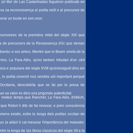
ol titol de Las Castanhadas foguèron publicats en
ava sa reconoissença al poëta raiòl e al precursor de
borar un buste en son onor.
escriveires de la premièra mitat del sègle XIX que
e la de precursors de la Renaissença d'òc que devian
banèu e sos amics. Mentre que lo Bearn eireta de la
ins, La Fara-Alès, qu'es tanben tributari d'un cèrt
ca e populara del sègle XVIII qu'enlusiguèt dins sin
, lo poëta cevenòl nos sembla uòi important perqué
Occitania, descobèrta que se fai per la presa de
o
ue sa valor es dins una prigonda autenticitat.
o meteis temps que Ranchèr, La Fara-Alès, d'efièch,
a que Rebol li ditz de far reviurar, e pren consciéncia
smens existis, entre la lenga dels poëtas occitan de
 (e ailàs! li cal mesurar l'importància del malastre:
tre la lenga de las òbras classicas del sègle XII e la