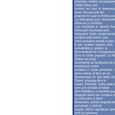
populars, meteis escampamen
l'abat Fabre; son
burlesc ten pas la meteissas
amar, doncas pas tan
prigond. Es que lo Poëta ceve
La retenguda que i desvertol
tròba en ço d'autres:
Loïs Aubanèu e Jaume Azaïs
facha,per una brava part,
d'aquelas doas composantas
compés plan bonic: una
saba populara veraia e gaia,
E per acabar aquela cara: 
sensibilitat e, tanben, la
liura fantasiá de l'imaginacio
Dins lo conte popular, La Fa
Gripet, los long
moviments de la Bauma de las
doblament: coma
contaire e coma jornalista 
perlo manar al fach en se
desencusar de son biais de f
Gripet, arpataja dins lo
castèl d'Almuèi, visita pla
vèrs son còmpte al baton
dels Plantièrs, e s'arrèsta q
Aqueste talent de contaire s
La Fiéra de La Sent-
Bortomiéu, polida seguida de 
personals: L'abit de
sagati, istòria agradosa q
dins los poëmas