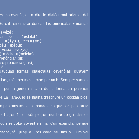
 lo cevenòl, es a dire lo dialèct mai oriental del
 Se cal remembrar doncas las principalas variantas
 ( vézé )
: estelat = ( éstélat );
ha = ( fiyol ), lièch = ( yè )
n bèu = (bèou);
): vesiá = (vèzyè);
h): mècha = (mètcho);
e pronóncian (dj);
 se pronóncia (das);
 è.
auquas fòrmas dialectalas cevenòlas qu'avèm
per
 e lors, mès per mas, embé per amb. Sent per sant es
ar per la generalizacion de la fòrma en pesicion
 La Fara-Alès se maina d'escriure un occitan blos.
 pas dins las Castanhadas: es que son pas tan lo
s i a, en fin de còmpte, un nombre de gallicismes
cadun se tròba sovent en mai d'un exemplar perqué
aca, tèl, jusqu'a... per cada, tal, fins a... Om vei