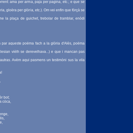
orrent: ama per arma, paja per pagina, etc.; e que se
òria, gloèra per glòria, etc.). Om vei enfin que fòrçà se
ne la plaça de guichet, trebolar de tramblar, enòdi
par aqueste poëma fach a la glòria d'Alès, poëma
lesian vièlh se derevelhava...) e que i mancan pas
autras. Avèm aqui pasmens un testimòni sus la vila
a!
,
èr bot;
a còca,
menge,
is,
e,