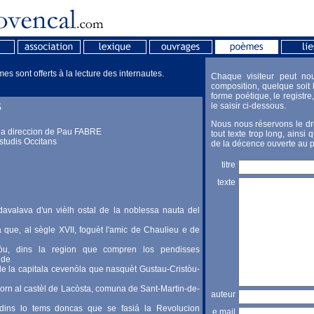
s sont offerts à la lecture des internautes.
Chaque visiteur peut no
composition, quelque soit l
forme poétique, le registre, 
S
le saisir ci-dessous.
Nous nous réservons le dro
s la direccion de Pau FABRE
tout texte trop long, ainsi 
Estudis Occitans
de la décence ouverte au p
titre
texte
davalava d'un vièlh ostal de la noblessa nauta del
 que, al sègle XVII, foguèt l'amic de Chaulieu e de
iòu, dins la region que compren los pendisses
 de
de la capitala cevenòla que nasquèt Gustau-Cristòu-
jorn al castèl de Lacòsta, comuna de Sant-Martin-de-
auteur
ins lo tems doncas que se fasiá la Revolucion
e.mail