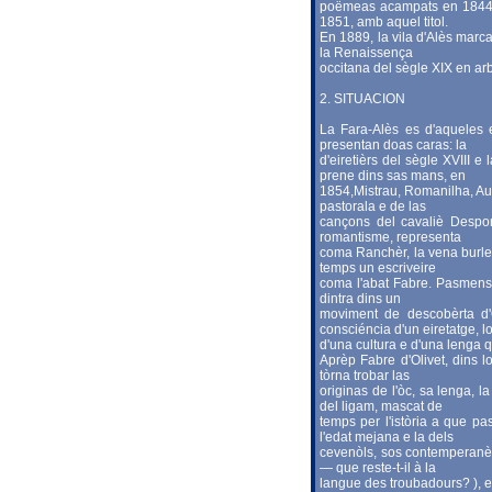
poëmeas acampats en 1844 j
1851, amb aquel titol.
En 1889, la vila d'Alès marc
la Renaissença
occitana del sègle XIX en ar
2. SITUACION
La Fara-Alès es d'aqueles 
presentan doas caras: la
d'eiretièrs del sègle XVIII 
prene dins sas mans, en
1854,Mistrau, Romanilha, Au
pastorala e de las
cançons del cavaliè Desporr
romantisme, representa
coma Ranchèr, la vena burles
temps un escriveire
coma l'abat Fabre. Pasmens
dintra dins un
moviment de descobèrta d'
consciéncia d'un eiretatge, l
d'una cultura e d'una lenga q
Aprèp Fabre d'Olivet, dins l
tòrna trobar las
originas de l'òc, sa lenga, l
del ligam, mascat de
temps per l'istòria a que pa
l'edat mejana e la dels
cevenòls, sos contemperanèus
— que reste-t-il à la
langue des troubadours? ), en