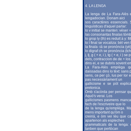
4. LA LENGA
La lenga de La Fara-Alès es
lengadocian. Donam aici
sos caractères essencials.
linguïsticas d'aquel parlar:
lo v initial se manten: véser =
las consonantas finalas tòmban
lo grop ly (lh) es reduit à y: fil
lo l final se vocaliza: bèl ve
la finala -iá se pronóncia (yè
lo digraf ch se pronóncia (tc
j, tj, g ( + e, i ), tg ( + e, i ) s
dels, contraccion de de + los
dins ei, e se dubris sovent en
La Fara-Alès emplèga qu
daissadas dins lo tèxt: sans 
sens, ce per çò, lus per lor
pas necessàriament un
gallicisme e se pòt explic
pretonica.
Omb s'acòrda per pensar que
Aquò's verai. Los
gallicismes pasmens mancan
fach de l'escriveire que lo
de la lenga qu'emplèga. Ma
mens important qu'òm o
creiriá, e òm vei lèu que 
apartenon als espleches
grammaticals de la lenga: ch
tanben que pertòcan