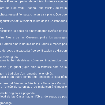
 e Planthòu. pertot, de tot biais, lo rire es aqui, e
ara, un luòc: vaqui Planhòu que tossis / de tot lo
— chaca ressaut / ensaca chacun a sa plaça. Qué que
lgaritat: esclafit o risolent, lo rire de las Castanhadas
at.
scription, lo poëta es pintre; amoros d'Alès e de las
dins Alès e de las Cevenas, pintra los paisatges
, Gardon dins la Bauma de las Fadas, e manca pas
ura de còps traspausada ( personificacion de Gardon
ra e esmouguda.
ra aima tanben de daissar córrer son imaginacion que
àcia ( lo gripet ) que dins lo fantastic sorn de la
egon la tradicion d'un romantisme tenebrós.
aucar li ton quora pintra amb emocion la cara bèla
erpaus del Sènher de Bèuclar ( la Festa dels Mòrts).
t a l'encòp de serenitat e de malanconiá d'aqueste
bilitat originala e prigonda.
rietat de las Castanhadas; l'òbra, de segur, es pas
agradança.