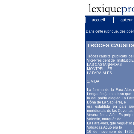
Dans cette rubrique, des poème
TRÒCES CAUSIT
Tròces causits, publicats jo
Vici-President de l'Institut d'
LAS CASTANHADAS
MONTPELLIÈR
LA FARA-ALÈS
1. VIDA
La famiha de la Fara-Alès 
Lengadòc (la meteissa que
la del poëta elegiac La Fara
Dòna de La Sablière), e
éra establida en païs ra
meridionals de las Cevenas,
Vesèra fins a Alès. Es prèp 
Valentin, marqués de
La Fara-Alès, que veguèt lo 
Valgagas.Aquò èra lo
16 de novembre de 1791,d