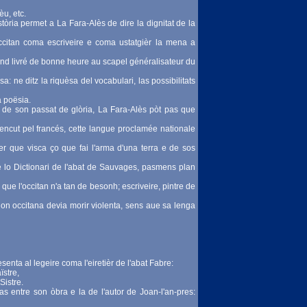
èu, etc.
istòria permet a La Fara-Alès de dire la dignitat de la
occitan coma escriveire e coma ustatgièr la mena a
and livré de bonne heure au scapel généralisateur du
sa: ne ditz la riquèsa del vocabulari, las possibilitats
a poësia.
e de son passat de glòria, La Fara-Alès pòt pas que
encut pel francés, cette langue proclamée nationale
er que visca ço que fai l'arma d'una terra e de sos
que lo Dictionari de l'abat de Sauvages, pasmens plan
 que l'occitan n'a tan de besonh; escriveire, pintre de
sion occitana devia morir violenta, sens aue sa lenga
enta al legeire coma l'eiretièr de l'abat Fabre:
stre,
Sistre.
as entre son òbra e la de l'autor de Joan-l'an-pres: