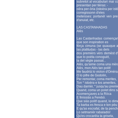
subretot al vocabulari mai c
presentan per tièras: -
oèra per-òria (istoèra per ist
corregissonn d'eles
meteisses: portanèl ven pre
d'anuiat, etc.
LAS CASTANHADAS
Alès
Las Castanhadas començan 
que son inspiration es
fòrça cimuna (se quauque a
las platitudas - las dels
dos premièrs vèrs demèst d'
que lo poëta conoguèt,
la del sègle passat...
Alès, qu'aime coma una mèr
Alès, mon Alès tan polit!
Me faudriá lo violon d'Omèra
O lo pifre de Godolin,
Per remontar, coma merites,
Ton * istoèra e tos amerites,
Dau darrièr, * jusqu'au premi
Quand, coma un polet dins s
Acomençaves a la Ròca
E finissiás a Ferebò.
Que siás polit! quand, lo di
Ta barba es fresca e ton pèu l
E qu'as escrafat, de ta pench
Lo setmanièr rabaladis!
Qu'es crocarèla ta griseta,