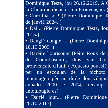
Dominique Testa, lou 26.12.2019. A 
la Chourmo dis istòri en Prouvençau. 
•
Curo-biasso ! (Pierre Dominique T
de janvié 2024. )
•
Dai... (Pierre Dominique Testa, l
2015.)
•
Dangié dangié ... (Pierre Dominiqu
18.10.2009. )
•
Daréire l'ourisount (Péire Roux de
de Coumboscuro, dins vau Gra
prouvençalo d'Itàli. ( Aquesto pouesié
pèr un escoulan de la pichoto
mountagno pèr un drole dóu vilajoun
annado 2000 e 2004, recampa
antoulougio es)
•
Darrié jour... (Pierre Dominique
28.10.2017)