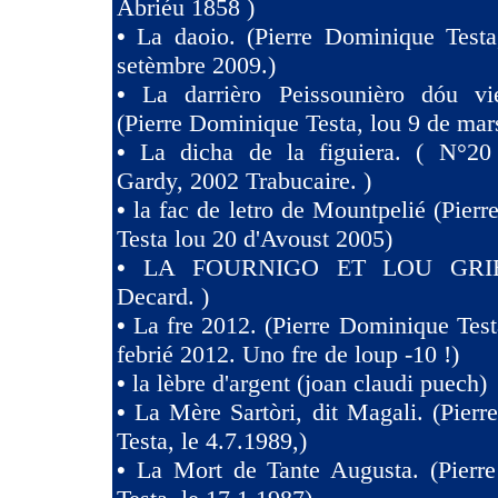
Abriéu 1858 )
•
La daoio. (Pierre Dominique Testa
setèmbre 2009.)
•
La darrièro Peissounièro dóu vi
(Pierre Dominique Testa, lou 9 de mar
•
La dicha de la figuiera. ( N°20 
Gardy, 2002 Trabucaire. )
•
la fac de letro de Mountpelié (Pier
Testa lou 20 d'Avoust 2005)
•
LA FOURNIGO ET LOU GRIE
Decard. )
•
La fre 2012. (Pierre Dominique Test
febrié 2012. Uno fre de loup -10 !)
•
la lèbre d'argent (joan claudi puech)
•
La Mère Sartòri, dit Magali. (Pier
Testa, le 4.7.1989,)
•
La Mort de Tante Augusta. (Pierr