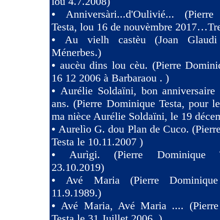
lou 4.7.2008)
•
Anniversàri...d'Oulivié... (Pier
Testa, lou 16 de nouvèmbre 2017…Tres
•
Au vielh castèu (Joan Glaud
Ménerbes.)
•
aucèu dins lou cèu. (Pierre Domini
16 12 2006 à Barbaraou . )
•
Aurélie Soldaïni, bon anniversaire
ans. (Pierre Dominique Testa, pour l
ma nièce Aurélie Soldaïni, le 19 déce
•
Aurelìo G. dou Plan de Cuco. (Pier
Testa le 10.11.2007 )
•
Aurìgi. (Pierre Dominique 
23.10.2019)
•
Avé Maria (Pierre Dominique
11.9.1989.)
•
Avé Maria, Avé Maria .... (Pierr
Testa le 31 Juillet 2006 .)