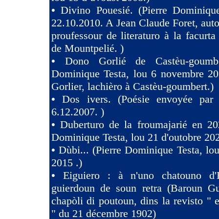
•
Divino Pouesié. (Pierre Dominique
22.10.2010. A Jean Claude Foret, auto
proufessour de literaturo à la facurta
de Mountpelié. )
•
Dono Gorlié de Castèu-goumber
Dominique Testa, lou 6 novembre 2
Gorlier, lachièro à Castèu-goumbert.)
•
Dos ivers. (Poésie envoyée pa
6.12.2007. )
•
Duberturo de la froumajarié en 202
Dominique Testa, lou 21 d'outobre 202
•
Dùbi... (Pierre Dominique Testa, lou
2015 .)
•
Eiguiero : à n'uno chatouno d'
guierdoun de soun retra (Baroun Gui
chapòli di poutoun, dins la revisto " 
" du 21 décembre 1902)