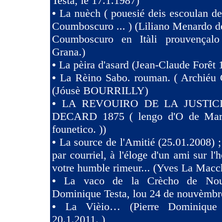
Testa, le 17.1.1987)
•
La nuèch ( pouesié deis escoulan de
Coumboscuro ... ) (Liliano Menardo de
Coumboscuro en Itàli prouvençalo
Grana.)
•
La pèira d'asard (Jean-Claude Forêt 
•
La Rèino Sabo. rouman. ( Archiéu 
(Jóusè BOURRILLY)
•
LA REVOUIRO DE LA JUSTIC
DECARD 1875 ( lengo d'O de Marsi
founetico. ))
•
La source de l'Amitié (25.01.2008) ;
par courriel, à l'éloge d'un ami sur l'h
votre humble rimeur... (Yves La Macc
•
La vaco de la Crècho de Nouv
Dominique Testa, lou 24 de nouvèmbr
•
La Vièio… (Pierre Dominique 
20.1.2011. )