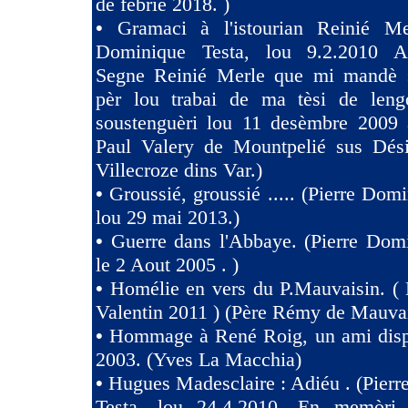
de febrié 2018. )
•
Gramaci à l'istourian Reinié Mer
Dominique Testa, lou 9.2.2010 A 
Segne Reinié Merle que mi mandè s
pèr lou trabai de ma tèsi de len
soustenguèri lou 11 desèmbre 2009 à
Paul Valery de Mountpelié sus Dés
Villecroze dins Var.)
•
Groussié, groussié ..... (Pierre Dom
lou 29 mai 2013.)
•
Guerre dans l'Abbaye. (Pierre Dom
le 2 Aout 2005 . )
•
Homélie en vers du P.Mauvaisin. ( 
Valentin 2011 ) (Père Rémy de Mauva
•
Hommage à René Roig, un ami dispa
2003. (Yves La Macchia)
•
Hugues Madesclaire : Adiéu . (Pier
Testa, lou 24.4.2010. En memòri