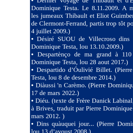
•
Dernier voyage de Thibault et d'El
Dominique Testa. Le 8.11.2009. A m
les jumeaux Thibault et Eliot Guimb
de Clermont-Ferrand, partis trop tôt po
4 juillet 2009.)
•
Désiré SUOU de Villecroso dins V
Dominique Testa, lou 13.10.2009.)
•
Despartènço de ma grand à 110 
Dominique Testa, lou 28 aout 2017.)
•
Despartido d’Óulivié Billet. (Pier
Testa, lou 8 de desembre 2014.)
•
Diàussi 'n Carèmo. (Pierre Dominiqu
17 de mars 2022.)
•
Diéu. (texte de Frère Danick Labinal
à Brives, traduit par Pierre Dominique
mars 2012. )
•
Dins quàuquei jour... (Pierre Domi
lou 13 d’avoust 2008.)