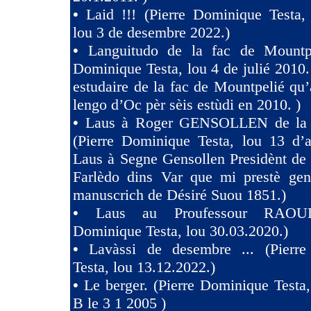
•
Laid !!! (Pierre Dominique Tes
lou 3 de desembre 2022.)
•
Languitudo de la fac de Mountpe
Dominique Testa, lou 4 de julié 2010. 
estudaire de la fac de Mountpelié qu’
lengo d’Oc pèr sèis estùdi en 2010. )
•
Laus à Roger GENSOLLEN de la F
(Pierre Dominique Testa, lou 13 d’a
Laus à Segne Gensollen Presidènt de
Farlèdo dins Var que mi prestè ge
manuscrich de Désiré Suou 1851.)
•
Laus au Proufessour RAOULT
Dominique Testa, lou 30.03.2020.)
•
Lavàssi de desembre ... (Pierr
Testa, lou 13.12.2022.)
•
Le berger. (Pierre Dominique Testa,
B le 3 1 2005 )