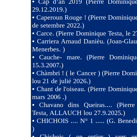
•
Cap d’an 2019 (Pierre Dominique
29.12.2019.)
•
Caperoun Rouge ! (Pierre Dominique
de setembre 2022.)
•
Carce. (Pierre Dominique Testa, le 2
•
Carriera Arnaud Danièu. (Joan-Gla
Menerbes. )
•
Cauche- mare. (Pierre Dominiqu
15.3.2007.)
•
Chàmbri ! ( le Cancer ) (Pierre Domi
lou 21 de julié 2026.)
•
Chant de l'oiseau. (Pierre Dominique
mars 2006 .)
•
Chavano dins Queiras.... (Pierr
Testa, ALLAUCH lou 27.9.2025.)
•
CHICHOIS .... N° 1 ..... (G. Benedit
)
•
Chichois ( en entier ) vers e