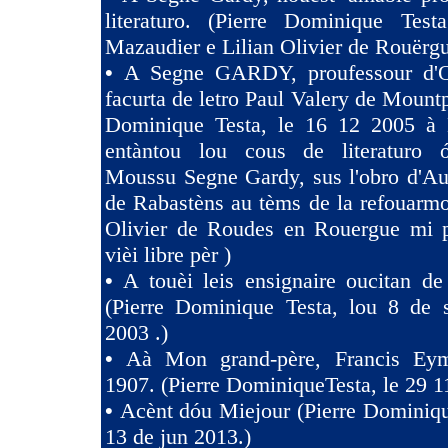
literaturo. (Pierre Dominique Tes
Mazaudier e Lilian Olivier de Rouërgu
•
A Segne GARDY, proufessour d'O
facurta de letro Paul Valery de Mountp
Dominique Testa, le 16 12 2005 à 
entàntou lou cous de literaturo 
Moussu Segne Gardy, sus l'obro d'Au
de Rabastèns au tèms de la refouarmo
Olivier de Roudes en Rouergue mi 
vièi libre pèr )
•
A touèi leis ensignaire oucitan d
(Pierre Dominique Testa, lou 8 de 
2003 .)
•
Aà Mon grand-père, Francis Eym
1907. (Pierre DominiqueTesta, le 29 1
•
Acènt dóu Miejour (Pierre Dominiqu
13 de jun 2013.)