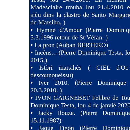
Madesclaire trouba lou 21.4.2010 e
siéu dins la clastro de Santo Margari
de Marsiho. )
•
Hymne d'Amour (Pierre Dominiqu
5.3.1996 retour de St Véran. )
•
I a pron (Auban BERTERO)
•
Incèns... (Pierre Dominique Testa, l
2015.)
•
Istòri marsihès ( CIEL d'Oc
descounoueissu)
•
Iver 2010. (Pierre Dominique 
20.3.2010. )
•
IVON GAIGNEBET Felibre de Toul
Dominique Testa, lou 4 de janvié 2020
•
Jacky Ilouze. (Pierre Dominiqu
15.11.1987)
•
Jaque Figon (Pierre Dominiqu