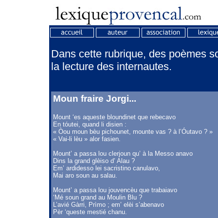
Dans cette rubrique, des poèmes son
la lecture des internautes.
Moun fraire Jorgi...
Mount ‘es aqueste bloundinet que rebecavo
En tóutei, quand li disien :
« Òou moun bèu pichounet, mounte vas ? à l’Óutavo ? »
« Vai-li lèu » alor fasien.
Mount’ a passa lou clerjoun qu’ à la Messo anavo
Dins la grand glèiso d’ Alau ?
Em’ ardidesso lei sacristino canulavo,
Mai aro soun au salau.
Mount’ a passa lou jouvencèu que trabaiavo
‘Mé soun grand au Moulin Blu ?
L’avié Gàrri, Prìmo ; em’ elèi s’abenavo
Pèr ‘queste mestié chanu.