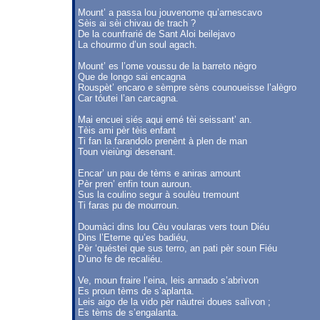
Mount’ a passa lou jouvenome qu’arnescavo
Sèis ai sèi chivau de trach ?
De la counfrarié de Sant Aloi beilejavo
La chourmo d’un soul agach.
Mount’ es l’ome voussu de la barreto nègro
Que de longo sai encagna
Rouspèt’ encaro e sèmpre sèns counoueisse l’alègro
Car tóutei l’an carcagna.
Mai encuei siés aqui emé tèi seissant’ an.
Tèis ami pèr tèis enfant
Ti fan la farandolo prenènt à plen de man
Toun vieiùngi desenant.
Encar’ un pau de tèms e aniras amount
Pèr pren’ enfin toun auroun.
Sus la coulino segur à soulèu tremount
Ti faras pu de mourroun.
Doumàci dins lou Cèu voularas vers toun Diéu
Dins l’Eterne qu’es badiéu,
Pèr ‘quéstei que sus terro, an pati pèr soun Fiéu
D’uno fe de recaliéu.
Ve, moun fraire l’eina, leis annado s’abrìvon
Es proun tèms de s’aplanta.
Leis aigo de la vido pèr nàutrei doues salìvon ;
Es tèms de s’engalanta.