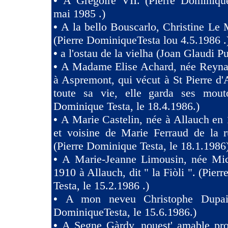
•
A Grégoire VII. (Pierre Dominique
mai 1985 .)
•
A la bello Bouscarlo, Christine Le
(Pierre DominiqueTesta lou 4.5.1986 .
•
a l'ostau de la vielha (Joan Glaudi P
•
A Madame Elise Achard, née Reyna
à Aspremont, qui vécut à St Pierre d
toute sa vie, elle garda ses mouto
Dominique Testa, le 18.4.1986.)
•
A Marie Castelin, née à Allauch en 
et voisine de Marie Ferraud de la r
(Pierre Dominique Testa, le 18.1.1986
•
A Marie-Jeanne Limousin, née Mi
1910 à Allauch, dit " la Fiòli ". (Pie
Testa, le 15.2.1986 .)
•
A mon neveu Christophe Dupaig
DominiqueTesta, le 15.6.1986.)
•
A Segne Gàrdy, nouest' amable pro