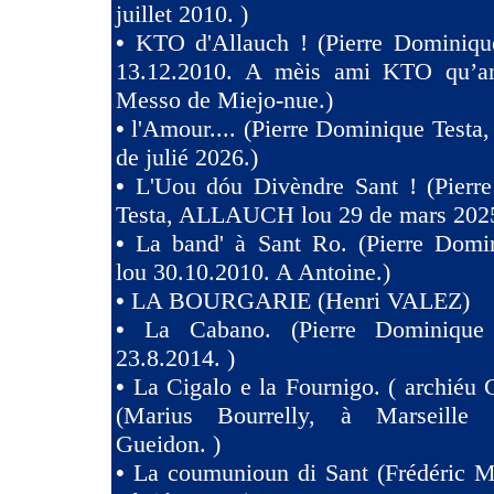
juillet 2010. )
•
KTO d'Allauch ! (Pierre Dominique
13.12.2010. A mèis ami KTO qu’an
Messo de Miejo-nue.)
•
l'Amour.... (Pierre Dominique Testa,
de julié 2026.)
•
L'Uou dóu Divèndre Sant ! (Pierr
Testa, ALLAUCH lou 29 de mars 2025
•
La band' à Sant Ro. (Pierre Domin
lou 30.10.2010. A Antoine.)
•
LA BOURGARIE (Henri VALEZ)
•
La Cabano. (Pierre Dominique 
23.8.2014. )
•
La Cigalo e la Fournigo. ( archiéu 
(Marius Bourrelly, à Marseille
Gueidon. )
•
La coumunioun di Sant (Frédéric Mi