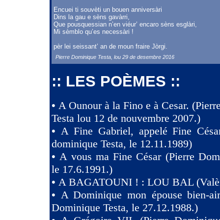
Encuei ti souvèti un bouen anniversàri
Dins la gau e sèns gavàrri,
Que pousquessian n’en viéur’ encaro sèns esglàri,
Mi sèmblo qu’es necessàri !
pèr lei seissant’ an de moun fraire Jòrgi.
Pierre Dominique Testa, lou 29 de desembre 2016
:: LES POÈMES ::
•
A Ounour à la Fino e à Cesar. (Pier
Testa lou 12 de nouvembre 2007.)
•
A Fine Gabriel, appelé Fine Césa
dominique Testa, le 12.11.1989)
•
A vous ma Fine César (Pierre Domi
le 17.6.1991.)
•
A BAGATOUNI ! : LOU BAL (Valèr
•
A Dominique mon épouse bien-aim
Dominique Testa, le 27.12.1988.)