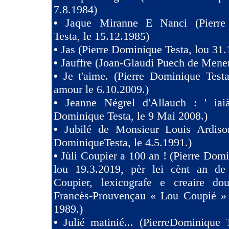
7.8.1984)
•
Jaque Miranne E Nanci (Pierre
Testa, le 15.12.1985)
•
Jas (Pierre Dominique Testa, lou 31.
•
Jauffre (Joan-Glaudi Puech de Mener
•
Je t'aime. (Pierre Dominique Test
amour le 6.10.2009.)
•
Jeanne Négrel d'Allauch : ' iaià
Dominique Testa, le 9 Mai 2008.)
•
Jubilé de Monsieur Louis Ardison
DominiqueTesta, le 4.5.1991.)
•
Jùli Coupier a 100 an ! (Pierre Domi
lou 19.3.2019, pèr lei cènt an de
Coupier, lexicografe e creaire dou
Francès-Prouvençau « Lou Coupié » 
1989.)
•
Julié matinié... (PierreDominique 