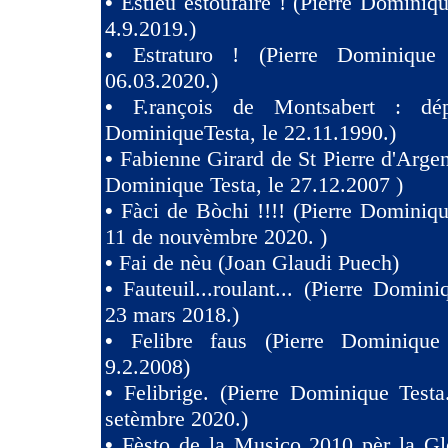
•
Estiéu estoufaire ! (Pierre Dominiqu
4.9.2019.)
•
Estraturo ! (Pierre Dominique
06.03.2020.)
•
F.rançois de Montsabert : dép
DominiqueTesta, le 22.11.1990.)
•
Fabienne Girard de St Pierre d'Argen
Dominique Testa, le 27.12.2007 )
•
Fàci de Bòchi !!!! (Pierre Dominiqu
11 de nouvèmbre 2020. )
•
Fai de nèu (Joan Glaudi Puech)
•
Fauteuil...roulant... (Pierre Domini
23 mars 2018.)
•
Felibre faus (Pierre Dominique
9.2.2008)
•
Felibrige. (Pierre Dominique Test
setèmbre 2020.)
•
Fèsto de la Musico 2010 pèr la Gl