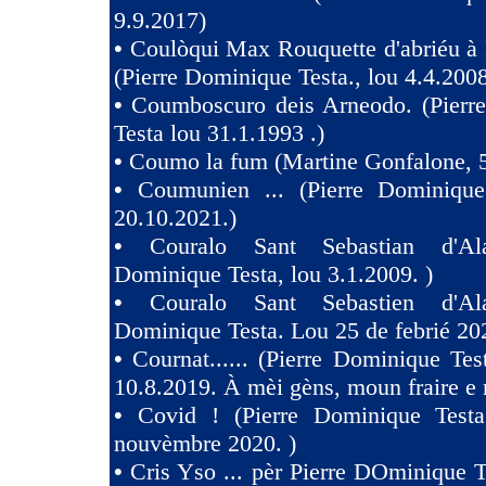
9.9.2017)
•
Coulòqui Max Rouquette d'abriéu à
(Pierre Dominique Testa., lou 4.4.2008
•
Coumboscuro deis Arneodo. (Pierr
Testa lou 31.1.1993 .)
•
Coumo la fum (Martine Gonfalone, 5
•
Coumunien ... (Pierre Dominique
20.10.2021.)
•
Couralo Sant Sebastian d'Ala
Dominique Testa, lou 3.1.2009. )
•
Couralo Sant Sebastien d'Ala
Dominique Testa. Lou 25 de febrié 20
•
Cournat...... (Pierre Dominique Tes
10.8.2019. À mèi gèns, moun fraire e 
•
Covid ! (Pierre Dominique Test
nouvèmbre 2020. )
•
Cris Yso ... pèr Pierre DOminique Te