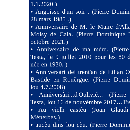
1.1.2020 )
•
Angoisse d'un soir . (Pierre Domin
28 mars 1985 .)
•
Anniversaire de M. le Maire d'All
Moisy de Cala. (Pierre Dominique T
octobre 2021.)
•
Anniversaire de ma mère. (Pierr
Testa, le 9 juillet 2010 pour les 80
née en 1930. )
•
Anniversàri dei trent'an de Lilian O
Bastide en Rouërgue. (Pierre Domin
lou 4.7.2008)
•
Anniversàri...d'Oulivié... (Pier
Testa, lou 16 de nouvèmbre 2017…Tres
•
Au vielh castèu (Joan Glaud
Ménerbes.)
•
aucèu dins lou cèu. (Pierre Domini