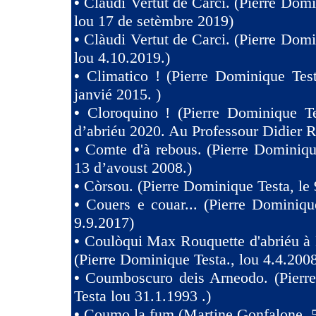
•
Clàudi Vertut de Carci. (Pierre Domi
lou 17 de setèmbre 2019)
•
Clàudi Vertut de Carci. (Pierre Domi
lou 4.10.2019.)
•
Climatico ! (Pierre Dominique Tes
janvié 2015. )
•
Cloroquino ! (Pierre Dominique Te
d’abriéu 2020. Au Professour Didier R
•
Comte d'à rebous. (Pierre Dominiqu
13 d’avoust 2008.)
•
Còrsou. (Pierre Dominique Testa, le 
•
Couers e couar... (Pierre Dominiqu
9.9.2017)
•
Coulòqui Max Rouquette d'abriéu à
(Pierre Dominique Testa., lou 4.4.2008
•
Coumboscuro deis Arneodo. (Pierr
Testa lou 31.1.1993 .)
•
Coumo la fum (Martine Gonfalone, 5