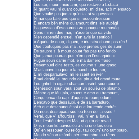
Lou sèr, moun miéu ami, que restavo à Estaco
Ni quant vau ni quant couesto, mi dise, acò m’ensaco
Que voulié pus jamai qu’enlai si veguessian
Nimai que falié pus que si rescountressian
E encaro bèn mèns qu’amount dins leis aupàgi
Faguessian d’escourrido vo quauque roumavàgi.
Sèns mi rèn dire mai, m’acertè que sa vido
N’en dependié encuei, n’en avié la sentido !
« Aquéu de coup, diguèri, e iéu siéu dounc pas rèn !
Que t’óufuques pas mai, que prenes ges de suen
De saupre s’ à moun couar fas pas uno ferido
Que jamai pourras pus n’en gari l’escarpido »
Fuguè soun darrié mot, e ma darrièro fraso.
Desempuei dins testo, es coumo s’ uno graso
M’aclapavo lou jour e la nuech e lou sèr,
E mi desparaulavo, mi leissant en ivèr
Emai demié lei broundo dei pin e dei grand roure
Lou grihet la cigalo chascun fasènt soun courre
Menèsson soun varai sout un soulèu de ploumb,
Mèntre que iéu jala, couers e amo au tremount,
Cèrqu’ enca de capi d’aquesto roumpeduro
L’encavo que dessàupi, e de sa barraduro,
Acò que descounouéissi que lou rende endrés
De nous dessepara sus lou toun de l’aissés !
Verai, que v’ affourtìssi, vai, n’ en ai bava
Tout l’estiéu despuei Mai, ai quita de rava !
Dins moun lié auvissiéu à cha uno leis ouro
Qu’ en ressouen lou relògi, tau coum’ uno tambouro,
Mando sènso relàmbi pèr remembra lou tèms