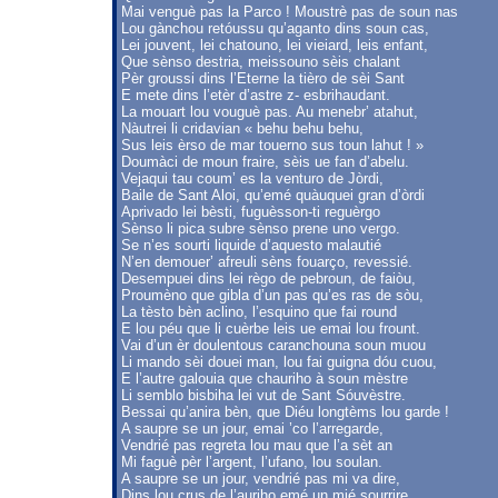
Mai venguè pas la Parco ! Moustrè pas de soun nas
Lou gànchou retóussu qu’aganto dins soun cas,
Lei jouvent, lei chatouno, lei vieiard, leis enfant,
Que sènso destria, meissouno sèis chalant
Pèr groussi dins l’Eterne la tièro de sèi Sant
E mete dins l’etèr d’astre z- esbrihaudant.
La mouart lou vouguè pas. Au menebr’ atahut,
Nàutrei li cridavian « behu behu behu,
Sus leis èrso de mar touerno sus toun lahut ! »
Doumàci de moun fraire, sèis ue fan d’abelu.
Vejaqui tau coum’ es la venturo de Jòrdi,
Baile de Sant Aloi, qu’emé quàuquei gran d’òrdi
Aprivado lei bèsti, fuguèsson-ti reguèrgo
Sènso li pica subre sènso prene uno vergo.
Se n’es sourti liquide d’aquesto malautié
N’en demouer’ afreuli sèns fouarço, revessié.
Desempuei dins lei règo de pebroun, de faiòu,
Proumèno que gibla d’un pas qu’es ras de sòu,
La tèsto bèn aclino, l’esquino que fai round
E lou péu que li cuèrbe leis ue emai lou frount.
Vai d’un èr doulentous caranchouna soun muou
Li mando sèi douei man, lou fai guigna dóu cuou,
E l’autre galouia que chauriho à soun mèstre
Li semblo bisbiha lei vut de Sant Sóuvèstre.
Bessai qu’anira bèn, que Diéu longtèms lou garde !
A saupre se un jour, emai ’co l’arregarde,
Vendrié pas regreta lou mau que l’a sèt an
Mi faguè pèr l’argent, l’ufano, lou soulan.
A saupre se un jour, vendrié pas mi va dire,
Dins lou crus de l’auriho emé un mié sourrire,