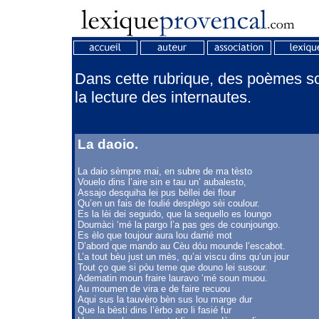
Dans cette rubrique, des poèmes son
la lecture des internautes.
La daoio.
La daio sèmpre mai, en subre de ma tèsto
Vouelo dins l’aire sin e tau un’ aubalesto,
Assajo desquiha lei pus bèllei dei flour
Qu’en un fais de foulié desplègo sèi coulour.
Es la lèi dei seguido, que la sequello es loungo
Doumàci ‘mé la pargo l’a pas ges de counjoungo.
Es èlo que toujour aura lou darrié mot
D’abord que mando au Cèu dóu mounde l’escabot.
L’a tout bèu just un mès, qu’ai viscu dins qu’un jour
Tout ço que si pòu teme que douno lei susour.
Adematin moun fraire lauravo ‘mé soun muou.
Au moumen de vira e de faire recuou
Aqui sus la tauvèro bèn sus lou marge dur
Que la bèsti dins l’èrbo aro li fasié fur