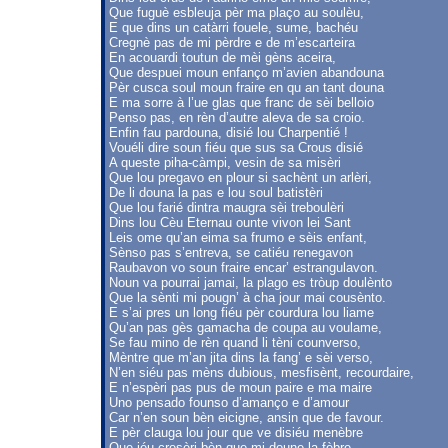
Que fuguè esbleuja pèr ma plaço au soulèu,
E que dins un catàrri fouele, sume, bachéu
Cregnè pas de mi pèrdre e de m’escarteira
En acouardi toutun de mèi gèns aceira,
Que despuei moun enfanço m’avien abandouna
Pèr cusca soul moun fraire en qu an tant douna
E ma sorre à l’ue glas que franc de sèi belloio
Penso pas, en rèn d’autre aleva de sa croio.
Enfin fau pardouna, disié lou Charpentié !
Vouéli dire soun fiéu que sus sa Crous disié
A queste piha-càmpi, vesin de sa misèri
Que lou pregavo en plour si sachènt un arlèri,
De li douna la pas e lou soul batistèri
Que lou farié dintra maugra sèi treboulèri
Dins lou Cèu Eternau ounte vivon lei Sant
Leis ome qu’an eima sa frumo e sèis enfant,
Sènso pas s’entreva, se catiéu renegavon
Raubavon vo soun fraire encar’ estrangulavon.
Noun va pourrai jamai, la plago es tròup doulènto
Que la sènti mi pougn’ à cha jour mai cousènto.
E s’ai pres un long fiéu pèr courdura lou liame
Qu’an pas gès gamacha de coupa au voulame,
Se fau mino de rèn quand li tèni counverso,
Mèntre que m’an jita dins la fang’ e sèi verso,
N’en siéu pas mèns dubious, mesfisènt, recourdaire,
E n’espèri pas pus de moun paire e ma maire
Uno pensado founso d’amanço e d’amour
Car n’en soun bèn eicigne, ansin que de favour.
E pèr clauga lou jour que ve disiéu menèbre
Que iéu cresèri bèn que mi doune la fèbre,