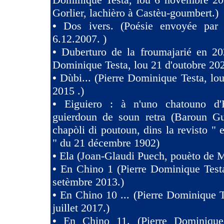
Gorlier, lachièro à Castèu-goumbert.)
•
Dos ivers. (Poésie envoyée pa
6.12.2007. )
•
Duberturo de la froumajarié en 202
Dominique Testa, lou 21 d'outobre 202
•
Dùbi... (Pierre Dominique Testa, lou
2015 .)
•
Eiguiero : à n'uno chatouno d'
guierdoun de soun retra (Baroun Gui
chapòli di poutoun, dins la revisto " 
" du 21 décembre 1902)
•
Ela (Joan-Glaudi Puech, pouèto de 
•
En Chino 1 (Pierre Dominique Test
setèmbre 2013.)
•
En Chino 10 ... (Pierre Dominique T
juillet 2017.)
•
En Chino 11. (Pierre Dominique