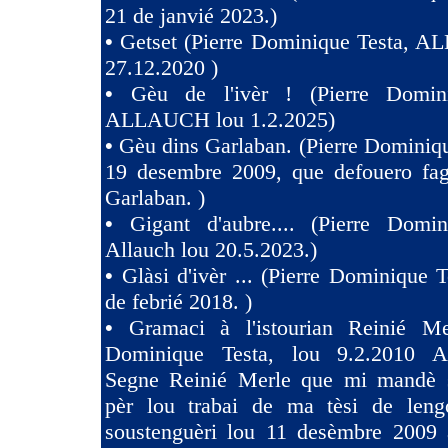
21 de janvié 2023.)
•
Getset (Pierre Dominique Testa, 
27.12.2020 )
•
Gèu de l'ivèr ! (Pierre Domin
ALLAUCH lou 1.2.2025)
•
Gèu dins Garlaban. (Pierre Dominiqu
19 desembre 2009, que defouero fag
Garlaban. )
•
Gigant d'aubre.... (Pierre Domin
Allauch lou 20.5.2023.)
•
Glàsi d'ivèr ... (Pierre Dominique T
de febrié 2018. )
•
Gramaci à l'istourian Reinié Mer
Dominique Testa, lou 9.2.2010 A 
Segne Reinié Merle que mi mandè s
pèr lou trabai de ma tèsi de len
soustenguèri lou 11 desèmbre 2009 à