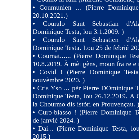
•
Coumunien ... (Pierre Dominique
20.10.2021.)
•
Couralo Sant Sebastian d'Ala
Dominique Testa, lou 3.1.2009. )
•
Couralo Sant Sebastien d'Ala
Dominique Testa. Lou 25 de febrié 20
•
Cournat...... (Pierre Dominique Tes
10.8.2019. À mèi gèns, moun fraire e 
•
Covid ! (Pierre Dominique Test
nouvèmbre 2020. )
•
Cris Yso ... pèr Pierre DOminique Te
Dominique Testa, lou 26.12.2019. A 
la Chourmo dis istòri en Prouvençau. 
•
Curo-biasso ! (Pierre Dominique T
de janvié 2024. )
•
Dai... (Pierre Dominique Testa, l
2015.)