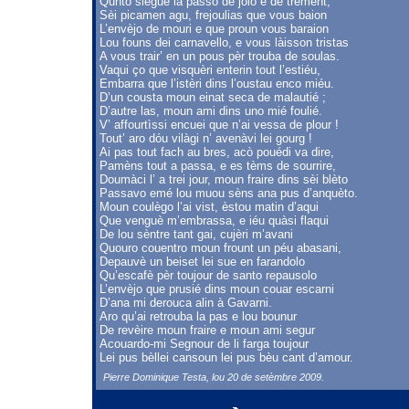
Qunto siegue la passo de joio e de trement,
Sèi picamen agu, frejoulias que vous baion
L’envèjo de mouri e que proun vous baraion
Lou founs dei carnavello, e vous làisson tristas
A vous trair’ en un pous pèr trouba de soulas.
Vaqui ço que visquèri enterin tout l’estiéu,
Embarra que l’istèri dins l’oustau enco miéu.
D’un cousta moun einat seca de malautié ;
D’autre las, moun ami dins uno mié foulié.
V’ affourtìssi encuei que n’ai vessa de plour !
Tout’ aro dóu vilàgi n’ avenàvi lei gourg !
Ai pas tout fach au bres, acò pouédi va dire,
Pamèns tout a passa, e es tèms de sourrire,
Doumàci l’ a trei jour, moun fraire dins sèi blèto
Passavo emé lou muou sèns ana pus d’anquèto.
Moun coulègo l’ai vist, èstou matin d’aqui
Que venguè m’embrassa, e iéu quàsi flaqui
De lou sèntre tant gai, cujèri m’avani
Quouro couentro moun frount un péu abasani,
Depauvè un beiset lei sue en farandolo
Qu’escafè pèr toujour de santo repausolo
L’envèjo que prusié dins moun couar escarni
D’ana mi derouca alin à Gavarni.
Aro qu’ai retrouba la pas e lou bounur
De revèire moun fraire e moun ami segur
Acouardo-mi Segnour de li farga toujour
Lei pus bèllei cansoun lei pus bèu cant d’amour.
Pierre Dominique Testa, lou 20 de setèmbre 2009.