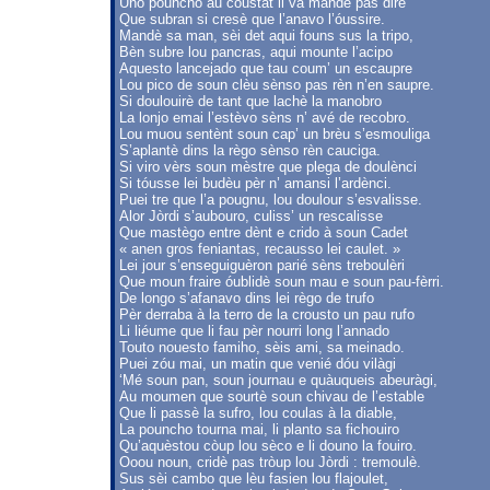
Uno pouncho au coustat li va mandè pas dire
Que subran si cresè que l’anavo l’óussire.
Mandè sa man, sèi det aqui founs sus la tripo,
Bèn subre lou pancras, aqui mounte l’acipo
Aquesto lancejado que tau coum’ un escaupre
Lou pico de soun clèu sènso pas rèn n’en saupre.
Si doulouirè de tant que lachè la manobro
La lonjo emai l’estèvo sèns n’ avé de recobro.
Lou muou sentènt soun cap’ un brèu s’esmouliga
S’aplantè dins la règo sènso rèn cauciga.
Si viro vèrs soun mèstre que plega de doulènci
Si tóusse lei budèu pèr n’ amansi l’ardènci.
Puei tre que l’a pougnu, lou doulour s’esvalisse.
Alor Jòrdi s’aubouro, culiss’ un rescalisse
Que mastègo entre dènt e crido à soun Cadet
« anen gros feniantas, recausso lei caulet. »
Lei jour s’enseguiguèron parié sèns treboulèri
Que moun fraire óublidè soun mau e soun pau-fèrri.
De longo s’afanavo dins lei règo de trufo
Pèr derraba à la terro de la crousto un pau rufo
Li liéume que li fau pèr nourri long l’annado
Touto nouesto famiho, sèis ami, sa meinado.
Puei zóu mai, un matin que venié dóu vilàgi
‘Mé soun pan, soun journau e quàuqueis abeuràgi,
Au moumen que sourtè soun chivau de l’estable
Que li passè la sufro, lou coulas à la diable,
La pouncho tourna mai, li planto sa fichouiro
Qu’aquèstou còup lou sèco e li douno la fouiro.
Ooou noun, cridè pas tròup lou Jòrdi : tremoulè.
Sus sèi cambo que lèu fasien lou flajoulet,