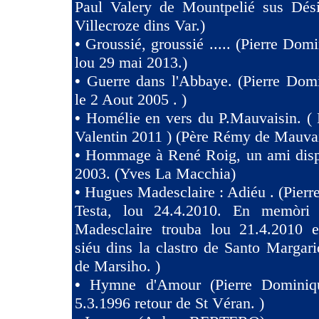
Paul Valery de Mountpelié sus Dés
Villecroze dins Var.)
•
Groussié, groussié ..... (Pierre Dom
lou 29 mai 2013.)
•
Guerre dans l'Abbaye. (Pierre Dom
le 2 Aout 2005 . )
•
Homélie en vers du P.Mauvaisin. ( 
Valentin 2011 ) (Père Rémy de Mauva
•
Hommage à René Roig, un ami dispa
2003. (Yves La Macchia)
•
Hugues Madesclaire : Adiéu . (Pier
Testa, lou 24.4.2010. En memòri
Madesclaire trouba lou 21.4.2010 e
siéu dins la clastro de Santo Margari
de Marsiho. )
•
Hymne d'Amour (Pierre Dominiqu
5.3.1996 retour de St Véran. )