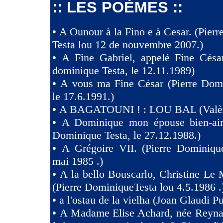
:: LES POÈMES ::
•
A Ounour à la Fino e à Cesar. (Pier
Testa lou 12 de nouvembre 2007.)
•
A Fine Gabriel, appelé Fine Césa
dominique Testa, le 12.11.1989)
•
A vous ma Fine César (Pierre Domi
le 17.6.1991.)
•
A BAGATOUNI ! : LOU BAL (Valèr
•
A Dominique mon épouse bien-aim
Dominique Testa, le 27.12.1988.)
•
A Grégoire VII. (Pierre Dominique
mai 1985 .)
•
A la bello Bouscarlo, Christine Le
(Pierre DominiqueTesta lou 4.5.1986 .
•
a l'ostau de la vielha (Joan Glaudi P
•
A Madame Elise Achard, née Reyna