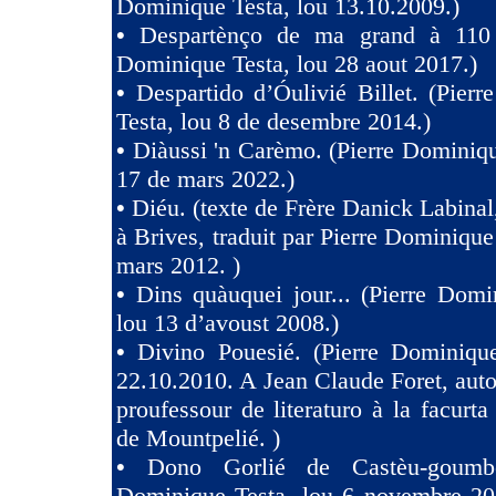
Dominique Testa, lou 13.10.2009.)
•
Despartènço de ma grand à 110 
Dominique Testa, lou 28 aout 2017.)
•
Despartido d’Óulivié Billet. (Pier
Testa, lou 8 de desembre 2014.)
•
Diàussi 'n Carèmo. (Pierre Dominiqu
17 de mars 2022.)
•
Diéu. (texte de Frère Danick Labinal
à Brives, traduit par Pierre Dominique
mars 2012. )
•
Dins quàuquei jour... (Pierre Domi
lou 13 d’avoust 2008.)
•
Divino Pouesié. (Pierre Dominique
22.10.2010. A Jean Claude Foret, auto
proufessour de literaturo à la facurta
de Mountpelié. )
•
Dono Gorlié de Castèu-goumber
Dominique Testa, lou 6 novembre 2