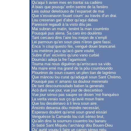
Qu’aqui li avien mes en trantai sa cadièro
A biais que pousqu’ enfin sentre de la fenièro
Leis oulour deleitouso de l’esparset de mai
Que s’esvanavon fouart coum’ au travès d’un drai.
Lou creserian gari d’abor qu’aqui dabas
Pareissié regaudi à la visto dóu jas.
Mai subran un matin, tenènt la man courrènto
Pousquè pus alena. Sa caro èro doulènto
Tant cercavo dins l’aire lou mejan de s’empli
Lei parmoun qu’en soun pies n’èron gaire fassi.
Enca ’n còup’questo fès, venguè douei brancanié.
Lou metèron jacu qu’acò gaire voulié,
Subre d’un’ eicivièro qu’uno vano curbié
Doumàci adeja la fre l’agarrissié.
Tourna mai nous diguèron qu’arriscavo sa vido.
Ma maire emé ma grand de la pòu coumbourido
Plourèron de soun couers un plen tian de lagrèmo
Que màncou lou curat qu’aduguè soun Sant Chrèmo,
Pousquè pas n’ amansi sa doulour meirenalo
De tant descounsoulado batien la generalo.
Acò durè vue jour, vue jour de descertèso
Vue jour sènso pas saupre se disien ‘mé franquèso
La verita veraio sus ço qu’avié moun fraire
Que lou desalenavo à li leva soun aire.
Ansinto desansa dóu mèndre necessàri,
Esperavo doulènt qu’emé soun grand eissàri
Venguèsse la Camardo lou culi sènso brut,
Qu’alin dins la sournuro couentro lou banaru
Si batié Sant Miquéu l’archàngi dóu Bouen-Dieu
Qu’ aurié vougu li faire un camin sènso niéu.