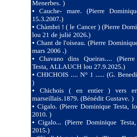
Menerbes. )
•
Cauche- mare. (Pierre Dominiqu
15.3.2007.)
•
Chàmbri ! ( le Cancer ) (Pierre Domi
lou 21 de julié 2026.)
•
Chant de l'oiseau. (Pierre Dominique
mars 2006 .)
•
Chavano dins Queiras.... (Pierr
Testa, ALLAUCH lou 27.9.2025.)
•
CHICHOIS .... N° 1 ..... (G. Benedit
)
•
Chichois ( en entier ) vers e
marseillais.1879. (Bénédit Gustave. )
•
Cigalo. (Pierre Dominique Testa, l
2010. )
•
Cigalo... (Pierre Dominique Testa
2015.)