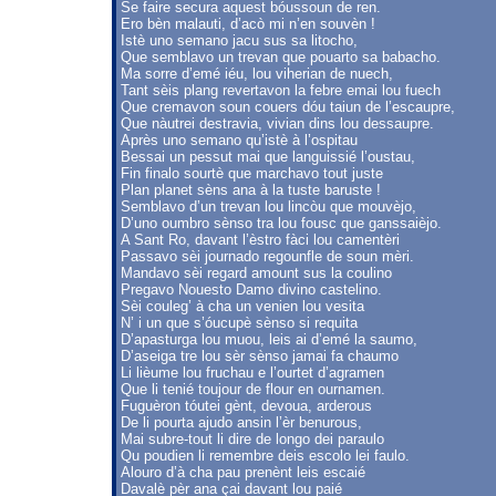
Se faire secura aquest bóussoun de ren.
Ero bèn malauti, d’acò mi n’en souvèn !
Istè uno semano jacu sus sa litocho,
Que semblavo un trevan que pouarto sa babacho.
Ma sorre d’emé iéu, lou viherian de nuech,
Tant sèis plang revertavon la febre emai lou fuech
Que cremavon soun couers dóu taiun de l’escaupre,
Que nàutrei destravia, vivian dins lou dessaupre.
Après uno semano qu’istè à l’ospitau
Bessai un pessut mai que languissié l’oustau,
Fin finalo sourtè que marchavo tout juste
Plan planet sèns ana à la tuste baruste !
Semblavo d’un trevan lou lincòu que mouvèjo,
D’uno oumbro sènso tra lou fousc que ganssaièjo.
A Sant Ro, davant l’èstro fàci lou camentèri
Passavo sèi journado regounfle de soun mèri.
Mandavo sèi regard amount sus la coulino
Pregavo Nouesto Damo divino castelino.
Sèi couleg’ à cha un venien lou vesita
N’ i un que s’óucupè sènso si requita
D’apasturga lou muou, leis ai d’emé la saumo,
D’aseiga tre lou sèr sènso jamai fa chaumo
Li lièume lou fruchau e l’ourtet d’agramen
Que li tenié toujour de flour en ournamen.
Fuguèron tóutei gènt, devoua, arderous
De li pourta ajudo ansin l’èr benurous,
Mai subre-tout li dire de longo dei paraulo
Qu poudien li remembre deis escolo lei faulo.
Alouro d’à cha pau prenènt leis escaié
Davalè pèr ana çai davant lou paié