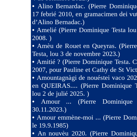
•
Alino Bernardac. (Pierre Dominiqu
17 febrié 2010, en gramacimen dei v
d’Alino Bernadac.)
•
Amelié (Pierre Dominique Testa lou
2008. )
•
Amèu de Rouet en Queyras. (Pierr
Testa, lou 3 de novembre 2023.)
•
Amitié ? (Pierre Dominique Testa. C
2007, pour Pauline et Cathy de St Vict
•
Amountagnàgi de nouéstei vaco 2
en QUEIRAS.... (Pierre Dominique T
lou 2 de julié 2025. )
•
Amour ... (Pierre Dominique 
30.11.2023.)
•
Amour emmène-moi ... (Pierre Domi
le 19.9.1985)
•
An nouvèu 2020. (Pierre Dominiqu