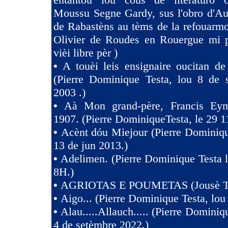
Moussu Segne Gardy, sus l'obro d'Au
de Rabastèns au tèms de la refouarmo
Olivier de Roudes en Rouergue mi 
vièi libre pèr )
•
A touèi leis ensignaire oucitan d
(Pierre Dominique Testa, lou 8 de 
2003 .)
•
Aà Mon grand-père, Francis Eym
1907. (Pierre DominiqueTesta, le 29 1
•
Acènt dóu Miejour (Pierre Dominiqu
13 de jun 2013.)
•
Adelimen. (Pierre Dominique Testa 
8H.)
•
AGRIOTAS E POUMETAS (Jousè 
•
Aigo... (Pierre Dominique Testa, lou
•
Alau.....Allauch..... (Pierre Dominiq
4 de setèmbre 2022.)