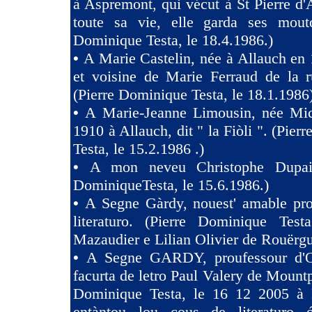
à Aspremont, qui vécut à St Pierre d
toute sa vie, elle garda ses mouto
Dominique Testa, le 18.4.1986.)
•
A Marie Castelin, née à Allauch en 
et voisine de Marie Ferraud de la r
(Pierre Dominique Testa, le 18.1.1986
•
A Marie-Jeanne Limousin, née Mi
1910 à Allauch, dit " la Fiòli ". (Pie
Testa, le 15.2.1986 .)
•
A mon neveu Christophe Dupaig
DominiqueTesta, le 15.6.1986.)
•
A Segne Gàrdy, nouest' amable pro
literaturo. (Pierre Dominique Tes
Mazaudier e Lilian Olivier de Rouërgu
•
A Segne GARDY, proufessour d'O
facurta de letro Paul Valery de Mountp
Dominique Testa, le 16 12 2005 à 
entàntou lou cous de literaturo 