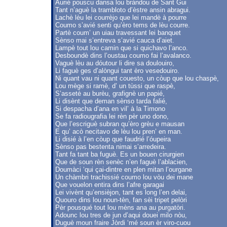
Aurié pouscu dansa lou bràndou de Sant Gui
Tant n’aguè la trambloto d’èstre ansin abragui.
Lachè lèu lei courrèjo que lei mandè à pourre
Coumo s’avié senti qu’èro tems de lèu courre.
Partè coum’ un uiau travessant lei banquet
Sènso mai s’entreva s’avié cauca d’aiet.
Lampè tout lou camin que si quichavo l’anco.
Desboundè dins l’oustau coumo fai l’avalanco.
Vaguè lèu au dóutour li dire sa doulouiro,
Li faguè ges d’alòngui tant èro vesedouiro.
Ni quant vau ni quant couesto, un còup que lou chaspè,
Lou mège si ramè, d’ un tùssi que raspè,
S’assetè au burèu, grafignè un papié,
Li disènt que deman sènso tarda falié,
Si despacha d’ana en vil’ à la Timono
Se fa radiougrafia lei rèn pèr uno dono,
Que l’escriguè subran qu’èro grèu e mausan
E qu’ acò necitavo de lèu lou pren’ en man.
Li disié à l’en còup que faudrié l’óupeira
Sènso pas bestenta nimai s’arredeira.
Tant fa tant ba fuguè. Es un bouen cirurgien
Que de soun rèn senèc n’en faguè l’ablacien,
Doumàci ‘qui çai-dintre en plen mitan l’ourgane
Un chàmbri trachissié coumo lou vòu dei mane
Que vouelon entira dins l’afre garagai
Lei vivènt qu’ensièjon, tant es long l’en delai,
Quouro dins lou noun-tèn, fan sèi tripet pelòri
Pèr pousqué tout lou mèns ana au purgatòri.
Adounc lou tres de jun d’aqui douei milo nòu,
Duguè moun fraire Jòrdi ‘mé soun èr viro-cuou