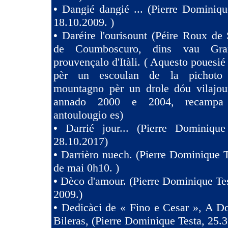
•
Dangié dangié ... (Pierre Dominiqu
18.10.2009. )
•
Daréire l'ourisount (Péire Roux de
de Coumboscuro, dins vau Gra
prouvençalo d'Itàli. ( Aquesto pouesié
pèr un escoulan de la pichoto
mountagno pèr un drole dóu vilajoun
annado 2000 e 2004, recampa
antoulougio es)
•
Darrié jour... (Pierre Dominique
28.10.2017)
•
Darrièro nuech. (Pierre Dominique T
de mai 0h10. )
•
Dèco d'amour. (Pierre Dominique Tes
2009.)
•
Dedicàci de « Fino e Cesar », A D
Bileras, (Pierre Dominique Testa, 25.3