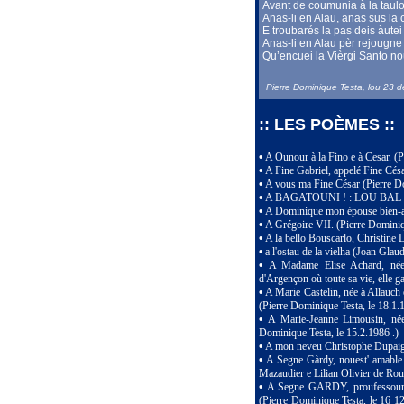
Avant de coumunia à la taulo
Anas-li en Alau, anas sus la 
E troubarés la pas deis àutei
Anas-li en Alau pèr rejougne
Qu’encuei la Vièrgi Santo no
Pierre Dominique Testa, lou 23 
:: LES POÈMES ::
•
A Ounour à la Fino e à Cesar. (
•
A Fine Gabriel, appelé Fine Cés
•
A vous ma Fine César (Pierre Do
•
A BAGATOUNI ! : LOU BAL (V
•
A Dominique mon épouse bien-ai
•
A Grégoire VII. (Pierre Dominiq
•
A la bello Bouscarlo, Christine
•
a l'ostau de la vielha (Joan Glau
•
A Madame Elise Achard, née
d'Argençon où toute sa vie, elle 
•
A Marie Castelin, née à Allauch 
(Pierre Dominique Testa, le 18.1.
•
A Marie-Jeanne Limousin, née
Dominique Testa, le 15.2.1986 .)
•
A mon neveu Christophe Dupaign
•
A Segne Gàrdy, nouest' amable 
Mazaudier e Lilian Olivier de Rou
•
A Segne GARDY, proufessour d'
(Pierre Dominique Testa, le 16 12