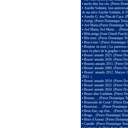
•
aucèu dins lou cèu. (Pierre Domi
•
Aurélie Soldaïni, bon anniversa
de ma nièce Aurélie Soldaïni, le 
•
Aurelìo G. dou Plan de Cuco. (P
•
Aurìgi. (Pierre Dominique Testa
•
Avé Maria (Pierre Dominique Tes
•
Avé Maria, Avé Maria .... (Pierr
•
Bèla amiga (Joan Glaudi Puech)
•
Bèu tems. (Pierre Dominique Tes
•
Bon à rien ! (Pierre Dominique T
•
Bonjour en touti ( La pastresso 
mise en place de la graphie « mistr
•
Bouen' annado 2025. (Pierre Dom
•
Bouen' annado 2026. (Pierre D
•
Boueno annado 2011. (Pierre Do
•
Bouen' annado 2009. (Pierre Dom
•
Bouen' annado 2012, Maryse Gar
2012. )
•
Bouen' annado 2014. (Pierre Dom
•
Bouen' annado 2022. (Pierre Dom
•
Bouen' annado 2024. (Pierre Dom
•
Boues dins Garlaban. (Pierre Do
•
Bounur..... (Pierre Dominique 
•
Bourroulo de Curat ! (Pierre Do
•
Bourroun…. (Pierre Dominique T
•
Bout d'an, cap d'an.... (Pierre 
•
Brago... (Pierre Dominique Test
•
Brise d'Amour. (Pierre Dominiqu
•
Camille. (Pierre Dominique Test