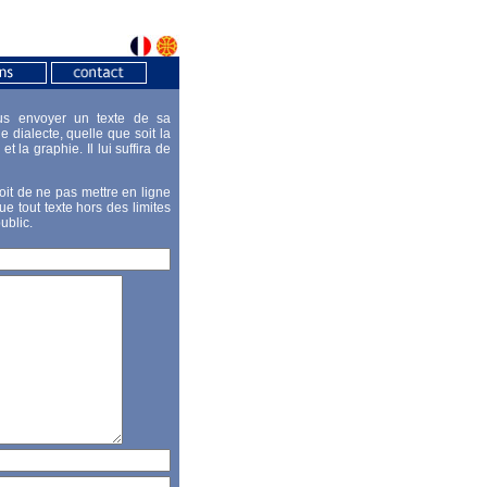
us envoyer un texte de sa
e dialecte, quelle que soit la
et la graphie. Il lui suffira de
it de ne pas mettre en ligne
que tout texte hors des limites
ublic.