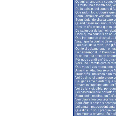
Qu’aniran anouncia coumo lei
Es touto uno assemblado, ve
De la baisso, dei couelo d’
Que radon lou clouquié que 
Soun Cristou clavela que bri
Soun tóutei de vira sa caro v
Quand parèisson amount cout
Dins un cèu estella que la l
De sa lusour de lach ei rebat
Ooou qunto counfusien aquést
Que tremouelon d’esmai de jo
Vaqui que la coulino devèn 
Lou nùcli de la terro, uno gl
Ounte si debano, aqui, en gr
La neissènço d’un Dieu que p
Si douno tout entié en amour
Pèr nous gandi em’ éu, dins 
Vèrs uno Eternita qu’a ni ter
Que vous li vau mena, encuei
Anas-li en Alau lou sèro de 
Troubarés l’umilesso d’un m
Veirés dins lei carrièro que 
Dei gèns emé d’enfant que s
Devers la capelleto amount
Veirés lei viei, gibla, pèr do
Lei pastourèu que pouarton 
Segui dei mestèirau qu’à d’ar
Vèn claure lou courtègi fins 
Aqui tóuteis ensen s’acampon
Lei pagan, maucresènt, agan
Que dins un soul preguié co
Fan mounta devers Diéu e sèi