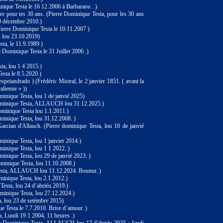
nique Testa le 16 12 2006 à Barbaraou . )
ire pour tes 30 ans. (Pierre Dominique Testa, pour les 30 ans
19 décembre 2010.)
ierre Dominique Testa le 10.11.2007 )
, lou 23.10.2019)
ta, le 11.9.1989.)
e Dominique Testa le 31 Juillet 2006 .)
ta, lou 1 4 2015.)
esta le 8.5.2020.)
espeiandrado ) (Frédéric Mistral, le 2 janvier 1851. ( avant la
alienne » ))
inique Testa, lou 1 de janvié 2025)
ominique Testa, ALLAUCH lou 31.12.2025.)
minique Testa lou 1.1.2011.)
inique Testa, lou 31.12.2008. )
cian d'Allauch. (Pierre dominique Testa, lou 10 de janvié
inique Testa, lou 1 janvier 2014.)
inique Testa, lou 1 1 2022. )
inique Testa, lou 29 de janvié 2023. )
minique Testa, lou 11.10.2008.)
Testa, ALLAUCH lou 11.12.2024. Bounur. )
minique Testa, lou 2.1.2012.)
esta, lou 24 d’abriéu 2019.)
Dominique Testa, lou 27.12.2024.)
a, lou 23 de setèmbre 2015)
e Testa le 7.7.2010. Brise d’amour. )
a, Lundi 19 1 2004, 11 heures .)