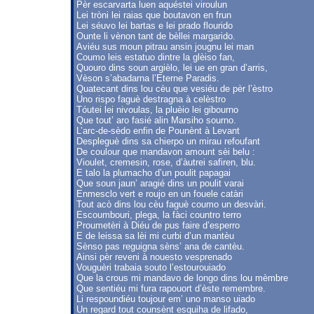
Pèr escarvarta luen aquéstei viroulun
Lei tròni lei raias que boutavon en frun
Lei séuvo lei bartas e lei prado flourido
Ounte li vènon tant de bèllei margarido.
Aviéu sus moun pitrau ansin jougnu lei man
Coumo leis estatuo dintre la glèiso fan,
Quouro dins soun argièlo, lei ue en gran d’arris,
Vèson s’abadarna l’Eterne Paradis.
Quatecant dins lou cèu que vesiéu de pèr l’èstro
Uno rispo faguè destragna à celèstro
Tóutei lei nivoulas, la pluèio lei gibourno
Que tout’ aro fasié alin Marsiho sourno.
L’arc-de-sèdo enfin de Pounènt à Levant
Despleguè dins sa chierpo un mirau refoufant
De coulour que mandavon amount sèi belu :
Vioulet, cremesin, rose, d’àutrei safiren, blu.
E talo la plumacho d’un poulit papagai
Que soun jaun’ aragié dins un poulit varai
Enmesclo vert e roujo en un fouele catàri
Tout acò dins lou cèu faguè coumo un desvàri.
Escoumbouri, plega, la fàci countro terro
Proumetèri à Diéu de pus faire d’esperro
E de leissa sa lèi mi curbi d’un mantèu
Sènso pas reguigna sèns’ ana de cantèu.
Ainsi pèr reveni à nouesto vesprenado
Vouguèri trabaia souto l’estourouiado
Que la crous mi mandavo de longo dins lou mèmbre
Que sentiéu mi fura rapouort d’èste remembre.
Li respoundiéu toujour em’ uno manso uiado
Un regard tout counsènt esquiha de lifado,