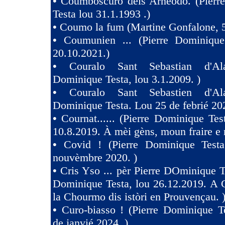
•
Coumboscuro deis Arneodo. (Pierr
Testa lou 31.1.1993 .)
•
Coumo la fum (Martine Gonfalone, 5
•
Coumunien ... (Pierre Dominique
20.10.2021.)
•
Couralo Sant Sebastian d'Ala
Dominique Testa, lou 3.1.2009. )
•
Couralo Sant Sebastien d'Ala
Dominique Testa. Lou 25 de febrié 20
•
Cournat...... (Pierre Dominique Tes
10.8.2019. À mèi gèns, moun fraire e 
•
Covid ! (Pierre Dominique Test
nouvèmbre 2020. )
•
Cris Yso ... pèr Pierre DOminique Te
Dominique Testa, lou 26.12.2019. A 
la Chourmo dis istòri en Prouvençau. 
•
Curo-biasso ! (Pierre Dominique T
de janvié 2024. )