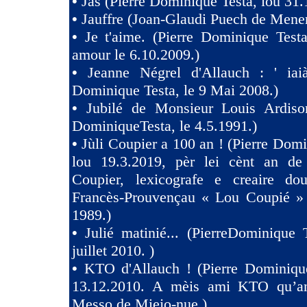
•
Jas (Pierre Dominique Testa, lou 31.
•
Jauffre (Joan-Glaudi Puech de Mener
•
Je t'aime. (Pierre Dominique Test
amour le 6.10.2009.)
•
Jeanne Négrel d'Allauch : ' iaià
Dominique Testa, le 9 Mai 2008.)
•
Jubilé de Monsieur Louis Ardison
DominiqueTesta, le 4.5.1991.)
•
Jùli Coupier a 100 an ! (Pierre Domi
lou 19.3.2019, pèr lei cènt an de
Coupier, lexicografe e creaire dou
Francès-Prouvençau « Lou Coupié » 
1989.)
•
Julié matinié... (PierreDominique 
juillet 2010. )
•
KTO d'Allauch ! (Pierre Dominique
13.12.2010. A mèis ami KTO qu’an
Messo de Miejo-nue.)