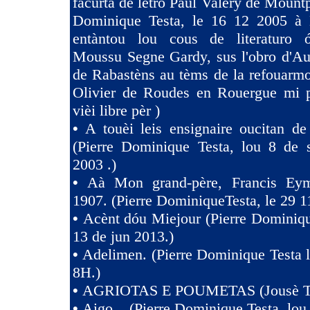
facurta de letro Paul Valery de Mountp
Dominique Testa, le 16 12 2005 à 
entàntou lou cous de literaturo 
Moussu Segne Gardy, sus l'obro d'Au
de Rabastèns au tèms de la refouarmo
Olivier de Roudes en Rouergue mi 
vièi libre pèr )
•
A touèi leis ensignaire oucitan d
(Pierre Dominique Testa, lou 8 de 
2003 .)
•
Aà Mon grand-père, Francis Eym
1907. (Pierre DominiqueTesta, le 29 1
•
Acènt dóu Miejour (Pierre Dominiqu
13 de jun 2013.)
•
Adelimen. (Pierre Dominique Testa 
8H.)
•
AGRIOTAS E POUMETAS (Jousè 
•
Aigo... (Pierre Dominique Testa, lou