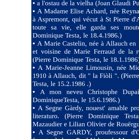
•
a l'ostau de la vielha (Joan Glaudi P
•
A Madame Elise Achard, née Reyna
à Aspremont, qui vécut à St Pierre d
toute sa vie, elle garda ses mouto
Dominique Testa, le 18.4.1986.)
•
A Marie Castelin, née à Allauch en 
et voisine de Marie Ferraud de la r
(Pierre Dominique Testa, le 18.1.1986
•
A Marie-Jeanne Limousin, née Mi
1910 à Allauch, dit " la Fiòli ". (Pie
Testa, le 15.2.1986 .)
•
A mon neveu Christophe Dupaig
DominiqueTesta, le 15.6.1986.)
•
A Segne Gàrdy, nouest' amable pro
literaturo. (Pierre Dominique Tes
Mazaudier e Lilian Olivier de Rouërgu
•
A Segne GARDY, proufessour d'O