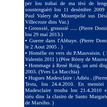
pèr lou trabai de ma tèsi de len
soustenguèri lou 11 desèmbre 2009 à
Paul Valery de Mountpelié sus Dés
Villecroze dins Var.)
•
Groussié, groussié ..... (Pierre Dom
lou 29 mai 2013.)
•
Guerre dans l'Abbaye. (Pierre Dom
le 2 Aout 2005 . )
•
Homélie en vers du P.Mauvaisin. ( 
Valentin 2011 ) (Père Rémy de Mauva
•
Hommage à René Roig, un ami dispa
2003. (Yves La Macchia)
•
Hugues Madesclaire : Adiéu . (Pier
Testa, lou 24.4.2010. En memòri
Madesclaire trouba lou 21.4.2010 e
siéu dins la clastro de Santo Margari
de Marsiho. )