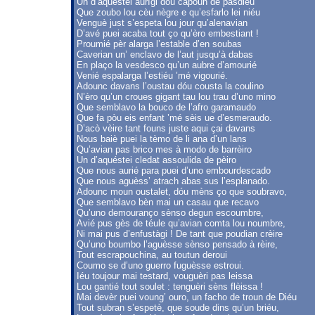
Un d’aquéstei aurìgi dóu capoun de pasdieu
Que zoubo lou cèu nègre e qu’esfarlo lei niéu
Venguè just s’espeta lou jour qu’alenavian
D’avé puei acaba tout ço qu’èro embestiant !
Proumié pèr alarga l’estable d’en soubas
Caverian un’ enclavo de l’aut jusqu’à dabas
En plaço la vesdesco qu’un aubre d’amourié
Venié espalarga l’estiéu ’mé vigourié.
Adounc davans l’oustau dóu cousta la coulino
N’èro qu’un croues gigant tau lou trau d’uno mino
Que semblavo la bouco de l’afro garamaudo
Que fa pòu eis enfant ’mé sèis ue d’esmeraudo.
D’acò vèire tant founs juste aqui çai davans
Nous baiè puei la tèmo de li ana d’un lans
Qu’avian pas brico mes à modo de barrèiro
Un d’aquéstei cledat assoulida de pèiro
Que nous aurié para puei d’uno embourdescado
Que nous aguèss’ atrach abas sus l’esplanado.
Adounc moun oustalet, dóu mèns ço que soubravo,
Que semblavo bèn mai un casau que recavo
Qu’uno demouranço sènso degun escoumbre,
Avié pus gès de téule qu’avian comta lou noumbre,
Ni mai pus d’enfustàgi ! De tant que poudian crèire
Qu’uno boumbo l’aguèsse sènso pensado à rèire,
Tout escrapouchina, au toutun deroui
Coumo se d’uno guerro fuguèsse estroui.
Iéu toujour mai testard, vouguèri pas leissa
Lou gantié tout soulet : tenguèri sèns flèissa !
Mai devèr puei voung’ ouro, un facho de troun de Diéu
Tout subran s’espetè, que soude dins qu’un briéu,