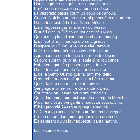
Douei lagrèmo dei gròsso qu’assajèri seca
Emé moun moucadou deja proun endeca.
La vesprado passè coum’un còup de canoun,
Quouro à sièis ouro un quart mi prenguè coum’un troun
De parti assisti à la Tres Santo Mèsso
Emai fuguèssi pas ana faire counfèsso.
Dintrèri dins la Glèiso de noueste bèu vilàgi
Que sus la plaço l’avié pas un chat de masàgi.
Erian set dins la nau qu dre qu’à ginous
D’espera lou Curat, e iéu que siéu remous
M’èri encadiera pèr lou founs de la glèiso
Aqui mounte soun lei que lou mounde desèiso.
Quouro subran lou priéu s’istalè dins lou cance
Entanterin que iéu pensèri que mi tance
De mi teni tant luen de l’autar dóu calìci
E de la Santo Oustìo que fai tant mèi delìci.
Dins trei mot anounciè qu’encuei èro lou jour
Que li falié prega e faire emé fervour
Sèi preguièro, sèi vut, e demanda à Dieu,
Car festavian Lazare soun ami renadiéu
Qu’es lou grand sant patroun dóu relarg de Marsiho
Proumié d’èstre vengu dins nouéstei bouscasiho,
E bèu proumié Avèsque qu’aqui apeounè
La Glèiso qu’aquest sèr moun Diéu mi l’enneguè
En remembre dóu tèms que fasiéu la dóutrino
En esperant qu’un jour pouesqui canta matino.
la sieisèimo Voues.