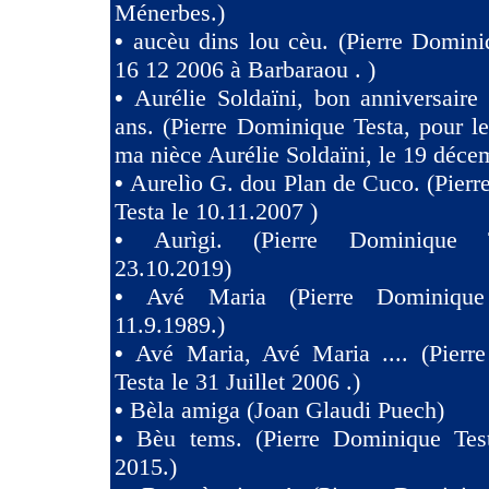
Ménerbes.)
•
aucèu dins lou cèu. (Pierre Domini
16 12 2006 à Barbaraou . )
•
Aurélie Soldaïni, bon anniversaire
ans. (Pierre Dominique Testa, pour l
ma nièce Aurélie Soldaïni, le 19 déce
•
Aurelìo G. dou Plan de Cuco. (Pier
Testa le 10.11.2007 )
•
Aurìgi. (Pierre Dominique 
23.10.2019)
•
Avé Maria (Pierre Dominique
11.9.1989.)
•
Avé Maria, Avé Maria .... (Pierr
Testa le 31 Juillet 2006 .)
•
Bèla amiga (Joan Glaudi Puech)
•
Bèu tems. (Pierre Dominique Tes
2015.)