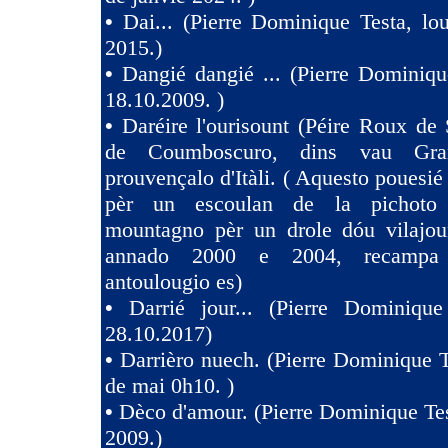
•
Dai... (Pierre Dominique Testa, l
2015.)
•
Dangié dangié ... (Pierre Dominiqu
18.10.2009. )
•
Daréire l'ourisount (Péire Roux de
de Coumboscuro, dins vau Gra
prouvençalo d'Itàli. ( Aquesto pouesié
pèr un escoulan de la pichoto
mountagno pèr un drole dóu vilajoun
annado 2000 e 2004, recampa
antoulougio es)
•
Darrié jour... (Pierre Dominique
28.10.2017)
•
Darrièro nuech. (Pierre Dominique T
de mai 0h10. )
•
Dèco d'amour. (Pierre Dominique Tes
2009.)