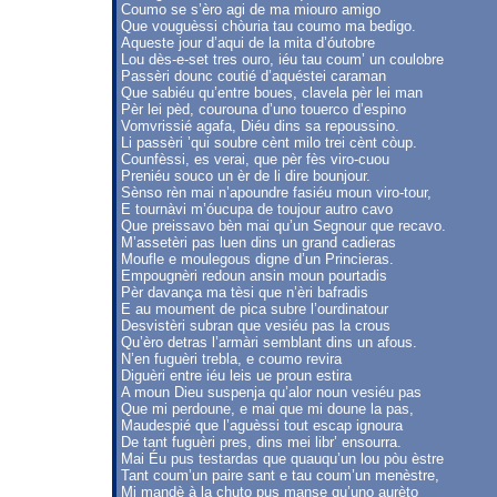
Coumo se s’èro agi de ma miouro amigo
Que vouguèssi chòuria tau coumo ma bedigo.
Aqueste jour d’aqui de la mita d’óutobre
Lou dès-e-set tres ouro, iéu tau coum’ un coulobre
Passèri dounc coutié d’aquéstei caraman
Que sabiéu qu’entre boues, clavela pèr lei man
Pèr lei pèd, courouna d’uno touerco d’espino
Vomvrissié agafa, Diéu dins sa repoussino.
Li passèri ’qui soubre cènt milo trei cènt còup.
Counfèssi, es verai, que pèr fès viro-cuou
Preniéu souco un èr de li dire bounjour.
Sènso rèn mai n’apoundre fasiéu moun viro-tour,
E tournàvi m’óucupa de toujour autro cavo
Que preissavo bèn mai qu’un Segnour que recavo.
M’assetèri pas luen dins un grand cadieras
Moufle e moulegous digne d’un Princieras.
Empougnèri redoun ansin moun pourtadis
Pèr davança ma tèsi que n’èri bafradis
E au moument de pica subre l’ourdinatour
Desvistèri subran que vesiéu pas la crous
Qu’èro detras l’armàri semblant dins un afous.
N’en fuguèri trebla, e coumo revira
Diguèri entre iéu leis ue proun estira
A moun Dieu suspenja qu’alor noun vesiéu pas
Que mi perdoune, e mai que mi doune la pas,
Maudespié que l’aguèssi tout escap ignoura
De tant fuguèri pres, dins mei libr’ ensourra.
Mai Éu pus testardas que quauqu’un lou pòu èstre
Tant coum’un paire sant e tau coum’un menèstre,
Mi mandè à la chuto pus manse qu’uno aurèto