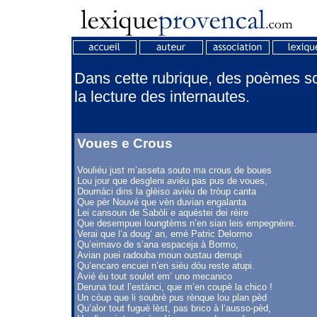
Dans cette rubrique, des poèmes son
la lecture des internautes.
Voues e Crous
Vouliéu just m’asseta souto ma crous de boues
Lou jour que desgleni aviéu pas pus de voues,
Doumàci dins la glèiso aviéu de tròup canta
Que pèr Nouvé que vèn duvian engalanta
Lei cansoun de Sabòli e aquéstei dei rèire
Que desempuei loungtèms n’en sian leis empegnèire.
Verai que l’a doug’ an, emé Patric Delormo
Qu’eimavo de s’ana espaceja à Bormo,
Avian puei radouba moun oustau derrupi
Qu’encaro encuei n’en siéu dóu reste atupi.
Avié éu tout soulet em’ uno mecanico
Deruna tout l’estànci, que m’en coupè la chico !
Un còup que li soubrè pus rènque lou plan pèd
Qu’alor tout fuguè lèst, pas brico à l’ausso-pèd,