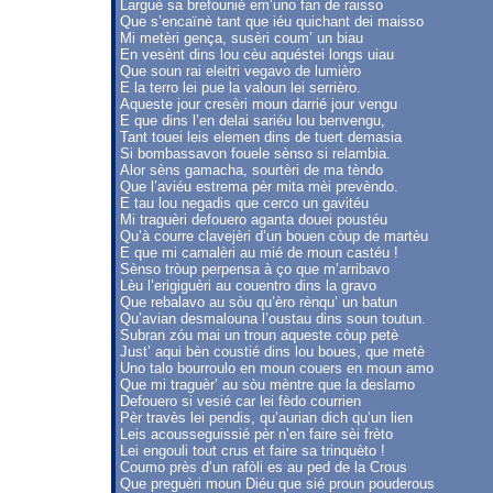
Larguè sa brefounié em’uno fan de raisso
Que s’encaïnè tant que iéu quichant dei maisso
Mi metèri gença, susèri coum’ un biau
En vesènt dins lou cèu aquéstei longs uiau
Que soun rai eleitri vegavo de lumièro
E la terro lei pue la valoun lei serrièro.
Aqueste jour cresèri moun darrié jour vengu
E que dins l’en delai sariéu lou benvengu,
Tant touei leis elemen dins de tuert demasia
Si bombassavon fouele sènso si relambia.
Alor sèns gamacha, sourtèri de ma tèndo
Que l’aviéu estrema pèr mita mèi prevèndo.
E tau lou negadis que cerco un gavitéu
Mi traguèri defouero aganta douei poustéu
Qu’à courre clavejèri d’un bouen còup de martèu
E que mi camalèri au mié de moun castéu !
Sènso tròup perpensa à ço que m’arribavo
Lèu l’erigiguèri au couentro dins la gravo
Que rebalavo au sòu qu’èro rènqu’ un batun
Qu’avian desmalouna l’oustau dins soun toutun.
Subran zóu mai un troun aqueste còup petè
Just’ aqui bèn coustié dins lou boues, que metè
Uno talo bourroulo en moun couers en moun amo
Que mi traguèr’ au sòu mèntre que la deslamo
Defouero si vesié car lei fèdo courrien
Pèr travès lei pendis, qu’aurian dich qu’un lien
Leis acousseguissié pèr n’en faire sèi frèto
Lei engouli tout crus et faire sa trinquèto !
Coumo près d’un rafòli es au ped de la Crous
Que preguèri moun Diéu que sié proun pouderous