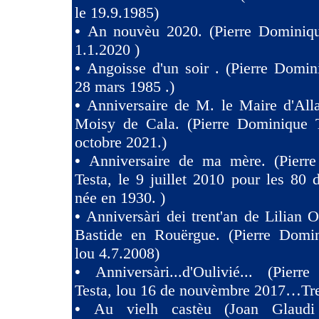
le 19.9.1985)
•
An nouvèu 2020. (Pierre Dominiqu
1.1.2020 )
•
Angoisse d'un soir . (Pierre Domin
28 mars 1985 .)
•
Anniversaire de M. le Maire d'All
Moisy de Cala. (Pierre Dominique T
octobre 2021.)
•
Anniversaire de ma mère. (Pierr
Testa, le 9 juillet 2010 pour les 80
née en 1930. )
•
Anniversàri dei trent'an de Lilian O
Bastide en Rouërgue. (Pierre Domin
lou 4.7.2008)
•
Anniversàri...d'Oulivié... (Pier
Testa, lou 16 de nouvèmbre 2017…Tres
•
Au vielh castèu (Joan Glaud