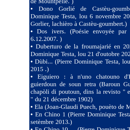
de Mountpelié. )
•
Dono Gorlié de Castèu-goumber
Dominique Testa, lou 6 novembre 2
Gorlier, lachièro à Castèu-goumbert.)
•
Dos ivers. (Poésie envoyée pa
6.12.2007. )
•
Duberturo de la froumajarié en 202
Dominique Testa, lou 21 d'outobre 202
•
Dùbi... (Pierre Dominique Testa, lou
2015 .)
•
Eiguiero : à n'uno chatouno d'
guierdoun de soun retra (Baroun Gui
chapòli di poutoun, dins la revisto " 
" du 21 décembre 1902)
•
Ela (Joan-Glaudi Puech, pouèto de 
•
En Chino 1 (Pierre Dominique Test
setèmbre 2013.)
•
En Chino 10 ... (Pierre Dominique T