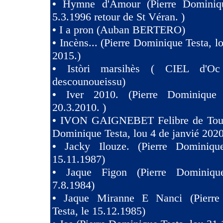
•
Hymne d'Amour (Pierre Dominiqu
5.3.1996 retour de St Véran. )
•
I a pron (Auban BERTERO)
•
Incèns... (Pierre Dominique Testa, l
2015.)
•
Istòri marsihès ( CIEL d'Oc
descounoueissu)
•
Iver 2010. (Pierre Dominique 
20.3.2010. )
•
IVON GAIGNEBET Felibre de Toul
Dominique Testa, lou 4 de janvié 2020
•
Jacky Ilouze. (Pierre Dominiqu
15.11.1987)
•
Jaque Figon (Pierre Dominiqu
7.8.1984)
•
Jaque Miranne E Nanci (Pierre
Testa, le 15.12.1985)