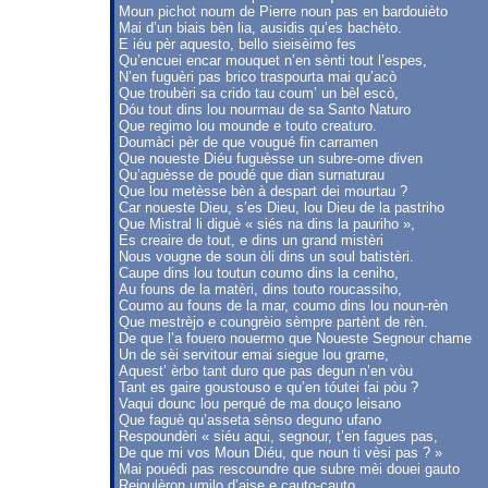
Moun pichot noum de Pierre noun pas en bardouièto
Mai d’un biais bèn lia, ausidis qu’es bachèto.
E iéu pèr aquesto, bello sieisèimo fes
Qu’encuei encar mouquet n’en sènti tout l’espes,
N’en fuguèri pas brico traspourta mai qu’acò
Que troubèri sa crido tau coum’ un bèl escò,
Dóu tout dins lou nourmau de sa Santo Naturo
Que regimo lou mounde e touto creaturo.
Doumàci pèr de que vougué fin carramen
Que noueste Diéu fuguèsse un subre-ome diven
Qu’aguèsse de poudé que dian surnaturau
Que lou metèsse bèn à despart dei mourtau ?
Car noueste Dieu, s’es Dieu, lou Dieu de la pastriho
Que Mistral li diguè « siés na dins la pauriho »,
Es creaire de tout, e dins un grand mistèri
Nous vougne de soun òli dins un soul batistèri.
Caupe dins lou toutun coumo dins la ceniho,
Au founs de la matèri, dins touto roucassiho,
Coumo au founs de la mar, coumo dins lou noun-rèn
Que mestrèjo e coungrèio sèmpre partènt de rèn.
De que l’a fouero nouermo que Noueste Segnour chame
Un de sèi servitour emai siegue lou grame,
Aquest’ èrbo tant duro que pas degun n’en vòu
Tant es gaire goustouso e qu’en tóutei fai pòu ?
Vaqui dounc lou perqué de ma douço leisano
Que faguè qu’asseta sènso deguno ufano
Respoundèri « siéu aqui, segnour, t’en fagues pas,
De que mi vos Moun Diéu, que noun ti vèsi pas ? »
Mai pouédi pas rescoundre que subre mèi douei gauto
Rejoulèron umilo d’aise e cauto-cauto