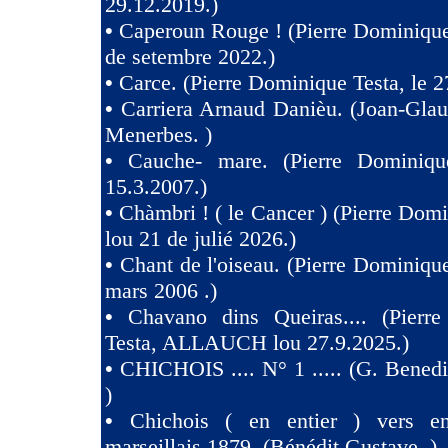
29.12.2019.)
•
Caperoun Rouge ! (Pierre Dominique
de setembre 2022.)
•
Carce. (Pierre Dominique Testa, le 2
•
Carriera Arnaud Danièu. (Joan-Gla
Menerbes. )
•
Cauche- mare. (Pierre Dominiqu
15.3.2007.)
•
Chàmbri ! ( le Cancer ) (Pierre Domi
lou 21 de julié 2026.)
•
Chant de l'oiseau. (Pierre Dominique
mars 2006 .)
•
Chavano dins Queiras.... (Pierr
Testa, ALLAUCH lou 27.9.2025.)
•
CHICHOIS .... N° 1 ..... (G. Benedit
)
•
Chichois ( en entier ) vers e
marseillais.1879. (Bénédit Gustave. )