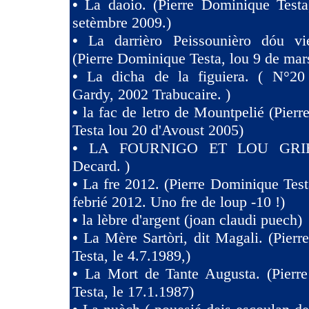
•
La daoio. (Pierre Dominique Testa
setèmbre 2009.)
•
La darrièro Peissounièro dóu vi
(Pierre Dominique Testa, lou 9 de mar
•
La dicha de la figuiera. ( N°20 
Gardy, 2002 Trabucaire. )
•
la fac de letro de Mountpelié (Pier
Testa lou 20 d'Avoust 2005)
•
LA FOURNIGO ET LOU GRIE
Decard. )
•
La fre 2012. (Pierre Dominique Test
febrié 2012. Uno fre de loup -10 !)
•
la lèbre d'argent (joan claudi puech)
•
La Mère Sartòri, dit Magali. (Pier
Testa, le 4.7.1989,)
•
La Mort de Tante Augusta. (Pierr
Testa, le 17.1.1987)