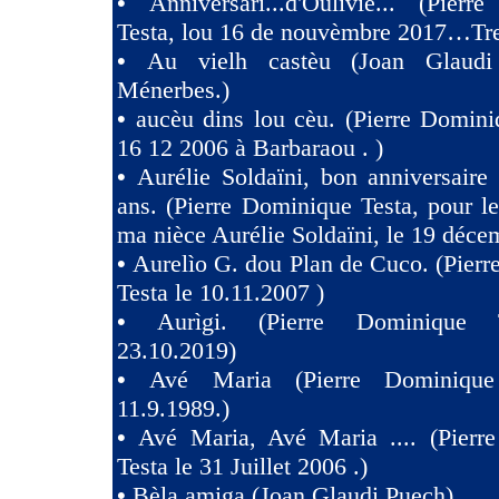
•
Anniversàri...d'Oulivié... (Pier
Testa, lou 16 de nouvèmbre 2017…Tres
•
Au vielh castèu (Joan Glaud
Ménerbes.)
•
aucèu dins lou cèu. (Pierre Domini
16 12 2006 à Barbaraou . )
•
Aurélie Soldaïni, bon anniversaire
ans. (Pierre Dominique Testa, pour l
ma nièce Aurélie Soldaïni, le 19 déce
•
Aurelìo G. dou Plan de Cuco. (Pier
Testa le 10.11.2007 )
•
Aurìgi. (Pierre Dominique 
23.10.2019)
•
Avé Maria (Pierre Dominique
11.9.1989.)
•
Avé Maria, Avé Maria .... (Pierr
Testa le 31 Juillet 2006 .)
•
Bèla amiga (Joan Glaudi Puech)