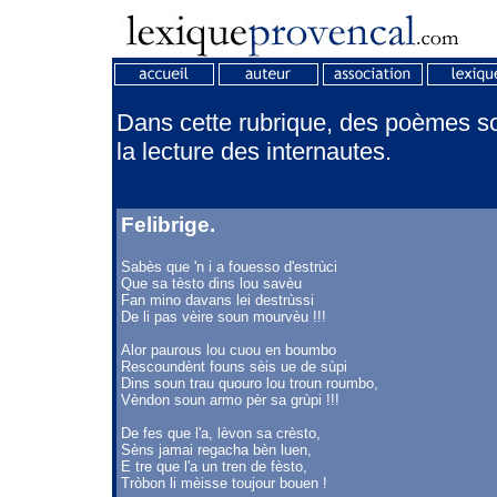
Dans cette rubrique, des poèmes son
la lecture des internautes.
Felibrige.
Sabès que 'n i a fouesso d'estrùci
Que sa tèsto dins lou savèu
Fan mino davans lei destrùssi
De li pas vèire soun mourvèu !!!
Alor paurous lou cuou en boumbo
Rescoundènt founs sèis ue de sùpi
Dins soun trau quouro lou troun roumbo,
Vèndon soun armo pèr sa grùpi !!!
De fes que l'a, lèvon sa crèsto,
Sèns jamai regacha bèn luen,
E tre que l'a un tren de fèsto,
Tròbon li mèisse toujour bouen !