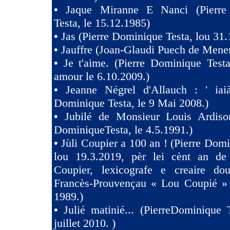
•
Jaque Miranne E Nanci (Pierre
Testa, le 15.12.1985)
•
Jas (Pierre Dominique Testa, lou 31.
•
Jauffre (Joan-Glaudi Puech de Mener
•
Je t'aime. (Pierre Dominique Test
amour le 6.10.2009.)
•
Jeanne Négrel d'Allauch : ' iaià
Dominique Testa, le 9 Mai 2008.)
•
Jubilé de Monsieur Louis Ardison
DominiqueTesta, le 4.5.1991.)
•
Jùli Coupier a 100 an ! (Pierre Domi
lou 19.3.2019, pèr lei cènt an de
Coupier, lexicografe e creaire dou
Francès-Prouvençau « Lou Coupié » 
1989.)
•
Julié matinié... (PierreDominique 
juillet 2010. )