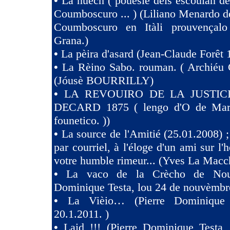
•
La nuèch ( pouesié deis escoulan de
Coumboscuro ... ) (Liliano Menardo de
Coumboscuro en Itàli prouvençalo
Grana.)
•
La pèira d'asard (Jean-Claude Forêt 
•
La Rèino Sabo. rouman. ( Archiéu 
(Jóusè BOURRILLY)
•
LA REVOUIRO DE LA JUSTIC
DECARD 1875 ( lengo d'O de Marsi
founetico. ))
•
La source de l'Amitié (25.01.2008) ;
par courriel, à l'éloge d'un ami sur l'h
votre humble rimeur... (Yves La Macc
•
La vaco de la Crècho de Nouv
Dominique Testa, lou 24 de nouvèmbr
•
La Vièio… (Pierre Dominique 
20.1.2011. )
•
Laid !!! (Pierre Dominique Tes