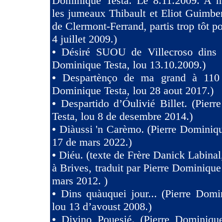
Dominique Testa. Le 8.11.2009. A m
les jumeaux Thibault et Eliot Guimb
de Clermont-Ferrand, partis trop tôt po
4 juillet 2009.)
•
Désiré SUOU de Villecroso dins V
Dominique Testa, lou 13.10.2009.)
•
Despartènço de ma grand à 110 
Dominique Testa, lou 28 aout 2017.)
•
Despartido d’Óulivié Billet. (Pier
Testa, lou 8 de desembre 2014.)
•
Diàussi 'n Carèmo. (Pierre Dominiqu
17 de mars 2022.)
•
Diéu. (texte de Frère Danick Labinal
à Brives, traduit par Pierre Dominique
mars 2012. )
•
Dins quàuquei jour... (Pierre Domi
lou 13 d’avoust 2008.)
•
Divino Pouesié. (Pierre Dominique