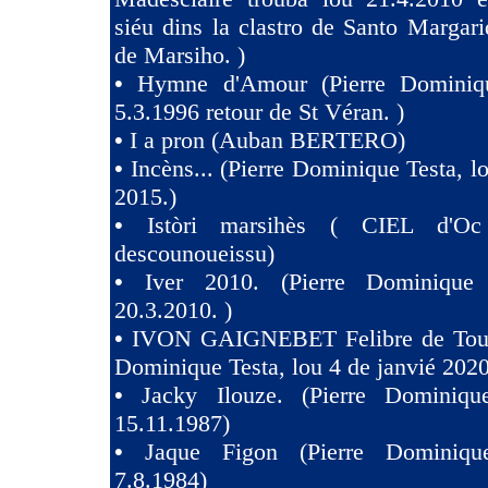
siéu dins la clastro de Santo Margari
de Marsiho. )
•
Hymne d'Amour (Pierre Dominiqu
5.3.1996 retour de St Véran. )
•
I a pron (Auban BERTERO)
•
Incèns... (Pierre Dominique Testa, l
2015.)
•
Istòri marsihès ( CIEL d'Oc
descounoueissu)
•
Iver 2010. (Pierre Dominique 
20.3.2010. )
•
IVON GAIGNEBET Felibre de Toul
Dominique Testa, lou 4 de janvié 2020
•
Jacky Ilouze. (Pierre Dominiqu
15.11.1987)
•
Jaque Figon (Pierre Dominiqu
7.8.1984)