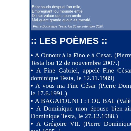
Esbrihaudo despuei l'an milo,
Empregnant lou mounde entié
De sèi valour que soun umilo
Mai quant grando quour' es mestié.
Pierre Dominique Testa. lou 28 de setèmbre 2020.
:: LES POÈMES ::
•
A Ounour à la Fino e à Cesar. (Pier
Testa lou 12 de nouvembre 2007.)
•
A Fine Gabriel, appelé Fine Césa
dominique Testa, le 12.11.1989)
•
A vous ma Fine César (Pierre Domi
le 17.6.1991.)
•
A BAGATOUNI ! : LOU BAL (Valèr
•
A Dominique mon épouse bien-aim
Dominique Testa, le 27.12.1988.)
•
A Grégoire VII. (Pierre Dominique