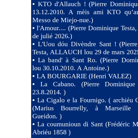
•
KTO d'Allauch ! (Pierre Dominique
13.12.2010. A mèis ami KTO qu’an
Messo de Miejo-nue.)
•
l'Amour.... (Pierre Dominique Testa,
de julié 2026.)
•
L'Uou dóu Divèndre Sant ! (Pierr
Testa, ALLAUCH lou 29 de mars 2025
•
La band' à Sant Ro. (Pierre Domin
lou 30.10.2010. A Antoine.)
•
LA BOURGARIE (Henri VALEZ)
•
La Cabano. (Pierre Dominique 
23.8.2014. )
•
La Cigalo e la Fournigo. ( archiéu 
(Marius Bourrelly, à Marseille
Gueidon. )
•
La coumunioun di Sant (Frédéric Mi
Abriéu 1858 )