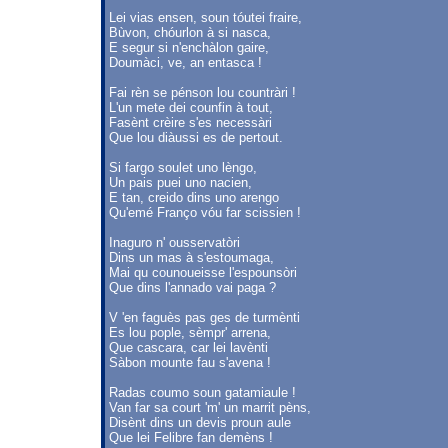
Lei vias ensen, soun tóutei fraire,
Bùvon, chóurlon à si nasca,
E segur si n'enchàlon gaire,
Doumàci, ve, an entasca !
Fai rèn se pénson lou countràri !
L'un mete dei counfin à tout,
Fasènt crèire s'es necessàri
Que lou diàussi es de pertout.
Si fargo soulet uno lèngo,
Un pais puei uno nacien,
E tan, creido dins uno arengo
Qu'emé Franço vóu far scissien !
Inaguro n' ousservatòri
Dins un mas à s'estoumaga,
Mai qu counoueisse l'espounsòri
Que dins l'annado vai paga ?
V 'en faguès pas ges de turmènti
Es lou pople, sèmpr' arrena,
Que cascara, car lei lavènti
Sàbon mounte fau s'avena !
Radas coumo soun gatamiaule !
Van far sa court 'm' un marrit pèns,
Disènt dins un devis proun aule
Que lei Felibre fan demèns !