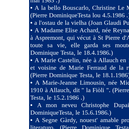
mai 1985 .)
•
A la bello Bouscarlo, Christine Le
(Pierre DominiqueTesta lou 4.5.1986 .
•
a l'ostau de la vielha (Joan Glaudi P
•
A Madame Elise Achard, née Reyna
à Aspremont, qui vécut à St Pierre d
toute sa vie, elle garda ses mouto
Dominique Testa, le 18.4.1986.)
•
A Marie Castelin, née à Allauch en 
et voisine de Marie Ferraud de la r
(Pierre Dominique Testa, le 18.1.1986
•
A Marie-Jeanne Limousin, née Mi
1910 à Allauch, dit " la Fiòli ". (Pie
Testa, le 15.2.1986 .)
•
A mon neveu Christophe Dupaig
DominiqueTesta, le 15.6.1986.)
•
A Segne Gàrdy, nouest' amable pro
literaturo. (Pierre Dominique Tes