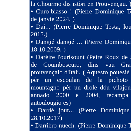
la Chourmo dis istòri en Prouvençau. 
•
Curo-biasso ! (Pierre Dominique T
de janvié 2024. )
•
Dai... (Pierre Dominique Testa, l
2015.)
•
Dangié dangié ... (Pierre Dominiqu
18.10.2009. )
•
Daréire l'ourisount (Péire Roux de
de Coumboscuro, dins vau Gra
prouvençalo d'Itàli. ( Aquesto pouesié
pèr un escoulan de la pichoto
mountagno pèr un drole dóu vilajoun
annado 2000 e 2004, recampa
antoulougio es)
•
Darrié jour... (Pierre Dominique
28.10.2017)
•
Darrièro nuech. (Pierre Dominique T