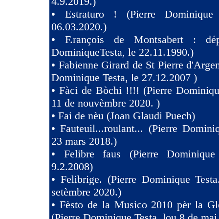
4.9.2019.)
•
Estraturo ! (Pierre Dominique
06.03.2020.)
•
F.rançois de Montsabert : dép
DominiqueTesta, le 22.11.1990.)
•
Fabienne Girard de St Pierre d'Argen
Dominique Testa, le 27.12.2007 )
•
Fàci de Bòchi !!!! (Pierre Dominiqu
11 de nouvèmbre 2020. )
•
Fai de nèu (Joan Glaudi Puech)
•
Fauteuil...roulant... (Pierre Domini
23 mars 2018.)
•
Felibre faus (Pierre Dominique
9.2.2008)
•
Felibrige. (Pierre Dominique Test
setèmbre 2020.)
•
Fèsto de la Musico 2010 pèr la Gl
(Pierre Dominique Testa, lou 8 de mai