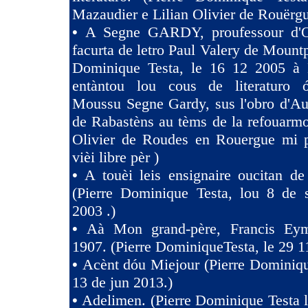
Mazaudier e Lilian Olivier de Rouërgu
•
A Segne GARDY, proufessour d'O
facurta de letro Paul Valery de Mountp
Dominique Testa, le 16 12 2005 à 
entàntou lou cous de literaturo 
Moussu Segne Gardy, sus l'obro d'Au
de Rabastèns au tèms de la refouarmo
Olivier de Roudes en Rouergue mi 
vièi libre pèr )
•
A touèi leis ensignaire oucitan d
(Pierre Dominique Testa, lou 8 de 
2003 .)
•
Aà Mon grand-père, Francis Eym
1907. (Pierre DominiqueTesta, le 29 1
•
Acènt dóu Miejour (Pierre Dominiqu
13 de jun 2013.)
•
Adelimen. (Pierre Dominique Testa 