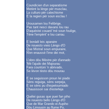
Coundicien d'un separatisme
Metènt la lèngo pèr musclau,
La culturo pèr catechisme
E la regien pèr soun esclau !
Urousamen lou Felibrige,
Pas tant nesci davans lou rau
D'aquéstei couard 'mé soun foulige,
Tène l'empènt' e lou carrau.
E bonàdi leis aparaire
De nouesto vieio Lèngo d'O
Que Mistral soun empuraire,
N'en enaussè l'ime dei mot,
L'obro dóu Mèstre pèr d'annado
'Mé l'ajudo dei Majourau
Fara countùni 'n abrivado,
Se lèvon tèsto dóu mourau
E se seguisson proun lei piado
Sèns reguiga, sèns serpeja,
E se sèns pu d'espetourniado
Chausisson sai d'esterleja
Quélei gusas que puei fan piho
De nouesto bello Lèngo d'O
Que de Mar Grando ei Aupiho
Dóu Limousin au flume Po,