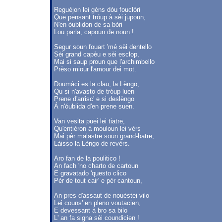
Reguèjon lei gèns dóu fouclòri
Que pensant tróup à sèi jupoun,
N'en óublidon de sa bòri
Lou parla, capoun de noun !
Segur soun fouart 'mé sèi dentello
Sèi grand capèu e sèi esclop,
Mai si saup proun que l'archimbello
Prèso miour l'amour dei mot.
Doumàci es la clau, la Lèngo,
Qu si n'avasto de tróup luen
Prene d'arrisc' e si deslèngo
Á n'óublida d'en prene suen.
Van vesita puei lei tiatre,
Qu'entièron à mouloun lei vèrs
Mai pèr malastre soun grand-batre,
Làisso la Lèngo de revèrs.
Aro fan de la poulitico !
An fach 'no charto de cartoun
E gravatado 'questo clico
Pèr de tout cair' e pèr cantoun,
An pres d'assaut de nouéstei vilo
Lei couns' en pleno voutacien,
E devessant à bro sa bilo
L' an fa signa sèi coundicien !