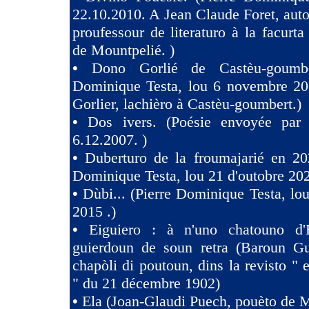
22.10.2010. A Jean Claude Foret, auto
proufessour de literaturo à la facurta
de Mountpelié. )
•
Dono Gorlié de Castèu-goumber
Dominique Testa, lou 6 novembre 2
Gorlier, lachièro à Castèu-goumbert.)
•
Dos ivers. (Poésie envoyée pa
6.12.2007. )
•
Duberturo de la froumajarié en 202
Dominique Testa, lou 21 d'outobre 202
•
Dùbi... (Pierre Dominique Testa, lou
2015 .)
•
Eiguiero : à n'uno chatouno d'
guierdoun de soun retra (Baroun Gui
chapòli di poutoun, dins la revisto " 
" du 21 décembre 1902)
•
Ela (Joan-Glaudi Puech, pouèto de 