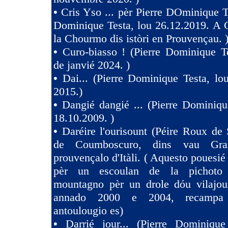
•
Cris Yso ... pèr Pierre DOminique Te
Dominique Testa, lou 26.12.2019. A 
la Chourmo dis istòri en Prouvençau. 
•
Curo-biasso ! (Pierre Dominique T
de janvié 2024. )
•
Dai... (Pierre Dominique Testa, l
2015.)
•
Dangié dangié ... (Pierre Dominiqu
18.10.2009. )
•
Daréire l'ourisount (Péire Roux de
de Coumboscuro, dins vau Gra
prouvençalo d'Itàli. ( Aquesto pouesié
pèr un escoulan de la pichoto
mountagno pèr un drole dóu vilajoun
annado 2000 e 2004, recampa
antoulougio es)
•
Darrié jour... (Pierre Dominique