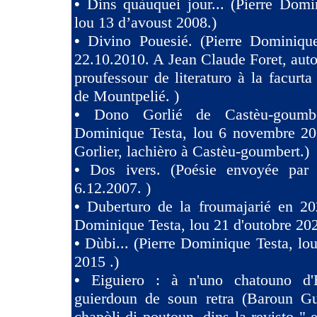
•
Dins quàuquei jour... (Pierre Domi
lou 13 d’avoust 2008.)
•
Divino Pouesié. (Pierre Dominique
22.10.2010. A Jean Claude Foret, auto
proufessour de literaturo à la facurta
de Mountpelié. )
•
Dono Gorlié de Castèu-goumber
Dominique Testa, lou 6 novembre 2
Gorlier, lachièro à Castèu-goumbert.)
•
Dos ivers. (Poésie envoyée pa
6.12.2007. )
•
Duberturo de la froumajarié en 202
Dominique Testa, lou 21 d'outobre 202
•
Dùbi... (Pierre Dominique Testa, lou
2015 .)
•
Eiguiero : à n'uno chatouno d'
guierdoun de soun retra (Baroun Gui
chapòli di poutoun, dins la revisto " 