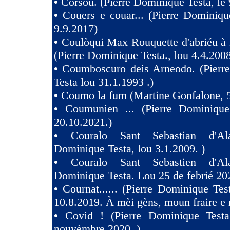
•
Còrsou. (Pierre Dominique Testa, le 
•
Couers e couar... (Pierre Dominiqu
9.9.2017)
•
Coulòqui Max Rouquette d'abriéu à
(Pierre Dominique Testa., lou 4.4.2008
•
Coumboscuro deis Arneodo. (Pierr
Testa lou 31.1.1993 .)
•
Coumo la fum (Martine Gonfalone, 5
•
Coumunien ... (Pierre Dominique
20.10.2021.)
•
Couralo Sant Sebastian d'Ala
Dominique Testa, lou 3.1.2009. )
•
Couralo Sant Sebastien d'Ala
Dominique Testa. Lou 25 de febrié 20
•
Cournat...... (Pierre Dominique Tes
10.8.2019. À mèi gèns, moun fraire e 
•
Covid ! (Pierre Dominique Test
nouvèmbre 2020. )