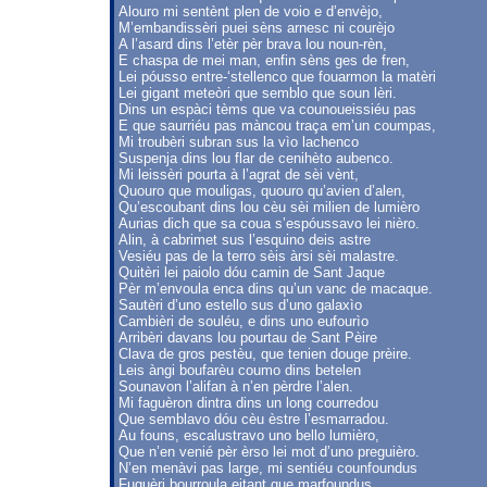
Alouro mi sentènt plen de voio e d’envèjo,
M’embandissèri puei sèns arnesc ni courèjo
A l’asard dins l’etèr pèr brava lou noun-rèn,
E chaspa de mei man, enfin sèns ges de fren,
Lei póusso entre-‘stellenco que fouarmon la matèri
Lei gigant meteòri que semblo que soun lèri.
Dins un espàci tèms que va counoueissiéu pas
E que saurriéu pas màncou traça em’un coumpas,
Mi troubèri subran sus la vìo lachenco
Suspenja dins lou flar de cenihèto aubenco.
Mi leissèri pourta à l’agrat de sèi vènt,
Quouro que mouligas, quouro qu’avien d’alen,
Qu’escoubant dins lou cèu sèi milien de lumièro
Aurias dich que sa coua s’espóussavo lei nièro.
Alin, à cabrimet sus l’esquino deis astre
Vesiéu pas de la terro sèis àrsi sèi malastre.
Quitèri lei paiolo dóu camin de Sant Jaque
Pèr m’envoula enca dins qu’un vanc de macaque.
Sautèri d’uno estello sus d’uno galaxìo
Cambièri de souléu, e dins uno eufourìo
Arribèri davans lou pourtau de Sant Pèire
Clava de gros pestèu, que tenien douge prèire.
Leis àngi boufarèu coumo dins betelen
Sounavon l’alifan à n’en pèrdre l’alen.
Mi faguèron dintra dins un long courredou
Que semblavo dóu cèu èstre l’esmarradou.
Au founs, escalustravo uno bello lumièro,
Que n’en venié pèr èrso lei mot d’uno preguièro.
N’en menàvi pas large, mi sentiéu counfoundus
Fuguèri bourroula eitant que marfoundus.