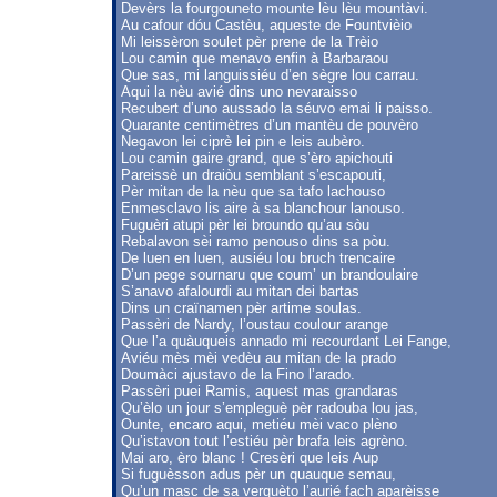
Devèrs la fourgouneto mounte lèu lèu mountàvi.
Au cafour dóu Castèu, aqueste de Fountvièio
Mi leissèron soulet pèr prene de la Trèio
Lou camin que menavo enfin à Barbaraou
Que sas, mi languissiéu d’en sègre lou carrau.
Aqui la nèu avié dins uno nevaraisso
Recubert d’uno aussado la séuvo emai li paisso.
Quarante centimètres d’un mantèu de pouvèro
Negavon lei ciprè lei pin e leis aubèro.
Lou camin gaire grand, que s’èro apichouti
Pareissè un draiòu semblant s’escapouti,
Pèr mitan de la nèu que sa tafo lachouso
Enmesclavo lis aire à sa blanchour lanouso.
Fuguèri atupi pèr lei broundo qu’au sòu
Rebalavon sèi ramo penouso dins sa pòu.
De luen en luen, ausiéu lou bruch trencaire
D’un pege sournaru que coum’ un brandoulaire
S’anavo afalourdi au mitan dei bartas
Dins un craïnamen pèr artime soulas.
Passèri de Nardy, l’oustau coulour arange
Que l’a quàuqueis annado mi recourdant Lei Fange,
Aviéu mès mèi vedèu au mitan de la prado
Doumàci ajustavo de la Fino l’arado.
Passèri puei Ramis, aquest mas grandaras
Qu’èlo un jour s’empleguè pèr radouba lou jas,
Ounte, encaro aqui, metiéu mèi vaco plèno
Qu’istavon tout l’estiéu pèr brafa leis agrèno.
Mai aro, èro blanc ! Cresèri que leis Aup
Si fuguèsson adus pèr un quauque semau,
Qu’un masc de sa verguèto l’aurié fach aparèisse