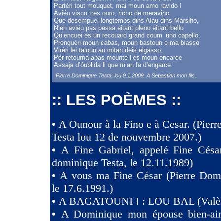
Partèri tout mouquet, mai moun amo ravido !
Aviéu viscu tres ouro, richo de meraviho
Que desempuei longtemps dins Alau dins Marsiho,
N’en aviéu pas passa eitant pleno eitant bello
Qu’encuei es un recouard grand coum’ uno capello.
Prenguèri moun cabas, moun bastoun e ma biasso
Virèri lei taloun au mitan deis eigasso,
Pèr retourna abas mounte l’es moun encarce
Assaja d’óublida li que m’an fa d’engarce.
Pierre Dominique Testa, lou 9.1.2009. A Sebastien mon fils.
:: LES POÈMES ::
•
A Ounour à la Fino e à Cesar. (Pier
Testa lou 12 de nouvembre 2007.)
•
A Fine Gabriel, appelé Fine Césa
dominique Testa, le 12.11.1989)
•
A vous ma Fine César (Pierre Domi
le 17.6.1991.)
•
A BAGATOUNI ! : LOU BAL (Valèr
•
A Dominique mon épouse bien-aim