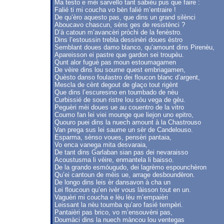
Ma testo e mèi sarvello tant sabiéu pus que faire :
Falié ti mi coucha vo bèn falié m’entraire !
De qu’èro aquesto pas, que dins un grand silènci
Aboucavo chascun, sèns ges de resistènci ?
D’à catoun m’avancèri pròchi de la fenèstro.
Dins l’estoussin trebla dessinèri doues èstro
Semblant doues damo blanco, qu’amount dins Pirenèu,
Apareisson ei pastre que gardon sei troupèu.
Qunt alor fuguè pas moun estoumagamen
De vèire dins lou sourne quest embriagamen,
Quèsto danso foulastro dei floucon blanc d’argent,
Mescla de cènt degout de glaço tout rigènt
Que dins l’escuresino en toumbado de nèu
Curbissié de soun ristre lou sòu vega de gèu.
Peguèri mèi doues ue au couentro de la vitro
Coumo fan lei viei mounge que liejon uno epitro,
Quouro puei dins la nuech amount à la Chastrouso
Van prega sus lei saume un sèr de Candelouso.
Esparma, sènso voues, pensèri pantaia,
Vo enca vanega mita desvaraia,
De tant dins Garlaban sian pas dei nevaraisso
Acoustusma li vèire, enmantela li baisso.
De la grando esmóugudo, dei lagrèmo espounchèron
Qu’ei cantoun de mèis ue, arrage desboundèron.
De longo dins leis èr dansavon à cha un
Lei floucoun qu’en ivèr vous làisson tout en un.
Vaguèri mi coucha e lèu lèu m’empaièri
Leissant la nèu toumba qu’aro fasié tempèri.
Pantaièri pas brico, vo m’ensouvèni pas,
Doumàci dins la nuech màncou lou ventegas