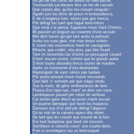
Un pin de tres cents an sènso mi faire pache,
Trestoumbè çai-davans dins un fan de casudo
Que cresèri alor, qu’èro ma mouart vengudo !
Aguèri just lou tèms de proun m’embourdesca,
E de m’engarça luen, sènso pas ges tresca,
Pèr defugi lou tuert que faguè terro-trèmo
Que verai v’ai pensa, fuguesse moun Sant Chrèmo…
Mi pauvèri un brigoun au couentre d’uno arcoulo
Mei dènt fasien gin-gin tant aviéu la pahoulo.
Aviéu lou cuou gela, mei man èroun violeto
E moun nas mourvelous fasié lei castagneto.
Miracle, que cridèri, oòu atou, pas bèn fouart
Tant mi ressentiéu las d’èstre un pessuguet couard
D’èstr’ encaro vivènt, mèntre que lei grands aubre
S’èron toueis afoundra breca coumo de maubre.
Après un moumenet d’ista destrantaia
Reprenguèri de vanc sènso pas badaia
Pèr avera amount moun maset rescoundu
Que falié ’n’ estirado pèr que siégui rendu.
Sus la routo, de gèns embourrassa de lano
Flouca d’un tapo-nas, mant’ un dins uno vano,
Lambrejavon panard pèr mitan lei rambuei
Car tenien gaire drech qu’avien marrit escuei.
Un joueine darnagas que fasié lou marjasso
Dansavo sus d’un pèd pèr defugi l’aigasso
Qu’au mié de la carrairo rajavo dóu relam,
De tant que iéu cresèri que mourié de la fam.
Ero tout foulastras que fasié sèi sissono.
Semblavo si clencha coum’ uno courbo-dono.
Puei si revertegavo tau un bericouquet