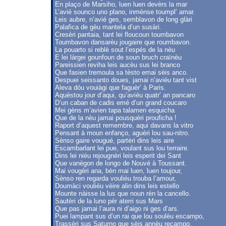
En plaço de Marsiho, luen luen devèrs la mar
L’avié sounco uno plano, inmènse toumpl’ amar.
Leis aubre, n’avié ges, semblavon de long glàri
Palafica de gèu mantela d’un susàri.
Cresèri pantaia, tant lei floucoun toumbavon
Toumbavon dansarèu jougaire que roumbavon.
La pouarto si reblè sout l’espés de la nèu
E lei làrgei gounfoun de soun bruch craïnèu
Pareissien reviha leis aucèu sus lei branco
Que fasien tremoula sa tèsto emai sèis anco.
Despuei seissanto doues, jamai n’aviéu tant vist
Aleva dóu vouiàgi que faguèr’ à Paris.
Aquèstou jour d’aqui, qu’aviéu quatr’ an pancaro
D’un caban de cadis emé d’un grand coucaro
Mei gèns m’avien tapa talamen esquicha
Que de la nèu jamai pousquèri prouficha !
Raport d’aquest remembre, aqui davans la vitro
Pensant à moun enfanço, aguèri lou sau-nitro.
Sènso gaire vougué, partèri dins leis aire
Escambarlant lei pue, voulant sus lou terraire.
Dins lei niéu rejougnèri leis esperit dei Sant
Que vanègon de longo de Nouvé à Toussant.
Mai vougèri ana, bèn mai luen, luen toujour,
Sènso ren regarda vouliéu trouba l’amour,
Doumàci vouliéu vèire alin dins leis estello
Mounte nàisse la lus que noun rèn la cancello.
Sautèri de la luno pèr aterri sus Mars
Que pas jamai l’aura ni d’aigo ni ges d’ars.
Puei lampant sus d’un rai que lou soulèu escampo,
Trassèri sus Saturno que sèis annèu recampo.