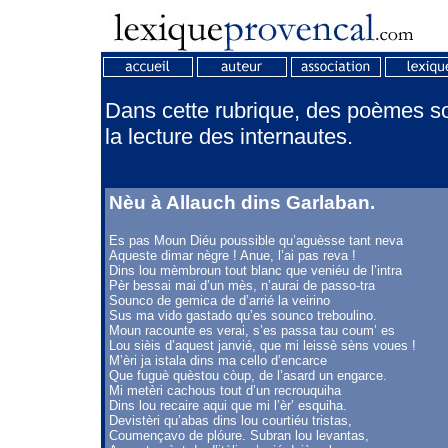
Dans cette rubrique, des poèmes son
la lecture des internautes.
Nèu à Allauch dins Garlaban.
Es pas Moun Diéu poussible qu’aguèsse tant neva
Aqueste dimar nègre ! Anue, l’ai pas reva !
Dins lou mèmbroun tout blanc que veniéu de l’intra
Pèr bessai mai d’un mès, n’aurai de passo-tra
Sounco de gemica de d’arrié la veirino
Sus ma vido gastado qu’es sounco treboulino.
Moun racounte es verai, s’es passa tau coum’ es
Lou sièis d’aquest janvié, que mi leissè sèns voues !
M’èri ja istala dins ma cello d’encarce
Que fuguè quèstou còup, de l’asard un engarce.
Mi metèri cachous tout d’un recrouquiha
Dins lou recaire aqui que mi l’èr’ esquiha.
Devistèri qu’abas dins lou courtiéu tristas,
Coumençavo de plóure. Subran lou levantas,