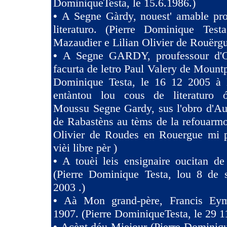
DominiqueTesta, le 15.6.1986.)
•
A Segne Gàrdy, nouest' amable pro
literaturo. (Pierre Dominique Tes
Mazaudier e Lilian Olivier de Rouërgu
•
A Segne GARDY, proufessour d'O
facurta de letro Paul Valery de Mountp
Dominique Testa, le 16 12 2005 à 
entàntou lou cous de literaturo 
Moussu Segne Gardy, sus l'obro d'Au
de Rabastèns au tèms de la refouarmo
Olivier de Roudes en Rouergue mi 
vièi libre pèr )
•
A touèi leis ensignaire oucitan d
(Pierre Dominique Testa, lou 8 de 
2003 .)
•
Aà Mon grand-père, Francis Eym
1907. (Pierre DominiqueTesta, le 29 1
•
Acènt dóu Miejour (Pierre Dominiqu