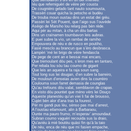
Iéu que referniguèri de vèire pèr cousta
De cougnièro gelado tant nauto soumousta,
Trassèri couar quicha la petocho ei budèu
De trouba moun oustau dins un estat dei grèu.
Passèri lei Sèt Pouent, que l’aigo sus l’ouvède
Asèigo de Marsiho lou relarg pas bèn rède.
Aqui pèr au mitan, à cha un dóu bartas
Dins un craïnamen toumbavon leis aubras.
E puei subre la vìo, un rambai de ramiho
Empouvera de nèu e de rusco en poutiho,
Fasié mesclo au brancun que s’èro desbrasca.
Lampèri ’mé lei brigo de vèire fendascla
De pege de cent an e bessai mai encaro,
Que tremoulant dóu pes, s’èron mes en tantaro,
Per rebala lou sòu tau coumo de gigant
Que leis an aqueira e fa raja soun sang.
Tout long sus lei dougan, d’en subre la barreiro,
De mouloun d’enseias avien dins la courrèiro
Coulouma soun farret demasia de counglas
Qu’au trefouns dóu valat, semblavon de crapas.
En visto dóu pountet que mèno vèrs lei Douço
Aqueste planestèu qu’un viei li fai de brousso,
Cujèri bèn alor d’ana tras la fourest,
Pèr mi gandi pus lèu, sènso pas mai d’arrest,
A l’oustau eilamount, alin à Barbaraou,
Ounte ma pauro frumo, m’esperav’ amoundaut.
Subran coumo vaguèri recouida sus la draio,
Qu’aviéu à mié boutèu quàsi fin qu’à la taio
De nèu, enca de nèu que mi fasien empache,