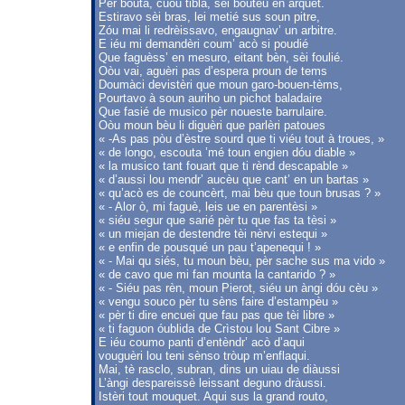
Pèr bouta, cuou tibla, sèi boutèu en arquet.
Estiravo sèi bras, lei metié sus soun pitre,
Zóu mai li redrèissavo, engaugnav’ un arbitre.
E iéu mi demandèri coum’ acò si poudié
Que faguèss’ en mesuro, eitant bèn, sèi foulié.
Oòu vai, aguèri pas d’espera proun de tems
Doumàci devistèri que moun garo-bouen-tèms,
Pourtavo à soun auriho un pichot baladaire
Que fasié de musico pèr noueste barrulaire.
Oòu moun bèu li diguèri que parlèri patoues
« -As pas pòu d’èstre sourd que ti viéu tout à troues, »
« de longo, escouta ’mé toun engien dóu diable »
« la musico tant fouart que ti rènd descapable »
« d’aussi lou mendr’ aucèu que cant’ en un bartas »
« qu’acò es de councèrt, mai bèu que toun brusas ? »
« - Alor ò, mi faguè, leis ue en parentèsi »
« siéu segur que sarié pèr tu que fas ta tèsi »
« un miejan de destendre tèi nèrvi estequi »
« e enfin de pousqué un pau t’apenequi ! »
« - Mai qu siés, tu moun bèu, pèr sache sus ma vido »
« de cavo que mi fan mounta la cantarido ? »
« - Siéu pas rèn, moun Pierot, siéu un àngi dóu cèu »
« vengu souco pèr tu sèns faire d’estampèu »
« pèr ti dire encuei que fau pas que tèi libre »
« ti faguon óublida de Crìstou lou Sant Cibre »
E iéu coumo panti d’entèndr’ acò d’aqui
vouguèri lou teni sènso tròup m’enflaqui.
Mai, tè rasclo, subran, dins un uiau de diàussi
L’àngi despareissè leissant deguno dràussi.
Istèri tout mouquet. Aqui sus la grand routo,