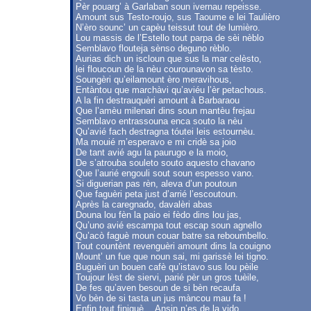
Pèr pouarg’ à Garlaban soun ivernau repeisse.
Amount sus Testo-roujo, sus Taoume e lei Taulièro
N’èro sounc’ un capèu teissut tout de lumièro.
Lou massis de l’Estello tout parpa de sèi nèblo
Semblavo flouteja sènso deguno rèblo.
Aurias dich un iscloun que sus la mar celèsto,
lei floucoun de la nèu courounavon sa tèsto.
Soungèri qu’eilamount èro meravihous,
Entàntou que marchàvi qu’aviéu l’èr petachous.
A la fin destrauquèri amount à Barbaraou
Que l’amèu milenari dins soun mantèu frejau
Semblavo entrassouna enca souto la nèu
Qu’avié fach destragna tóutei leis estournèu.
Ma mouié m’esperavo e mi cridè sa joio
De tant avié agu la paurugo e la moio,
De s’atrouba souleto souto aquesto chavano
Que l’aurié engouli sout soun espesso vano.
Si diguerian pas rèn, aleva d’un poutoun
Que faguèri peta just d’arrié l’escoutoun.
Après la caregnado, davalèri abas
Douna lou fèn la paio ei fèdo dins lou jas,
Qu’uno avié escampa tout escap soun agnello
Qu’acò faguè moun couar batre sa reboumbello.
Tout countènt revenguèri amount dins la couigno
Mount’ un fue que noun sai, mi garissè lei tigno.
Buguèri un bouen cafè qu’istavo sus lou pèile
Toujour lèst de siervi, parié pèr un gros tuèile,
De fes qu’aven besoun de si bèn recaufa
Vo bèn de si tasta un jus màncou mau fa !
Enfin tout finiguè… Ansin n’es de la vido.