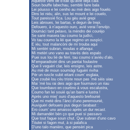
Aqueste vènt de d’itàli qu’avié dejà cala
Soun bouffe labechau, semblè faire bala
Lei póusso e lei ceniho au mié deis aigo fouelo.
Dins lei niéu, alin, sus lei mount e lei couelo,
Tout pareissié fica. Lou gèu avié grepi
Leis abroues, lei bartas, e degun de trepi,
Defouero, à n’aquesto ouro, avié verai l’envèjo.
Doumàci tant pelavo, la mèndro dei courèjo
Se sarié masera tau coumo la judìci,
Vo tau coumo la lèi que regimo un ouspìci.
E iéu, tout malancòni de mi trouba aqui
Mi sentèri subran, moulas e aflanqui.
Mi metèri uno vano au travès deis espalo
Puei sus lou lié de fèrri, tau coumo s’aviéu d’alo,
M’emparadisèri dins un pantai foulastre
Que li veguèri clar, leis ensigno, leis astre.
Au mié de moun soumiàgi fuguèri riviha
Pèr un ruscle subit eitant coum’ esglaia,
Que zoubè lou cèu triste noun pas ’mé sèis uiau
Mai ’mé lou rai deis aigo que fourmavo un riau
Que toumbavo en courtino à vous escalustra,
Coumo fan lei souié qu’an barni e lustra !
Après uno miej’ ouro d’aquesto brefounié
Que mi metè dins l’ànci d’uno peremounié,
Auviguèri defouero pus degun tarabast :
Ero coum’ uno amaisso après un dur recast.
Mi damandèri bèn ço que puei si passavo
Que tout fague soun chut. Que subran d’uno cavo
Tóutei si fagon mut, à si palafica
D’uno talo manièro, que pensèri pica