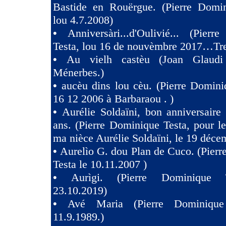
Bastide en Rouërgue. (Pierre Domin
lou 4.7.2008)
•
Anniversàri...d'Oulivié... (Pier
Testa, lou 16 de nouvèmbre 2017…Tres
•
Au vielh castèu (Joan Glaud
Ménerbes.)
•
aucèu dins lou cèu. (Pierre Domini
16 12 2006 à Barbaraou . )
•
Aurélie Soldaïni, bon anniversaire
ans. (Pierre Dominique Testa, pour l
ma nièce Aurélie Soldaïni, le 19 déce
•
Aurelìo G. dou Plan de Cuco. (Pier
Testa le 10.11.2007 )
•
Aurìgi. (Pierre Dominique 
23.10.2019)
•
Avé Maria (Pierre Dominique
11.9.1989.)