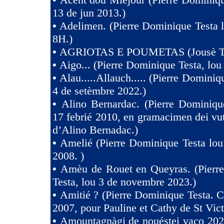
13 de jun 2013.)
•
Adelimen. (Pierre Dominique Testa 
8H.)
•
AGRIOTAS E POUMETAS (Jousè 
•
Aigo... (Pierre Dominique Testa, lou
•
Alau.....Allauch..... (Pierre Dominiq
4 de setèmbre 2022.)
•
Alino Bernardac. (Pierre Dominiqu
17 febrié 2010, en gramacimen dei v
d’Alino Bernadac.)
•
Amelié (Pierre Dominique Testa lou
2008. )
•
Amèu de Rouet en Queyras. (Pierr
Testa, lou 3 de novembre 2023.)
•
Amitié ? (Pierre Dominique Testa. C
2007, pour Pauline et Cathy de St Vict
•
Amountagnàgi de nouéstei vaco 2