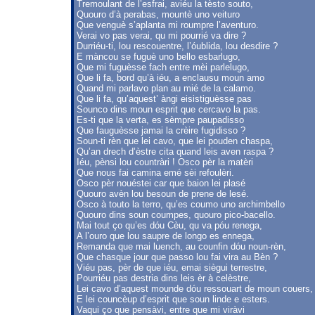
Tremoulant de l’esfrai, aviéu la tèsto souto,
Quouro d’à perabas, mountè uno veituro
Que venguè s’aplanta mi roumpre l’aventuro.
Verai vo pas verai, qu mi pourrié va dire ?
Durriéu-ti, lou rescouentre, l’óublida, lou desdire ?
E màncou se fuguè uno bello esbarlugo,
Que mi fuguèsse fach entre mèi parlelugo,
Que li fa, bord qu’à iéu, a enclausu moun amo
Quand mi parlavo plan au mié de la calamo.
Que li fa, qu’aquest’ àngi eisistiguèsse pas
Sounco dins moun esprit que cercavo la pas.
Es-ti que la verta, es sèmpre paupadisso
Que fauguèsse jamai la crèire fugidisso ?
Soun-ti rèn que lei cavo, que lei pouden chaspa,
Qu’an drech d’èstre cita quand leis aven raspa ?
Iéu, pènsi lou countràri ! Osco pèr la matèri
Que nous fai camina emé sèi refoulèri.
Osco pèr nouéstei car que baion lei plasé
Quouro avèn lou besoun de prene de lesé.
Osco à touto la terro, qu’es coumo uno archimbello
Quouro dins soun coumpes, quouro pico-bacello.
Mai tout ço qu’es dóu Cèu, qu va póu renega,
A l’ouro que lou saupre de longo es ennega,
Remanda que mai luench, au counfin dóu noun-rèn,
Que chasque jour que passo lou fai vira au Bèn ?
Viéu pas, pèr de que iéu, emai siègui terrestre,
Pourriéu pas destria dins leis èr à celèstre,
Lei cavo d’aquest mounde dóu ressouart de moun couers,
E lei councèup d’esprit que soun linde e esters.
Vaqui ço que pensàvi, entre que mi viràvi