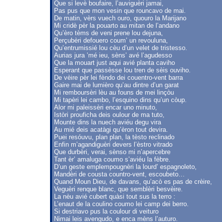
Que si levè boufaire, l’auviguèri jamai,
Pas pus que mon vesin que rouncavo de mai.
De matin, vèrs vuech ouro, quouro la Marijano
Mi cridè pèr la pouarto au mitan de l’andano
Qu’èro tèms de veni prene lou dejuna,
Perçubèri defouero coum’ un revouluna,
Qu’entrumissié lou cèu d’un velet de tristesso.
Aurias jura ’mé ieu, sèns’ avé l’agudesso
Que la mouart just aqui avié planta caviho
Esperant que passèsse lou tren de sèis ouviho.
De vèire pèr lei fèndo dei couentro-vent barra
Gaire mai de lumièro qu’au dintre d’un garat
Mi remboursèri lèu au founs de mei linçòu
Mi tapèri lei cambo, l’esquino dins qu’un còup.
Alor mi paleissèri encar uno minuto,
Istòri prouficha deis oulour de ma tuto,
Mounte dins la nuech aviéu degu vira
Au mié deis acatàgi qu’èron tout devira.
Puei resóuvu, plan plan, la tèsto reclinado
Enfin m’agandiguèri devers l’èstro vitrado
Que durbèri, verai, sènso mi n’apercebre
Tant èr’ amaluga coumo s’aviéu la fèbre.
D’un geste emplempougnèri la lourd’ espagnoleto,
Mandèri de cousta countro-vent, escoubeto…
Quand Moun Dieu, de davans, qu’acò es pas de crèire,
Veguèri renque blanc, que semblèri besvèire.
La nèu avié cubert quàsi tout sus la terro :
L’enaut de la coulino coumo lei camp dei berro.
Si destriavo pus la coulour di veituro
Nimai leis avengudo, e enca mèns l’auturo.