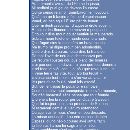
Au momènt d’avera, de l‘Eterne la jasso,
Mi revihèri puei çai de davans l’aurasso
Ounte sènso relàmbi, toumbavon lei floucoun,
Qu’à cha un li fasiéu mèis ue d’espalancoun.
Vouei, èri ben aqui ! E èro pèr de bouen
Que mi destrassounàvi d’aqueste drole souem.
E toujour les floucon toumbavon à pougnado
E toujour dins moun couar sentiéu la mauparado.
Subran moun telefone mandè soun bramadis
Que faguè dins la coursièro un brave pastis.
Ma frumo mi diguè proun bèn adoulentido,
Qu’èro dins Barbarau, touto dins la transido,
De tant l’avié de nèu que descessavo pas
De recurbi l’oustau dóu pus blanc dei bourras.
« ai pòu que mi cridavo… ai pòu que tout derune »
« tèi fèdo lei viéu pas… ai pòu que revoulune… »
« vene lèu e fas vite, tout’ aro lou teulat »
« s’esclapo tout soulet e s’en vai au valat. »
Iéu pres d’uno foulié, sàuti leis escaié
Bùti de l’entrepas la pouarto, e rambaié
Coumo s’anàvi soul counquista ’n nouvèu mounde,
Sourtèri bastestié sèns pensa que tout founde.
E prenènt lèu la routo, pèr Lei Quatre Saisoun,
Que fai toujour pensa au prenoum de Susoun,
M’estauvèri demié lei veituro estancado
Qu’aqui sus lei ribas s’èron embourdescado.
La raisso aqui calè ! Lou cèu couleur de lach
Espessi d’uno nèblo coumo avié jamai fach
Entirè sus l’amèu lei sago z-e lei niéu
Que semblavon s’uni en un bel imeniéu.