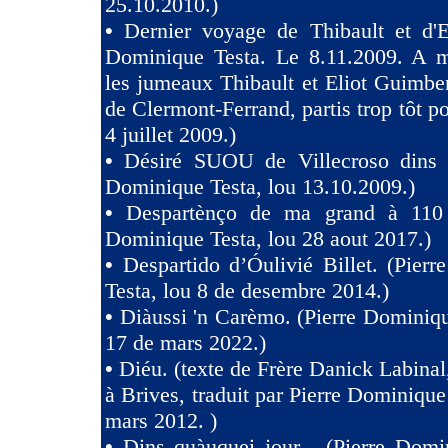
25.10.2010.)
•
Dernier voyage de Thibault et d'El
Dominique Testa. Le 8.11.2009. A m
les jumeaux Thibault et Eliot Guimb
de Clermont-Ferrand, partis trop tôt po
4 juillet 2009.)
•
Désiré SUOU de Villecroso dins V
Dominique Testa, lou 13.10.2009.)
•
Despartènço de ma grand à 110 
Dominique Testa, lou 28 aout 2017.)
•
Despartido d’Óulivié Billet. (Pier
Testa, lou 8 de desembre 2014.)
•
Diàussi 'n Carèmo. (Pierre Dominiqu
17 de mars 2022.)
•
Diéu. (texte de Frère Danick Labinal
à Brives, traduit par Pierre Dominique
mars 2012. )
•
Dins quàuquei jour... (Pierre Domi