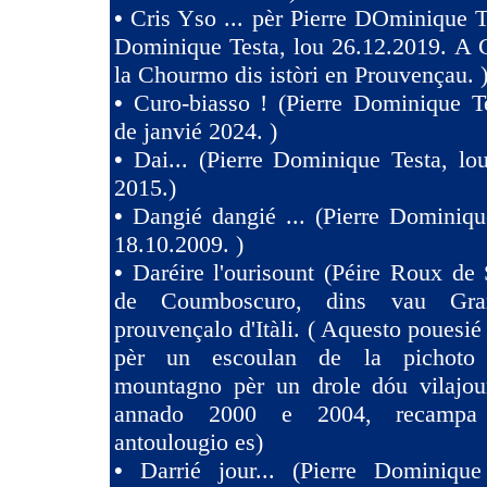
•
Cris Yso ... pèr Pierre DOminique Te
Dominique Testa, lou 26.12.2019. A 
la Chourmo dis istòri en Prouvençau. 
•
Curo-biasso ! (Pierre Dominique T
de janvié 2024. )
•
Dai... (Pierre Dominique Testa, l
2015.)
•
Dangié dangié ... (Pierre Dominiqu
18.10.2009. )
•
Daréire l'ourisount (Péire Roux de
de Coumboscuro, dins vau Gra
prouvençalo d'Itàli. ( Aquesto pouesié
pèr un escoulan de la pichoto
mountagno pèr un drole dóu vilajoun
annado 2000 e 2004, recampa
antoulougio es)
•
Darrié jour... (Pierre Dominique