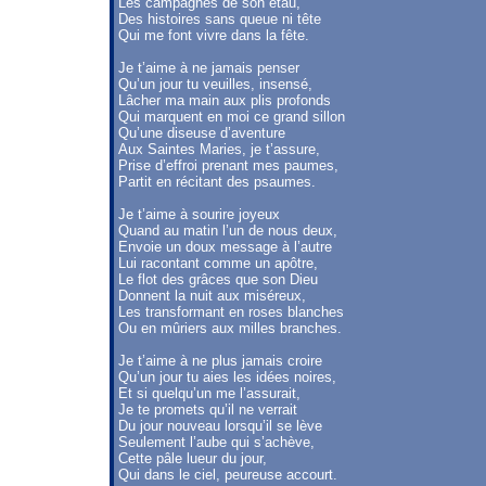
Les campagnes de son étau,
Des histoires sans queue ni tête
Qui me font vivre dans la fête.
Je t’aime à ne jamais penser
Qu’un jour tu veuilles, insensé,
Lâcher ma main aux plis profonds
Qui marquent en moi ce grand sillon
Qu’une diseuse d’aventure
Aux Saintes Maries, je t’assure,
Prise d’effroi prenant mes paumes,
Partit en récitant des psaumes.
Je t’aime à sourire joyeux
Quand au matin l’un de nous deux,
Envoie un doux message à l’autre
Lui racontant comme un apôtre,
Le flot des grâces que son Dieu
Donnent la nuit aux miséreux,
Les transformant en roses blanches
Ou en mûriers aux milles branches.
Je t’aime à ne plus jamais croire
Qu’un jour tu aies les idées noires,
Et si quelqu’un me l’assurait,
Je te promets qu’il ne verrait
Du jour nouveau lorsqu’il se lève
Seulement l’aube qui s’achève,
Cette pâle lueur du jour,
Qui dans le ciel, peureuse accourt.