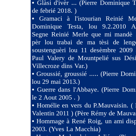
•
Glàsi d'ivèr ... (Pierre Dominique T
de febrié 2018. )
•
Gramaci à l'istourian Reinié Mer
Dominique Testa, lou 9.2.2010 A 
Segne Reinié Merle que mi mandè s
pèr lou trabai de ma tèsi de len
soustenguèri lou 11 desèmbre 2009 à
Paul Valery de Mountpelié sus Dés
Villecroze dins Var.)
•
Groussié, groussié ..... (Pierre Dom
lou 29 mai 2013.)
•
Guerre dans l'Abbaye. (Pierre Dom
le 2 Aout 2005 . )
•
Homélie en vers du P.Mauvaisin. ( 
Valentin 2011 ) (Père Rémy de Mauva
•
Hommage à René Roig, un ami dispa
2003. (Yves La Macchia)