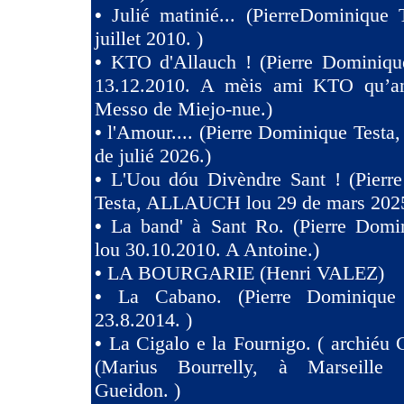
•
Julié matinié... (PierreDominique 
juillet 2010. )
•
KTO d'Allauch ! (Pierre Dominique
13.12.2010. A mèis ami KTO qu’an
Messo de Miejo-nue.)
•
l'Amour.... (Pierre Dominique Testa,
de julié 2026.)
•
L'Uou dóu Divèndre Sant ! (Pierr
Testa, ALLAUCH lou 29 de mars 2025
•
La band' à Sant Ro. (Pierre Domin
lou 30.10.2010. A Antoine.)
•
LA BOURGARIE (Henri VALEZ)
•
La Cabano. (Pierre Dominique 
23.8.2014. )
•
La Cigalo e la Fournigo. ( archiéu 
(Marius Bourrelly, à Marseille
Gueidon. )