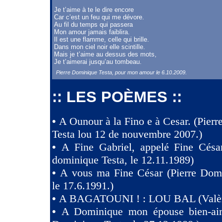
Je t’aime à te le dire encore
Car c’est un feu qui me dévore.
Au fil du temps qui passera
Mon amour jamais faiblira.
Il est une flamme, celle qui brille.
Dans mon ciel noir elle scintille.
Mais je t’aime au dessus des mots,
Je t’aimerai jusqu’au tombeau.
Pierre Dominique Testa, pour mon amour le 6.10.2009.
:: LES POÈMES ::
•
A Ounour à la Fino e à Cesar. (Pier
Testa lou 12 de nouvembre 2007.)
•
A Fine Gabriel, appelé Fine Césa
dominique Testa, le 12.11.1989)
•
A vous ma Fine César (Pierre Domi
le 17.6.1991.)
•
A BAGATOUNI ! : LOU BAL (Valèr
•
A Dominique mon épouse bien-aim