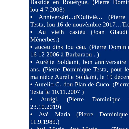
Bastide en Rouërgue. (Pierre Domin
lou 4.7.2008)
•
Anniversàri...d'Oulivié... (Pier
Testa, lou 16 de nouvèmbre 2017…Tres
•
Au vielh castèu (Joan Glaud
Ménerbes.)
•
aucèu dins lou cèu. (Pierre Domini
16 12 2006 à Barbaraou . )
•
Aurélie Soldaïni, bon anniversaire
ans. (Pierre Dominique Testa, pour l
ma nièce Aurélie Soldaïni, le 19 déce
•
Aurelìo G. dou Plan de Cuco. (Pier
Testa le 10.11.2007 )
•
Aurìgi. (Pierre Dominique 
23.10.2019)
•
Avé Maria (Pierre Dominique
11.9.1989.)