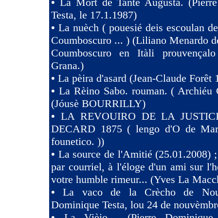
•
La Mort de Tante Augusta. (Pierr
Testa, le 17.1.1987)
•
La nuèch ( pouesié deis escoulan de
Coumboscuro ... ) (Liliano Menardo de
Coumboscuro en Itàli prouvençalo
Grana.)
•
La pèira d'asard (Jean-Claude Forêt 
•
La Rèino Sabo. rouman. ( Archiéu 
(Jóusè BOURRILLY)
•
LA REVOUIRO DE LA JUSTIC
DECARD 1875 ( lengo d'O de Marsi
founetico. ))
•
La source de l'Amitié (25.01.2008) ;
par courriel, à l'éloge d'un ami sur l'h
votre humble rimeur... (Yves La Macc
•
La vaco de la Crècho de Nouv
Dominique Testa, lou 24 de nouvèmbr
•
La Vièio… (Pierre Dominique 