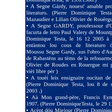
•
A Segne Gàrdy, nouest' amable pro
literaturo. (Pierre Dominique Tes
Mazaudier e Lilian Olivier de Rouërgu
•
A Segne GARDY, proufessour d'O
facurta de letro Paul Valery de Mountp
Dominique Testa, le 16 12 2005 à 
entàntou lou cous de literaturo 
Moussu Segne Gardy, sus l'obro d'Au
de Rabastèns au tèms de la refouarmo
Olivier de Roudes en Rouergue mi 
vièi libre pèr )
•
A touèi leis ensignaire oucitan d
(Pierre Dominique Testa, lou 8 de 
2003 .)
•
Aà Mon grand-père, Francis Eym
1907. (Pierre DominiqueTesta, le 29 1
•
Acènt dóu Miejour (Pierre Dominiqu