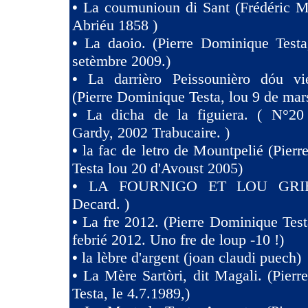
•
La coumunioun di Sant (Frédéric Mi
Abriéu 1858 )
•
La daoio. (Pierre Dominique Testa
setèmbre 2009.)
•
La darrièro Peissounièro dóu vi
(Pierre Dominique Testa, lou 9 de mar
•
La dicha de la figuiera. ( N°20 
Gardy, 2002 Trabucaire. )
•
la fac de letro de Mountpelié (Pier
Testa lou 20 d'Avoust 2005)
•
LA FOURNIGO ET LOU GRIE
Decard. )
•
La fre 2012. (Pierre Dominique Test
febrié 2012. Uno fre de loup -10 !)
•
la lèbre d'argent (joan claudi puech)
•
La Mère Sartòri, dit Magali. (Pier
Testa, le 4.7.1989,)