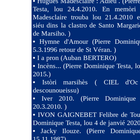
•
Hugues Madesclaire : Adiéu . (Pier
Testa, lou 24.4.2010. En memòri
Madesclaire trouba lou 21.4.2010 e
siéu dins la clastro de Santo Margari
de Marsiho. )
•
Hymne d'Amour (Pierre Dominiqu
5.3.1996 retour de St Véran. )
•
I a pron (Auban BERTERO)
•
Incèns... (Pierre Dominique Testa, l
2015.)
•
Istòri marsihès ( CIEL d'Oc
descounoueissu)
•
Iver 2010. (Pierre Dominique 
20.3.2010. )
•
IVON GAIGNEBET Felibre de Toul
Dominique Testa, lou 4 de janvié 2020
•
Jacky Ilouze. (Pierre Dominiqu
15.11.1987)