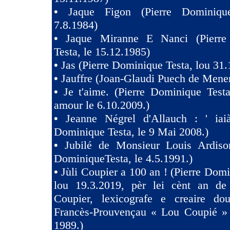
•
Jaque Figon (Pierre Dominiqu
7.8.1984)
•
Jaque Miranne E Nanci (Pierre
Testa, le 15.12.1985)
•
Jas (Pierre Dominique Testa, lou 31.
•
Jauffre (Joan-Glaudi Puech de Mener
•
Je t'aime. (Pierre Dominique Test
amour le 6.10.2009.)
•
Jeanne Négrel d'Allauch : ' iaià
Dominique Testa, le 9 Mai 2008.)
•
Jubilé de Monsieur Louis Ardison
DominiqueTesta, le 4.5.1991.)
•
Jùli Coupier a 100 an ! (Pierre Domi
lou 19.3.2019, pèr lei cènt an de
Coupier, lexicografe e creaire dou
Francès-Prouvençau « Lou Coupié » 
1989.)