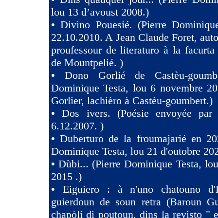
lou 13 d’avoust 2008.)
•
Divino Pouesié. (Pierre Dominique
22.10.2010. A Jean Claude Foret, auto
proufessour de literaturo à la facurta
de Mountpelié. )
•
Dono Gorlié de Castèu-goumber
Dominique Testa, lou 6 novembre 2
Gorlier, lachièro à Castèu-goumbert.)
•
Dos ivers. (Poésie envoyée pa
6.12.2007. )
•
Duberturo de la froumajarié en 202
Dominique Testa, lou 21 d'outobre 202
•
Dùbi... (Pierre Dominique Testa, lou
2015 .)
•
Eiguiero : à n'uno chatouno d'
guierdoun de soun retra (Baroun Gui
chapòli di poutoun, dins la revisto " 