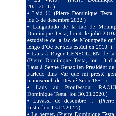
20.1.2011. )
•
Laid !!! (Pierre Dominique Tes
lou 3 de desembre 2022.)
•
Languitudo de la fac de Mountpe
Dominique Testa, lou 4 de julié 2010. 
estudaire de la fac de Mountpelié qu’
lengo d’Oc pèr sèis estùdi en 2010. )
•
Laus à Roger GENSOLLEN de la F
(Pierre Dominique Testa, lou 13 d’a
Laus à Segne Gensollen Presidènt de
Farlèdo dins Var que mi prestè ge
manuscrich de Désiré Suou 1851.)
•
Laus au Proufessour RAOULT
Dominique Testa, lou 30.03.2020.)
•
Lavàssi de desembre ... (Pierr
Testa, lou 13.12.2022.)
•
Le berger. (Pierre Dominique Testa,