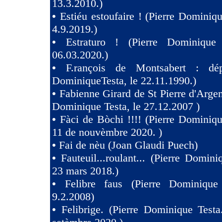
13.3.2010.)
•
Estiéu estoufaire ! (Pierre Dominiqu
4.9.2019.)
•
Estraturo ! (Pierre Dominique
06.03.2020.)
•
F.rançois de Montsabert : dép
DominiqueTesta, le 22.11.1990.)
•
Fabienne Girard de St Pierre d'Argen
Dominique Testa, le 27.12.2007 )
•
Fàci de Bòchi !!!! (Pierre Dominiqu
11 de nouvèmbre 2020. )
•
Fai de nèu (Joan Glaudi Puech)
•
Fauteuil...roulant... (Pierre Domini
23 mars 2018.)
•
Felibre faus (Pierre Dominique
9.2.2008)
•
Felibrige. (Pierre Dominique Test