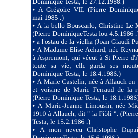
Dominique Testa, le 27.12.1988.)
•
A Grégoire VII. (Pierre Dominique
mai 1985 .)
•
A la bello Bouscarlo, Christine Le
(Pierre DominiqueTesta lou 4.5.1986 .
•
a l'ostau de la vielha (Joan Glaudi P
•
A Madame Elise Achard, née Reyna
à Aspremont, qui vécut à St Pierre d
toute sa vie, elle garda ses mouto
Dominique Testa, le 18.4.1986.)
•
A Marie Castelin, née à Allauch en 
et voisine de Marie Ferraud de la r
(Pierre Dominique Testa, le 18.1.1986
•
A Marie-Jeanne Limousin, née Mi
1910 à Allauch, dit " la Fiòli ". (Pie
Testa, le 15.2.1986 .)
•
A mon neveu Christophe Dupaig
DominiqueTesta, le 15.6.1986.)