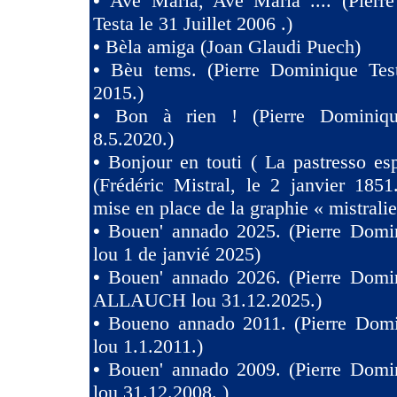
•
Avé Maria, Avé Maria .... (Pierr
Testa le 31 Juillet 2006 .)
•
Bèla amiga (Joan Glaudi Puech)
•
Bèu tems. (Pierre Dominique Tes
2015.)
•
Bon à rien ! (Pierre Dominiqu
8.5.2020.)
•
Bonjour en touti ( La pastresso es
(Frédéric Mistral, le 2 janvier 1851
mise en place de la graphie « mistralie
•
Bouen' annado 2025. (Pierre Domin
lou 1 de janvié 2025)
•
Bouen' annado 2026. (Pierre Domin
ALLAUCH lou 31.12.2025.)
•
Boueno annado 2011. (Pierre Domi
lou 1.1.2011.)
•
Bouen' annado 2009. (Pierre Domin
lou 31.12.2008. )