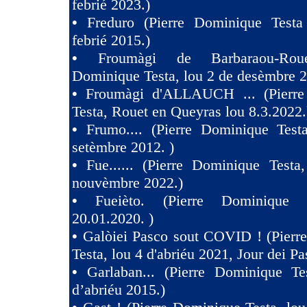
febrié 2023.)
•
Freduro (Pierre Dominique Test
febrié 2015.)
•
Froumàgi de Barbaraou-Roue
Dominique Testa, lou 2 de desèmbre 2
•
Froumàgi d'ALLAUCH ... (Pierre
Testa, Rouet en Queyras lou 8.3.2022.
•
Frumo.... (Pierre Dominique Test
setèmbre 2012. )
•
Fue...... (Pierre Dominique Testa
nouvèmbre 2022.)
•
Fueièto. (Pierre Dominique 
20.01.2020. )
•
Galòiei Pasco sout COVID ! (Pierr
Testa, lou 4 d'abriéu 2021, Jour dei Pa
•
Garlaban... (Pierre Dominique Te
d’abriéu 2015.)