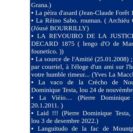
Grana.)
•
La pèira d'asard (Jean-Claude Forêt 
•
La Rèino Sabo. rouman. ( Archiéu 
(Jóusè BOURRILLY)
•
LA REVOUIRO DE LA JUSTIC
DECARD 1875 ( lengo d'O de Marsi
founetico. ))
•
La source de l'Amitié (25.01.2008) ;
par courriel, à l'éloge d'un ami sur l'h
votre humble rimeur... (Yves La Macc
•
La vaco de la Crècho de Nouv
Dominique Testa, lou 24 de nouvèmbr
•
La Vièio… (Pierre Dominique 
20.1.2011. )
•
Laid !!! (Pierre Dominique Tes
lou 3 de desembre 2022.)
•
Languitudo de la fac de Mountpe