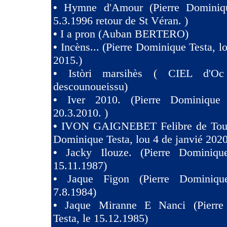
•
Hymne d'Amour (Pierre Dominiqu
5.3.1996 retour de St Véran. )
•
I a pron (Auban BERTERO)
•
Incèns... (Pierre Dominique Testa, l
2015.)
•
Istòri marsihès ( CIEL d'Oc
descounoueissu)
•
Iver 2010. (Pierre Dominique 
20.3.2010. )
•
IVON GAIGNEBET Felibre de Toul
Dominique Testa, lou 4 de janvié 2020
•
Jacky Ilouze. (Pierre Dominiqu
15.11.1987)
•
Jaque Figon (Pierre Dominiqu
7.8.1984)
•
Jaque Miranne E Nanci (Pierre
Testa, le 15.12.1985)