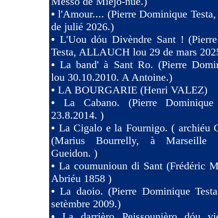
Messo de Miejo-nue.)
•
l'Amour.... (Pierre Dominique Testa,
de julié 2026.)
•
L'Uou dóu Divèndre Sant ! (Pierr
Testa, ALLAUCH lou 29 de mars 2025
•
La band' à Sant Ro. (Pierre Domin
lou 30.10.2010. A Antoine.)
•
LA BOURGARIE (Henri VALEZ)
•
La Cabano. (Pierre Dominique 
23.8.2014. )
•
La Cigalo e la Fournigo. ( archiéu 
(Marius Bourrelly, à Marseille
Gueidon. )
•
La coumunioun di Sant (Frédéric Mi
Abriéu 1858 )
•
La daoio. (Pierre Dominique Testa
setèmbre 2009.)
•
La darrièro Peissounièro dóu vi