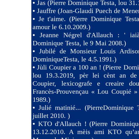
•
Jas (Pierre Dominique Testa, lou 31.
•
Jauffre (Joan-Glaudi Puech de Mener
•
Je t'aime. (Pierre Dominique Test
amour le 6.10.2009.)
•
Jeanne Négrel d'Allauch : ' iaià
Dominique Testa, le 9 Mai 2008.)
•
Jubilé de Monsieur Louis Ardison
DominiqueTesta, le 4.5.1991.)
•
Jùli Coupier a 100 an ! (Pierre Domi
lou 19.3.2019, pèr lei cènt an de
Coupier, lexicografe e creaire dou
Francès-Prouvençau « Lou Coupié » 
1989.)
•
Julié matinié... (PierreDominique 
juillet 2010. )
•
KTO d'Allauch ! (Pierre Dominique
13.12.2010. A mèis ami KTO qu’an