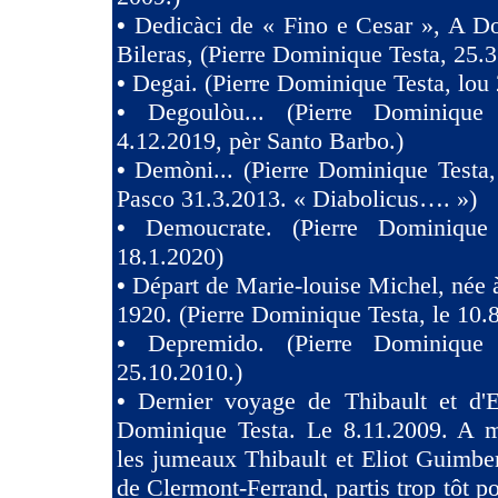
•
Dedicàci de « Fino e Cesar », A D
Bileras, (Pierre Dominique Testa, 25.3
•
Degai. (Pierre Dominique Testa, lou 
•
Degoulòu... (Pierre Dominique
4.12.2019, pèr Santo Barbo.)
•
Demòni... (Pierre Dominique Testa,
Pasco 31.3.2013. « Diabolicus…. »)
•
Demoucrate. (Pierre Dominique
18.1.2020)
•
Départ de Marie-louise Michel, née 
1920. (Pierre Dominique Testa, le 10.
•
Depremido. (Pierre Dominique 
25.10.2010.)
•
Dernier voyage de Thibault et d'El
Dominique Testa. Le 8.11.2009. A m
les jumeaux Thibault et Eliot Guimb
de Clermont-Ferrand, partis trop tôt po