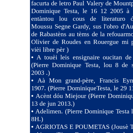
facurta de letro Paul Valery de Mountp
Dominique Testa, le 16 12 2005 à 
entàntou lou cous de literaturo 
Moussu Segne Gardy, sus l'obro d'Au
de Rabastèns au tèms de la refouarmo
Olivier de Roudes en Rouergue mi 
vièi libre pèr )
•
A touèi leis ensignaire oucitan d
(Pierre Dominique Testa, lou 8 de 
2003 .)
•
Aà Mon grand-père, Francis Eym
1907. (Pierre DominiqueTesta, le 29 1
•
Acènt dóu Miejour (Pierre Dominiqu
13 de jun 2013.)
•
Adelimen. (Pierre Dominique Testa 
8H.)
•
AGRIOTAS E POUMETAS (Jousè 