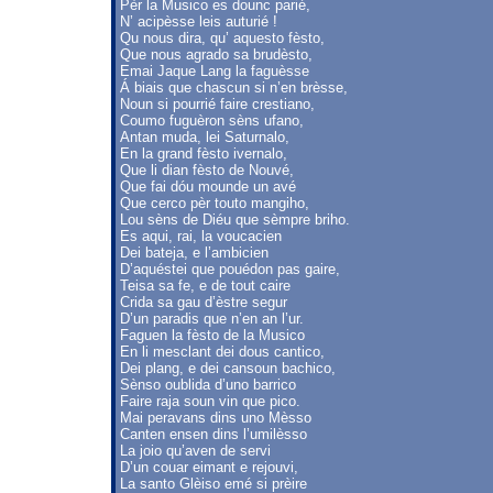
Pèr la Musico es dounc parié,
N’ acipèsse leis auturié !
Qu nous dira, qu’ aquesto fèsto,
Que nous agrado sa brudèsto,
Emai Jaque Lang la faguèsse
Á biais que chascun si n’en brèsse,
Noun si pourrié faire crestiano,
Coumo fuguèron sèns ufano,
Antan muda, lei Saturnalo,
En la grand fèsto ivernalo,
Que li dian fèsto de Nouvé,
Que fai dóu mounde un avé
Que cerco pèr touto mangiho,
Lou sèns de Diéu que sèmpre briho.
Es aqui, rai, la voucacien
Dei bateja, e l’ambicien
D’aquéstei que pouédon pas gaire,
Teisa sa fe, e de tout caire
Crida sa gau d’èstre segur
D’un paradis que n’en an l’ur.
Faguen la fèsto de la Musico
En li mesclant dei dous cantico,
Dei plang, e dei cansoun bachico,
Sènso oublida d’uno barrico
Faire raja soun vin que pico.
Mai peravans dins uno Mèsso
Canten ensen dins l’umilèsso
La joio qu’aven de servi
D’un couar eimant e rejouvi,
La santo Glèiso emé si prèire