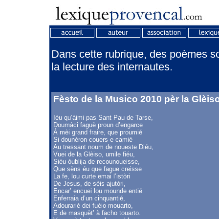
Dans cette rubrique, des poèmes son
la lecture des internautes.
Fèsto de la Musico 2010 pèr la Glèiso
Iéu qu’àimi pas Sant Pau de Tarse,
Doumàci faguè proun d’engarce
Á mèi grand fraire, que proumié
Si dounèron couers e camié
Au tressant noum de noueste Diéu,
Vuei de la Glèiso, umile fiéu,
Siéu óublija de recounoueisse,
Que sèns éu que fague creisse
La fe, lou curte emai l’istòri
De Jesus, de sèis ajutòri,
Encar’ encuei lou mounde entié
Enferraia d’un cinquantié,
Adourarié dei fuèio mouarto,
E de masquèt’ à facho touarto.