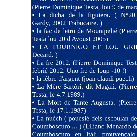
(Pierre Dominique Testa, lou 9 de mar
•
La dicha de la figuiera. ( N°20 
Gardy, 2002 Trabucaire. )
•
la fac de letro de Mountpelié (Pier
Testa lou 20 d'Avoust 2005)
•
LA FOURNIGO ET LOU GRIE
Decard. )
•
La fre 2012. (Pierre Dominique Test
febrié 2012. Uno fre de loup -10 !)
•
la lèbre d'argent (joan claudi puech)
•
La Mère Sartòri, dit Magali. (Pier
Testa, le 4.7.1989,)
•
La Mort de Tante Augusta. (Pierr
Testa, le 17.1.1987)
•
La nuèch ( pouesié deis escoulan de
Coumboscuro ... ) (Liliano Menardo de
Coumboscuro en Itàli prouvençalo