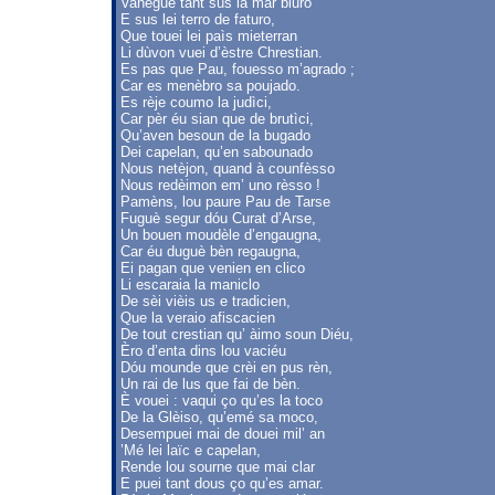
Vaneguè tant sus la mar bluro
E sus lei terro de faturo,
Que touei lei paìs mieterran
Li dùvon vuei d’èstre Chrestian.
Es pas que Pau, fouesso m’agrado ;
Car es menèbro sa poujado.
Es rèje coumo la judìci,
Car pèr éu sian que de brutìci,
Qu’aven besoun de la bugado
Dei capelan, qu’en sabounado
Nous netèjon, quand à counfèsso
Nous redèimon em’ uno rèsso !
Pamèns, lou paure Pau de Tarse
Fuguè segur dóu Curat d’Arse,
Un bouen moudèle d’engaugna,
Car éu duguè bèn regaugna,
Ei pagan que venien en clico
Li escaraia la maniclo
De sèi vièis us e tradicien,
Que la veraio afiscacien
De tout crestian qu’ àimo soun Diéu,
Èro d’enta dins lou vaciéu
Dóu mounde que crèi en pus rèn,
Un rai de lus que fai de bèn.
È vouei : vaqui ço qu’es la toco
De la Glèiso, qu’emé sa moco,
Desempuei mai de douei mil’ an
’Mé lei laïc e capelan,
Rende lou sourne que mai clar
E puei tant dous ço qu’es amar.