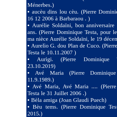
Ménerbes.)
•
aucèu dins lou cèu. (Pierre Domini
16 12 2006 à Barbaraou . )
•
Aurélie Soldaïni, bon anniversaire
ans. (Pierre Dominique Testa, pour l
ma nièce Aurélie Soldaïni, le 19 déce
•
Aurelìo G. dou Plan de Cuco. (Pier
Testa le 10.11.2007 )
•
Aurìgi. (Pierre Dominique 
23.10.2019)
•
Avé Maria (Pierre Dominique
11.9.1989.)
•
Avé Maria, Avé Maria .... (Pierr
Testa le 31 Juillet 2006 .)
•
Bèla amiga (Joan Glaudi Puech)
•
Bèu tems. (Pierre Dominique Tes
2015.)