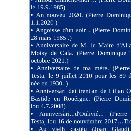
le 19.9.1985)
•
An nouvèu 2020. (Pierre Dominiqu
1.1.2020 )
•
Angoisse d'un soir . (Pierre Domin
28 mars 1985 .)
•
Anniversaire de M. le Maire d'All
Moisy de Cala. (Pierre Dominique T
octobre 2021.)
•
Anniversaire de ma mère. (Pierr
Testa, le 9 juillet 2010 pour les 80
née en 1930. )
•
Anniversàri dei trent'an de Lilian O
Bastide en Rouërgue. (Pierre Domin
lou 4.7.2008)
•
Anniversàri...d'Oulivié... (Pier
Testa, lou 16 de nouvèmbre 2017…Tres
•
Au vielh castèu (Joan Glaud