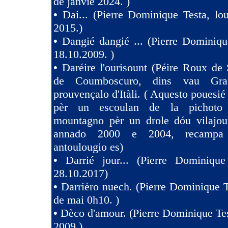
de janvié 2024. )
•
Dai... (Pierre Dominique Testa, l
2015.)
•
Dangié dangié ... (Pierre Dominiqu
18.10.2009. )
•
Daréire l'ourisount (Péire Roux de
de Coumboscuro, dins vau Gra
prouvençalo d'Itàli. ( Aquesto pouesié
pèr un escoulan de la pichoto
mountagno pèr un drole dóu vilajoun
annado 2000 e 2004, recampa
antoulougio es)
•
Darrié jour... (Pierre Dominique
28.10.2017)
•
Darrièro nuech. (Pierre Dominique T
de mai 0h10. )
•
Dèco d'amour. (Pierre Dominique Tes
2009.)