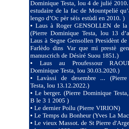
Dominique Testa, lou 4 de julié 2010. 
estudaire de la fac de Mountpelié qu’
lengo d’Oc pèr sèis estùdi en 2010. )
•
Laus à Roger GENSOLLEN de la F
(Pierre Dominique Testa, lou 13 d’a
Laus à Segne Gensollen Presidènt de
Farlèdo dins Var que mi prestè ge
manuscrich de Désiré Suou 1851.)
•
Laus au Proufessour RAOULT
Dominique Testa, lou 30.03.2020.)
•
Lavàssi de desembre ... (Pierr
Testa, lou 13.12.2022.)
•
Le berger. (Pierre Dominique Testa,
B le 3 1 2005 )
•
Le dernier Poilu (Pierre VIRION)
•
Le Temps du Bonheur (Yves La Mac
•
Le vieux Massot. de St Pierre d'Arg