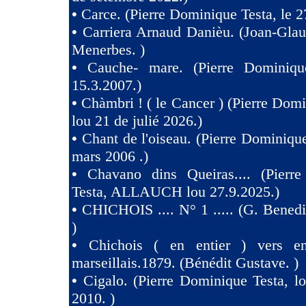
•
Carce. (Pierre Dominique Testa, le 2
•
Carriera Arnaud Danièu. (Joan-Gla
Menerbes. )
•
Cauche- mare. (Pierre Dominiqu
15.3.2007.)
•
Chàmbri ! ( le Cancer ) (Pierre Domi
lou 21 de julié 2026.)
•
Chant de l'oiseau. (Pierre Dominique
mars 2006 .)
•
Chavano dins Queiras.... (Pierr
Testa, ALLAUCH lou 27.9.2025.)
•
CHICHOIS .... N° 1 ..... (G. Benedit
)
•
Chichois ( en entier ) vers e
marseillais.1879. (Bénédit Gustave. )
•
Cigalo. (Pierre Dominique Testa, l
2010. )