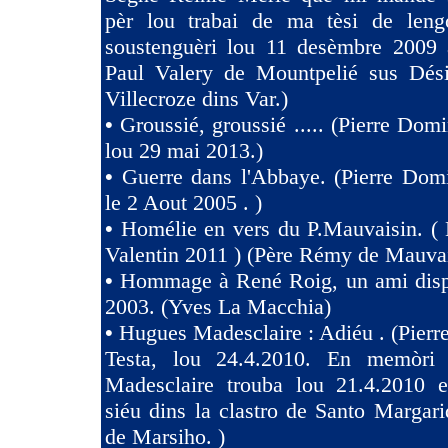
pèr lou trabai de ma tèsi de len
soustenguèri lou 11 desèmbre 2009 à
Paul Valery de Mountpelié sus Dés
Villecroze dins Var.)
•
Groussié, groussié ..... (Pierre Dom
lou 29 mai 2013.)
•
Guerre dans l'Abbaye. (Pierre Dom
le 2 Aout 2005 . )
•
Homélie en vers du P.Mauvaisin. ( 
Valentin 2011 ) (Père Rémy de Mauva
•
Hommage à René Roig, un ami dispa
2003. (Yves La Macchia)
•
Hugues Madesclaire : Adiéu . (Pier
Testa, lou 24.4.2010. En memòri
Madesclaire trouba lou 21.4.2010 e
siéu dins la clastro de Santo Margari
de Marsiho. )