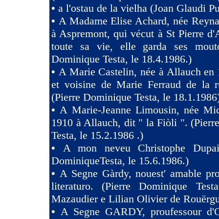
•
a l'ostau de la vielha (Joan Glaudi P
•
A Madame Elise Achard, née Reyna
à Aspremont, qui vécut à St Pierre d
toute sa vie, elle garda ses mouto
Dominique Testa, le 18.4.1986.)
•
A Marie Castelin, née à Allauch en 
et voisine de Marie Ferraud de la r
(Pierre Dominique Testa, le 18.1.1986
•
A Marie-Jeanne Limousin, née Mi
1910 à Allauch, dit " la Fiòli ". (Pie
Testa, le 15.2.1986 .)
•
A mon neveu Christophe Dupaig
DominiqueTesta, le 15.6.1986.)
•
A Segne Gàrdy, nouest' amable pro
literaturo. (Pierre Dominique Tes
Mazaudier e Lilian Olivier de Rouërgu
•
A Segne GARDY, proufessour d'O