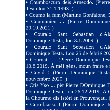
•
Coumboscuro deis Arneodo. (Pierr
Testa lou 31.1.1993 .)
•
Coumo la fum (Martine Gonfalone, 5
•
Coumunien ... (Pierre Dominique
20.10.2021.)
•
Couralo Sant Sebastian d'Ala
Dominique Testa, lou 3.1.2009. )
•
Couralo Sant Sebastien d'Ala
Dominique Testa. Lou 25 de febrié 20
•
Cournat...... (Pierre Dominique Tes
10.8.2019. À mèi gèns, moun fraire e 
•
Covid ! (Pierre Dominique Test
nouvèmbre 2020. )
•
Cris Yso ... pèr Pierre DOminique Te
Dominique Testa, lou 26.12.2019. A 
la Chourmo dis istòri en Prouvençau. 
•
Curo-biasso ! (Pierre Dominique T