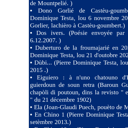
de Mountpelié. )
•
Dono Gorlié de Castèu-goumber
Dominique Testa, lou 6 novembre 2
Gorlier, lachièro à Castèu-goumbert.)
•
Dos ivers. (Poésie envoyée pa
6.12.2007. )
•
Duberturo de la froumajarié en 202
Dominique Testa, lou 21 d'outobre 202
•
Dùbi... (Pierre Dominique Testa, lou
2015 .)
•
Eiguiero : à n'uno chatouno d'
guierdoun de soun retra (Baroun Gui
chapòli di poutoun, dins la revisto " 
" du 21 décembre 1902)
•
Ela (Joan-Glaudi Puech, pouèto de 
•
En Chino 1 (Pierre Dominique Test
setèmbre 2013.)