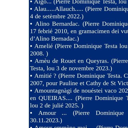
•
Aigo... (Pierre Dominique Testa, lou
•
Alau.....Allauch..... (Pierre Dominiq
4 de setèmbre 2022.)
•
Alino Bernardac. (Pierre Dominiqu
17 febrié 2010, en gramacimen dei v
d’Alino Bernadac.)
•
Amelié (Pierre Dominique Testa lou
2008. )
•
Amèu de Rouet en Queyras. (Pierr
Testa, lou 3 de novembre 2023.)
•
Amitié ? (Pierre Dominique Testa. C
2007, pour Pauline et Cathy de St Vict
•
Amountagnàgi de nouéstei vaco 2
en QUEIRAS.... (Pierre Dominique T
lou 2 de julié 2025. )
•
Amour ... (Pierre Dominique 
30.11.2023.)
•
Amour emmène-moi ... (Pierre Domi