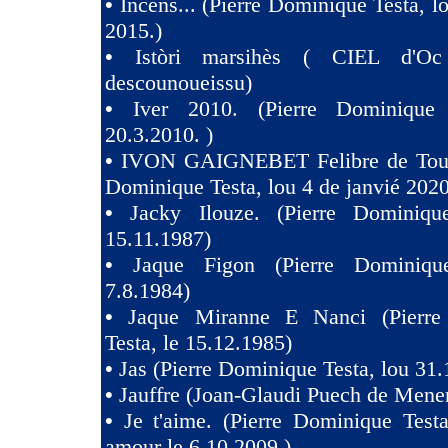
•
Incèns... (Pierre Dominique Testa, l
2015.)
•
Istòri marsihès ( CIEL d'Oc
descounoueissu)
•
Iver 2010. (Pierre Dominique 
20.3.2010. )
•
IVON GAIGNEBET Felibre de Toul
Dominique Testa, lou 4 de janvié 2020
•
Jacky Ilouze. (Pierre Dominiqu
15.11.1987)
•
Jaque Figon (Pierre Dominiqu
7.8.1984)
•
Jaque Miranne E Nanci (Pierre
Testa, le 15.12.1985)
•
Jas (Pierre Dominique Testa, lou 31.
•
Jauffre (Joan-Glaudi Puech de Mener
•
Je t'aime. (Pierre Dominique Test
amour le 6.10.2009.)