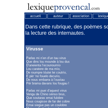
Dans cette rubrique, des poèmes son
la lecture des internautes.
Virusse
Parlas mi n’en d’un tau virus
Que dins lou mounde à lou dus
D’aneienta l’ecounoumìo
Lou caratere de ma mìo,
De roumpre tóutei lei coutrìo,
E pèr ‘no fouelo decurìo,
De nous embarra à l’oustau
Pèr brama davans lou fougau !
Parlas mi puei d’aquest virus
Vengu de Chino sènso brus,
Que soutaras emai fulobre
Nous cougisse de far dei cobre
Emai siegue pas un coulobre