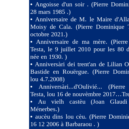
•
Angoisse d'un soir . (Pierre Domin
28 mars 1985 .)
•
Anniversaire de M. le Maire d'All
Moisy de Cala. (Pierre Dominique T
octobre 2021.)
•
Anniversaire de ma mère. (Pierr
Testa, le 9 juillet 2010 pour les 80
née en 1930. )
•
Anniversàri dei trent'an de Lilian O
Bastide en Rouërgue. (Pierre Domin
lou 4.7.2008)
•
Anniversàri...d'Oulivié... (Pier
Testa, lou 16 de nouvèmbre 2017…Tres
•
Au vielh castèu (Joan Glaud
Ménerbes.)
•
aucèu dins lou cèu. (Pierre Domini
16 12 2006 à Barbaraou . )