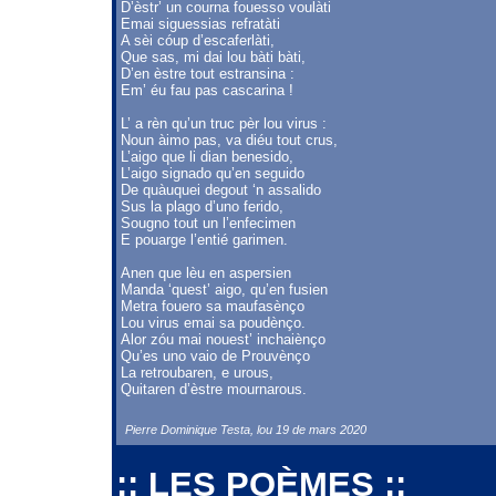
D’èstr’ un courna fouesso voulàti
Emai siguessias refratàti
A sèi cóup d’escaferlàti,
Que sas, mi dai lou bàti bàti,
D’en èstre tout estransina :
Em’ éu fau pas cascarina !
L’ a rèn qu’un truc pèr lou virus :
Noun àimo pas, va diéu tout crus,
L’aigo que li dian benesido,
L’aigo signado qu’en seguido
De quàuquei degout ‘n assalido
Sus la plago d’uno ferido,
Sougno tout un l’enfecimen
E pouarge l’entié garimen.
Anen que lèu en aspersien
Manda ‘quest’ aigo, qu’en fusien
Metra fouero sa maufasènço
Lou virus emai sa poudènço.
Alor zóu mai nouest’ inchaiènço
Qu’es uno vaio de Prouvènço
La retroubaren, e urous,
Quitaren d’èstre mournarous.
Pierre Dominique Testa, lou 19 de mars 2020
:: LES POÈMES ::