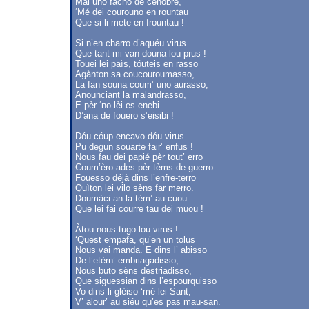
Mai uno facho de cenobre,
‘Mé dei courouno en rountau
Que si li mete en frountau !
Si n’en charro d’aquéu virus
Que tant mi van douna lou prus !
Touei lei paìs, tóuteis en rasso
Agànton sa coucouroumasso,
La fan souna coum’ uno aurasso,
Anounciant la malandrasso,
E pèr ‘no lèi es enebi
D’ana de fouero s’eisibi !
Dóu cóup encavo dóu virus
Pu degun souarte fair’ enfus !
Nous fau dei papié pèr tout’ erro
Coum’èro ades pèr tèms de guerro.
Fouesso déjà dins l’enfre-terro
Quìton lei vilo sèns far merro.
Doumàci an la tèm’ au cuou
Que lei fai courre tau dei muou !
Àtou nous tugo lou virus !
‘Quest empafa, qu’en un tolus
Nous vai manda. E dins l’ abisso
De l’etèrn’ embriagadisso,
Nous buto sèns destriadisso,
Que siguessian dins l’espourquisso
Vo dins li glèiso ‘mé lei Sant,
V’ alour’ au siéu qu’es pas mau-san.