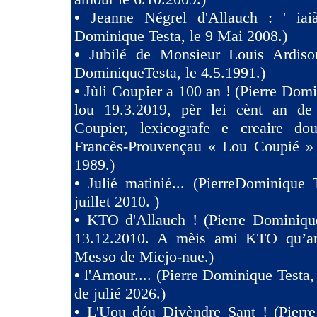
•
Jeanne Négrel d'Allauch : ' iaià
Dominique Testa, le 9 Mai 2008.)
•
Jubilé de Monsieur Louis Ardison
DominiqueTesta, le 4.5.1991.)
•
Jùli Coupier a 100 an ! (Pierre Domi
lou 19.3.2019, pèr lei cènt an de
Coupier, lexicografe e creaire dou
Francès-Prouvençau « Lou Coupié » 
1989.)
•
Julié matinié... (PierreDominique 
juillet 2010. )
•
KTO d'Allauch ! (Pierre Dominique
13.12.2010. A mèis ami KTO qu’an
Messo de Miejo-nue.)
•
l'Amour.... (Pierre Dominique Testa,
de julié 2026.)
•
L'Uou dóu Divèndre Sant ! (Pierr