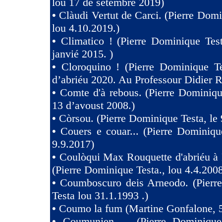
lou 17 de setèmbre 2019)
•
Clàudi Vertut de Carci. (Pierre Domi
lou 4.10.2019.)
•
Climatico ! (Pierre Dominique Tes
janvié 2015. )
•
Cloroquino ! (Pierre Dominique Te
d’abriéu 2020. Au Professour Didier R
•
Comte d'à rebous. (Pierre Dominiqu
13 d’avoust 2008.)
•
Còrsou. (Pierre Dominique Testa, le 
•
Couers e couar... (Pierre Dominiqu
9.9.2017)
•
Coulòqui Max Rouquette d'abriéu à
(Pierre Dominique Testa., lou 4.4.2008
•
Coumboscuro deis Arneodo. (Pierr
Testa lou 31.1.1993 .)
•
Coumo la fum (Martine Gonfalone, 5
•
Coumunien ... (Pierre Dominique