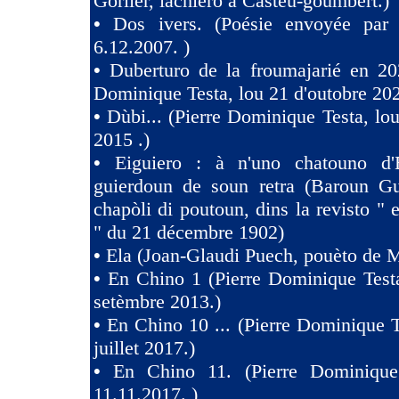
Gorlier, lachièro à Castèu-goumbert.)
•
Dos ivers. (Poésie envoyée pa
6.12.2007. )
•
Duberturo de la froumajarié en 202
Dominique Testa, lou 21 d'outobre 202
•
Dùbi... (Pierre Dominique Testa, lou
2015 .)
•
Eiguiero : à n'uno chatouno d'
guierdoun de soun retra (Baroun Gui
chapòli di poutoun, dins la revisto " 
" du 21 décembre 1902)
•
Ela (Joan-Glaudi Puech, pouèto de 
•
En Chino 1 (Pierre Dominique Test
setèmbre 2013.)
•
En Chino 10 ... (Pierre Dominique T
juillet 2017.)
•
En Chino 11. (Pierre Dominique
11.11.2017. )