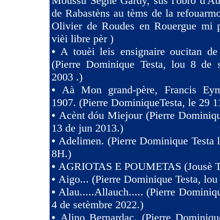
Moussu Segne Gardy, sus l'obro d'Au
de Rabastèns au tèms de la refouarmo
Olivier de Roudes en Rouergue mi 
vièi libre pèr )
•
A touèi leis ensignaire oucitan d
(Pierre Dominique Testa, lou 8 de 
2003 .)
•
Aà Mon grand-père, Francis Eym
1907. (Pierre DominiqueTesta, le 29 1
•
Acènt dóu Miejour (Pierre Dominiqu
13 de jun 2013.)
•
Adelimen. (Pierre Dominique Testa 
8H.)
•
AGRIOTAS E POUMETAS (Jousè 
•
Aigo... (Pierre Dominique Testa, lou
•
Alau.....Allauch..... (Pierre Dominiq
4 de setèmbre 2022.)
•
Alino Bernardac. (Pierre Dominiqu