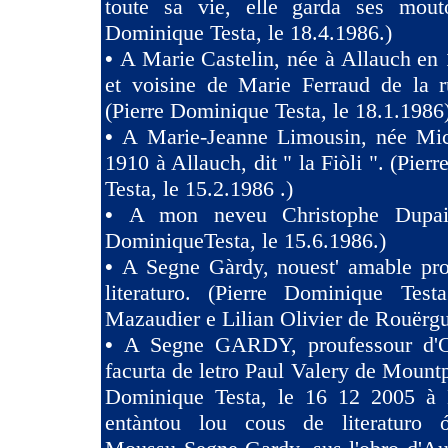
toute sa vie, elle garda ses mouto
Dominique Testa, le 18.4.1986.)
•
A Marie Castelin, née à Allauch en 
et voisine de Marie Ferraud de la r
(Pierre Dominique Testa, le 18.1.1986
•
A Marie-Jeanne Limousin, née Mi
1910 à Allauch, dit " la Fiòli ". (Pie
Testa, le 15.2.1986 .)
•
A mon neveu Christophe Dupaig
DominiqueTesta, le 15.6.1986.)
•
A Segne Gàrdy, nouest' amable pro
literaturo. (Pierre Dominique Tes
Mazaudier e Lilian Olivier de Rouërgu
•
A Segne GARDY, proufessour d'O
facurta de letro Paul Valery de Mountp
Dominique Testa, le 16 12 2005 à 
entàntou lou cous de literaturo 