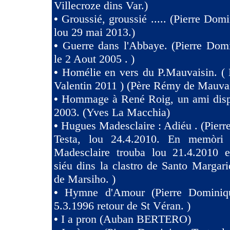
Villecroze dins Var.)
•
Groussié, groussié ..... (Pierre Dom
lou 29 mai 2013.)
•
Guerre dans l'Abbaye. (Pierre Dom
le 2 Aout 2005 . )
•
Homélie en vers du P.Mauvaisin. ( 
Valentin 2011 ) (Père Rémy de Mauva
•
Hommage à René Roig, un ami dispa
2003. (Yves La Macchia)
•
Hugues Madesclaire : Adiéu . (Pier
Testa, lou 24.4.2010. En memòri
Madesclaire trouba lou 21.4.2010 e
siéu dins la clastro de Santo Margari
de Marsiho. )
•
Hymne d'Amour (Pierre Dominiqu
5.3.1996 retour de St Véran. )
•
I a pron (Auban BERTERO)