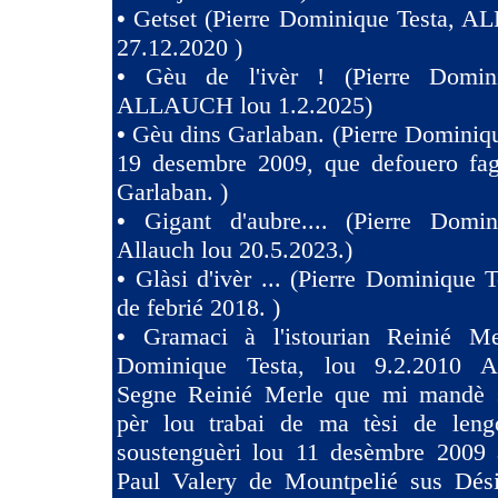
•
Getset (Pierre Dominique Testa, 
27.12.2020 )
•
Gèu de l'ivèr ! (Pierre Domin
ALLAUCH lou 1.2.2025)
•
Gèu dins Garlaban. (Pierre Dominiqu
19 desembre 2009, que defouero fag
Garlaban. )
•
Gigant d'aubre.... (Pierre Domin
Allauch lou 20.5.2023.)
•
Glàsi d'ivèr ... (Pierre Dominique T
de febrié 2018. )
•
Gramaci à l'istourian Reinié Mer
Dominique Testa, lou 9.2.2010 A 
Segne Reinié Merle que mi mandè s
pèr lou trabai de ma tèsi de len
soustenguèri lou 11 desèmbre 2009 à
Paul Valery de Mountpelié sus Dés