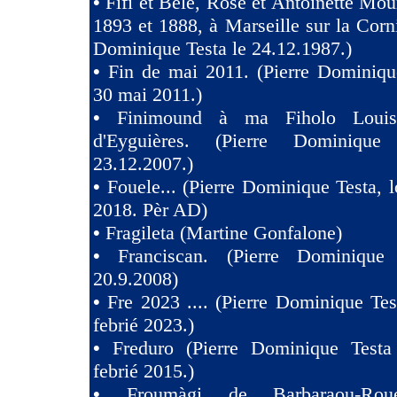
•
Fifi et Belé, Rose et Antoinette Mou
1893 et 1888, à Marseille sur la Corni
Dominique Testa le 24.12.1987.)
•
Fin de mai 2011. (Pierre Dominiqu
30 mai 2011.)
•
Finimound à ma Fiholo Loui
d'Eyguières. (Pierre Dominique
23.12.2007.)
•
Fouele... (Pierre Dominique Testa, l
2018. Pèr AD)
•
Fragileta (Martine Gonfalone)
•
Franciscan. (Pierre Dominique
20.9.2008)
•
Fre 2023 .... (Pierre Dominique Tes
febrié 2023.)
•
Freduro (Pierre Dominique Test
febrié 2015.)
•
Froumàgi de Barbaraou-Roue