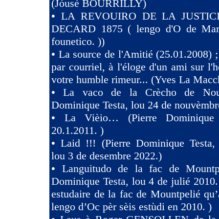
(Jóusè BOURRILLY)
•
LA REVOUIRO DE LA JUSTIC
DECARD 1875 ( lengo d'O de Marsi
founetico. ))
•
La source de l'Amitié (25.01.2008) ;
par courriel, à l'éloge d'un ami sur l'h
votre humble rimeur... (Yves La Macc
•
La vaco de la Crècho de Nouv
Dominique Testa, lou 24 de nouvèmbr
•
La Vièio… (Pierre Dominique 
20.1.2011. )
•
Laid !!! (Pierre Dominique Tes
lou 3 de desembre 2022.)
•
Languitudo de la fac de Mountpe
Dominique Testa, lou 4 de julié 2010. 
estudaire de la fac de Mountpelié qu’
lengo d’Oc pèr sèis estùdi en 2010. )