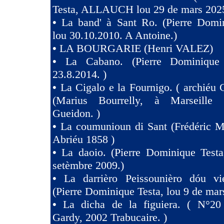
Testa, ALLAUCH lou 29 de mars 2025
•
La band' à Sant Ro. (Pierre Domin
lou 30.10.2010. A Antoine.)
•
LA BOURGARIE (Henri VALEZ)
•
La Cabano. (Pierre Dominique 
23.8.2014. )
•
La Cigalo e la Fournigo. ( archiéu 
(Marius Bourrelly, à Marseille
Gueidon. )
•
La coumunioun di Sant (Frédéric Mi
Abriéu 1858 )
•
La daoio. (Pierre Dominique Testa
setèmbre 2009.)
•
La darrièro Peissounièro dóu vi
(Pierre Dominique Testa, lou 9 de mar
•
La dicha de la figuiera. ( N°20 
Gardy, 2002 Trabucaire. )