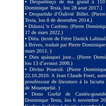
•
Despartènço de ma grand à 110 
Dominique Testa, lou 28 aout 2017.)
•
Despartido d’Óulivié Billet. (Pier
Testa, lou 8 de desembre 2014.)
•
Diàussi 'n Carèmo. (Pierre Dominiqu
17 de mars 2022.)
•
Diéu. (texte de Frère Danick Labinal
à Brives, traduit par Pierre Dominique
mars 2012. )
•
Dins quàuquei jour... (Pierre Domi
lou 13 d’avoust 2008.)
•
Divino Pouesié. (Pierre Dominique
22.10.2010. A Jean Claude Foret, auto
proufessour de literaturo à la facurta
de Mountpelié. )
•
Dono Gorlié de Castèu-goumber
Dominique Testa, lou 6 novembre 2