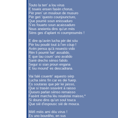
Touto la terr’ a lou virus
E toueis ensen fasèn chorus,
Pèr pren’ un mouloun de musuro
Pèr geri ‘questo counjouncturo,
Que pourrié soun enissaduro
S’es fouarto soun acaissaduro
Nous aneienta dins qu’un mès
Sèns ges d’aplant ni coumproumès !
E dire qu’avèn lucha pèr dei sóu
Pèr lou poudé tout à l’en cóup !
Avèn pensa qu’à nouesto vido
Rèn li pourrié fair’ assalido,
E que tau coum’ uno avalido
Sarié drecho sènso falido.
Segur si sian proun engana
E lou mound’ es descadrana.
Vai falé couentr’ aquesto sèrp
Lucha sèns fin car es dei fuerp.
Es soutaras que pèr lei jaisso,
Que si trasèn souvènt à raisso
Quouro parlan sènso remaisso
Fasènt marcha lèu nouéstei maisso,*
Si douno dins qu’un soul touca
Que sié d’espousc sié de mouca.
Mèfi mèis ami dóu virus !
Es uno bourdiho, en sus