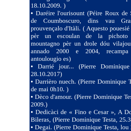
18.10.2009. )
•
Daréire l'ourisount (Péire Roux de
de Coumboscuro, dins vau Gra
prouvençalo d'Itàli. ( Aquesto pouesié
pèr un escoulan de la pichoto
mountagno pèr un drole dóu vilajoun
annado 2000 e 2004, recampa
antoulougio es)
•
Darrié jour... (Pierre Dominique
28.10.2017)
•
Darrièro nuech. (Pierre Dominique T
de mai 0h10. )
•
Dèco d'amour. (Pierre Dominique Tes
2009.)
•
Dedicàci de « Fino e Cesar », A D
Bileras, (Pierre Dominique Testa, 25.3
•
Degai. (Pierre Dominique Testa, lou 