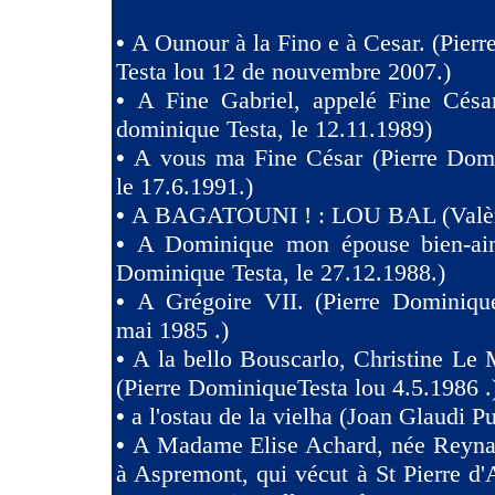
•
A Ounour à la Fino e à Cesar. (Pier
Testa lou 12 de nouvembre 2007.)
•
A Fine Gabriel, appelé Fine Césa
dominique Testa, le 12.11.1989)
•
A vous ma Fine César (Pierre Domi
le 17.6.1991.)
•
A BAGATOUNI ! : LOU BAL (Valèr
•
A Dominique mon épouse bien-aim
Dominique Testa, le 27.12.1988.)
•
A Grégoire VII. (Pierre Dominique
mai 1985 .)
•
A la bello Bouscarlo, Christine Le
(Pierre DominiqueTesta lou 4.5.1986 .
•
a l'ostau de la vielha (Joan Glaudi P
•
A Madame Elise Achard, née Reyna
à Aspremont, qui vécut à St Pierre d