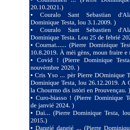
20.10.2021.)
•
Couralo Sant Sebastian d'Ala
Dominique Testa, lou 3.1.2009. )
•
Couralo Sant Sebastien d'Ala
Dominique Testa. Lou 25 de febrié 20
•
Cournat...... (Pierre Dominique Tes
10.8.2019. À mèi gèns, moun fraire e 
•
Covid ! (Pierre Dominique Test
nouvèmbre 2020. )
•
Cris Yso ... pèr Pierre DOminique Te
Dominique Testa, lou 26.12.2019. A 
la Chourmo dis istòri en Prouvençau. 
•
Curo-biasso ! (Pierre Dominique T
de janvié 2024. )
•
Dai... (Pierre Dominique Testa, l
2015.)
•
Dangié dangié ... (Pierre Dominiqu