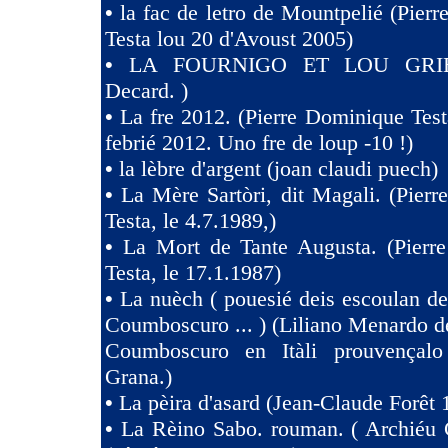
•
la fac de letro de Mountpelié (Pier
Testa lou 20 d'Avoust 2005)
•
LA FOURNIGO ET LOU GRIE
Decard. )
•
La fre 2012. (Pierre Dominique Test
febrié 2012. Uno fre de loup -10 !)
•
la lèbre d'argent (joan claudi puech)
•
La Mère Sartòri, dit Magali. (Pier
Testa, le 4.7.1989,)
•
La Mort de Tante Augusta. (Pierr
Testa, le 17.1.1987)
•
La nuèch ( pouesié deis escoulan de
Coumboscuro ... ) (Liliano Menardo de
Coumboscuro en Itàli prouvençalo
Grana.)
•
La pèira d'asard (Jean-Claude Forêt 
•
La Rèino Sabo. rouman. ( Archiéu 