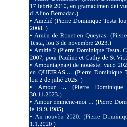
17 febrié 2010, en gramacimen dei v
d’Alino Bernadac.)
•
Amelié (Pierre Dominique Testa lou
2008. )
•
Amèu de Rouet en Queyras. (Pierr
Testa, lou 3 de novembre 2023.)
•
Amitié ? (Pierre Dominique Testa. C
2007, pour Pauline et Cathy de St Vict
•
Amountagnàgi de nouéstei vaco 2
en QUEIRAS.... (Pierre Dominique T
lou 2 de julié 2025. )
•
Amour ... (Pierre Dominique 
30.11.2023.)
•
Amour emmène-moi ... (Pierre Domi
le 19.9.1985)
•
An nouvèu 2020. (Pierre Dominiqu
1.1.2020 )