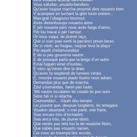
Vous saludan, pouarto-bandiero
Qu’avès toujour marcha proumié dins nouasto tiero
V’acampant en luchant la glòri touto entiero ;
Mau-grat l’ubagouso brumour,
Avès desenfousqui nouasto armo
E pèr nouaste païs nous avès farga d’armo,
Pèr lou travai e pèr l’amour.
Or nous vaqui, lei jóuinei raço,
Que si sian puei senti la paciènci proun lasso
De si vèire, au fougau, toujour leva la plaço
Pèr aquéli d’eilamoundaut
E de si pas gouverna nautre ;
E de pousqué parla que la lengo d’un autre
Emai fuguen einat d’oustau.
E veici qu’intran dins la draio
Qu’avès fa resplendi de lumiero veraio
E, mounte vouasto piado ilustro nous adraio,
Demandan plus que de marcha.
Zóu! coumandas, faren pas fauto,
‘Mé vautre escalaren lei coualo lei pus auto
Sèns fali ni si relacha.
Coumandas!... Vàutri dóu terraire
Lei jouvènt que, despuei longtèms, lei renegaire
Voualon abastardi, o mei parié, mei fraire,
Sias encaro tròu d’inchaiènt,
Sias enca tròu, de jóuinei tèsto,
Que venès pas teta lou la de nouàstei fèsto,
Que sabès pas vouasto nacien.
Car vous an troumpa leis escolo,