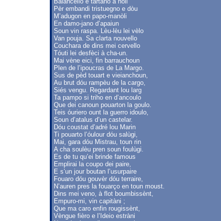
Balancello e tartano à nòli
Pèr embandi tristuegno e dòu
M’adugon en papo-manòli
En damo-jano d’apaiun
Soun vin raspa. Lèu-lèu lei vèlo
Van pouja. Sa clarta nouvello
Couchara de dins mei cervello
Tóuti lei desfèci à cha-un.
Mai vène eici, fin barrauchoun
Plen de l’ipoucras de La Margo.
Sus de pèd touart e vieianchoun,
Au brut dóu rampèu de la cargo,
Siés vengu. Regardant lou larg
Ta pampo si triho en d’ancoulo
Que dei canoun pouarton la goulo.
Teis óuriero ount la guerro idoulo,
Soun d’atalus d’un castelar.
Dóu coustat d’adré lou Marin
Ti pouarto l’óulour dóu salùgi,
Mai, gara dóu Mistrau, toun rin
A cha soulèu pren soun foulùgi.
Es de tu qu’ei brinde famous
Emplirai la coupo dei paire,
E s’un jour boutan l’usurpaire
Fouaro dóu gouvèr dóu terraire,
N’auren pres la fouarço en toun moust.
Dins mei veno, à flot boumbissènt,
Empuro-mi, vin capitàni ;
Que ma caro enfin rougissènt,
Vèngue fièro e l’Ideio estràni