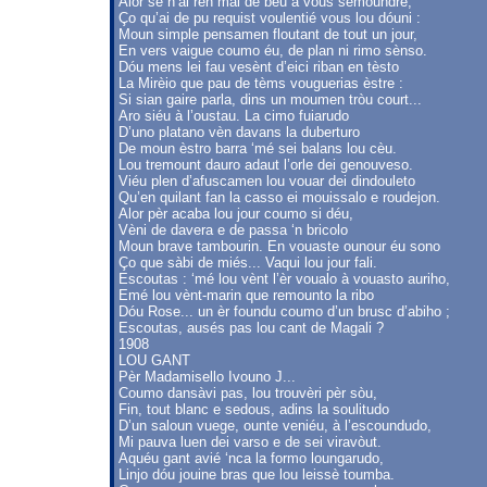
Alor se n’ai rèn mai de bèu à vous semoundre,
Ço qu’ai de pu requist voulentié vous lou dóuni :
Moun simple pensamen floutant de tout un jour,
En vers vaigue coumo éu, de plan ni rimo sènso.
Dóu mens lei fau vesènt d’eici riban en tèsto
La Mirèio que pau de tèms vouguerias èstre :
Si sian gaire parla, dins un moumen tròu court...
Aro siéu à l’oustau. La cimo fuiarudo
D’uno platano vèn davans la duberturo
De moun èstro barra ‘mé sei balans lou cèu.
Lou tremount dauro adaut l’orle dei genouveso.
Viéu plen d’afuscamen lou vouar dei dindouleto
Qu’en quilant fan la casso ei mouissalo e roudejon.
Alor pèr acaba lou jour coumo si déu,
Vèni de davera e de passa ‘n bricolo
Moun brave tambourin. En vouaste ounour éu sono
Ço que sàbi de miés... Vaqui lou jour fali.
Escoutas : ‘mé lou vènt l’èr voualo à vouasto auriho,
Emé lou vènt-marin que remounto la ribo
Dóu Rose... un èr foundu coumo d’un brusc d’abiho ;
Escoutas, ausés pas lou cant de Magali ?
1908
LOU GANT
Pèr Madamisello Ivouno J...
Coumo dansàvi pas, lou trouvèri pèr sòu,
Fin, tout blanc e sedous, adins la soulitudo
D’un saloun vuege, ounte veniéu, à l’escoundudo,
Mi pauva luen dei varso e de sei viravòut.
Aquéu gant avié ‘nca la formo loungarudo,
Linjo dóu jouine bras que lou leissè toumba.