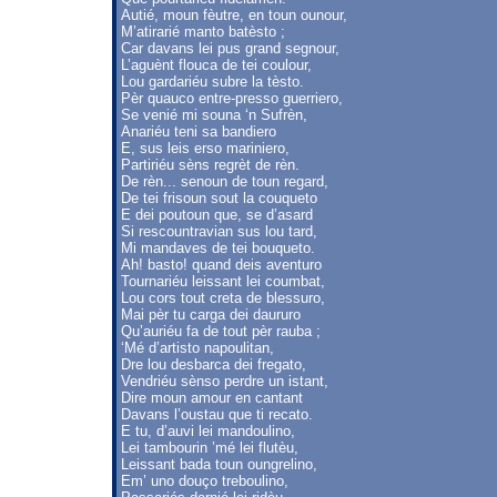
Autié, moun fèutre, en toun ounour,
M’atirarié manto batèsto ;
Car davans lei pus grand segnour,
L’aguènt flouca de tei coulour,
Lou gardariéu subre la tèsto.
Pèr quauco entre-presso guerriero,
Se venié mi souna ‘n Sufrèn,
Anariéu teni sa bandiero
E, sus leis erso mariniero,
Partiriéu sèns regrèt de rèn.
De rèn... senoun de toun regard,
De tei frisoun sout la couqueto
E dei poutoun que, se d’asard
Si rescountravian sus lou tard,
Mi mandaves de tei bouqueto.
Ah! basto! quand deis aventuro
Tournariéu leissant lei coumbat,
Lou cors tout creta de blessuro,
Mai pèr tu carga dei daururo
Qu’auriéu fa de tout pèr rauba ;
‘Mé d’artisto napoulitan,
Dre lou desbarca dei fregato,
Vendriéu sènso perdre un istant,
Dire moun amour en cantant
Davans l’oustau que ti recato.
E tu, d’auvi lei mandoulino,
Lei tambourin ’mé lei flutèu,
Leissant bada toun oungrelino,
Em’ uno douço treboulino,