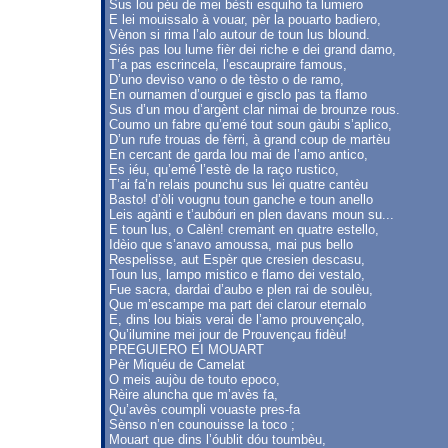
Sus lou péu de mei bèsti esquiho ta lumiero
E lei mouissalo à vouar, pèr la pouarto badiero,
Vènon si rima l’alo autour de toun lus blound.
Siés pas lou lume fièr dei riche e dei grand damo,
T’a pas escrincela, l’escaupraire famous,
D’uno deviso vano o de tèsto o de ramo,
En ournamen d’ourguei e gisclo pas ta flamo
Sus d’un mou d’argènt clar nimai de brounze rous.
Coumo un fabre qu’emé tout soun gàubi s’aplico,
D’un rufe trouas de fèrri, à grand coup de martèu
En cercant de garda lou mai de l’amo antico,
Es iéu, qu’emé l’estè de la raço rustico,
T’ai fa’n relais pounchu sus lei quatre cantèu
Basto! d’òli vougnu toun ganche e toun anello
Leis agànti e t’aubóuri en plen davans moun su...
E toun lus, o Calèn! cremant en quatre estello,
Idèio que s’anavo amoussa, mai pus bello
Respelisse, aut Espèr que cresien descasu,
Toun lus, lampo mistico e flamo dei vestalo,
Fue sacra, dardai d’aubo e plen rai de soulèu,
Que m’escampe ma part dei clarour eternalo
E, dins lou biais verai de l’amo prouvençalo,
Qu’ilumine mei jour de Prouvençau fidèu!
PREGUIERO EI MOUART
Pèr Miquéu de Camelat
O meis aujòu de touto epoco,
Rèire aluncha que m’avès fa,
Qu’avès coumpli vouaste pres-fa
Sènso n’en counouisse la toco ;
Mouart que dins l’óublit dóu toumbèu,