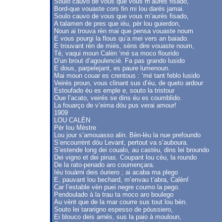
Soulo cauvo de vous que vous m’aurés fisado,
Bord-que vouaste cors fin mi lou darés jamai.
Soulo cauvo de vous que vous m’aurés fisado,
A talamen de pres que iéu, pèr lou guierdon,
Noun ai trouva rèn mai que pensa vouaste noum
E vous pourgi la flous qu’a mei vers an baiado.
E trouvant rèn de miés, sèns dire vouaste noum,
Tè, vaqui moun Calèn ‘mé sa moco flourido
D’un brout d’agoulencié. Fa pas grando lusido
E dous, parpelejant, es paure lumenoun.
Mai moun couar es crentous : ‘mé tant feblo lusido
Veirés proun, vous clinant sus d’éu, de queto ardour
Estoufado éu es emple e, souto la tristour
Oue l’acato, veirés se dins éu es coumblido.
La fouarço de v’eima dóu pus verai amour!
1909
LOU CALÈN
Pèr lou Mèstre
Lou jour s’amouasso alin. Bèn-lèu la nue prefoundo
S’encourrènt dóu Levant, pertout va s’auboura.
S’estende long dei coualo, au castèu, dins lei broundo
Dei vigno et dei pinas. Coupant lou cèu, la roundo
De la rato-penado aro coumençara.
Iéu touàrni deis óuriero ; ai acaba ma plego
E, pauvant lou bechard, m’envau t’abra, Calèn!
Car l’estable vèn puei negre coumo la pego.
Pendoulado à la trau ta moco aro boulego
Au vènt que de la mar courre sus tout lou bèn.
Souto lei tararigno espesso de póussiero,
Ei blouco deis arnés, sus la paio à mouloun,