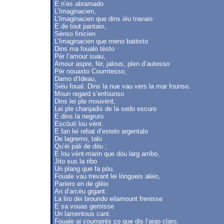
E n’es abramado
L’Imaginacien,
L’Imaginacien que dins iéu travaio
E de tout pantaio,
Sènso finicien.
L’Imaginacien que meno batèsto
Dins ma foualo tèsto
Pèr l’amour suau,
Amour aspre, fèr, jalous, plen d’autesso
Pèr nouasto Coumtesso,
Damo d’Ideau,
Siéu foual. Dins la nue vau vers la mar founso.
Moun regard s’enfounso
Dins lei ple mouvènt,
Lei ple chanjadis de la sedo escuro
E dins la negruro
Escóuti lou vènt.
E fan lei rebat d’estelo argentalo
De lagremo, talo
Qu’èi pàli de dòu ;
E lou vènt-marin que dóu larg arribo,
Jito sus la ribo
Un plang que fa pòu.
Fouale vau trevant lei lòngueis alèio,
Pariero en de glèio
An d’arcèu gigant.
La liro dei broundo eilamount frenisse
E sa vouas gemisse
Un lamentous cant.
Fouale ai coumprés ço que dis l’aigo claro,