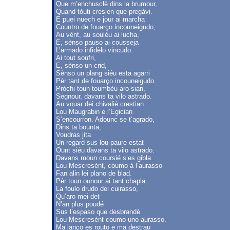
Que m’enchusclè dins la brumour,
Quand tóuti cresien que pregàvi.
E puei nuech e jour ai marcha
Countro de fouarço incouneigudo,
Au vènt, au soulèu ai lucha,
E, sènso pauso ai cousseja
L’armado infidèlo vincudo.
Ai tout soufri,
E, sènso un crid,
Sènso un plang siéu esta agarri
Pèr tant de fouarço incouneigudo.
Pròchi toun toumbèu aro sian,
Segnour, davans ta vilo astrado.
Au vouar dei chivalié crestian
Lou Maugrabin e l’Egician
S’encourron. Adounc se t’agrado,
Dins ta bounta,
Voudras jita
Un regard sus lou paure estat
Ount siéu davans ta vilo astrado.
Davans moun coursié s’es gibla
Lou Mescresènt, coumo à l’aurasso
Fan alin lei plano de blad.
Pèr toun ounour ai tant chapla
La foulo drudo dei cuirasso,
Qu’aro mei det
N’an plus poudé
Sus l’espaso que desbrandè
Lou Mescresènt coumo uno aurasso.
Ma lanço es routo e ma destrau