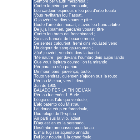
Sèmpre pèr vàutri mespresa ;
Contro la pèiro que tremoualo,
Lou cardoun espinous e lou pèu d’erbo foualo
Vous reviharan lou Passat.
O jouvènt! se dins vouaste pitre
Boufo l’amo dei mouart, s’avès lou franc arbitre
De juja libramen, gardarés vouàsti titre
Contro lou bram dei franchimand ;
Se sias francés de bouano meno,
Se sentès calourènt, fremi dins vouàstei veno
Un degout de sang gau-rouman ;
Zóu! jouvènt, vendrés dins la bando
’Mé nautre : pèr davans l’oumbro deis aujòu lando
Que vous ispirara coumo l’on fa mirando
Pèr para lou sòu patriau ;
De moun païs, jouvènço, touto,
Touto vendras, qu’ensèn s’ajuden sus la routo
Pèr lou Miejour, vers l’Ideau!
Jun de 1905
BALADO PÈR LA FIN DE L’AN
Pèr lou luetenènt I. Burle
Lóugié sus l’alo que ventoulo,
L’alo batento dóu Mistrau,
Lei douge còup en farandoulo,
Dóu reloge de l’Espitau
An parti sus la vilo, adaut.
D’aquest an es la serenado,
Desèmbre amouasso soun fanau
E mai fugisse aquesto annado
Dei jour nouvèu à la grand foulo