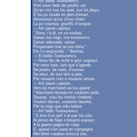
— Ah! bèllei Toulounenco.
N’en soun fada dei poulits uei
Qu’an vist sus lou quèi, sus lei plaço,
E lou pu fouale es plen d’enuei,
Amourousi qu’es d’uno chato
La pu couroua, gounflo d’ourguei.
— Ah! paure capitàni.
“ Dono, l’a di, se va voulias,
Sarias ma migo, ma mestresso,
Sarias adourado, sarias
Pimparrado mai qu’uno rèino ”.
Elo l’a respoundu : “ Bestias,
— Ei bèllei Toulounenco.
— Nous fau de riche e gros segnour
Pèr nous baia, tant que n’agrado
De jouiéu, de sedo, d’ounour,
De plesi, de tout bèn à jabo,
Pèr nouaste cors e nouaste amour.
— Ah! paure capitàni.
Vers lei marchand vai lou galant :
“ Marchand dounas-mi vouàstei sedo,
Dounas, siéu lou meiour chaland,
Vouàsti damas, vouàstei daurèio,
Pèr la migo que siéu belant.
— Ah! bello Toulounenco.
“ E tron d’un goi! s’ai pas lou sòu,
Ai proun de fege e bouano espaso ;
A la guerro pagon lei còup
E, quand n’en sarai en campagno,
Mei bihet vaudran d’escut nòu.