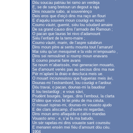
Dóu soucau patriau lei ramo an verdeja
E, se de sang bretoun un degout a raja
Dins nouaste sabo, ai souvenènço
Deis eros que d’eiçò dins ma raço an flouri
E d’aquéu souveni moun couràgi es nourri
Coumo vàutri, guerrié, siéu lou sóudard amaire
De sa grand causo dins l’armado dei Ramoun ;
O pacan que lauras lei nivo d’adamount
Siéu l’enfant de la terro-maire ;
Coumo vàutri, marin, de l’aspre salabrun
Dins moun pitre ai sentu mounta tout l’amarun!
Mai siéu qu’un mesquinet e la vido m’empouarto ,
Dins sei remoulinet si roump moun enavans
E coumo pourrai faire avans
Se noum m’abarissès, mei generacien mouarto,
Se d’amount venès pas au secous dins ma nue
Pèr m’aplani la draio e descluca meis ue.
O mouart incounouissu que fuguerias meis àvi,
Dounas-mi l’estrambord, lou couràgi e l’ardour.
Dóu travai, o pacan, dounas-mi la baudour
E lou testardùgi ; e vous sàvi,
Prudènt bourgés, largas, dins l’emboui, la clarta
D’idèio que vous fè lei priéu de ma ciéuta.
O mouart ispiras-mi, dounas-mi vouasto ajudo
E dei clars aliscamp, d’ounte mi regardas,
Dins moun amo aflaquido e cativo mandas
Vouasto amo ; e, s’ai fa ma batudo,
Un sèr rapelas-mi dins vouaste sant counsèu
E menaren ensèn mei fiéu d’amount dóu cèu.
1904