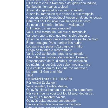
D’En Pèire e d’En Ramoun e dei glòri escoundudo,
Tambourin n’en parles toujour!
Ausen dóu galoubet la cansoun clarinello,
Ausen lou tambourin que souano e que rampello
Prouvençau pèr Prouvènço! Aubouren dounc lei couar.
Dau! tout sout lou nivèu va lèu beissa la tèsto
Se noun si li metèn, felibre — Malapesto!
Si li metèn : sian panca mouart!
Vai-li, zóu! tambourin, vai que si farandoule.
Vai que trone ta pèu, que toun siblet gingoule,
Qu’en nous vesènt dreissa siegue espanta lou Nord
E que, maugrat Paris li crèbe leis auriho
Lou parla que parlan d’Espagno en Italìo,
Lengo de fouarço e d’estrambord.
Vai-li, zóu! tambourin, largo ta rampelado.
A toun brounzi subran s’amoulouno l’armado
Desboundanto de fe, d’ardour, de sacrebiéu,
De nàutri, lei jouvènt, que sabèn nouasto raço,
Que voulèn apara tout ço que l’on matrasso,
La terro, lei rèire e lei fiéu!
1904
LA RAMPELADO DEI JOUVÈNT
Pèr Antòni Esclangon
Vous saludan, Felibre Mèstre,
Qu’avés leissa l’oustau e la pas dóu campèstre
Pèr veni mounte vuei tout lou Miejour dèu èstre ;
E vàutri, coumbatènt valènt,
Qu’avès quita vouasto encountrado
Pèr veni discuti e nous marca l’astrado
Dins vouaste acamp sant-estelen.