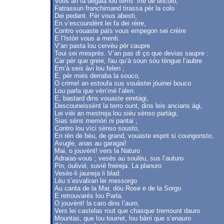
Vous an fa degaia lou tèms ‘mé de bricolo,
Fatrassun franchimand tirassa pèr la colo
Dei pedant. Pèr vous abesti,
En v’escoundènt lei fa dei rèire,
Contro vouaste païs vous empegon sei crèire
E l’Istòri vous a menti.
V’an pasta lou cervèu pèr caupre
Toui sei mesprés. V’an pas di ço que devias saupre :
Car pèr que greie, fau qu’à soun sòu tèngue l’aubre
Em’à seis àvi lou felen ;
E, pèr miés derraba la souco,
O crime! an estoufa sus vouàstei jóuinei bouco
Lou parla que vèn’mé l’alen.
E, bastard dins vouaste eiretàgi,
Descouneissènt la terro ount, dins leis ancians àgi,
Lei vièi an mestreja lou siéu sènso partàgi,
Sias sèns memòri ni pantai ;
Contro lou vìci sènso sousto,
En rèn de bèu, de grand, vouaste esprit si coungonsto,
Avugle, anas au garagai!
Mai, o jouvènt! vers la Naturo
Adraias-vous ; vesès au soulèu, sus l’auturo
Pin, óulivié, suvié freireja. La planuro
Vesès-li jauneja li blad.
Lèu s’esvaliran lei messorgo
Au canta de la Mar, dóu Rose e de la Sorgo
E retrouvarès lou Parla.
O jouvènt! la caro dins l’auro,
Vers lei castelas rout que chasque tremount dauro
Mountas, que lou tourret, lou bàrri que s’enauro