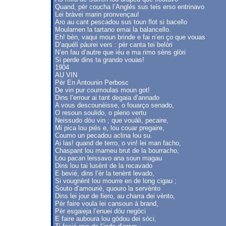
Quand, pèr coucha l’Anglés sus teis erso entrinavo
Lei bràvei marin pronvençau!
Aro au cant pescadou sus toun flot si bacello
Moulamen la tartano emai la balancello.
Eh! bèn, vaqui moun brinde e fai n’en ço que vouas
D’aquéli pàurei vers : pèr canta tei belòri
N’en fau d’autre que iéu e ma rimo sèns glòri
Si perde dins ta grando vouas!
1904
AU VIN
Pèr En Antounin Perbosc
De vin pur coumoulas moun got!
Dins l’errour ai tant degaia d’annado
A vous descounèisse, o fouarço senado,
O resoun soulido, o pleno vertu
Neissudo dóu vin ; que vouàli, pecaire,
Mi pica lou piés e, lou couar pregaire,
Coumo un pecadou aclina lou su.
Ai las! quand de terro, o vin! lei man facho,
Chaspant lou mameu brut de la bourracho,
Lou pacan leissavo ana soun magau
Dins lou tai lusènt de la recavado
E bevié, dins l’èr la tenènt levado,
Si vougnènt lou mourre en de long cigau ;
Souto d’amourié, quouro la servènto
Dins lei jour de fiero, au charra dei vènto,
Pèr faire voula lei cansoun à brand,
Pèr esgaieja l’enuei dóu negòci
E faire auboura lou gòdou dei sòci,