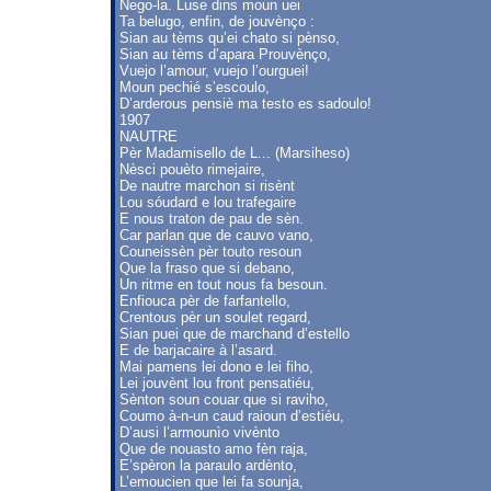
Nego-la. Luse dins moun uei
Ta belugo, enfin, de jouvènço :
Sian au tèms qu’ei chato si pènso,
Sian au tèms d’apara Prouvènço,
Vuejo l’amour, vuejo l’ourguei!
Moun pechié s’escoulo,
D’arderous pensiè ma testo es sadoulo!
1907
NAUTRE
Pèr Madamisello de L... (Marsiheso)
Nèsci pouèto rimejaire,
De nautre marchon si risènt
Lou sóudard e lou trafegaire
E nous traton de pau de sèn.
Car parlan que de cauvo vano,
Couneissèn pèr touto resoun
Que la fraso que si debano,
Un ritme en tout nous fa besoun.
Enfiouca pèr de farfantello,
Crentous pèr un soulet regard,
Sian puei que de marchand d’estello
E de barjacaire à l’asard.
Mai pamens lei dono e lei fiho,
Lei jouvènt lou front pensatiéu,
Sènton soun couar que si raviho,
Coumo à-n-un caud raioun d’estiéu,
D’ausi l’armounìo vivènto
Que de nouasto amo fèn raja,
E’spèron la paraulo ardènto,
L’emoucien que lei fa sounja,