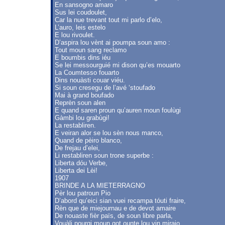
En sansogno amaro
Sus lei coudoulet,
Car la nue trevant tout mi parlo d’elo,
L’auro, leis estelo
E lou rivoulet.
D’aspira lou vènt ai poumpa soun amo :
Tout moun sang reclamo
E boumbis dins iéu
Se lei messourguié mi dison qu’es mouarto
La Coumtesso fouarto
Dins nouàsti couar viéu.
Si soun cresegu de l’avé ‘stoufado
Mai à grand boufado
Reprèn soun alen
E quand saren proun qu’auren moun foulùgi
Gàmbi lou grabùgi!
La restabliren.
E veiran alor se lou sèn nous manco,
Quand de pèiro blanco,
De frejau d’elei,
Li restabliren soun trone superbe :
Liberta dóu Verbe,
Liberta dei Lèi!
1907
BRINDE A LA MIETERRAGNO
Pèr lou patroun Pio
D’abord qu’eici sian vuei recampa tóuti fraire,
Rèn que de miejournau e de devot amaire
De nouaste fièr païs, de soun libre parla,
Vouàli pourgi moun got ounte lou vin miraio,