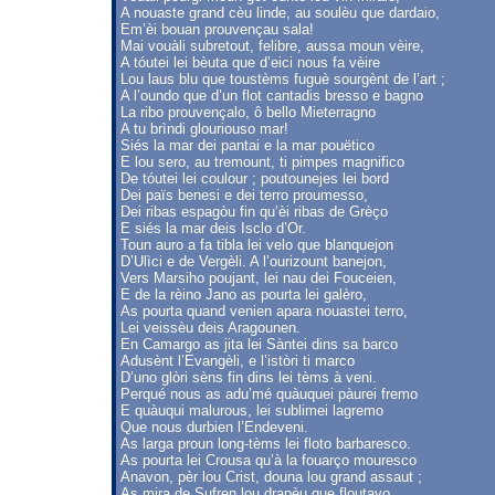
A nouaste grand cèu linde, au soulèu que dardaio,
Em’èi bouan prouvençau sala!
Mai vouàli subretout, felibre, aussa moun vèire,
A tóutei lei bèuta que d’eici nous fa vèire
Lou laus blu que toustèms fuguè sourgènt de l’art ;
A l’oundo que d’un flot cantadis bresso e bagno
La ribo prouvençalo, ô bello Mieterragno
A tu brìndi glouriouso mar!
Siés la mar dei pantai e la mar pouëtico
E lou sero, au tremount, ti pimpes magnifico
De tóutei lei coulour ; poutounejes lei bord
Dei païs benesi e dei terro proumesso,
Dei ribas espagòu fin qu’èi ribas de Grèço
E siés la mar deis Isclo d’Or.
Toun auro a fa tibla lei velo que blanquejon
D’Ulìci e de Vergèli. A l’ourizount banejon,
Vers Marsiho poujant, lei nau dei Fouceien,
E de la rèino Jano as pourta lei galèro,
As pourta quand venien apara nouastei terro,
Lei veissèu deis Aragounen.
En Camargo as jita lei Sàntei dins sa barco
Adusènt l’Evangèli, e l’istòri ti marco
D’uno glòri sèns fin dins lei tèms à veni.
Perqué nous as adu’mé quàuquei pàurei fremo
E quàuqui malurous, lei sublimei lagremo
Que nous durbien l’Endeveni.
As larga proun long-tèms lei floto barbaresco.
As pourta lei Crousa qu’à la fouarço mouresco
Anavon, pèr lou Crist, douna lou grand assaut ;
As mira de Sufren lou drapèu que floutavo