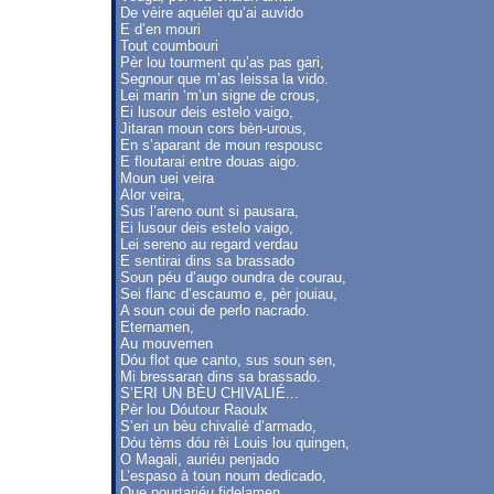
De vèire aquélei qu’ai auvido
E d’en mouri
Tout coumbouri
Pèr lou tourment qu’as pas gari,
Segnour que m’as leissa la vido.
Lei marin ‘m’un signe de crous,
Ei lusour deis estelo vaigo,
Jitaran moun cors bèn-urous,
En s’aparant de moun respousc
E floutarai entre douas aigo.
Moun uei veira
Alor veira,
Sus l’areno ount si pausara,
Ei lusour deis estelo vaigo,
Lei sereno au regard verdau
E sentirai dins sa brassado
Soun péu d’augo oundra de courau,
Sei flanc d’escaumo e, pèr jouiau,
A soun coui de perlo nacrado.
Eternamen,
Au mouvemen
Dóu flot que canto, sus soun sen,
Mi bressaran dins sa brassado.
S’ERI UN BÈU CHIVALIÉ...
Pèr lou Dóutour Raoulx
S’eri un bèu chivalié d’armado,
Dóu tèms dóu rèi Louis lou quingen,
O Magali, auriéu penjado
L’espaso à toun noum dedicado,
Que pourtariéu fidelamen.