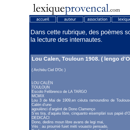
Dans cette rubrique, des poèmes son
la lecture des internautes.
Lou Calen, Touloun 1908. ( lengo d'O
( Archiéu Ciel D'Oc )
LOU CALÈN
TOULOUN
Escolo Felibrenco de LA TARGO
MCMIX
Lou 3 de Mai de 1909,en ciéuta ramoundino de Toulouso
Calèn d’uno
agoulènci d’argènt de Dono Clamenço
S’es tira, d’aquéu libre, cinquanto eisemplàri sus papié d’
DEDICÀCI
Dono, dedins moun libre avans de legi mai,
Vès : au proumié fuiet mèti vouasto pensado,