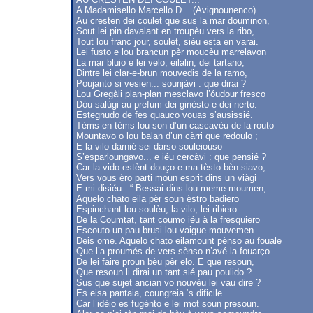
A Madamisello Marcello D... (Avignounenco)
Au cresten dei coulet que sus la mar douminon,
Sout lei pin davalant en troupèu vers la ribo,
Tout lou franc jour, soulet, siéu esta en varai.
Lei fusto e lou brancun pèr moucèu marrelavon
La mar bluio e lei velo, eilalin, dei tartano,
Dintre lei clar-e-brun mouvedis de la ramo,
Poujanto si vesien... sounjàvi : que dirai ?
Lou Gregàli plan-plan mesclavo l’óudour fresco
Dóu salùgi au prefum dei ginèsto e dei nerto.
Estegnudo de fes quauco vouas s’ausissié.
Tèms en tèms lou son d’un cascavèu de la routo
Mountavo o lou balan d’un càrri que redoulo ;
E la vilo darnié sei darso souleiouso
S’esparloungavo... e iéu cercàvi : que pensié ?
Car la vido estènt douço e ma tèsto bèn siavo,
Vers vous èro parti moun esprit dins un viàgi
E mi disiéu : “ Bessai dins lou meme moumen,
Aquelo chato eila pèr soun èstro badiero
Espinchant lou soulèu, la vilo, lei ribiero
De la Coumtat, tant coumo iéu à la fresquiero
Escouto un pau brusi lou vaigue mouvemen
Deis ome. Aquelo chato eilamount pènso au fouale
Que l’a proumés de vers sènso n’avé la fouarço
De lei faire proun bèu pèr elo. E que resoun,
Que resoun li dirai un tant sié pau poulido ?
Sus que sujet ancian vo nouvèu lei vau dire ?
Es eisa pantaia, coungreia ‘s dificile
Car l’idèio es fugènto e lei mot soun presoun.