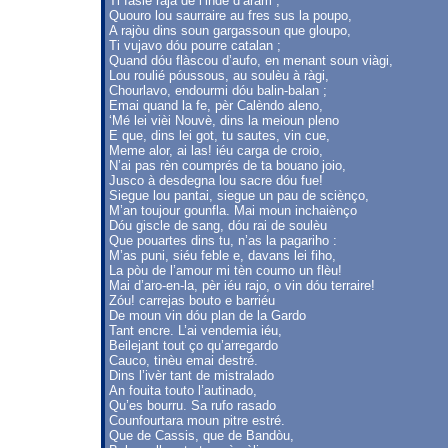
Ti fasié raja de l’inde d’aram ;
Quouro lou saurraire au fres sus la poupo,
A rajòu dins soun gargassoun que gloupo,
Ti vujavo dóu pourre catalan ;
Quand dóu flàscou d’aufo, en menant soun viàgi,
Lou roulié póussous, au soulèu à ràgi,
Chourlavo, endourmi dóu balin-balan ;
Emai quand la fe, pèr Calèndo aleno,
‘Mé lei vièi Nouvè, dins la meioun pleno
E que, dins lei got, tu sautes, vin cue,
Meme alor, ai las! iéu carga de croio,
N’ai pas rèn coumprés de ta bouano joio,
Jusco à desdegna lou sacre dóu fue!
Siegue lou pantai, siegue un pau de sciènço,
M’an toujour gounfla. Mai moun inchaiènço
Dóu giscle de sang, dóu rai de soulèu
Que pouartes dins tu, n’as la pagariho :
M’as puni, siéu feble e, davans lei fiho,
La pòu de l’amour mi tèn coumo un flèu!
Mai d’aro-en-la, pèr iéu rajo, o vin dóu terraire!
Zóu! carrejas bouto e barriéu
De moun vin dóu plan de la Gardo
Tant encre. L’ai vendemia iéu,
Beilejant tout ço qu’arregardo
Cauco, tinèu emai destré.
Dins l’ivèr tant de mistralado
An fouita touto l’autinado,
Qu’es bourru. Sa rufo rasado
Counfourtara moun pitre estré.
Que de Cassis, que de Bandòu,