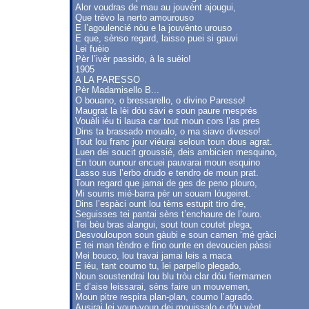
Alor voudras de mau au jouvènt ajougui,
Que trèvo la nerto amourouso
E l’agoulencié nòu e la jouvènto urouso
E que, sènso regard, laisso puei si gauvi
Lei fuèio
Pèr l’ivèr passido, à la suèio!
1905
A LA PARESSO
Pèr Madamisello B...
O bouano, o bressarello, o divino Paresso!
Maugrat la lèi dóu sàvi e soun paure mesprés
Vouàli iéu ti lausa car tout moun cors l’as pres
Dins ta brassado moualo, o ma siavo divesso!
Tout lou franc jour viéurai seloun toun dous agrat.
Luen dei soucit groussié, deis ambicien mesquino,
En toun ounour encuei pauvarai moun esquino
Lasso sus l’erbo drudo e tendro de moun prat.
Toun regard que jamai de ges de peno plouro,
Mi sourris mié-barra pèr un souam lóugeiret.
Dins l’espàci ount lou tèms estupit tiro dre,
Seguisses tei pantai sèns t’enchaure de l’ouro.
Tei bèu bras alangui, sout toun coutet plega,
Desvouloupon soun gàubi e soun carnen ‘mé gràci
E tei man tèndro e fino ounte en devoucien pàssi
Mei bouco, lou travai jamai leis a maca
E iéu, tant coumo tu, lei parpello plegado,
Noun soustendrai lou blu tròu clar dóu fiermamen
E d’aise leissarai, sèns faire un mouvemen,
Moun pitre respira plan-plan, coumo l’agrado.
Ausirai lei voun-voun dei mouissalo e dóu vènt