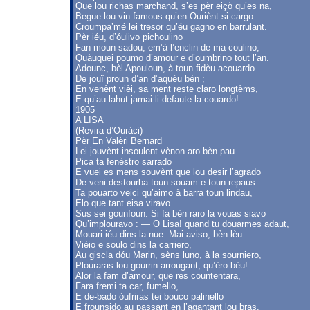
Que lou richas marchand, s’es pèr eiçò qu’es na,
Begue lou vin famous qu’en Ouriènt si cargo
Croumpa’mé lei tresor qu’éu gagno en barrulant.
Pèr iéu, d’óulivo pichoulino
Fan moun sadou, em’à l’enclin de ma coulino,
Quàuquei poumo d’amour e d’oumbrino tout l’an.
Adounc, bèl Apouloun, à toun fidèu acouardo
De jouï proun d’an d’aquéu bèn ;
En venènt vièi, sa ment reste claro longtèms,
E qu’au lahut jamai li defaute la couardo!
1905
A LISA
(Revira d’Ouràci)
Pèr En Valèri Bernard
Lei jouvènt insoulent vènon aro bèn pau
Pica ta fenèstro sarrado
E vuei es mens souvènt que lou desir l’agrado
De veni destourba toun souam e toun repaus.
Ta pouarto veici qu’aimo à barra toun lindau,
Elo que tant eisa viravo
Sus sei gounfoun. Si fa bèn raro la vouas siavo
Qu’implouravo : — O Lisa! quand tu douarmes adaut,
Mouari iéu dins la nue. Mai aviso, bèn lèu
Vièio e soulo dins la carriero,
Au giscla dóu Marin, sèns luno, à la sourniero,
Plouraras lou gourrin arrougant, qu’èro bèu!
Alor la fam d’amour, que res countentara,
Fara fremi ta car, fumello,
E de-bado óufriras tei bouco palinello
E frounsido au passant en l’agantant lou bras.