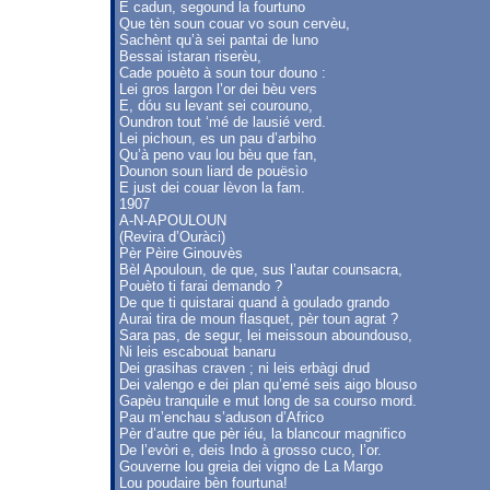
E cadun, segound la fourtuno
Que tèn soun couar vo soun cervèu,
Sachènt qu’à sei pantai de luno
Bessai istaran riserèu,
Cade pouèto à soun tour douno :
Lei gros largon l’or dei bèu vers
E, dóu su levant sei courouno,
Oundron tout ‘mé de lausié verd.
Lei pichoun, es un pau d’arbiho
Qu’à peno vau lou bèu que fan,
Dounon soun liard de pouësìo
E just dei couar lèvon la fam.
1907
A-N-APOULOUN
(Revira d’Ouràci)
Pèr Pèire Ginouvès
Bèl Apouloun, de que, sus l’autar counsacra,
Pouèto ti farai demando ?
De que ti quistarai quand à goulado grando
Aurai tira de moun flasquet, pèr toun agrat ?
Sara pas, de segur, lei meissoun aboundouso,
Ni leis escabouat banaru
Dei grasihas craven ; ni leis erbàgi drud
Dei valengo e dei plan qu’emé seis aigo blouso
Gapèu tranquile e mut long de sa courso mord.
Pau m’enchau s’aduson d’Africo
Pèr d’autre que pèr iéu, la blancour magnifico
De l’evòri e, deis Indo à grosso cuco, l’or.
Gouverne lou greia dei vigno de La Margo
Lou poudaire bèn fourtuna!