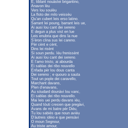
E, tiblant nouàstei brigantino,
Anavon lèu
Vers lou soulèu
La floto dei milo veissèu
Qu’an cubert leis erso latino.
Sarrant lei poung, barrant leis ue,
Ai ausi lou cant dei sereno
E degun a plus vist en lue
Leis enubria que dins la nue
S’èron clina sus lei careno.
Pèr cènt e cènt,
Dins lei risènt
Si soun perdu. Iéu frenissènt
Ai ausi lou cant dei sereno.
E l’amo tristo, ai abourda
Ei sablas dei ribo nouvello
Enfada pèr lou dous canta
Dei sereno ; e quouro a sauta
Tout un pople dei caravello,
Marchant davans,
Plen d’enavans,
Au sóudard dounàvi lou vanc,
Ei sablas dei ribo nouvello.
Mai leis uei perdu davans iéu,
Quand tóuti cresien que pregàvi,
Avans de mi batre pèr Diéu,
Tu lou sabiés que noun aviéu
D’àutreis idèio e que pensàvi
O moun Segnour,
Au triste amour,