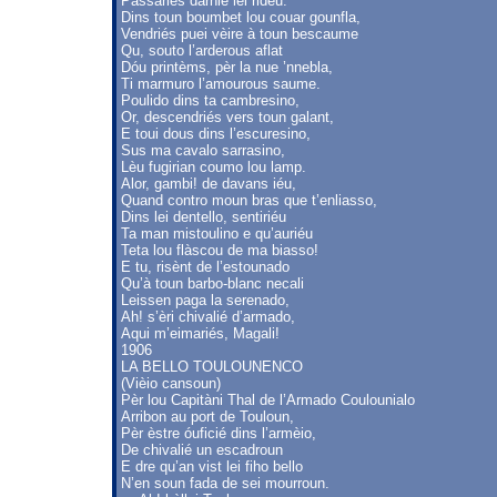
Passariés darnié lei ridèu.
Dins toun boumbet lou couar gounfla,
Vendriés puei vèire à toun bescaume
Qu, souto l’arderous aflat
Dóu printèms, pèr la nue ’nnebla,
Ti marmuro l’amourous saume.
Poulido dins ta cambresino,
Or, descendriés vers toun galant,
E toui dous dins l’escuresino,
Sus ma cavalo sarrasino,
Lèu fugirian coumo lou lamp.
Alor, gambi! de davans iéu,
Quand contro moun bras que t’enliasso,
Dins lei dentello, sentiriéu
Ta man mistoulino e qu’auriéu
Teta lou flàscou de ma biasso!
E tu, risènt de l’estounado
Qu’à toun barbo-blanc necali
Leissen paga la serenado,
Ah! s’èri chivalié d’armado,
Aqui m’eimariés, Magali!
1906
LA BELLO TOULOUNENCO
(Vièio cansoun)
Pèr lou Capitàni Thal de l’Armado Coulounialo
Arribon au port de Touloun,
Pèr èstre óuficié dins l’armèio,
De chivalié un escadroun
E dre qu’an vist lei fiho bello
N’en soun fada de sei mourroun.