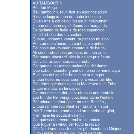
AU TAMBOURIN
Pèr Jan Mege
Bèu tambourin, toun fust en escrinceladuro
S’ourno lóugeiramen de tóutei lei beluro
Qu’en Arle a couneigu lou gàubi miejournen,
E toun sourne nouguié flouris de margarido,
De garlando de fueio e de roso espandido,
Emé l’art dóu dès-e-vuechen.
Quouro, printèms venènt, ta pacano musico
Pèr carriero s’ausis, cantant la joio antico
Dei pople gau-rouman amourous de bèuta,
Mi sènti trefouli dóu prefouns de mon amo :
Pèr nautre abastardi siés la cauvo pus flamo
Dei vièis us que nous soun resta ;
Car gardes lou resson malancòni dei danso
Que sabon nouàstei grand dintre sei remembranço
E lei pas dei jouvènt brusisson sus ta pèu ;
E toun fleitet es dous coumo la vouas dei fiho
Dóu tèms que dansavian la Mouresco o lei Triho
E que mandavian lei capèu!
Car brounzisses dóu cant ufanous que martello
Lou trin dei Rèi vengu couchous darrié l’estello,
Pèr adoura l’enfant qu’es na dins Betelèn ;
E toun rampèu rounflant es intra dins l’istòri
‘Mé Tureno lou grand quand sa marcho de glòri,
N’en fasié lei sóudard valènt ;
Car quiles dóu record terrible dei bataio
Que fuguerian vincu pèr touto la racaio
Dóu Nord sus nous founsènt pèr dounta lou Miejour ;
E dóu pople qu’erian, dei liberta perdudo,