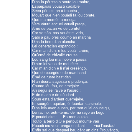
Dins la póusso o souto lou mabre,
Esparpaias vouàsti cadabre
Seca pèr leis an à troupèu ;
Mouart que n’en pouàdi fa lou comte,
Que ma memòri a renega,
Vers vàutri encuei vouàli prega,
Amo de pacan vo de comte!
Car se sàbi pas vouàstei vido,
Sàbi à pau près coumo an marcha
Dins la tiero d’an aluncha
Lei generacien espandido :
Car m’an dich, e lou vouàli crèire,
Qu’emé de chivalié crousa
Lou sang lou mai noble a passa
Dintre lei veno de mei rèire.
Car m’an dich e li n’ai cresènço,
Que de bourgés e de marchand
Emé de ruste bastidan
N’an douna sagesso e prudènço.
Coumo iéu fau, de rimejaire
An segui sei raive à l’asard ;
E de marin e de sóudard
Soun esta d’ardènt guerrejaire.
Ei sourgènt aquitan, èi fountan carsinolo,
Dins leis aven aupen, pèr tant qu’ai couneigu,
Lei racino, autri-tèms, de ma raço an begu
E pouàdi dire : — Es mon aujolo
Touto la terro d’O e pertout mounte vau
Pouàdi iéu vous prega en diant : — Eici l’oustau!
Enfin sai que despuei bèu cènt an dins Prouvènço,