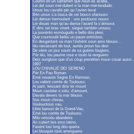
Coumo en un sarramen que noun es acaba,
Lei det soun mié-dubert e la man mié-tendudo.
Urous lou cavalié pèr qu l’avien leva!
Bèn urous s’a touca de sei bouco ufanouso
Lei detoun tremoulant : uno poutouno nouso
Lei douas man qu’au dansa l’asard fa s’atrouva.
E dins sei bras virant, siegue tambèn urouso,
La jouvènto esmóugudo e bello dóu plesi,
Que counsoulè belèu un paure entristesi,
En desgantant sa man l’óufrènt soun amo blouso...
Iéu raivassant de tout, auriéu proun lou desi
De vèire un jour sourti de sa guèino lóugiero,
Pèr iéu, lou paume rose e touto la renguiero
Deis oungloun que d’un còup prendrien moun couar aussi
1907
LOU CHIVALIÉ DEI SERENO
Pèr En Pau Roman
Emé nouaste Segne En Ramoun,
Lou valènt comte de Toulouso,
Ai parti, leissant dins lei mount
Moun castelar e siéu, d’amount,
Davala devers la mar blouso.
Sus moun chivau,
Voulountous vau,
Libre baroun de la Grand-Vau,
Emé lou comte de Toulouso.
Milo veissèu abandeira
An cubert leis erso latino,
Fasènt lusi long dóu queira
Lei blouquié tóuti arrengueira