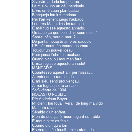
Sivèstre a durbi lou pourtau.
La miejo-luno au cèu pendoulo
E vis emé soun plan-badau
Blanqueja lou lus matinau.
Pèr l’an venènt juego l’aubado
Lou fres Marin dins lei rampau
E mai fugisse aquesto annado.
Qu saup ço que boui dins soun oulo ?
Sara-ti bèn, sara-ti mau ?
De pantai nouasto amo es sadoulo,
L’Espèr nous tèn coumo gournau.
Toujour un nouvèl ideau,
Puei jamai l’obro es acabado
Quand pico lou moumen fatau :
E mai fugisse aquesto annado!
MANDADIS
Coumtesso aquest an, pèr l’assaut,
Ai entendu ta rampelado
E mi siéu senti prouvençau.
A mai fugi aquesto annado!
St-Sivèstre de 1904
NOUASTO FOULIE
Pèr Andreloun Boyer
Mi dien : lou foual. Verai, de long ma vido
Ma caro ravido
Sèmblo d’un enfant.
Plen de sounjarié moun regard es treble
E moun pitre es feble
Coumo d’un qu’a fam.
Es verai, siéu foual! e n’es afamado