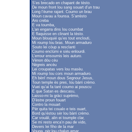
S’es brecado en chapant de tèsto.
De moun front lou sang souart d’un trau
Long l’èume rajant. Coumo un brau
Moun cavau a founsa. S’arrèsto
Aro creba
E va toumba,
L’an engarra dins lou coumbat
E flaquisse en clinant la tèsto.
Moun blouquié qu’es tout enclouti,
Mi roump lou bras. Moun armaduro
Souto lei còup a resclanti
Coumo enclùmi e siéu enlourdi.
L’errour ensournis leis auturo.
Vènon dóu cèu
Nègreis ancèu
Lei croupatas vers lou masèu.
Mi roump lou cors moun armaduro.
Eh bèn! moun dous Segnour Jesus,
Toun temple ès pres, lou bàrri crémo.
Vuei qu’ai fa tant coumo ai pouscu
E que Satan es descasu,
Laisso-mi la gràci suprèmo,
D’èstre proun fouart
Contro la mouart
Pèr quita tei coualo e teis ouart,
Bord qu’éstou sèr lou bàrri crémo.
Car vouàli, alin ei toumple clar,
Se mi resto enca’n pau de vido,
Devers lei fiho de la mar
Vouga, pèr lou chalun amar