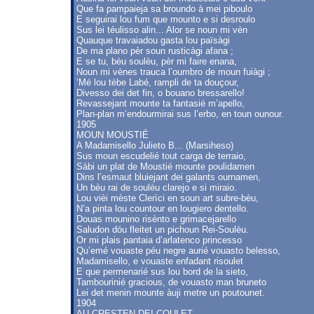
Que fa pampaieja sa broundo à mei piboulo
E seguirai lou fum que mounto e si desroulo
Sus lei téulisso alin... Alor se noun mi vèn
Quauque travaiadou gasta lou païsàgi
De ma plano pèr soun rusticàgi afana ;
E se tu, bèu soulèu, pèr mi faire enana,
Noun mi vènes trauca l’oumbro de moun fuiàgi ;
‘Mé lou tèbe Labé, rampli de ta douçour,
Divesso dei det fin, o bouano bressarello!
Revassejant mounte ta fantasié m’apello,
Plan-plan m’endourmirai sus l’erbo, en toun ounour.
1905
MOUN MOUSTIÉ
A Madamisello Julieto B... (Marsiheso)
Sus moun escudelié tout carga de terraio,
Sàbi un plat de Moustié mounte poulidamen
Dins l’esmaut bluiejant dei galants ournamen,
Un bèu rai de soulèu clarejo e si miraio.
Lou vièi mèste Clerìci en soun art subre-bèu,
N’a pinta lou countour en lougiero dentello.
Douas mounino risènto e grimacejarello
Saludon dóu fleitet un pichoun Rei-Soulèu.
Or mi plais pantaia d’arlatenco princesso
Qu’emé vouaste péu negre aurié vouasto belesso,
Madamisello, e vouaste enfadant risoulet
E que permenarié sus lou bord de la sieto,
Tambourinié gracious, de vouasto man bruneto
Lei det menin mounte àuji metre un poutounet.
1904
AU CRESTEN DEI COULET...