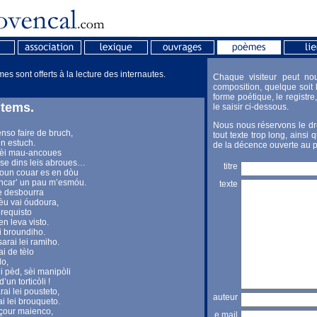
s sont offerts à la lecture des internautes.
Chaque visiteur peut no
composition, quelque soit l
forme poétique, le registre, 
ntems.
le saisir ci-dessous.
Nous nous réservons le dro
ènso faire de bruch,
tout texte trop long, ainsi 
un estuch.
de la décence ouverte au p
mèi mau-ancoues
se dins leis abroues…
titre
moun couar es en dòu
ncar’ un pau m’esmóu.
texte
re desbourra
lèu vai óudoura,
 requisto
en leva visto.
i broundiho.
sarai lei ramiho.
ai de tèlo
lo,
 pèd, sèi manipòli
’un torticòli !
ai lei pousteto,
auteur
ai lei brouqueto.
çour maienco,
e.mail