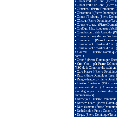
•
Clàudi Vertut de Carci. (Pierre
•
Clàudi Vertut de Carci. (Pierre 
•
Climatico ! (Pierre Dominique Te
•
Cloroquino ! (Pierre Dominique 
•
Comte d'à rebous. (Pierre Domin
•
Còrsou. (Pierre Dominique Testa
•
Couers e couar... (Pierre Domini
•
Coulòqui Max Rouquette d'abriéu
•
Coumboscuro deis Arneodo. (Pie
•
Coumo la fum (Martine Gonfalo
•
Coumunien ... (Pierre Dominique
•
Couralo Sant Sebastian d'Alau. (
•
Couralo Sant Sebastien d'Alau. 
•
Cournat...... (Pierre Dominiqu
sorre. )
•
Covid ! (Pierre Dominique Testa
•
Cris Yso ... pèr Pierre DOmini
YSO de la Chourmo dis istòri en 
•
Curo-biasso ! (Pierre Dominique 
•
Dai... (Pierre Dominique Testa, 
•
Dangié dangié ... (Pierre Domini
•
Daréire l'ourisount (Péire Ro
prouvençalo d'Itàli. ( Aquesto p
mountagno pèr un drole dóu vi
antoulougio es)
•
Darrié jour... (Pierre Dominique
•
Darrièro nuech. (Pierre Dominiq
•
Dèco d'amour. (Pierre Dominique
•
Dedicàci de « Fino e Cesar », A
•
Degai. (Pierre Dominique Testa,