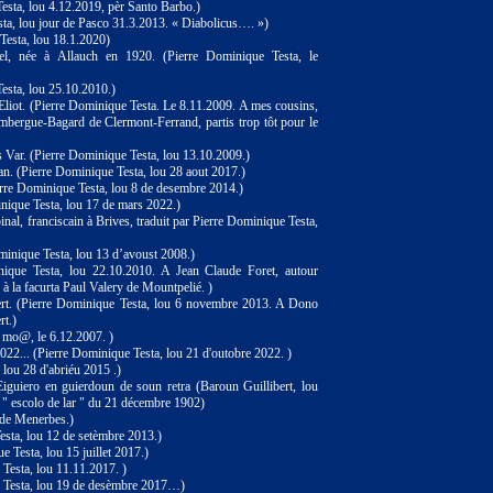
esta, lou 4.12.2019, pèr Santo Barbo.)
ta, lou jour de Pasco 31.3.2013. « Diabolicus…. »)
Testa, lou 18.1.2020)
el, née à Allauch en 1920. (Pierre Dominique Testa, le
esta, lou 25.10.2010.)
'Eliot. (Pierre Dominique Testa. Le 8.11.2009. A mes cousins,
imbergue-Bagard de Clermont-Ferrand, partis trop tôt pour le
Var. (Pierre Dominique Testa, lou 13.10.2009.)
n. (Pierre Dominique Testa, lou 28 aout 2017.)
erre Dominique Testa, lou 8 de desembre 2014.)
nique Testa, lou 17 de mars 2022.)
nal, franciscain à Brives, traduit par Pierre Dominique Testa,
minique Testa, lou 13 d’avoust 2008.)
nique Testa, lou 22.10.2010. A Jean Claude Foret, autour
 à la facurta Paul Valery de Mountpelié. )
t. (Pierre Dominique Testa, lou 6 novembre 2013. A Dono
rt.)
: mo@, le 6.12.2007. )
022... (Pierre Dominique Testa, lou 21 d'outobre 2022. )
 lou 28 d'abriéu 2015 .)
Eiguiero en guierdoun de soun retra (Baroun Guillibert, lou
o " escolo de lar " du 21 décembre 1902)
 de Menerbes.)
sta, lou 12 de setèmbre 2013.)
 Testa, lou 15 juillet 2017.)
Testa, lou 11.11.2017. )
 Testa, lou 19 de desèmbre 2017…)