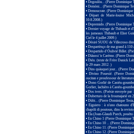
•
Degoulòu... (Pierre Dominique T
•
Demòni... (Pierre Dominique Tes
•
Demoucrate. (Pierre Dominique 
•
Départ de Marie-louise Mich
10.8.2008.)
•
Depremido. (Pierre Dominique T
•
Dernier voyage de Thibault et d
les jumeaux Thibault et Eliot Gu
Ciel le 4 juillet 2009.)
•
Désiré SUOU de Villecroso dins 
•
Despartènço de ma grand à 110 a
•
Despartido d’Óulivié Billet. (Pi
•
Diàussi 'n Carèmo. (Pierre Domi
•
Diéu. (texte de Frère Danick Labi
le 29 mars 2012. )
•
Dins quàuquei jour... (Pierre Do
•
Divino Pouesié. (Pierre Domi
oucitan e proufessour de literaturo
•
Dono Gorlié de Castèu-goumber
Gorlier, lachièro à Castèu-goumbe
•
Dos ivers. (Poésie envoyée par 
•
Duberturo de la froumajarié en 2
•
Dùbi... (Pierre Dominique Testa,
•
Eiguiero : à n'uno chatouno d'
chapòli di poutoun, dins la revist
•
Ela (Joan-Glaudi Puech, pouèto
•
En Chino 1 (Pierre Dominique Te
•
En Chino 10 ... (Pierre Dominique
•
En Chino 11. (Pierre Dominique 
•
En Chino 12. (Pierre Dominique