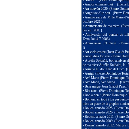
•
Amour ... (Pierre Dominique Tes
•
Amour emmène-moi ... (Pierre D
•
An nouvèu 2020. (Pierre Domini
•
Angoisse d'un soir . (Pierre Do
•
Anniversaire de M. le Maire d'A
octobre 2021.)
•
Anniversaire de ma mère. (Pierr
née en 1930. )
•
Anniversàri dei trent'an de L
Testa, lou 4.7.2008)
•
Anniversàri...d'Oulivié... (Pi
!)
•
Au vielh castèu (Joan Glaudi P
•
aucèu dins lou cèu. (Pierre Domi
•
Aurélie Soldaïni, bon anniversa
de ma nièce Aurélie Soldaïni, le 
•
Aurelìo G. dou Plan de Cuco. (P
•
Aurìgi. (Pierre Dominique Testa
•
Avé Maria (Pierre Dominique Tes
•
Avé Maria, Avé Maria .... (Pierr
•
Bèla amiga (Joan Glaudi Puech)
•
Bèu tems. (Pierre Dominique Tes
•
Bon à rien ! (Pierre Dominique T
•
Bonjour en touti ( La pastresso 
mise en place de la graphie « mistr
•
Bouen' annado 2025. (Pierre Dom
•
Bouen' annado 2026. (Pierre D
•
Boueno annado 2011. (Pierre Do
•
Bouen' annado 2009. (Pierre Dom
•
Bouen' annado 2012, Maryse Gar