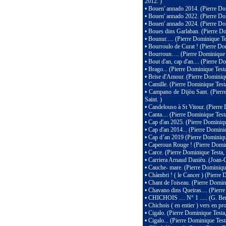
2012. )
•
Bouen' annado 2014. (Pierre Dom
•
Bouen' annado 2022. (Pierre Dom
•
Bouen' annado 2024. (Pierre Dom
•
Boues dins Garlaban. (Pierre Do
•
Bounur..... (Pierre Dominique 
•
Bourroulo de Curat ! (Pierre Do
•
Bourroun…. (Pierre Dominique T
•
Bout d'an, cap d'an.... (Pierre 
•
Brago... (Pierre Dominique Test
•
Brise d'Amour. (Pierre Dominiqu
•
Camille. (Pierre Dominique Test
•
Campano de Dijòu Sant. (Pierr
Saint. )
•
Candelouso à St Vitour. (Pierre
•
Canta.... (Pierre Dominique Testa
•
Cap d'an 2025. (Pierre Domini
•
Cap d'an 2014... (Pierre Domini
•
Cap d’an 2019 (Pierre Dominique
•
Caperoun Rouge ! (Pierre Domin
•
Carce. (Pierre Dominique Testa, 
•
Carriera Arnaud Danièu. (Joan-
•
Cauche- mare. (Pierre Dominique
•
Chàmbri ! ( le Cancer ) (Pierre 
•
Chant de l'oiseau. (Pierre Domin
•
Chavano dins Queiras.... (Pier
•
CHICHOIS .... N° 1 ..... (G. Bene
•
Chichois ( en entier ) vers en pr
•
Cigalo. (Pierre Dominique Testa,
•
Cigalo... (Pierre Dominique Test