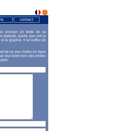
us envoyer un texte de sa
e dialecte, quelle que soit la
et la graphie. Il lui suffira de
it de ne pas mettre en ligne
que tout texte hors des limites
ublic.