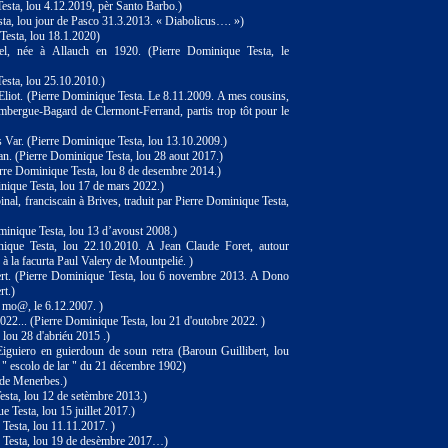
esta, lou 4.12.2019, pèr Santo Barbo.)
ta, lou jour de Pasco 31.3.2013. « Diabolicus…. »)
Testa, lou 18.1.2020)
el, née à Allauch en 1920. (Pierre Dominique Testa, le
esta, lou 25.10.2010.)
'Eliot. (Pierre Dominique Testa. Le 8.11.2009. A mes cousins,
imbergue-Bagard de Clermont-Ferrand, partis trop tôt pour le
Var. (Pierre Dominique Testa, lou 13.10.2009.)
n. (Pierre Dominique Testa, lou 28 aout 2017.)
erre Dominique Testa, lou 8 de desembre 2014.)
nique Testa, lou 17 de mars 2022.)
nal, franciscain à Brives, traduit par Pierre Dominique Testa,
minique Testa, lou 13 d’avoust 2008.)
nique Testa, lou 22.10.2010. A Jean Claude Foret, autour
 à la facurta Paul Valery de Mountpelié. )
t. (Pierre Dominique Testa, lou 6 novembre 2013. A Dono
rt.)
: mo@, le 6.12.2007. )
022... (Pierre Dominique Testa, lou 21 d'outobre 2022. )
 lou 28 d'abriéu 2015 .)
Eiguiero en guierdoun de soun retra (Baroun Guillibert, lou
o " escolo de lar " du 21 décembre 1902)
 de Menerbes.)
sta, lou 12 de setèmbre 2013.)
 Testa, lou 15 juillet 2017.)
Testa, lou 11.11.2017. )
 Testa, lou 19 de desèmbre 2017…)