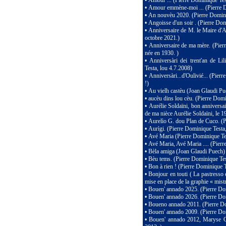
•
Amour ... (Pierre Dominique Tes
•
Amour emmène-moi ... (Pierre D
•
An nouvèu 2020. (Pierre Domini
•
Angoisse d'un soir . (Pierre Do
•
Anniversaire de M. le Maire d'A
octobre 2021.)
•
Anniversaire de ma mère. (Pierr
née en 1930. )
•
Anniversàri dei trent'an de L
Testa, lou 4.7.2008)
•
Anniversàri...d'Oulivié... (Pi
!)
•
Au vielh castèu (Joan Glaudi P
•
aucèu dins lou cèu. (Pierre Domi
•
Aurélie Soldaïni, bon anniversa
de ma nièce Aurélie Soldaïni, le 
•
Aurelìo G. dou Plan de Cuco. (P
•
Aurìgi. (Pierre Dominique Testa
•
Avé Maria (Pierre Dominique Tes
•
Avé Maria, Avé Maria .... (Pierr
•
Bèla amiga (Joan Glaudi Puech)
•
Bèu tems. (Pierre Dominique Tes
•
Bon à rien ! (Pierre Dominique T
•
Bonjour en touti ( La pastresso 
mise en place de la graphie « mistr
•
Bouen' annado 2025. (Pierre Dom
•
Bouen' annado 2026. (Pierre D
•
Boueno annado 2011. (Pierre Do
•
Bouen' annado 2009. (Pierre Dom
•
Bouen' annado 2012, Maryse Gar