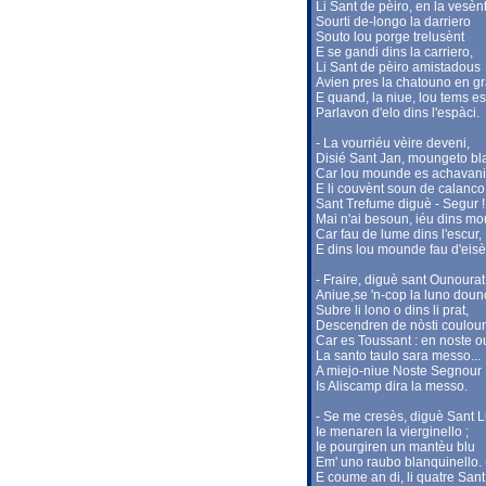
Li Sant de pèiro, en la vesèn
Sourti de-longo la darriero
Souto lou porge trelusènt
E se gandi dins la carriero,
Li Sant de pèiro amistadous
Avien pres la chatouno en grà
E quand, la niue, lou tems e
Parlavon d'elo dins l'espàci.
- La vourriéu vèire deveni,
Disié Sant Jan, moungeto bl
Car lou mounde es achavani
E li couvènt soun de calanco
Sant Trefume diguè - Segur !
Mai n'ai besoun, iéu dins mo
Car fau de lume dins l'escur,
E dins lou mounde fau d'eis
- Fraire, diguè sant Ounourat
Aniue,se 'n-cop la luno doun
Subre li lono o dins li prat,
Descendren de nòsti coulou
Car es Toussant : en noste 
La santo taulo sara messo...
A miejo-niue Noste Segnour
Is Aliscamp dira la messo.
- Se me cresès, diguè Sant L
Ie menaren la vierginello ;
Ie pourgiren un mantèu blu
Em' uno raubo blanquinello. 
E coume an di, li quatre Sant