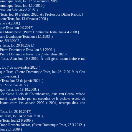
 Dominique Testa, lou 17 de setèmbre 2019)
Dominique Testa, lou 4.10.2019.)
sta, lou 5 de janvié 2015. )
Testa, lou 10 d’abriéu 2020. Au Professour Didier Raoult. )
ique Testa, lou 13 d’avoust 2008.)
, le 9.4.2008.)
que Testa, lou 9.9.2017)
 à Mountpelié. (Pierre Dominique Testa., lou 4.4.2008.)
rre Dominique Testa lou 31.1.1993 .)
ne, 5/12/2007.)
 Testa, lou 20.10.2021.)
Pierre Dominique Testa, lou 3.1.2009. )
(Pierre Dominique Testa. Lou 25 de febrié 2020)
e Testa, Alau lou 10.8.2019. À mèi gèns, moun fraire e ma
, lou 7 de nouvèmbre 2020. )
que Testa. (Pierre Dominique Testa, lou 26.12.2019. A Cris
Prouvençau. )
Testa, lou 23 de janvié 2024. )
lou 22 de mai 2015.)
que Testa, lou 18.10.2009. )
ux de Santo Lucìo de Coumboscuro, dins vau Grana, valado
ouesié fuguè facho pèr un escoulan de la pichoto escolo de
lajoun entre leis annado 2000 e 2004, recampa dins uno
 Testa, lou 28.10.2017)
ue Testa, lou 14 de mai 0h10. )
 Testa, lou 22 9 2009.)
 Dono Rousèto Bileras, (Pierre Dominique Testa, 25.3.2012. )
 lou 25.1.2009.)