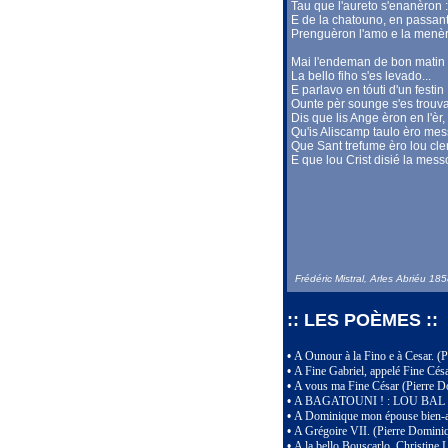
Tau que l'aureto s'enanèron :
E de la chatouno, en passant
Prenguèron l'amo e la menè
Mai l'endeman de bon matin
La bello fiho s'es levado...
E parlavo en tóuti d'un festin
Ounte pèr sounge s'es trouva
Dis que lis Ange èron en l'èr,
Qu'is Aliscamp taulo èro mes
Que Sant trefume èro lou cle
E que lou Crist disié la mess
Frédéric Mistral, Arles Abriéu 18
:: LES POÈMES ::
•
A Ounour à la Fino e à Cesar. (
•
A Fine Gabriel, appelé Fine Cés
•
A vous ma Fine César (Pierre Do
•
A BAGATOUNI ! : LOU BAL (V
•
A Dominique mon épouse bien-ai
•
A Grégoire VII. (Pierre Dominiq
•
A la bello Bouscarlo, Christine