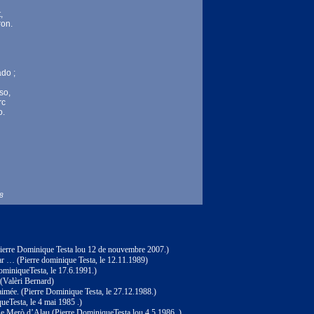
,
ron.
do ;
so,
rc
o.
58
Pierre Dominique Testa lou 12 de nouvembre 2007.)
ar … (Pierre dominique Testa, le 12.11.1989)
miniqueTesta, le 17.6.1991.)
alèri Bernard)
mée. (Pierre Dominique Testa, le 27.12.1988.)
ueTesta, le 4 mai 1985 .)
 Le Merò d’Alau (Pierre DominiqueTesta lou 4.5.1986 .)