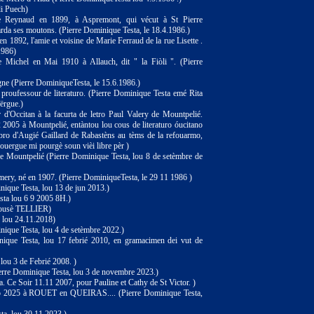
di Puech)
 Reynaud en 1899, à Aspremont, qui vécut à St Pierre
garda ses moutons. (Pierre Dominique Testa, le 18.4.1986.)
en 1892, l'amie et voisine de Marie Ferraud de la rue Lisette .
1986)
 Michel en Mai 1910 à Allauch, dit " la Fiòli ". (Pierre
e (Pierre DominiqueTesta, le 15.6.1986.)
proufessour de literaturo. (Pierre Dominique Testa emé Rita
ërgue.)
Occitan à la facurta de letro Paul Valery de Mountpelié.
 2005 à Mountpelié, entàntou lou cous de literaturo óucitano
ro d'Augié Gaillard de Rabastèns au tèms de la refouarmo,
ouergue mi pourgè soun vièi libre pèr )
 de Mountpelié (Pierre Dominique Testa, lou 8 de setèmbre de
ery, né en 1907. (Pierre DominiqueTesta, le 29 11 1986 )
ique Testa, lou 13 de jun 2013.)
sta lou 6 9 2005 8H.)
usè TELLIER)
, lou 24.11.2018)
inique Testa, lou 4 de setèmbre 2022.)
nique Testa, lou 17 febrié 2010, en gramacimen dei vut de
lou 3 de Febrié 2008. )
rre Dominique Testa, lou 3 de novembre 2023.)
. Ce Soir 11.11 2007, pour Pauline et Cathy de St Victor. )
o 2025 à ROUET en QUEIRAS.... (Pierre Dominique Testa,