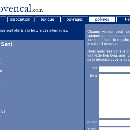
s sont offerts à la lecture des internautes.
Chaque visiteur peut no
composition, quelque soit l
forme poétique, le registre, 
 Sant
le saisir ci-dessous.
Nous nous réservons le dro
tout texte trop long, ainsi 
,
de la décence ouverte au p
:
titre
e.
,
texte
,
.
;
ntis
,
auteur
e.mail