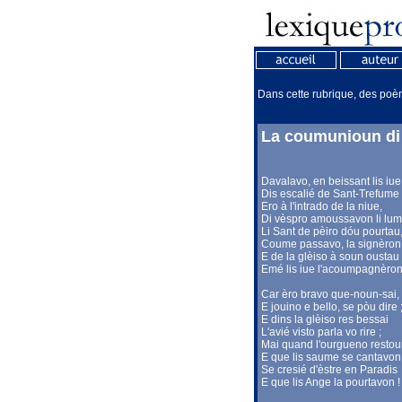
Dans cette rubrique, des poème
La coumunioun di
Davalavo, en beissant lis iue
Dis escalié de Sant-Trefume 
Ero à l'intrado de la niue,
Di vèspro amoussavon li lum
Li Sant de pèiro dóu pourtau
Coume passavo, la signèron
E de la glèiso à soun oustau
Emé lis iue l'acoumpagnèron
Car èro bravo que-noun-sai,
E jouino e bello, se pòu dire 
E dins la glèiso res bessai
L'avié visto parla vo rire ;
Mai quand l'ourgueno restou
E que lis saume se cantavon
Se cresié d'èstre en Paradis
E que lis Ange la pourtavon !