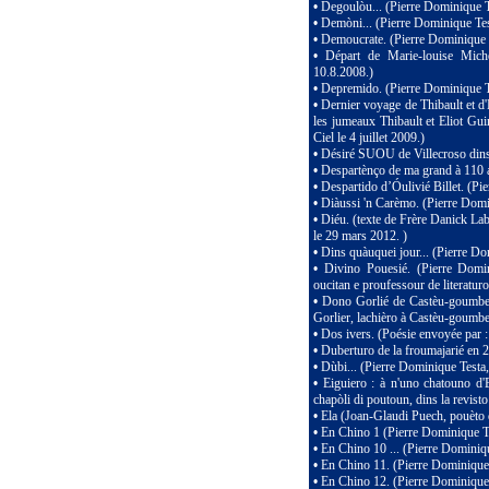
•
Degoulòu... (Pierre Dominique T
•
Demòni... (Pierre Dominique Tes
•
Demoucrate. (Pierre Dominique 
•
Départ de Marie-louise Mich
10.8.2008.)
•
Depremido. (Pierre Dominique T
•
Dernier voyage de Thibault et d
les jumeaux Thibault et Eliot Gu
Ciel le 4 juillet 2009.)
•
Désiré SUOU de Villecroso dins 
•
Despartènço de ma grand à 110 a
•
Despartido d’Óulivié Billet. (Pi
•
Diàussi 'n Carèmo. (Pierre Domi
•
Diéu. (texte de Frère Danick Labi
le 29 mars 2012. )
•
Dins quàuquei jour... (Pierre Do
•
Divino Pouesié. (Pierre Domi
oucitan e proufessour de literaturo
•
Dono Gorlié de Castèu-goumber
Gorlier, lachièro à Castèu-goumbe
•
Dos ivers. (Poésie envoyée par 
•
Duberturo de la froumajarié en 2
•
Dùbi... (Pierre Dominique Testa,
•
Eiguiero : à n'uno chatouno d'
chapòli di poutoun, dins la revist
•
Ela (Joan-Glaudi Puech, pouèto
•
En Chino 1 (Pierre Dominique Te
•
En Chino 10 ... (Pierre Dominique
•
En Chino 11. (Pierre Dominique 
•
En Chino 12. (Pierre Dominique