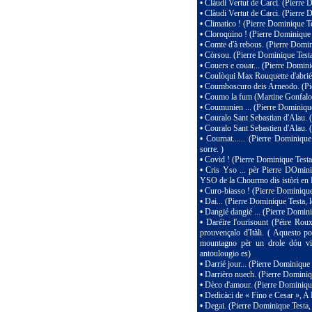
•
Clàudi Vertut de Carci. (Pierre
•
Clàudi Vertut de Carci. (Pierre 
•
Climatico ! (Pierre Dominique Te
•
Cloroquino ! (Pierre Dominique 
•
Comte d'à rebous. (Pierre Domin
•
Còrsou. (Pierre Dominique Testa
•
Couers e couar... (Pierre Domini
•
Coulòqui Max Rouquette d'abriéu
•
Coumboscuro deis Arneodo. (Pie
•
Coumo la fum (Martine Gonfalo
•
Coumunien ... (Pierre Dominique
•
Couralo Sant Sebastian d'Alau. (
•
Couralo Sant Sebastien d'Alau. 
•
Cournat...... (Pierre Dominiqu
sorre. )
•
Covid ! (Pierre Dominique Testa
•
Cris Yso ... pèr Pierre DOmini
YSO de la Chourmo dis istòri en 
•
Curo-biasso ! (Pierre Dominique 
•
Dai... (Pierre Dominique Testa, 
•
Dangié dangié ... (Pierre Domini
•
Daréire l'ourisount (Péire Ro
prouvençalo d'Itàli. ( Aquesto p
mountagno pèr un drole dóu vi
antoulougio es)
•
Darrié jour... (Pierre Dominique
•
Darrièro nuech. (Pierre Dominiq
•
Dèco d'amour. (Pierre Dominique
•
Dedicàci de « Fino e Cesar », A
•
Degai. (Pierre Dominique Testa,