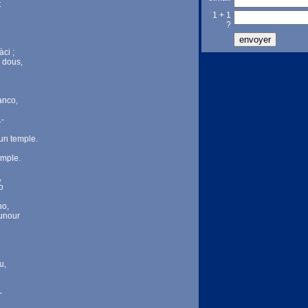
t
1 + 1
?
ci ;
s dous,
anco,
.-
un temple.
èmple.
,
o
no,
ounour
u,
-