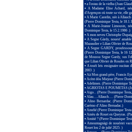
•
a l'ostau de la vielha (Joan Glau
•
A Madame Elise Achard, née
d'Argençon où toute sa vie, elle 
•
A Marie Castelin, née à Allauch 
(Pierre Dominique Testa, le 18.1.
•
A Marie-Jeanne Limousin, née
Dominique Testa, le 15.2.1986 .)
•
A mon neveu Christophe Dupaign
•
A Segne Gàrdy, nouest' amable 
Mazaudier e Lilian Olivier de Rou
•
A Segne GARDY, proufessour d'
(Pierre Dominique Testa, le 16 12
de Moussu Segne Gardy, sus l'ob
que Lilian Olivier de Roudes en R
•
A touèi leis ensignaire oucitan
2003 .)
•
Aà Mon grand-père, Francis Eym
•
Acènt dóu Miejour (Pierre Domin
•
Adelimen. (Pierre Dominique Te
•
AGRIOTAS E POUMETAS (Jo
•
Aigo... (Pierre Dominique Testa
•
Alau.....Allauch..... (Pierre Dom
•
Alino Bernardac. (Pierre Domi
Carèmo d’Alino Bernadac.)
•
Amelié (Pierre Dominique Testa 
•
Amèu de Rouet en Queyras. (Pie
•
Amitié ? (Pierre Dominique Testa
•
Amountagnàgi de nouéstei vac
Rouet lou 2 de julié 2025. )