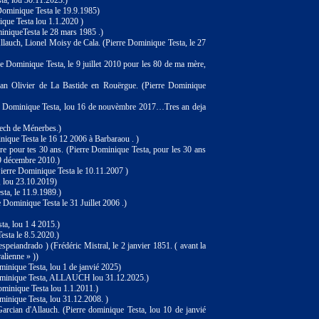
ta, lou 30.11.2023.)
ominique Testa le 19.9.1985)
que Testa lou 1.1.2020 )
miniqueTesta le 28 mars 1985 .)
llauch, Lionel Moisy de Cala. (Pierre Dominique Testa, le 27
e Dominique Testa, le 9 juillet 2010 pour les 80 de ma mère,
ilian Olivier de La Bastide en Rouërgue. (Pierre Dominique
erre Dominique Testa, lou 16 de nouvèmbre 2017…Tres an deja
uech de Ménerbes.)
nique Testa le 16 12 2006 à Barbaraou . )
ire pour tes 30 ans. (Pierre Dominique Testa, pour les 30 ans
19 décembre 2010.)
ierre Dominique Testa le 10.11.2007 )
, lou 23.10.2019)
ta, le 11.9.1989.)
e Dominique Testa le 31 Juillet 2006 .)
ta, lou 1 4 2015.)
esta le 8.5.2020.)
espeiandrado ) (Frédéric Mistral, le 2 janvier 1851. ( avant la
alienne » ))
inique Testa, lou 1 de janvié 2025)
ominique Testa, ALLAUCH lou 31.12.2025.)
minique Testa lou 1.1.2011.)
inique Testa, lou 31.12.2008. )
cian d'Allauch. (Pierre dominique Testa, lou 10 de janvié