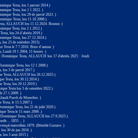
inique Testa, lou 1 janvier 2014.)
inique Testa, lou 1 1 2022. )
inique Testa, lou 29 de janvié 2023. )
minique Testa, lou 11.10.2008.)
Testa, ALLAUCH lou 11.12.2024. Bounur. )
minique Testa, lou 2.1.2012.)
esta, lou 24 d’abriéu 2019.)
Dominique Testa, lou 27.12.2024.)
a, lou 23 de setèmbre 2015)
e Testa le 7.7.2010. Brise d’amour. )
a, Lundi 19 1 2004, 11 heures .)
e Dominique Testa, ALLAUCH lou 17 d'abriéu 2025 : Jeudi
 Dominique Testa, lou 12 1 2008.)
, lou 3 de janvié 2017.)
que Testa, ALLAUCH lou 26.12.2025.)
que Testa, lou 30.12.2014.)
 Testa, lou 29.12.2019.)
ique Testa lou 3 de setembre 2022.)
le 27.1.2009. )
Glaudi Puech de Menerbes. )
 Testa, le 15.3.2007.)
Dominique Testa, lou 21 de julié 2026.)
ique Testa le 11 mars 2006 .)
re Dominique Testa, ALLAUCH lou 27.9.2025.)
dit ... 1855 ... )
ovençal marseillais.1879. (Bénédit Gustave. )
 lou 30 de jun 2010. )
a, lou 3 aout 2015.)