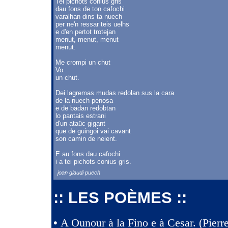
Tei pichots conius gris
dau fons de ton cafochi
varalhan dins ta nuech
per ne'n ressar teis uelhs
e d'en pertot trotejan
menut, menut, menut
menut.
Me crompi un chut
Vo
un chut.
Dei lagremas mudas redolan sus la cara
de la nuech penosa
e de badan redobtan
lo pantais estrani
d'un ataüc gigant
que de guingoi vai cavant
son camin de neient.
E au fons dau cafochi
i a tei pichots conius gris.
joan glaudi puech
:: LES POÈMES ::
•
A Ounour à la Fino e à Cesar. (Pier