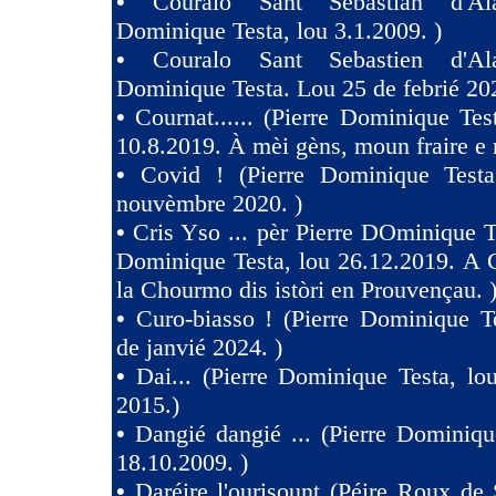
•
Couralo Sant Sebastian d'Ala
Dominique Testa, lou 3.1.2009. )
•
Couralo Sant Sebastien d'Ala
Dominique Testa. Lou 25 de febrié 20
•
Cournat...... (Pierre Dominique Tes
10.8.2019. À mèi gèns, moun fraire e 
•
Covid ! (Pierre Dominique Test
nouvèmbre 2020. )
•
Cris Yso ... pèr Pierre DOminique Te
Dominique Testa, lou 26.12.2019. A 
la Chourmo dis istòri en Prouvençau. 
•
Curo-biasso ! (Pierre Dominique T
de janvié 2024. )
•
Dai... (Pierre Dominique Testa, l
2015.)
•
Dangié dangié ... (Pierre Dominiqu
18.10.2009. )
•
Daréire l'ourisount (Péire Roux de