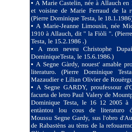
•
A Marie Castelin, née à Allauch en 
et voisine de Marie Ferraud de la r
(Pierre Dominique Testa, le 18.1.1986
•
A Marie-Jeanne Limousin, née Mi
1910 à Allauch, dit " la Fiòli ". (Pie
Testa, le 15.2.1986 .)
•
A mon neveu Christophe Dupaig
DominiqueTesta, le 15.6.1986.)
•
A Segne Gàrdy, nouest' amable pro
literaturo. (Pierre Dominique Tes
Mazaudier e Lilian Olivier de Rouërgu
•
A Segne GARDY, proufessour d'O
facurta de letro Paul Valery de Mountp
Dominique Testa, le 16 12 2005 à 
entàntou lou cous de literaturo 
Moussu Segne Gardy, sus l'obro d'Au
de Rabastèns au tèms de la refouarmo