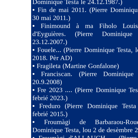
Dominique Testa le 24.12.1987.)
•
Fin de mai 2011. (Pierre Dominiqu
30 mai 2011.)
•
Finimound à ma Fiholo Loui
d'Eyguières. (Pierre Dominique
23.12.2007.)
•
Fouele... (Pierre Dominique Testa, l
2018. Pèr AD)
•
Fragileta (Martine Gonfalone)
•
Franciscan. (Pierre Dominique
20.9.2008)
•
Fre 2023 .... (Pierre Dominique Tes
febrié 2023.)
•
Freduro (Pierre Dominique Test
febrié 2015.)
•
Froumàgi de Barbaraou-Roue
Dominique Testa, lou 2 de desèmbre 2
•
Froumàgi d'ALLAUCH ... (Pierre