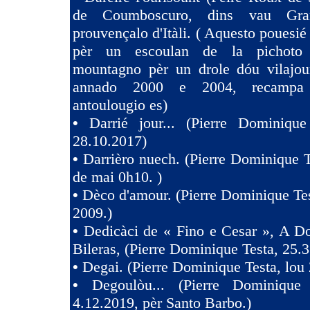
de Coumboscuro, dins vau Gra
prouvençalo d'Itàli. ( Aquesto pouesié
pèr un escoulan de la pichoto
mountagno pèr un drole dóu vilajoun
annado 2000 e 2004, recampa
antoulougio es)
•
Darrié jour... (Pierre Dominique
28.10.2017)
•
Darrièro nuech. (Pierre Dominique T
de mai 0h10. )
•
Dèco d'amour. (Pierre Dominique Tes
2009.)
•
Dedicàci de « Fino e Cesar », A D
Bileras, (Pierre Dominique Testa, 25.3
•
Degai. (Pierre Dominique Testa, lou 
•
Degoulòu... (Pierre Dominique
4.12.2019, pèr Santo Barbo.)