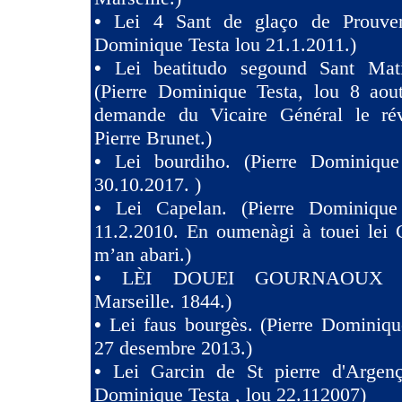
•
Lei 4 Sant de glaço de Prouven
Dominique Testa lou 21.1.2011.)
•
Lei beatitudo segound Sant Ma
(Pierre Dominique Testa, lou 8 aou
demande du Vicaire Général le ré
Pierre Brunet.)
•
Lei bourdiho. (Pierre Dominique
30.10.2017. )
•
Lei Capelan. (Pierre Dominique
11.2.2010. En oumenàgi à touei lei 
m’an abari.)
•
LÈI DOUEI GOURNAOUX (
Marseille. 1844.)
•
Lei faus bourgès. (Pierre Dominiqu
27 desembre 2013.)
•
Lei Garcin de St pierre d'Argenç
Dominique Testa , lou 22.112007)