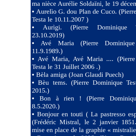
ma nièce Aurélie Soldaïni, le 19 déce
•
Aurelìo G. dou Plan de Cuco. (Pier
Testa le 10.11.2007 )
•
Aurìgi. (Pierre Dominique 
23.10.2019)
•
Avé Maria (Pierre Dominique
11.9.1989.)
•
Avé Maria, Avé Maria .... (Pierr
Testa le 31 Juillet 2006 .)
•
Bèla amiga (Joan Glaudi Puech)
•
Bèu tems. (Pierre Dominique Tes
2015.)
•
Bon à rien ! (Pierre Dominiqu
8.5.2020.)
•
Bonjour en touti ( La pastresso es
(Frédéric Mistral, le 2 janvier 1851
mise en place de la graphie « mistralie