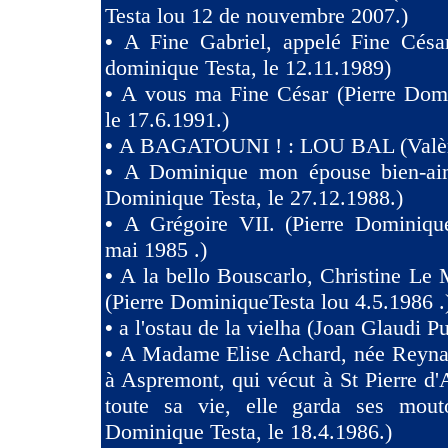
Testa lou 12 de nouvembre 2007.)
•
A Fine Gabriel, appelé Fine Césa
dominique Testa, le 12.11.1989)
•
A vous ma Fine César (Pierre Domi
le 17.6.1991.)
•
A BAGATOUNI ! : LOU BAL (Valèr
•
A Dominique mon épouse bien-aim
Dominique Testa, le 27.12.1988.)
•
A Grégoire VII. (Pierre Dominique
mai 1985 .)
•
A la bello Bouscarlo, Christine Le
(Pierre DominiqueTesta lou 4.5.1986 .
•
a l'ostau de la vielha (Joan Glaudi P
•
A Madame Elise Achard, née Reyna
à Aspremont, qui vécut à St Pierre d
toute sa vie, elle garda ses mouto
Dominique Testa, le 18.4.1986.)