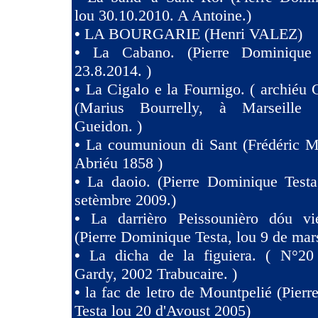
lou 30.10.2010. A Antoine.)
•
LA BOURGARIE (Henri VALEZ)
•
La Cabano. (Pierre Dominique 
23.8.2014. )
•
La Cigalo e la Fournigo. ( archiéu 
(Marius Bourrelly, à Marseille
Gueidon. )
•
La coumunioun di Sant (Frédéric Mi
Abriéu 1858 )
•
La daoio. (Pierre Dominique Testa
setèmbre 2009.)
•
La darrièro Peissounièro dóu vi
(Pierre Dominique Testa, lou 9 de mar
•
La dicha de la figuiera. ( N°20 
Gardy, 2002 Trabucaire. )
•
la fac de letro de Mountpelié (Pier
Testa lou 20 d'Avoust 2005)