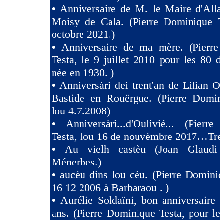
•
Anniversaire de M. le Maire d'All
Moisy de Cala. (Pierre Dominique T
octobre 2021.)
•
Anniversaire de ma mère. (Pierr
Testa, le 9 juillet 2010 pour les 80
née en 1930. )
•
Anniversàri dei trent'an de Lilian O
Bastide en Rouërgue. (Pierre Domin
lou 4.7.2008)
•
Anniversàri...d'Oulivié... (Pier
Testa, lou 16 de nouvèmbre 2017…Tres
•
Au vielh castèu (Joan Glaud
Ménerbes.)
•
aucèu dins lou cèu. (Pierre Domini
16 12 2006 à Barbaraou . )
•
Aurélie Soldaïni, bon anniversaire
ans. (Pierre Dominique Testa, pour l