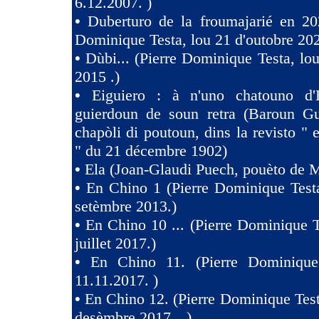
6.12.2007. )
•
Duberturo de la froumajarié en 202
Dominique Testa, lou 21 d'outobre 202
•
Dùbi... (Pierre Dominique Testa, lou
2015 .)
•
Eiguiero : à n'uno chatouno d'
guierdoun de soun retra (Baroun Gui
chapòli di poutoun, dins la revisto " 
" du 21 décembre 1902)
•
Ela (Joan-Glaudi Puech, pouèto de 
•
En Chino 1 (Pierre Dominique Test
setèmbre 2013.)
•
En Chino 10 ... (Pierre Dominique T
juillet 2017.)
•
En Chino 11. (Pierre Dominique
11.11.2017. )
•
En Chino 12. (Pierre Dominique Test
desèmbre 2017…)