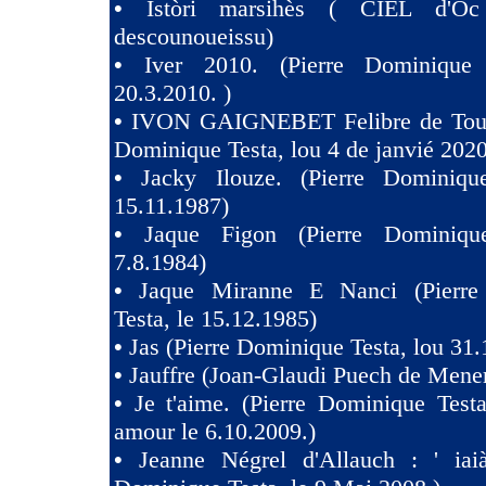
•
Istòri marsihès ( CIEL d'Oc
descounoueissu)
•
Iver 2010. (Pierre Dominique 
20.3.2010. )
•
IVON GAIGNEBET Felibre de Toul
Dominique Testa, lou 4 de janvié 2020
•
Jacky Ilouze. (Pierre Dominiqu
15.11.1987)
•
Jaque Figon (Pierre Dominiqu
7.8.1984)
•
Jaque Miranne E Nanci (Pierre
Testa, le 15.12.1985)
•
Jas (Pierre Dominique Testa, lou 31.
•
Jauffre (Joan-Glaudi Puech de Mener
•
Je t'aime. (Pierre Dominique Test
amour le 6.10.2009.)
•
Jeanne Négrel d'Allauch : ' iaià