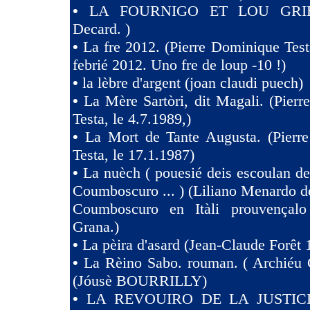
•
LA FOURNIGO ET LOU GRIE
Decard. )
•
La fre 2012. (Pierre Dominique Test
febrié 2012. Uno fre de loup -10 !)
•
la lèbre d'argent (joan claudi puech)
•
La Mère Sartòri, dit Magali. (Pier
Testa, le 4.7.1989,)
•
La Mort de Tante Augusta. (Pierr
Testa, le 17.1.1987)
•
La nuèch ( pouesié deis escoulan de
Coumboscuro ... ) (Liliano Menardo de
Coumboscuro en Itàli prouvençalo
Grana.)
•
La pèira d'asard (Jean-Claude Forêt 
•
La Rèino Sabo. rouman. ( Archiéu 
(Jóusè BOURRILLY)
•
LA REVOUIRO DE LA JUSTIC