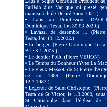
Laus à Segne Gensollen Presidènt de
Farlèdo dins Var que mi prestè ge
manuscrich de Désiré Suou 1851.)
•
Laus au Proufessour RAOULT
Dominique Testa, lou 30.03.2020.)
•
Lavàssi de desembre ... (Pierr
Testa, lou 13.12.2022.)
•
Le berger. (Pierre Dominique Testa,
B le 3 1 2005 )
•
Le dernier Poilu (Pierre VIRION)
•
Le Temps du Bonheur (Yves La Mac
•
Le vieux Massot. de St Pierre d'Arg
né en 1889. (Pierre Dominiqu
12.7.1987.)
•
Légende de Saint Christophe. (Pier
Testa de St Victor, le 1.3.2008, sous 
St Christophe dans l’église de 
Marseille.)