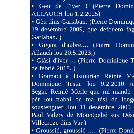
•
Gèu de l'ivèr ! (Pierre Domin
ALLAUCH lou 1.2.2025)
•
Gèu dins Garlaban. (Pierre Dominiqu
19 desembre 2009, que defouero fag
Garlaban. )
•
Gigant d'aubre.... (Pierre Domin
Allauch lou 20.5.2023.)
•
Glàsi d'ivèr ... (Pierre Dominique T
de febrié 2018. )
•
Gramaci à l'istourian Reinié Mer
Dominique Testa, lou 9.2.2010 A 
Segne Reinié Merle que mi mandè s
pèr lou trabai de ma tèsi de len
soustenguèri lou 11 desèmbre 2009 à
Paul Valery de Mountpelié sus Dés
Villecroze dins Var.)
•
Groussié, groussié ..... (Pierre Dom