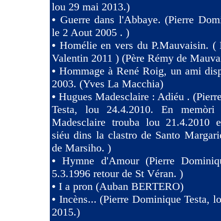
lou 29 mai 2013.)
•
Guerre dans l'Abbaye. (Pierre Dom
le 2 Aout 2005 . )
•
Homélie en vers du P.Mauvaisin. ( 
Valentin 2011 ) (Père Rémy de Mauva
•
Hommage à René Roig, un ami dispa
2003. (Yves La Macchia)
•
Hugues Madesclaire : Adiéu . (Pier
Testa, lou 24.4.2010. En memòri
Madesclaire trouba lou 21.4.2010 e
siéu dins la clastro de Santo Margari
de Marsiho. )
•
Hymne d'Amour (Pierre Dominiqu
5.3.1996 retour de St Véran. )
•
I a pron (Auban BERTERO)
•
Incèns... (Pierre Dominique Testa, l
2015.)