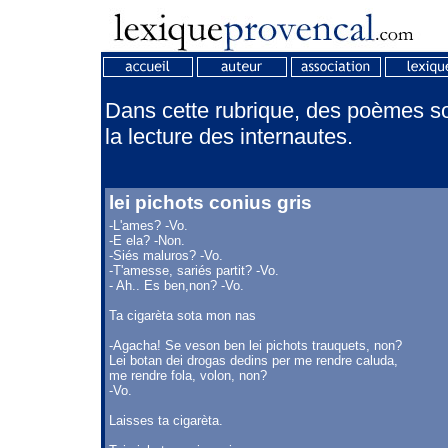
Dans cette rubrique, des poèmes son
la lecture des internautes.
lei pichots conius gris
-L'ames? -Vo.
-E ela? -Non.
-Siés maluros? -Vo.
-T'amesse, sariés partit? -Vo.
- Ah.. Es ben,non? -Vo.
Ta cigarèta sota mon nas
-Agacha! Se veson ben lei pichots trauquets, non?
Lei botan dei drogas dedins per me rendre caluda,
me rendre fola, volon, non?
-Vo.
Laisses ta cigarèta.