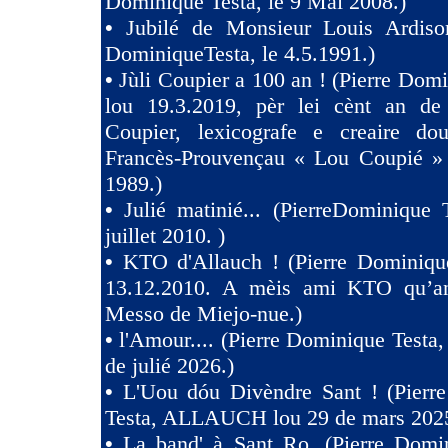
Dominique Testa, le 9 Mai 2008.)
•
Jubilé de Monsieur Louis Ardison
DominiqueTesta, le 4.5.1991.)
•
Jùli Coupier a 100 an ! (Pierre Domi
lou 19.3.2019, pèr lei cènt an de
Coupier, lexicografe e creaire dou
Francès-Prouvençau « Lou Coupié » 
1989.)
•
Julié matinié... (PierreDominique 
juillet 2010. )
•
KTO d'Allauch ! (Pierre Dominique
13.12.2010. A mèis ami KTO qu’an
Messo de Miejo-nue.)
•
l'Amour.... (Pierre Dominique Testa,
de julié 2026.)
•
L'Uou dóu Divèndre Sant ! (Pierr
Testa, ALLAUCH lou 29 de mars 2025
•
La band' à Sant Ro. (Pierre Domin