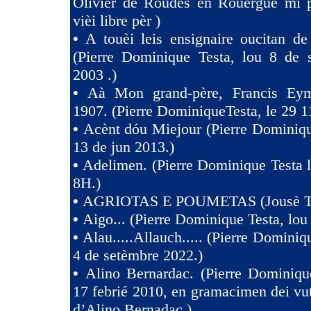
Olivier de Roudes en Rouergue mi 
vièi libre pèr )
•
A touèi leis ensignaire oucitan d
(Pierre Dominique Testa, lou 8 de 
2003 .)
•
Aà Mon grand-père, Francis Eym
1907. (Pierre DominiqueTesta, le 29 1
•
Acènt dóu Miejour (Pierre Dominiqu
13 de jun 2013.)
•
Adelimen. (Pierre Dominique Testa 
8H.)
•
AGRIOTAS E POUMETAS (Jousè 
•
Aigo... (Pierre Dominique Testa, lou
•
Alau.....Allauch..... (Pierre Dominiq
4 de setèmbre 2022.)
•
Alino Bernardac. (Pierre Dominiqu
17 febrié 2010, en gramacimen dei v
d’Alino Bernadac.)