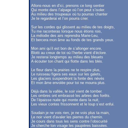
Allons-nous en d’ici, prenons ce long sentier
Qui monte dans l’alpage où l’on peut s’isoler.
Au milieu des troupeaux où tu pourras chanter
Je te regarderai et l’on pourra crier.
Sur les cordes qui glissent au milieu de tes doigts,
Tu me raconteras lorsque nous étions rois,
La mélodie des airs reprendra Marie-Leu,
Et bercera mon âme au fonds de tes grands yeux.
Mon ami qu’il est bon de s’allonger encore,
Blotti au creux de toi où l’herbe vient d’éclore.
Je resterai longtemps au milieu des bleuets
A écouter ton chant qui flotte dans les blés.
Le fleur dans la prairies ne te respire plus,
Le ruisseau figera ses eaux sur les galets,
Les glaciers suspendront la fonte des névés
Et mon âme envolée pour toi ne mourra plus.
Déjà dans la vallée, le soir vient de tomber.
Les ombres ont embrassé les arbres des forêts.
De l’épaisse nuée qui monte dans la nuit,
Les vieux contes frissonnent et le loup s’est enfui.
Soudain je ne vois rien, je ne vois plus ta main,
Le noir vient d’avaler les pierres du chemin.
Je cours dans tous les sens contre l’obscurité
Je cherche ton visage les paupières baissées.