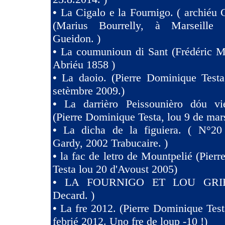
•
La Cigalo e la Fournigo. ( archiéu 
(Marius Bourrelly, à Marseille
Gueidon. )
•
La coumunioun di Sant (Frédéric Mi
Abriéu 1858 )
•
La daoio. (Pierre Dominique Testa
setèmbre 2009.)
•
La darrièro Peissounièro dóu vi
(Pierre Dominique Testa, lou 9 de mar
•
La dicha de la figuiera. ( N°20 
Gardy, 2002 Trabucaire. )
•
la fac de letro de Mountpelié (Pier
Testa lou 20 d'Avoust 2005)
•
LA FOURNIGO ET LOU GRIE
Decard. )
•
La fre 2012. (Pierre Dominique Test
febrié 2012. Uno fre de loup -10 !)