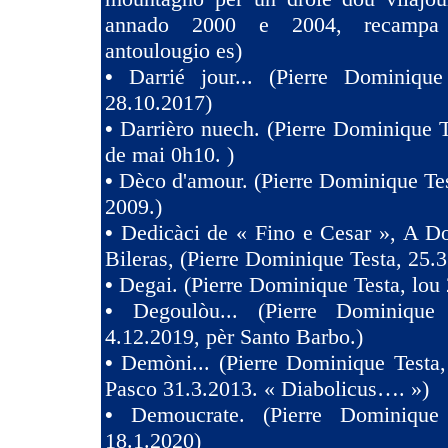
annado 2000 e 2004, recampa
antoulougio es)
•
Darrié jour... (Pierre Dominique
28.10.2017)
•
Darrièro nuech. (Pierre Dominique T
de mai 0h10. )
•
Dèco d'amour. (Pierre Dominique Tes
2009.)
•
Dedicàci de « Fino e Cesar », A D
Bileras, (Pierre Dominique Testa, 25.3
•
Degai. (Pierre Dominique Testa, lou 
•
Degoulòu... (Pierre Dominique
4.12.2019, pèr Santo Barbo.)
•
Demòni... (Pierre Dominique Testa,
Pasco 31.3.2013. « Diabolicus…. »)
•
Demoucrate. (Pierre Dominique
18.1.2020)