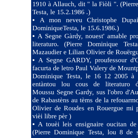
1910 à Allauch, dit " la Fiòli ". (Pie
Testa, le 15.2.1986 .)
•
A mon neveu Christophe Dupaig
DominiqueTesta, le 15.6.1986.)
•
A Segne Gàrdy, nouest' amable pro
literaturo. (Pierre Dominique Tes
Mazaudier e Lilian Olivier de Rouërgu
•
A Segne GARDY, proufessour d'O
facurta de letro Paul Valery de Mountp
Dominique Testa, le 16 12 2005 à 
entàntou lou cous de literaturo 
Moussu Segne Gardy, sus l'obro d'Au
de Rabastèns au tèms de la refouarmo
Olivier de Roudes en Rouergue mi 
vièi libre pèr )
•
A touèi leis ensignaire oucitan d
(Pierre Dominique Testa, lou 8 de 