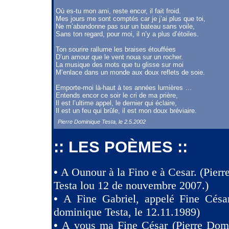
Où es-tu mon ami, reste encor, il fait froid.
Mes jours me sont comptés car je j’ai plus que toi,
Ne m’abandonne pas sur un bateau sans voile,
Sans ton regard, pour moi, il n’y a plus d’étoiles.
Ton sourire rallume les braises étouffées
D’un amour que le vent noua sur un rocher.
La musique des mots que tu glisse sur moi
M’enlace dans un monde aux doux reflets de soie.
Emporte-moi là-haut à tes années lumières …
Entends encor ce soir le cri de ma prière,
Il est l’ultime appel, le dernier qui éclaire,
Il est un feu qui brûle, il est mon doux bréviaire.
Pierre Dominique Testa, le 2.5.2002
:: LES POÈMES ::
•
A Ounour à la Fino e à Cesar. (Pier
Testa lou 12 de nouvembre 2007.)
•
A Fine Gabriel, appelé Fine Césa
dominique Testa, le 12.11.1989)
•
A vous ma Fine César (Pierre Domi