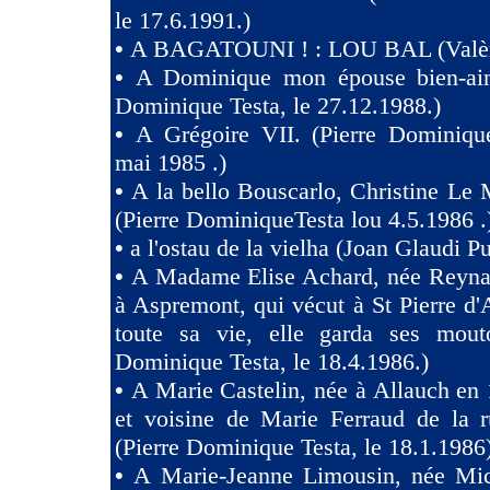
le 17.6.1991.)
•
A BAGATOUNI ! : LOU BAL (Valèr
•
A Dominique mon épouse bien-aim
Dominique Testa, le 27.12.1988.)
•
A Grégoire VII. (Pierre Dominique
mai 1985 .)
•
A la bello Bouscarlo, Christine Le
(Pierre DominiqueTesta lou 4.5.1986 .
•
a l'ostau de la vielha (Joan Glaudi P
•
A Madame Elise Achard, née Reyna
à Aspremont, qui vécut à St Pierre d
toute sa vie, elle garda ses mouto
Dominique Testa, le 18.4.1986.)
•
A Marie Castelin, née à Allauch en 
et voisine de Marie Ferraud de la r
(Pierre Dominique Testa, le 18.1.1986
•
A Marie-Jeanne Limousin, née Mi