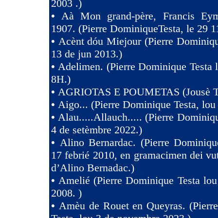
2003 .)
•
Aà Mon grand-père, Francis Eym
1907. (Pierre DominiqueTesta, le 29 1
•
Acènt dóu Miejour (Pierre Dominiqu
13 de jun 2013.)
•
Adelimen. (Pierre Dominique Testa 
8H.)
•
AGRIOTAS E POUMETAS (Jousè 
•
Aigo... (Pierre Dominique Testa, lou
•
Alau.....Allauch..... (Pierre Dominiq
4 de setèmbre 2022.)
•
Alino Bernardac. (Pierre Dominiqu
17 febrié 2010, en gramacimen dei v
d’Alino Bernadac.)
•
Amelié (Pierre Dominique Testa lou
2008. )
•
Amèu de Rouet en Queyras. (Pierr