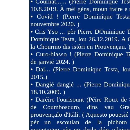
•
Cournat...... (Pierre Dominique Tes
10.8.2019. À mèi gèns, moun fraire e 
•
Covid ! (Pierre Dominique Test
nouvèmbre 2020. )
•
Cris Yso ... pèr Pierre DOminique Te
Dominique Testa, lou 26.12.2019. A 
la Chourmo dis istòri en Prouvençau. 
•
Curo-biasso ! (Pierre Dominique T
de janvié 2024. )
•
Dai... (Pierre Dominique Testa, l
2015.)
•
Dangié dangié ... (Pierre Dominiqu
18.10.2009. )
•
Daréire l'ourisount (Péire Roux de
de Coumboscuro, dins vau Gra
prouvençalo d'Itàli. ( Aquesto pouesié
pèr un escoulan de la pichoto
mountagno pèr un drole dóu vilajoun