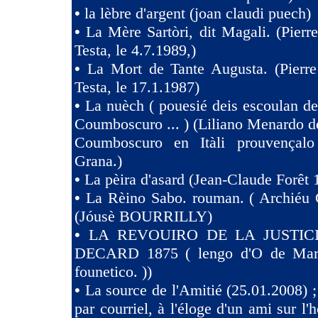
•
la lèbre d'argent (joan claudi puech)
•
La Mère Sartòri, dit Magali. (Pier
Testa, le 4.7.1989,)
•
La Mort de Tante Augusta. (Pierr
Testa, le 17.1.1987)
•
La nuèch ( pouesié deis escoulan de
Coumboscuro ... ) (Liliano Menardo de
Coumboscuro en Itàli prouvençalo
Grana.)
•
La pèira d'asard (Jean-Claude Forêt 
•
La Rèino Sabo. rouman. ( Archiéu 
(Jóusè BOURRILLY)
•
LA REVOUIRO DE LA JUSTIC
DECARD 1875 ( lengo d'O de Marsi
founetico. ))
•
La source de l'Amitié (25.01.2008) ;
par courriel, à l'éloge d'un ami sur l'h