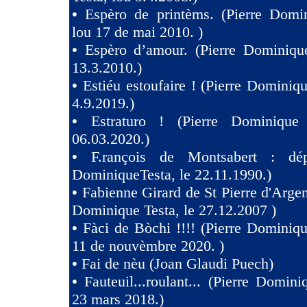
•
Espèro de printèms. (Pierre Domin
lou 17 de mai 2010. )
•
Espèro d’amour. (Pierre Dominique
13.3.2010.)
•
Estiéu estoufaire ! (Pierre Dominiqu
4.9.2019.)
•
Estraturo ! (Pierre Dominique
06.03.2020.)
•
F.rançois de Montsabert : dép
DominiqueTesta, le 22.11.1990.)
•
Fabienne Girard de St Pierre d'Argen
Dominique Testa, le 27.12.2007 )
•
Fàci de Bòchi !!!! (Pierre Dominiqu
11 de nouvèmbre 2020. )
•
Fai de nèu (Joan Glaudi Puech)
•
Fauteuil...roulant... (Pierre Domini
23 mars 2018.)