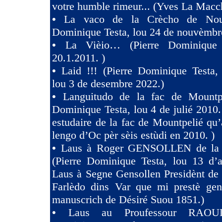
votre humble rimeur... (Yves La Macc
•
La vaco de la Crècho de Nouv
Dominique Testa, lou 24 de nouvèmbr
•
La Vièio… (Pierre Dominique 
20.1.2011. )
•
Laid !!! (Pierre Dominique Tes
lou 3 de desembre 2022.)
•
Languitudo de la fac de Mountpe
Dominique Testa, lou 4 de julié 2010. 
estudaire de la fac de Mountpelié qu’
lengo d’Oc pèr sèis estùdi en 2010. )
•
Laus à Roger GENSOLLEN de la F
(Pierre Dominique Testa, lou 13 d’a
Laus à Segne Gensollen Presidènt de
Farlèdo dins Var que mi prestè ge
manuscrich de Désiré Suou 1851.)
•
Laus au Proufessour RAOULT