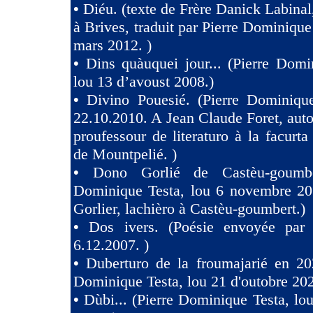
•
Diéu. (texte de Frère Danick Labinal
à Brives, traduit par Pierre Dominique
mars 2012. )
•
Dins quàuquei jour... (Pierre Domi
lou 13 d’avoust 2008.)
•
Divino Pouesié. (Pierre Dominique
22.10.2010. A Jean Claude Foret, auto
proufessour de literaturo à la facurta
de Mountpelié. )
•
Dono Gorlié de Castèu-goumber
Dominique Testa, lou 6 novembre 2
Gorlier, lachièro à Castèu-goumbert.)
•
Dos ivers. (Poésie envoyée pa
6.12.2007. )
•
Duberturo de la froumajarié en 202
Dominique Testa, lou 21 d'outobre 202
•
Dùbi... (Pierre Dominique Testa, lou