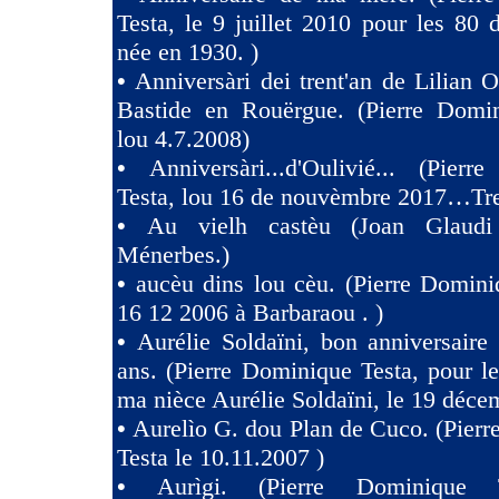
Testa, le 9 juillet 2010 pour les 80
née en 1930. )
•
Anniversàri dei trent'an de Lilian O
Bastide en Rouërgue. (Pierre Domin
lou 4.7.2008)
•
Anniversàri...d'Oulivié... (Pier
Testa, lou 16 de nouvèmbre 2017…Tres
•
Au vielh castèu (Joan Glaud
Ménerbes.)
•
aucèu dins lou cèu. (Pierre Domini
16 12 2006 à Barbaraou . )
•
Aurélie Soldaïni, bon anniversaire
ans. (Pierre Dominique Testa, pour l
ma nièce Aurélie Soldaïni, le 19 déce
•
Aurelìo G. dou Plan de Cuco. (Pier
Testa le 10.11.2007 )
•
Aurìgi. (Pierre Dominique 