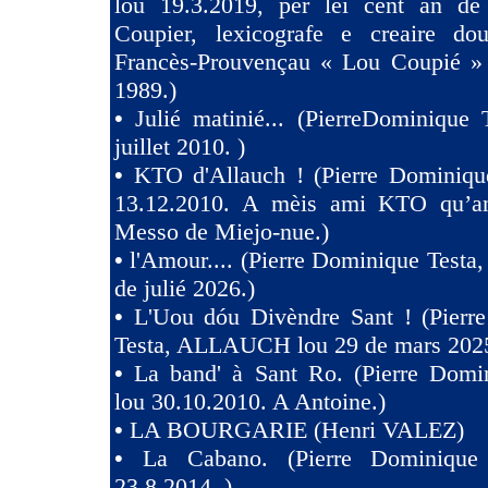
lou 19.3.2019, pèr lei cènt an de
Coupier, lexicografe e creaire dou
Francès-Prouvençau « Lou Coupié » 
1989.)
•
Julié matinié... (PierreDominique 
juillet 2010. )
•
KTO d'Allauch ! (Pierre Dominique
13.12.2010. A mèis ami KTO qu’an
Messo de Miejo-nue.)
•
l'Amour.... (Pierre Dominique Testa,
de julié 2026.)
•
L'Uou dóu Divèndre Sant ! (Pierr
Testa, ALLAUCH lou 29 de mars 2025
•
La band' à Sant Ro. (Pierre Domin
lou 30.10.2010. A Antoine.)
•
LA BOURGARIE (Henri VALEZ)
•
La Cabano. (Pierre Dominique 
23.8.2014. )