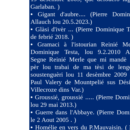
Garlaban. )
•
Gigant d'aubre.... (Pierre Domin
Allauch lou 20.5.2023.)
•
Glàsi d'ivèr ... (Pierre Dominique T
de febrié 2018. )
•
Gramaci à l'istourian Reinié Mer
Dominique Testa, lou 9.2.2010 A 
Segne Reinié Merle que mi mandè s
pèr lou trabai de ma tèsi de len
soustenguèri lou 11 desèmbre 2009 à
Paul Valery de Mountpelié sus Dés
Villecroze dins Var.)
•
Groussié, groussié ..... (Pierre Dom
lou 29 mai 2013.)
•
Guerre dans l'Abbaye. (Pierre Dom
le 2 Aout 2005 . )
•
Homélie en vers du P.Mauvaisin. ( 