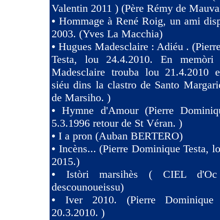
Valentin 2011 ) (Père Rémy de Mauva
•
Hommage à René Roig, un ami dispa
2003. (Yves La Macchia)
•
Hugues Madesclaire : Adiéu . (Pier
Testa, lou 24.4.2010. En memòri
Madesclaire trouba lou 21.4.2010 e
siéu dins la clastro de Santo Margari
de Marsiho. )
•
Hymne d'Amour (Pierre Dominiqu
5.3.1996 retour de St Véran. )
•
I a pron (Auban BERTERO)
•
Incèns... (Pierre Dominique Testa, l
2015.)
•
Istòri marsihès ( CIEL d'Oc
descounoueissu)
•
Iver 2010. (Pierre Dominique 
20.3.2010. )