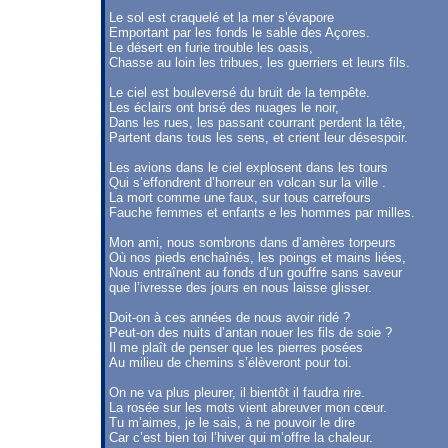
Le sol est craquelé et la mer s’évapore
Emportant par les fonds le sable des Açores.
Le désert en furie trouble les oasis,
Chasse au loin les tribues, les guerriers et leurs fils.
Le ciel est bouleversé du bruit de la tempête.
Les éclairs ont brisé des nuages le noir,
Dans les rues, les passant courrant perdent la tête,
Partent dans tous les sens, et crient leur désespoir.
Les avions dans le ciel explosent dans les tours
Qui s’effondrent d’horreur en volcan sur la ville .
La mort comme une faux, sur tous carrefours
Fauche femmes et enfants e les hommes par milles.
Mon ami, nous sombrons dans d’amères torpeurs
Où nos pieds enchaînés, les poings et mains liées,
Nous entraînent au fonds d’un gouffre sans saveur
que l’ivresse des jours en nous laisse glisser.
Doit-on à ces années de nous avoir ridé ?
Peut-on des nuits d’antan nouer les fils de soie ?
Il me plaît de penser que les pierres posées
Au milieu de chemins s’élèveront pour toi.
On ne va plus pleurer, il bientôt il faudra rire.
La rosée sur les mots vient abreuver mon cœur.
Tu m’aimes, je le sais, à ne pouvoir le dire
Car c’est bien toi l’hiver qui m’offre la chaleur.